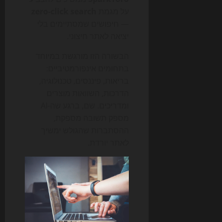
על מגמת
zero-click search
— חיפושים שמסתיימים בלי
יציאה לאתר חיצוני.
הבשורה הזו מורגשת במיוחד
בתחומים אינפורמטיביים:
בריאות, פיננסים, טכנולוגיה,
הדרכות, השוואות מוצרים
ומדריכים. שם, ברגע שה-AI
מספק תשובה מספקת,
ההסתברות שהגולש ימשיך
לאתר יורדת.