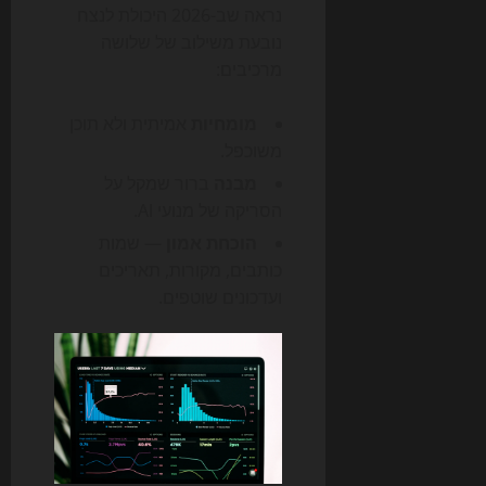
נראה שב-2026 היכולת לנצח
נובעת משילוב של שלושה
מרכיבים:
מומחיות
אמיתית ולא תוכן
משוכפל.
מבנה
ברור שמקל על
הסריקה של מנועי AI.
הוכחת אמון
— שמות
כותבים, מקורות, תאריכים
ועדכונים שוטפים.