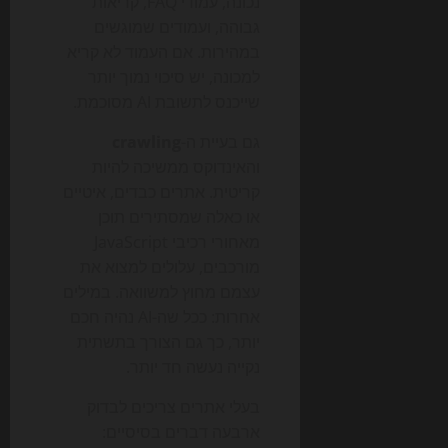
נכונה, עמודי FAQ, קריאות
גבוהה, ועמודים שמוגשים
במהירות. אם העמוד לא קריא
למכונה, יש סיכוי נמוך יותר
שייכנס לתשובת AI מסוכמת.
גם בעיית ה-
crawling
והאינדוקס ממשיכה להיות
קריטית. אתרים כבדים, איטיים
או כאלה שמסתירים תוכן
מאחורי רכיבי JavaScript
מורכבים, עלולים למצוא את
עצמם מחוץ למשוואה. במילים
אחרות: ככל שה-AI נהיה חכם
יותר, כך גם הצורך בתשתית
נקייה נעשה חד יותר.
בעלי אתרים צריכים לבדוק
ארבעה דברים בסיסיים: