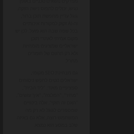
מפרקים נושאים טכניים באופן
נגיש, יכולים לתפוס נישה חזקה.
גוגל עדיין מחפשת תוכן ברור,
וה-AI זקוק למקורות איכותיים
בכל שפה שבה הוא פועל. לכן יש
מקום אמיתי לאתרי תוכן
ישראליים שמציגים מומחיות
ולא רק תרגום של חומרים
מחו"ל.
גם מבחינת SEO מקומי,
ישראלים נוטים לחפש ניסוחים
ספציפיים מאוד: "ליד הבית",
"מחיר", "המלצה", "איך עושים",
"האם זה חוקי". אלה ביטויים
שמספרים לגוגל לא רק מה
המשתמש רוצה, אלא גם באיזה
שלב במסע הוא נמצא.