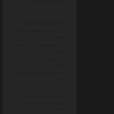
שהאתר מושך קהל מדויק יותר.
מדדים שחשוב לשים עליהם עין:
CTR לפי סוג שאילתה
.
דירוג עבור שאילתות כוונה
גבוהה
.
הופעות במותג
מול חיפושים
כלליים.
יחס המרה
מדפי תוכן לדפי
כסף.
שיעור חזרה
של משתמשים
לאתר.
זו לא רק שאלה של אנליטיקה,
אלא של אסטרטגיה. אם אתם
יודעים מה ה-AI עושה לתנועה,
אפשר לבנות סביב זה תכנית