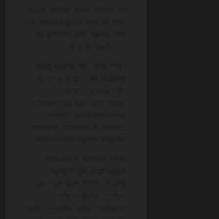
את המותג שלכם ישירות. כשזה
עולה, זה סימן שהשם שלכם חזק
יותר גם אם חלק מהמידע נצרך
דרך AI summary.
המדד השני הוא
נראות בתוך
תשובות AI
. כיום זה עדיין לא
תמיד מופיע בדוחות
המסורתיים, אבל כבר יש כלים
שמתחילים לנטר הופעות
במקטעי AI, אזכורים, וקישורים
שמקורם בתשובות מסוכמות.
המדד השלישי הוא
איכות
המעורבות
. אם התנועה
אורגנית יורדת מעט, אבל זמן
השהייה, שיעור ההמרה
והפעולות בעמוד עולים — ייתכן