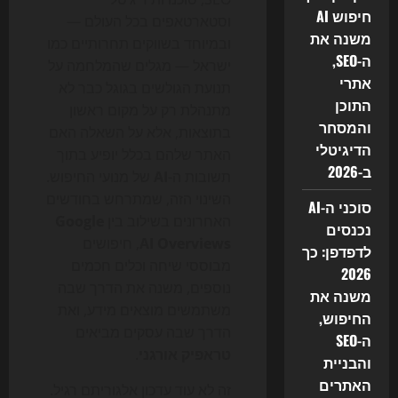
חיפוש AI
וסטארטאפים בכל העולם —
משנה את
ובמיוחד בשווקים תחרותיים כמו
ה-SEO,
ישראל — מגלים שהמלחמה על
אתרי
תנועת הגולשים בגוגל כבר לא
התוכן
מתנהלת רק על מקום ראשון
והמסחר
בתוצאות, אלא על השאלה האם
הדיגיטלי
האתר שלהם בכלל יופיע בתוך
ב-2026
תשובות ה-
AI
של מנועי החיפוש.
השינוי הזה, שמתרחש בחודשים
סוכני ה-AI
האחרונים בשילוב בין
Google
נכנסים
AI Overviews
, חיפושים
לדפדפן: כך
מבוססי שיחה וכלים חכמים
2026
נוספים, משנה את הדרך שבה
משנה את
משתמשים מוצאים מידע, ואת
החיפוש,
הדרך שבה עסקים מביאים
ה-SEO
טראפיק אורגני
.
והבניית
האתרים
זה לא עוד עדכון אלגוריתם רגיל.