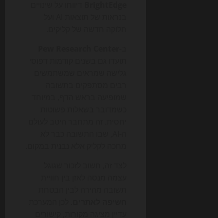
BrightEdge
דיווחו על שינויים
בנראות של תוצאות AI ועל
חלוקה חדשה של קליקים.
ב-
Pew Research Center
תועדו גם בשנים קודמות דפוסי
גלישה שמראים שמשתמשים
רבים מסתפקים בתשובה
שמופיעה בראש הדף, במיוחד
כשמדובר בשאלות פשוטות
יחסית. זה מתחבר היטב לעולם
ה-AI, שבו התשובה כבר לא
מחכה לקליק אלא נבנית במקום.
לצד זה, חשוב לזכור שגוגל
עצמה מנסה לאזן בין חוויית
תשובה מהירה לבין הבטחת
חשיפה לאתרים
. לכן המערכת
עדיין מציגה מקורות, קישורים