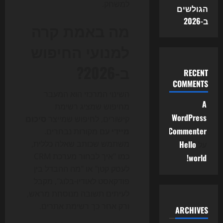
למשחק.
הגולשים
ב-2026
מה באמת קרה
למנועי החיפוש
ב-2026?
RECENT
COMMENTS
השינוי המרכזי הוא המעבר
A
מחיפוש שמציג רשימת
WordPress
קישורים, לחיפוש שמייצר
סיכום
Commenter
מיידי
עם מקורות נבחרים.
על
Hello
משתמש שכותב שאלה כללית,
כמו "איך לבחור מערכת CRM
world!
לעסק קטן" או "מה ההבדל בין
פודקאסט לאודיו-בלוג", מקבל
לעיתים תשובה מנוסחת מראש,
ורק אחר כך רשימת אתרים.
ARCHIVES