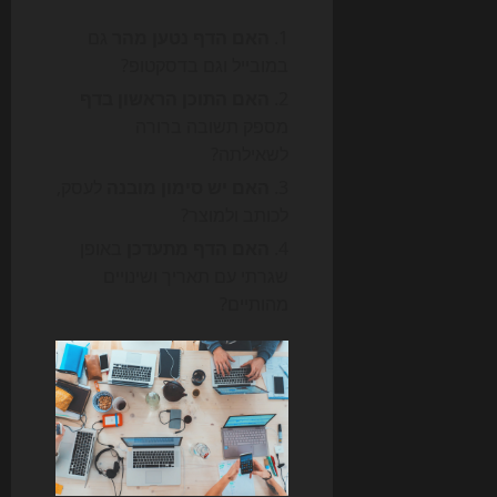
האם הדף נטען מהר
גם
במובייל וגם בדסקטופ?
האם התוכן הראשון בדף
מספק תשובה ברורה
לשאילתה?
האם יש סימון מובנה
לעסק,
לכותב ולמוצר?
האם הדף מתעדכן
באופן
שגרתי עם תאריך ושינויים
מהותיים?