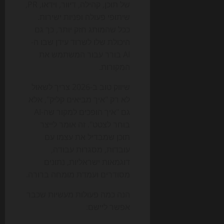
של תוכן, קהילה, דיוור, וידאו, PR,
שיתופי פעולה ופניות ישירות.
ככל שהמותג חזק יותר, כך גם
היכולת שלו לשרוד עידן שבו ה-
AI בורר עבור המשתמש את
המקורות.
שיווק טוב ב-2026 צריך לשאול
לא רק "איך מביאים קליק", אלא
גם "איך הופכים למקור שה-AI
בוחר לצטט". זה אומר לייצר
תוכן שמבדיל את עצמו עם
עובדות, מסגרות עבודה,
דוגמאות ישראליות, נתונים
מסודרים ועמדת מומחה ברורה.
הנה כמה פעולות מעשיות שכבר
אפשר ליישם: