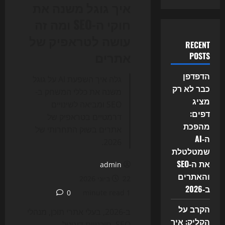
איך גוגל משנה את
חוקי ה-SEO ומה זה
עושה לטראפיק של
RECENT
אתרים
POSTS
הדפדפן
גלה איך השפעת AI על גוגל
כבר לא רק
משנה את כללי המשחק ב-
מציג
SEO ומביאה לשינויים
דפים:
דרמטיים בטראפיק של
מהפכת
אתרים בשוק התחרותי של
ה‑AI
2026.
שמטלטלת
את ה‑SEO
admin
והאתרים
22 ביוני 2026
ב‑2026
0
1 minute read
הקרב על
ב-2026, בעלי אתרי תוכן, מנהלי
הקליק: איך
SEO, סוכנויות דיגיטל