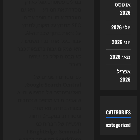
במילים פשוטות, גוגל לא רק
אוגוסט
מסדרת את המידע — היא גם
2026
מעבדת
אותו. זה הופך את ה-
SEO ממרוץ על מיקום, למרוץ
יולי 2026
על נראות בתוך שכבת ה-AI.
עבור בעלי אתרים, המשמעות
יוני 2026
היא שמקום גבוה בתוצאות כבר
מאי 2026
לא מבטיח קליק כפי שהיה
בעבר.
אפריל
לפי מסרים רשמיים של
2026
,
Google Search Central
האלגוריתמים של החיפוש וה-AI
שואבים מידע מדפים שנכתבים
בצורה ברורה, מאומתת
CATEGORIES
ומסודרת. במקביל, דוחות
תעשייה של חברות כמו
Uncategorized
Semrush
,
BrightEdge
ו-
SparkToro
ממשיכים להצביע