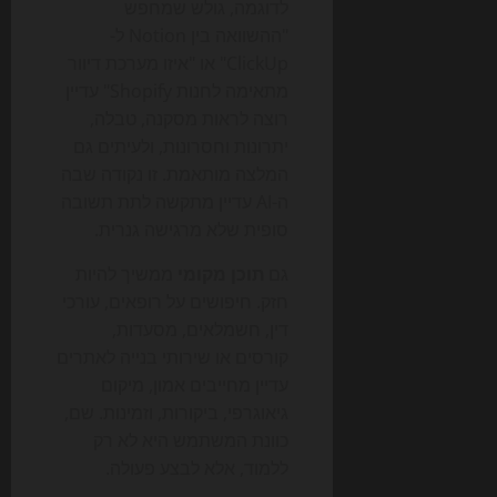
לדוגמה, גולש שמחפש
"ההשוואה בין Notion ל-
ClickUp" או "איזו מערכת דיוור
מתאימה לחנות Shopify" עדיין
רוצה לראות מסקנה, טבלה,
יתרונות וחסרונות, ולעיתים גם
המלצה מותאמת. זו נקודה שבה
ה-AI עדיין מתקשה לתת תשובה
סופית שלא מרגישה גנרית.
גם
תוכן מקומי
ממשיך להיות
חזק. חיפושים על רופאים, עורכי
דין, חשמלאים, מסעדות,
קורסים או שירותי בנייה לאתרים
עדיין מחייבים אמון, מיקום
גיאוגרפי, ביקורות, וזמינות. שם,
כוונת המשתמש היא לא רק
ללמוד, אלא לבצע פעולה.