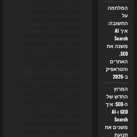
מדובר בהסטה של מוקד הכוח:
המלחמה
מגולש שמקליק על קישור,
על
למשתמש שמקבל תשובה
התשובה:
מסוכמת כבר בראש הדף.
איך AI
התוצאה מורגשת כמעט בכל
Search
ענף — מאתרי חדשות ותוכן,
משנה את
דרך חנויות אונליין, ועד חברות
SEO,
SaaS שמסתמכות על חיפושי
האתרים
כוונה גבוהה כדי להביא לידים.
והטראפיק
ב-2026
הסיפור הגדול כאן הוא לא רק
טכנולוגי, אלא גם עסקי. כשגוגל,
המרוץ
בינג, פרפלקסיטי וכלים דומים
החדש של
הופכים ממנועי חיפוש למנועי
ה-SEO: איך
תשובות, נוצר לחץ חדש על
GEO ו-AI
אתרים להוכיח
סמכות
,
Search
מקוריות
ו-
ערך מוסף
. מי שלא
משנים את
מתעדכן — עלול להישאר מחוץ
תנועת