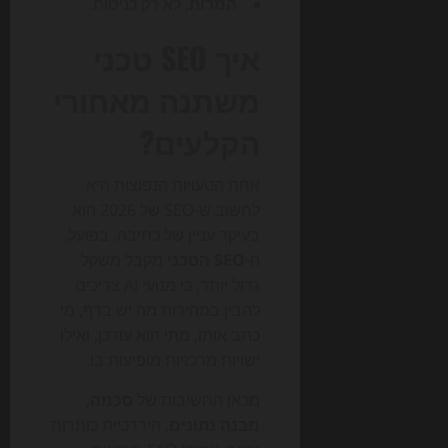
המרות
, לא רק כניסות.
איך SEO טכני
משתנה מאחורי
הקלעים?
אחת הטעויות הנפוצות היא
לחשוב ש-SEO של 2026 הוא
בעיקר עניין של כתיבה. בפועל,
ה-
SEO הטכני
מקבל משקל
גדול יותר, כי מנועי AI צריכים
להבין במהירות מה יש בדף, מי
כתב אותו, מתי הוא עודכן, ואילו
ישויות מרכזיות מופיעות בו.
מכאן החשיבות של
סכמה
,
מבנה נתונים
, היררכיית כותרות