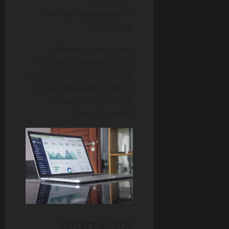
סימון מובנה
של מחיר,
מלאי ודירוגים.
במבט רחב, מי שמצליח
ב-2026 הם עסקים שמבינים
שהשיווק כבר לא מתנהל רק מול
בני אדם, אלא גם מול מערכות
שמחליטות אילו תשובות
להראות לבני אדם.
איך עסקים