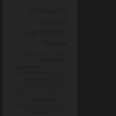
מה אומרים
הנתונים
והמחקרים עד
עכשיו?
המחקר בתחום עדיין מתעדכן
כמעט בזמן אמת, אבל הכיוון
ברור. דוחות של
SparkToro
כבר הצביעו בשנים האחרונות
על עלייה בחיפושים שלא
מסתיימים בקליק, וב-2024–
2026 המגמה הזו רק התחזקה
עם כניסת AI Overviews לעוד
שווקים ושפות. במקביל, חברות
מדידה כמו
Semrush
ו-