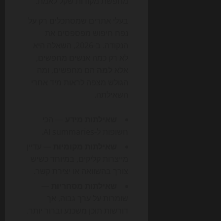
מחפשת מקורות שקל לאמת.
בעלי אתרים שמסתכלים רק על
נפח חיפוש מפספסים את
הנקודה. ב-2026, השאלה היא
לא רק כמה אנשים מחפשים,
אלא
למה
הם מחפשים, ומה
הגולש מצפה לראות מיד אחרי
השאילתה.
שאילתות מידע
— הכי
חשופות ל-AI summaries.
שאילתות מקומיות
— עדיין
מייצרות קליקים, במיוחד כשיש
צורך בהשוואה או יצירת קשר.
שאילתות מסחריות
—
שומרות על ערך גבוה, אך
דורשות תוכן משכנע וברור יותר.