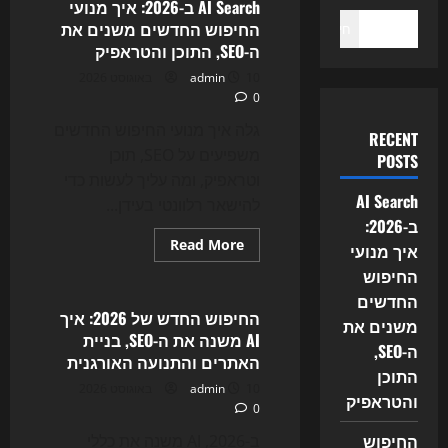
AI Search ב-2026: איך מנועי
החיפוש החדשים משנים את
חיפוש
ה-SEO, התוכן והטראפיק
10 באוגוסט 2026
admin
0
גלה איך מנועי החיפוש החדשים
RECENT
משפיעים על SEO, תוכן
POSTS
וטראפיק, ומה עליך לעשות כדי
AI Search
להישאר רלוונטי בעידן...
ב-2026:
Read
Read More
איך מנועי
more
Uncategorized
about
החיפוש
AI
החדשים
Search
ב-2026:
החיפוש החדש של 2026: איך
משנים את
איך
AI משנה את ה-SEO, בניית
מנועי
ה-SEO,
החיפוש
האתרים והתנועה האורגנית
החדשים
התוכן
משנים
10 באוגוסט 2026
admin
את
והטראפיק
0
ה-
SEO,
החיפוש
התוכן
ב-2026, AI משנה את כללי