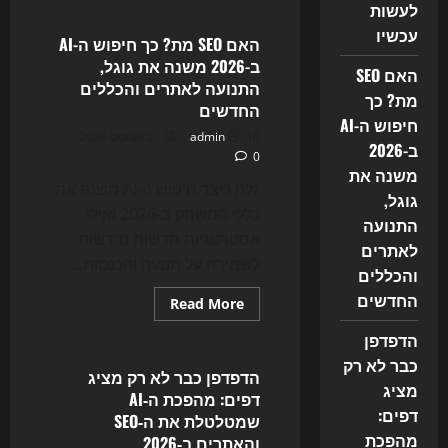
לעשות
החיפוש
כבר
עכשיו
לא
האם SEO מת? כך חיפוש ה-AI
אותו
ב-2026 משנה את גוגל,
חיפוש:
האם SEO
איך
התנועה לאתרים והכללים
AI
מת? כך
החדשים
משנה
חיפוש ה-AI
את
10 באוגוסט 2026
admin
SEO
ב-2026
ומה
0
עסקים
משנה את
חייבים
גלה כיצד חיפוש ה-AI משנה את
לעשות
גוגל,
עכשיו
כללי המשחק ב-2026 ואילו
התנועה
אסטרטגיות חדשות נדרשות
לאתרים
לשמירה על תנועה והכנסות...
והכללים
החדשים
Read
Read More
more
Uncategorized
about
הדפדפן
האם
SEO
כבר לא רק
מת?
הדפדפן כבר לא רק מציג
כך
מציג
דפים: מהפכת ה‑AI
חיפוש
דפים:
ה-
שמטלטלת את ה‑SEO
AI
מהפכת
והאתרים ב‑2026
ב-2026