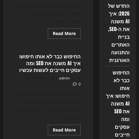
והטראפיק
החדש של
המשחק בשיווק דיגיטלי, ומבצע
2026: איך
מהפכה ב-SEO ובתנועה
AI משנה
האורגנית של אתרים.
את ה-SEO,
Read
Read More
בניית
more
Uncategorized
about
האתרים
החיפוש
החדש
והתנועה
של
החיפוש כבר לא אותו חיפוש:
האורגנית
2026:
איך AI משנה את SEO ומה
איך
AI
עסקים חייבים לעשות עכשיו
החיפוש
משנה
את
10 באוגוסט 2026
admin
כבר לא
ה-
0
SEO,
אותו
בניית
האתרים
גלה כיצד בינה מלאכותית משנה
חיפוש: איך
והתנועה
את עולם ה-SEO ואילו צעדים
AI משנה
האורגנית
חייבים לקחת כדי להצליח בעידן
את SEO
החדש של...
ומה
עסקים
Read
Read More
חייבים
more
Uncategorized
about