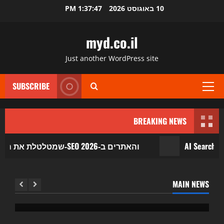
Ski
10 באוגוסט 2026
1:37:47 PM
t
conten
myd.co.il
Just another WordPress site
SUBSCRIBE
Primary
Menu
BREAKING NEWS
Uncategorized
הדפדפן כבר לא רק מציג דפים: מהפכת ה‑AI שמטלטלת את ה‑SEO והאתרים ב‑2026
AI Search ב-2026: איך מנועי החיפוש
החדשים משנים את ה-SEO, התוכן
והטראפיק
MAIN NEWS
10 באוגוסט 2026
admin
0
Uncategorized