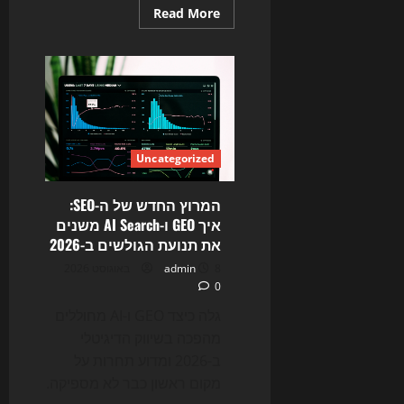
Read
Read More
more
about
המלחמה
על
התשובה:
איך
AI
Search
משנה
את
SEO,
Uncategorized
האתרים
והטראפיק
ב-2026
המרוץ החדש של ה-SEO:
איך GEO ו-AI Search משנים
את תנועת הגולשים ב-2026
8 באוגוסט 2026
admin
0
גלה כיצד GEO ו-AI מחוללים
מהפכה בשיווק הדיגיטלי
ב-2026 ומדוע תחרות על
מקום ראשון כבר לא מספיקה.