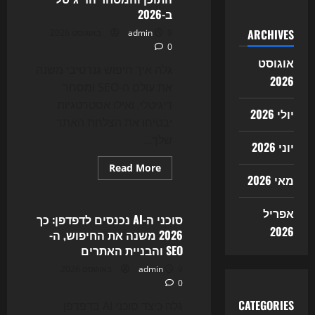
ב-2026
ARCHIVES
9 באוגוסט 2026
admin
0
אוגוסט
גלה איך חיפוש גנרטיבי משנה
2026
את עולם ה-SEO ומסחר
דיגיטלי, ואילו אסטרטגיות
יולי 2026
יבטיחו את הצלחת האתר
שלך...
יוני 2026
Read
Read More
more
מאי 2026
Uncategorized
about
הקרב
על
אפריל
הקליק:
סוכני ה-AI נכנסים לדפדפן: כך
איך
2026
2026 משנה את החיפוש, ה-
חיפוש
AI
SEO והבניית האתרים
משנה
את
9 באוגוסט 2026
admin
ה-
0
SEO,
אתרי
CATEGORIES
התוכן
גלה כיצד סוכני AI בדפדפן
והמסחר