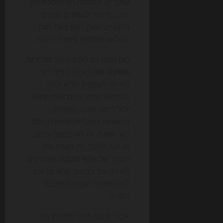
עמודים. המגמה הזו חוסכת זמן
רב, במיוחד לעסקים קטנים
ובינוניים שאין להם צוות תוכן
גדול או מחלקת פיתוח רחבה.
כאן נכנס גם ההיבט של
מהירות
השקה
. אם בעבר בניית דף
נחיתה לקמפיין חדש יכלה
להימשך ימים, היום צוות שיווק
יכול לייצר נוסח, כותרות,
וריאציות ויזואליות והזנות טופס
תוך שעות. זה לא מבטל עיצוב
או UX; להפך, זה מעלה את
הערך של אנשי מקצוע שמבינים
לא רק איך לבנות, אלא גם איך
לנהל איכות, עקביות ומבנה
המרה.
אבל יש גם מחיר ליכולת הזו: