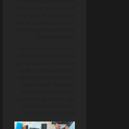
נמוכות והיתכנות גבוהה יותר ל-
MVP מהיר. מצד שני, השוק הזה
גם צפוף מאוד, וההעתקה קלה
יחסית כאשר הרעיון מבוסס על
שכבת ממשק ולא על נתון ייחודי
או אינטגרציה עמוקה.
משקיעים בוחנים היום לא רק
טכנולוגיה אלא גם שאלת הגנה
עסקית: האם יש נתונים קנייניים,
האם יש חיבור לתהליך מורכב,
האם יש קהל משתמשים נאמן,
והאם המוצר מוטמע בעבודה
היומיומית כך שקשה להחליף
אותו. בעולם ה-AI, חפיר ההגנה
של מוצר טוב הוא לעיתים לא
אלגוריתם אלא
אינטגרציה
.