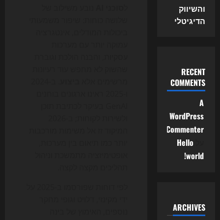
והשיווק
ל
סוכני AI
נובע משילוב של
הדיגיטלי
שלושה כוחות: שיפור משמעותי
ביכולות המודלים, אינטגרציה
עמוקה יותר עם מערכות
עסקיות, והבנה הולכת וגוברת
שהשוק לא מחפש עוד רעיונות
RECENT
מרשימים אלא
ביצוע
. ב-2024
COMMENTS
ו-2025 ראינו ארגונים בוחנים
A
GenAI בעיקר לכתיבת תוכן
WordPress
ולשירות לקוחות; ב-2026
Commenter
המיקוד זז אל משימות מורכבות
על
Hello
יותר כמו תיאום בין מערכות,
world!
אופטימיזציה מתמשכת וניהול
תהליכים מקצה לקצה.
לפי דוחות שפורסמו ב-2025 על
ידי מקינזי, דלויט וגופי מחקר
ARCHIVES
נוספים, האימוץ של בינה