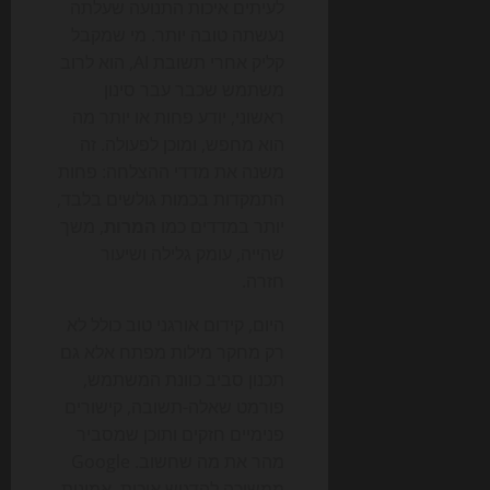
לעיתים איכות התנועה שעלתה
נעשתה טובה יותר. מי שמקבל
קליק אחרי תשובת AI, הוא לרוב
משתמש שכבר עבר סינון
ראשוני, יודע פחות או יותר מה
הוא מחפש, ומוכן לפעולה. זה
משנה את מדדי ההצלחה: פחות
התמקדות בכמות גולשים בלבד,
יותר במדדים כמו
המרות
, משך
שהייה, עומק גלילה ושיעור
חזרה.
היום, קידום אורגני טוב כולל לא
רק מחקר מילות מפתח אלא גם
תכנון סביב כוונת המשתמש,
פורמט שאלה-תשובה, קישורים
פנימיים חזקים ותוכן שמסביר
מהר את מה שחשוב. Google
ממשיכה להדגיש איכות, אמינות