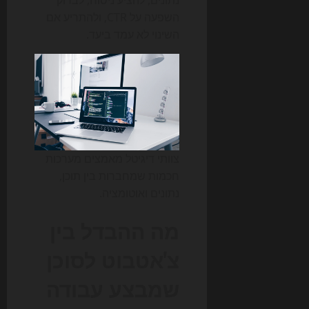
נתונים, להציע ניסוח, לבדוק
השפעה על CTR, ולהתריע אם
השינוי לא עמד ביעד.
צוותי דיגיטל מאמצים מערכות
חכמות שמחברות בין תוכן,
נתונים ואוטומציה.
מה ההבדל בין
צ'אטבוט לסוכן
שמבצע עבודה