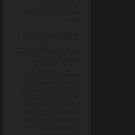
קוד, תוכן ואופטימיזציה
מתמשכת במקום תהליך חד
פעמי.
SEO בעידן שבו
גוגל וה-AI עונים
לפני הקליק
אחד השינויים המשמעותיים
ביותר ב-2026 הוא ההשפעה
של
AI Overviews
, חיפושים
גנרטיביים וממשקי תשובה
ישירה על עולם ה-SEO. יותר
משתמשים מקבלים תשובה
מיידית עוד לפני שהם לוחצים
על קישור, מה שמחליש חלק