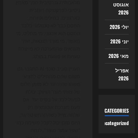
מלאכותית גנרטיבית הפך מאמץ
אוגוסט
ניסיוני לפרקטיקה רוחבית
2026
בארגונים. במילים אחרות,
החסם כבר לא טכנולוגי בלבד.
יולי 2026
החסם הוא ארגוני: מי מחליט, מי
יוני 2026
מאשר, מי מודד תוצאות, ואיך
מוודאים שהמערכת לא מייצרת
מאי 2026
טעויות או פוגעת במותג.
העניין סביב סוכני AI התגבר גם
אפריל
משום שהם מתחילים להציע
2026
משהו שהיה עד לא מזמן חלום
של צוותי מוצר ושיווק: יכולת
לפעול לבד על בסיס יעד. אם
פעם מערכת אוטומציה רק
CATEGORIES
שלחה מייל כשהתרחש טריגר,
Uncategorized
היום סוכן יכול לקבל משימה כמו
"שפר עמוד מוצר", לנתח