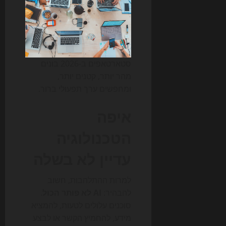
סטארטאפים ב-2026 בונים
מהר יותר, קטנים יותר,
ומחפשים ערך תפעולי ברור.
איפה
הטכנולוגיה
עדיין לא בשלה
למרות ההתלהבות, חשוב
להבהיר:
AI לא פותר הכול
.
סוכנים עלולים לטעות, להמציא
מידע, להחמיץ הקשר או לבצע