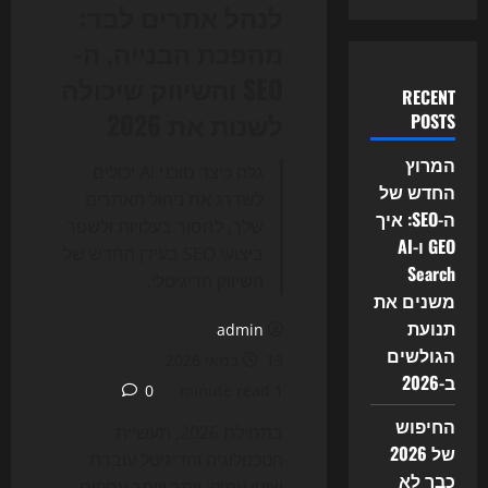
לנהל אתרים לבד:
מהפכת הבנייה, ה-
SEO והשיווק שיכולה
RECENT
לשנות את 2026
POSTS
המרוץ
גלה כיצד סוכני AI יכולים
החדש של
לשדרג את ניהול האתרים
ה-SEO: איך
שלך, לחסוך בעלויות ולשפר
GEO ו-AI
ביצועי SEO בעידן החדש של
Search
השיווק הדיגיטלי.
משנים את
תנועת
admin
הגולשים
13 במאי 2026
ב-2026
0
1 minute read
החיפוש
בתחילת 2026, תעשיית
של 2026
הטכנולוגיה והדיגיטל עוברת
כבר לא
שינוי עמוק: יותר ויותר עסקים,