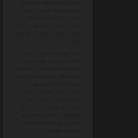
פעולה שלא תואמת את שפת
המותג. כאשר מדובר בתוכן
ציבורי, מיילים ללקוחות או
שינויים באתר, טעות קטנה יכולה
להפוך לפגיעה תדמיתית או לנזק
מסחרי.
אחד האתגרים הגדולים הוא
אמינות הנתונים. סוכן שמחובר
למערכות שונות חייב לדעת מהו
מקור אמת, מהו נתון עדכני, ומהו
נתון היסטורי. אם אין שכבת
בקרה טובה, הוא עלול להציע
אופטימיזציה על סמך מידע
חלקי. לכן, חברות רבות עדיין
שומרות על
Human in the
loop
— בן אדם שמאשר את
הפעולה הסופית.