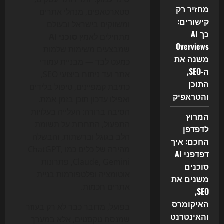
מחזיר רק
סטארטאפים, מנהלי אתרים
קישורים:
ומשווקים בישראל ובעולם
כך AI
מתחילים לאמץ
סוכני AI
Overviews
שמבצעים משימות שלמות
משנה את
כמעט לבד — מבניית עמודי
ה-SEO,
אתר ועד ניתוח ביצועי SEO,
התוכן
כתיבת קמפיינים, טיפול בלידים
והטראפיק
ואפילו עדכון תוכן בזמן אמת.
הסיבה ברורה: העלייה בעלויות
המרוץ
התפעול, התחרות על תשומת
לדפדפן
הלב בגוגל וברשתות, והבשלה
החכם: איך
מהירה של כלים כמו ChatGPT,
דפדפני AI
Claude, Gemini, פתרונות
סוכנים
אוטומציה ופלטפורמות בניית
משנים את
אתרים חכמות.
SEO,
האיקומרס
בפועל, מדובר כבר לא רק בעוזר
והאינטרנט
שמנסח טקסטים, אלא במערך