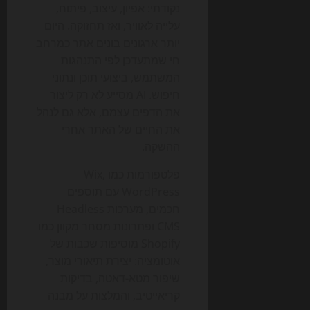
נקודתי: אפיון, עיצוב, פיתוח,
עלייה לאוויר, ואז תחזוקה. היום
יותר ארגונים בונים אתר כמרחב
חי שמתעדכן לפי התנהגות
המשתמש, ביצועי תוכן ונתוני
חיפוש. AI מסייע לא רק ליצור
את הדפים עצמם, אלא גם לנהל
את החיים של האתר אחרי
ההשקה.
פלטפורמות כמו Wix,
WordPress עם תוספים
חכמים, מערכות Headless
CMS ופתרונות מסחר מקוון כמו
Shopify מוסיפות שכבות של
אוטומציה: יצירת תיאורי מוצר,
שיפור מטא-דאטה, בדיקות
קריאייטיב, והמלצות על מבנה