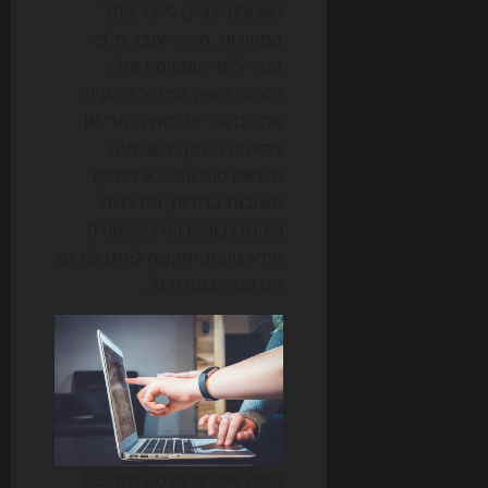
כשכולם יכולים לייצר אתר
במהירות, הערך עובר מ"מי
בנה" ל"מי אופטימיז את".
כלומר, השוק מתחיל להעניש
אתרים גנריים, דומים מדי או
עמוסים בתוכן חלש. אתר
שנראה טוב אבל לא מספק
תשובות ברורות, מהירויות
טעינה גבוהות וארכיטקטורת
מידע טובה, יתקשה להתבלט גם
אם נבנה בעזרת AI.
בניית אתרים חכמה משלבת