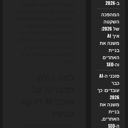
ב-2026
שמחבר בין נתונים, תוכן, קוד
ואנליטיקה. מי שמבין את השינוי
המהפכה
הזה מוקדם, יכול לשפר מהירות,
השקטה
לחסוך כסף ולבנות נכסים
של 2026:
דיגיטליים שמגיבים מהר יותר
איך AI
לשוק; מי שיתעלם, עשוי לגלות
משנה את
שהמתחרים שלו כבר עונים
בניית
ללקוח לפני שהוא בכלל מגיע
האתרים
לאתר.
וה-SEO
למה כולם
סוכני ה-AI
כבר
מדברים על
עובדים: כך
2026
סוכני AI דווקא
משנה את
עכשיו
בניית
האתרים,
ה-SEO
המעבר מסתם צ'אטבוטים