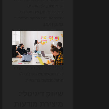
ושימושיות, ולכן אתרים
שמייצרים תוכן אוטומטי בלי
עריכה אנושית עמוקה מסתכנים
באובדן אמון.
ב-SEO של 2026, נתונים והבנת
כוונת המשתמש חשובים לא
פחות ממיקום בתוצאות.
שיווק דיגיטלי:
מיצירת מודעות