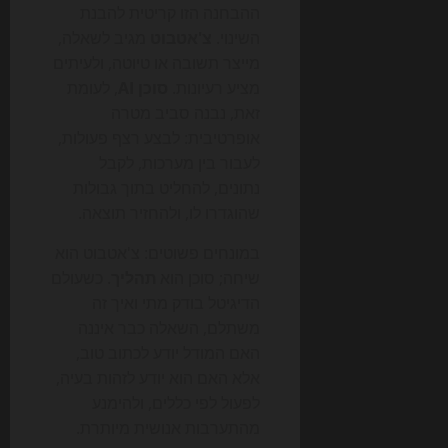
ההבחנה הזו קריטית להבנת
השינוי.
צ'אטבוט
מגיב לשאלה,
מייצר תשובה או טיוטה, ולעיתים
מציע רעיונות.
סוכן AI
, לעומת
זאת, נבנה סביב מטרה
אופרטיבית: לבצע רצף פעולות,
לעבור בין מערכות, לקבל
נתונים, להחליט בתוך גבולות
שהוגדרו לו, ולהחזיר תוצאה.
במונחים פשוטים: צ'אטבוט הוא
שיחה; סוכן הוא
תהליך
. כשעולם
הדיגיטל בודק מתי ואיך זה
משתלם, השאלה כבר איננה
האם המודל יודע לכתוב טוב,
אלא האם הוא יודע לזהות בעיה,
לפעול לפי כללים, ולהימנע
מהתערבות אנושית מיותרת.