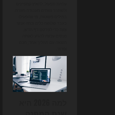
עלויות תפעול, להאיץ קמפיינים
ולשחרר צוותים מעבודה חוזרת.
במילים פשוטות, מי שהפעילו
בעבר שלושה כלים וכמה אנשי
צוות כדי לפרסם דף חדש,
מנסים עכשיו להגיע לאותה
תוצאה עם תהליך אחד, חכם
ומדוד.
למה 2026 היא
שנת המפנה