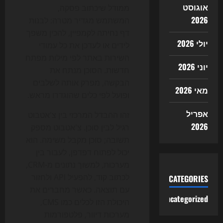
אוגוסט
ממודל שיכתוב פסקה,
2026
המשתמש מגדיר מטרה: לבנות
דף נחיתה לקמפיין, להכין משפך
יולי 2026
לידים או לעדכן את כל עמודי
השירות באתר לפי מילות מפתח
יוני 2026
חדשות. הסוכן מנתח את
הבקשה, מפרק אותה לשלבים
מאי 2026
ופועל לפי כלים שהוגדרו מראש.
אפריל
זהו ההבדל המרכזי בין צ'אטבוט
2026
רגיל לבין סוכן. צ'אטבוט מספק
תשובה; סוכן מקבל משימה. הוא
יכול לפתוח דפדפן, לעבור בין
מערכות, למשוך נתונים מ-CRM,
לכתוב קוד, להפעיל API ולחזור
CATEGORIES
עם תוצאה. כאשר מחברים את
Uncategorized
היכולת הזו לכלים כמו CMS,
מערכות דיוור, פלטפורמות