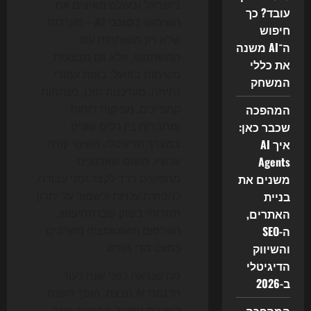
בישראל ובעולם מאיצים את
עובד? כך
השימוש ב
סוכני AI
– מערכות
חיפוש
שלא רק משוחחות עם
ה־AI משנה
המשתמש, אלא גם מבצעות
את כללי
משימות בפועל: בונות עמודי
המשחק
נחיתה, מעדכנות תוכן, מנתחות
המהפכה
קמפיינים, מפיקות דוחות
שכבר כאן:
ומחברות בין כלים שונים
איך AI
במערך הדיגיטלי. השינוי קורה
Agents
עכשיו, משום שארגונים
משנים את
מחפשים דרך לקצר זמני עבודה,
בניית
להפחית עלויות ולשמור על יתרון
האתרים,
תחרותי בשוק שבו החיפוש,
ה-SEO
הפרסום והאוטומציה משתנים
והשיווק
כמעט מדי חודש.
הדיגיטלי
מה שנראה לפני שנה כעוד
ב-2026
הדגמת AI נוצצת, הופך השנה
לשכבת תפעול ממשית. יותר