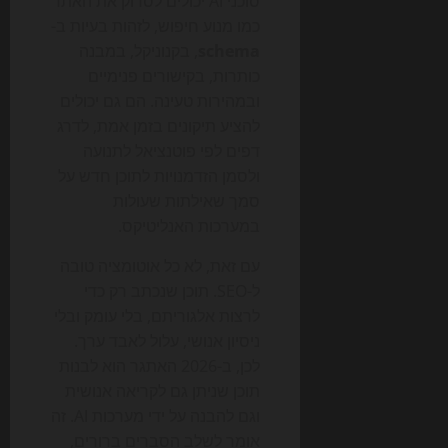
סוכני AI יכולים לסרוק את האתר
כמו מנוע חיפוש, לזהות בעיות ב-
schema
, בקנוניקל, במבנה
כותרות, בקישורים פנימיים
ובמהירות טעינה. הם גם יכולים
להציע תיקונים בזמן אמת, לדרג
דפים לפי פוטנציאל לתנועה
ולסמן הזדמנויות לתוכן חדש על
סמך שאילתות שעולות
במערכות האנליטיקס.
עם זאת, לא כל אוטומציה טובה
ל-SEO. תוכן שנכתב רק כדי
לרצות אלגוריתם, בלי עומק ובלי
ניסיון אנושי, עלול לאבד ערך.
לכן, ב-2026 האתגר הוא לבנות
תוכן שניתן גם לקריאה אנושית
וגם להבנה על ידי מערכות AI. זה
אומר לשלב הסברים ברורים,