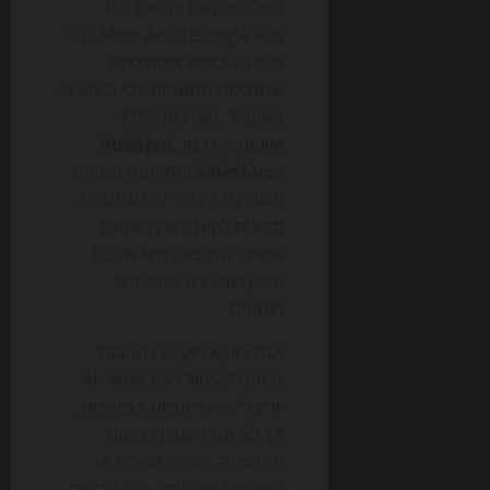
בפלטפורמות פרסום כמו
Google Ads ו-Meta Ads כבר
פועלות יכולות אוטומטיות
שמנהלות התאמות לפי ביצועים.
במקביל, מערכות CRM
ואוטומציה כמו
,
HubSpot
Salesforce
ופתרונות נוספים
מחברות בין לידים, סגמנטים,
מסעות לקוח ותוכן מותאם
אישית. התוצאה היא שכבת
שיווק שמגיבה מהר יותר
לנתונים.
אבל דווקא כאן יש חשיבות
גבוהה לשיקול דעת אנושי. AI
יודע לייצר וריאציות במהירות,
אך לא תמיד מבין רגישות
תרבותית, הבדלי קהלים או
ניואנסים של מותג. לכן, עסקים