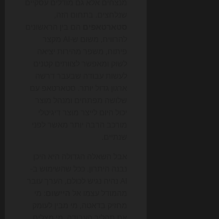
מנצחים אלא גם מודלים עסקיים
שנלחצים. בתחום הזה,
סטארטאפים
הם בין הראשונים
להרוויח, משום ש-AI מקצר
פיתוח, משפר מהירות יציאה
לשוק ומאפשר לצוותים קטנים
לעשות עבודה שבעבר דרשה
ארגון גדול יותר. סטארטאפ עם
שלושה מפתחים ומנהל מוצר
יכול היום לייצר מוצר דיגיטלי
מורכב הרבה יותר מאשר לפני
שנתיים.
אבל השאלה הגדולה היא היכן
נבנה היתרון. ככל שהשימוש ב-
AI נהיה נגיש לכולם, הערך עובר
מהמודל עצמו אל
היישום
: מי
מחזיק בדאטה, מי מבין לעומק
את תהליך העבודה, מי מצליח