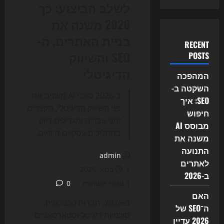
לשלב הביצוע: כך
2026 משנה את
בניית האתרים, ה-
RECENT
SEO והשיווק
POSTS
הדיגיטלי
המהפכה
השקטה ב-
ב-2026 סוכני AI משנים את
SEO: איך
פני השיווק הדיגיטלי, מקצרים
חיפוש
זמני עבודה ומגדילים דיוק
מבוסס AI
בתהליכים עסקיים חיוניים.
משנה את
התנועה
admin
לאתרים
7 במאי 2026
ב-2026
0
1 minute read
האם
ב-2026, חברות טכנולוגיה,
ה־SEO של
סוכנויות דיגיטל וסטארטאפים
2026 עדיין