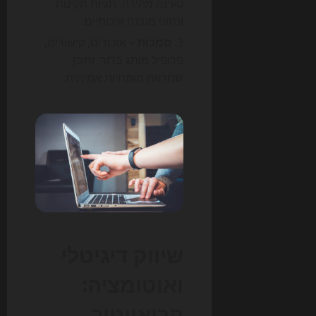
טעינה מהירה, תגיות תקינות
ונתוני מובנה איכותיים.
סמכות
– אזכורים, קישורים,
פרופיל מותג ברור, ותוכן
שמראה מומחיות אמיתית.
שיווק דיגיטלי
ואוטומציה:
קריאייטיב,