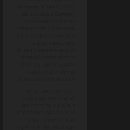
ברורה. בדוחות של
McKinsey
ו-
Gartner
בשנים האחרונות
חוזרת אותה תמונה: ארגונים
שמאמצים אוטומציה מבוססת
AI מדווחים על קיצור זמני ביצוע,
שיפור בתפוקה וצמצום
בעבודות אדמיניסטרטיביות. לא
כל תהליך מתאים לאוטומציה
מלאה, אבל כמעט בכל מחלקה
יש משימות שניתן להעביר
לשכבת AI מבלי לפגוע באיכות.
המעבר הזה חשוב במיוחד
לעולם הדיגיטל, משום שהוא
פועל על ציר של מהירות. אם
בעבר היה לוקח ימים להפיק דף
חדש, להריץ גרסה ולמדוד
תוצאות, היום סוכן AI יכול לקצר