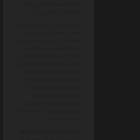
ולהפחית את התלות בעבודה
ידנית על כל בלוק ובלוק.
אבל החידוש ב-2026 הוא לא רק
ביכולת לכתוב טקסט. סוכנים
מתחילים לגעת גם בתפעול: הם
יכולים לעקוב אחרי מהירות
טעינה, להתריע על עמוד שבור,
להציע שיפורי נגישות, לבדוק אם
יש כותרות כפולות, ולסמן אילו
דפים אינם מקבלים תנועה.
במערכות מתקדמות יותר, הם
אפילו מקשרים בין נתוני
Google Analytics, Search
Console או CRM לבין משימות
בתוכן ובפיתוח.
למעצבי UX ולמפתחים יש כאן
הזדמנות וגם אתגר. מצד אחד,