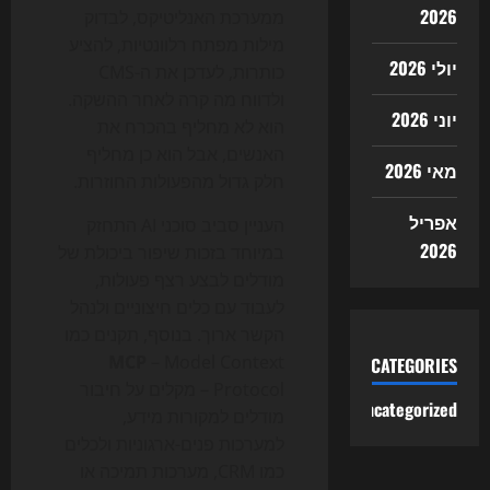
2026
ממערכת האנליטיקס, לבדוק
מילות מפתח רלוונטיות, להציע
יולי 2026
כותרות, לעדכן את ה-CMS
ולדווח מה קרה לאחר ההשקה.
יוני 2026
הוא לא מחליף בהכרח את
האנשים, אבל הוא כן מחליף
מאי 2026
חלק גדול מהפעולות החוזרות.
אפריל
העניין סביב סוכני AI התחזק
2026
במיוחד בזכות שיפור ביכולת של
מודלים לבצע רצף פעולות,
לעבוד עם כלים חיצוניים ולנהל
הקשר ארוך. בנוסף, תקנים כמו
MCP
– Model Context
CATEGORIES
Protocol – מקלים על חיבור
Uncategorized
מודלים למקורות מידע,
למערכות פנים-ארגוניות ולכלים
כמו CRM, מערכות תמיכה או