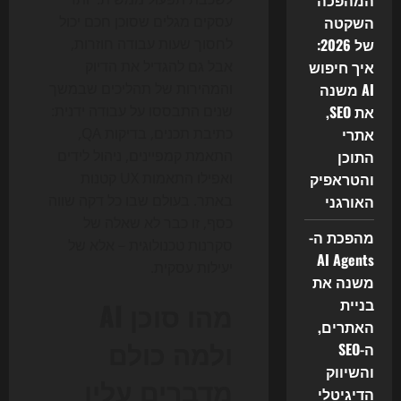
המהפכה
השקטה
עסקים מגלים שסוכן חכם יכול
של 2026:
לחסוך שעות עבודה חוזרות,
איך חיפוש
אבל גם להגדיל את הדיוק
AI משנה
והמהירות של תהליכים שבמשך
את SEO,
שנים התבססו על עבודה ידנית:
אתרי
כתיבת תכנים, בדיקות QA,
התוכן
התאמת קמפיינים, ניהול לידים
והטראפיק
ואפילו התאמות UX קטנות
האורגני
באתר. בעולם שבו כל דקה שווה
כסף, זו כבר לא שאלה של
מהפכת ה-
סקרנות טכנולוגית – אלא של
AI Agents
יעילות עסקית.
משנה את
בניית
מהו סוכן AI
האתרים,
ולמה כולם
ה-SEO
והשיווק
מדברים עליו
הדיגיטלי