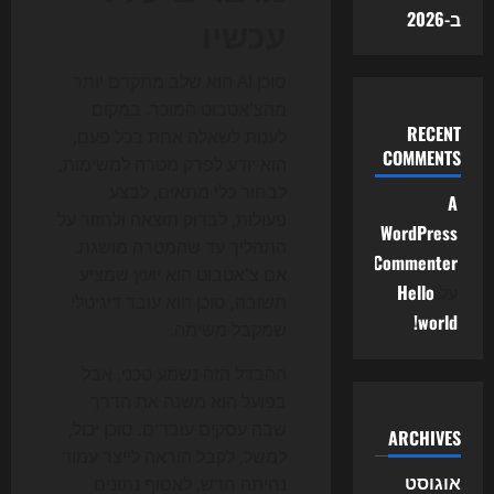
ב-2026
עכשיו
סוכן AI הוא שלב מתקדם יותר
מהצ'אטבוט המוכר. במקום
RECENT
לענות לשאלה אחת בכל פעם,
COMMENTS
הוא יודע לפרק מטרה למשימות,
לבחור כלי מתאים, לבצע
A
פעולות, לבדוק תוצאה ולחזור על
WordPress
התהליך עד שהמטרה מושגת.
Commenter
אם צ'אטבוט הוא יועץ שמציע
על
Hello
תשובה, סוכן הוא עובד דיגיטלי
world!
שמקבל משימה.
ההבדל הזה נשמע טכני, אבל
בפועל הוא משנה את הדרך
שבה עסקים עובדים. סוכן יכול,
ARCHIVES
למשל, לקבל הוראה לייצר עמוד
אוגוסט
נחיתה חדש, לאסוף נתונים