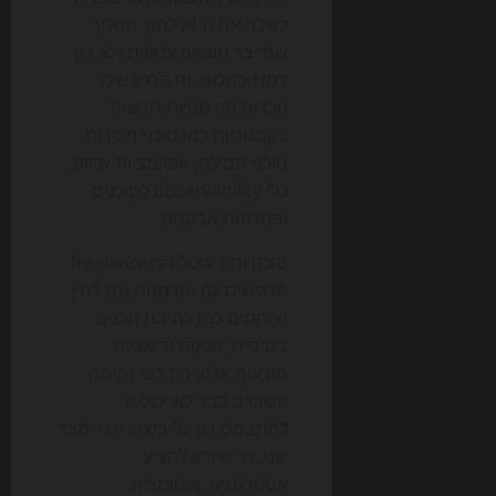
לשלב את ה-AI לתוך תהליך
שמייצר תוצאה עסקית ולא רק
דמו טכנולוגי. זה הרגע שבו
נולדות הזדמנויות חדשות
בקטגוריות כמו סוכני מכירות,
סוכני תמיכה, אוטומציות שיווק,
כלי observability לסוכנים
ופתרונות אבטחה.
סוכנויות דיגיטל ו-freelancers
מרגישים גם הזדמנות וגם לחץ.
שירותים כמו כתיבת תכנים
בסיסית, הפקת וריאציות
מודעות או יצירת דפי נחיתה
פשוטים כבר לא יכולים
להתבסס רק על ביצוע ידני. מצד
שני, מי שיודע להציע
אסטרטגיה, אוטומציה,