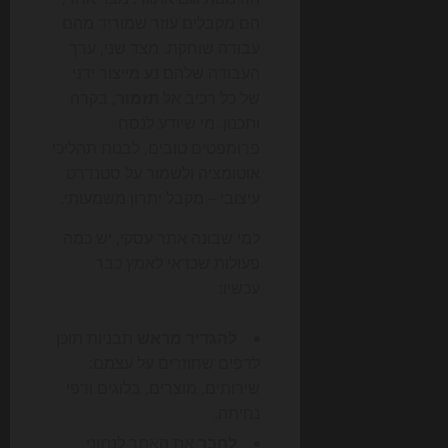
הם מקבלים עוזר שמוריד מהם
עבודה שוחקת. מצד שני, ערך
העבודה שלהם נע מייצור ידני
של כל רכיב אל
תזמור
, בקרה
ותכנון. מי שיודע לנסח
פרומפטים טובים, לבנות תהליכי
אוטומציה ולשמור על סטנדרט
עיצובי – מקבל יתרון משמעותי.
למי שבונה אתר עסקי, יש כמה
פעולות שכדאי לאמץ כבר
עכשיו:
להגדיר מראש
תבניות תוכן
לדפים שחוזרים על עצמם:
שירותים, מוצרים, בלוגים ודפי
נחיתה.
לחבר
את האתר לנתוני