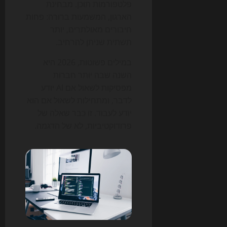
פלטפורמות תוכן. מבחינת
הארגון, המשמעות ברורה: פחות
חיבורים מאולתרים, יותר
תשתית שניתן להרחיב.
במילים פשוטות, 2026 היא
השנה שבה יותר חברות
מפסיקות לשאול אם AI יודע
לדבר, ומתחילות לשאול אם הוא
יודע לעבוד. זו כבר שאלה של
פרודוקטיביות, לא של הדגמה.