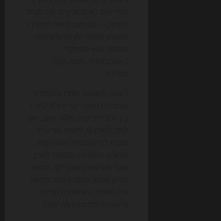
מצליחים לא מחליפים את מנהל
השיווק – הם משנים את תפקידו.
במקום לבזבז זמן על משימות
טכניות, הוא מתמקד
באסטרטגיה, מסר, קהל
ומדידה.
דוגמה פשוטה: חנות איקומרס
שמוכרת מוצרי יופי יכולה לחבר
בין נתוני רכישה, מלאי ותוכן, ואז
לתת לסוכן AI להציע מודעות
שונות לפי עונתיות, התנהגות
גולשים ורווחיות. במקום להכין
עשר מודעות באופן ידני, הצוות
בודק שלוש אסטרטגיות, מאשר
את השפה, והמערכת מריצה
וריאציות ומדווחת מה עובד.