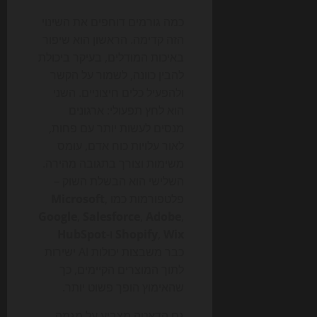
כמה גורמים דוחפים את השינוי
הזה קדימה. הראשון הוא שיפור
באיכות המודלים, בעיקר ביכולת
להבין כוונה, לשמור על הקשר
ולהפעיל כלים חיצוניים. השני
הוא לחץ תפעולי: ארגונים
מנסים לעשות יותר עם פחות,
לאור עלויות כוח אדם, עומס
משימות וצורך בתגובה מהירה.
השלישי הוא הבשלת השוק –
פלטפורמות כמו
,
Microsoft
Google
,
Salesforce
,
Adobe
,
Wix
,
Shopify
ו-
HubSpot
כבר משבצות יכולות AI ישירות
לתוך המוצרים הקיימים, כך
שהאימוץ הופך פשוט יותר.
גם הדאטה מצביע על מגמה