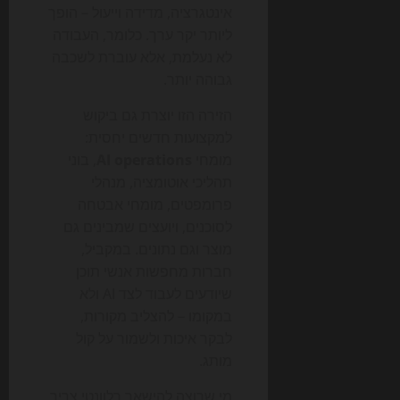
אינטגרציה, מדידה וייעול – הופך
ליותר יקר ערך. כלומר, העבודה
לא נעלמת, אלא עוברת לשכבה
גבוהה יותר.
הזירה הזו יוצרת גם ביקוש
למקצועות חדשים יחסית:
מומחי
AI operations
, בוני
תהליכי אוטומציה, מנהלי
פרומפטים, מומחי אבטחה
לסוכנים, ויועצים שמבינים גם
מוצר וגם נתונים. במקביל,
חברות מחפשות אנשי תוכן
שיודעים לעבוד לצד AI ולא
במקומו – להצליב מקורות,
לבקר איכות ולשמור על קול
מותג.
מי שרוצה להישאר רלוונטי צריך