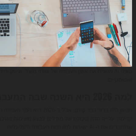
סוכני AI משנים את אופן העבודה של צוותי מוצר, שיווק 
אוטומטיים.
למה 2026 היא השנה שבה המעבר הופך ממעניין לבלתי נמנע
הכיוון היה ברור כבר קודם, א
קדימה: עלייה חדה ביכולת של מודלים לבצע משימות מורכב
שמחברים את ה-AI ישירות למערכות העבודה היומיומיות.