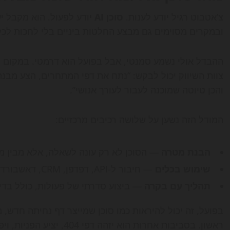
צ’אטבוט רגיל יודע לענות.
סוכן AI
יודע לפעול. הוא מקבל י
ובמקרים מסוימים גם מבצע החלטות ביניים בלי לחכות ל
ההבדל אולי נשמע סמנטי, אבל בפועל הוא דרמטי. במקום 
צוות השיווק יכול לבקש: “נתח את דפי המתחרים, הצע מבנה
והכן טיוטה שמוכנה לעבור לעורך אנושי”.
המודל הזה נשען על שלושה רכיבים מרכזיים:
הבנת מטרה
— הסוכן לא רק עונה לשאלה, אלא מבין מ
שימוש בכלים
— חיבור ל-API, דפדפן, CRM, דאשבורד אנליטיקה, מערכת CMS או מאגר ידע.
תהליך עם בקרה
— ביצוע סדרתי של פעולות, כולל בדי
ראשון. בסביבות אחרות הוא יזהה דפי 404, יציע הפניות, ויפתח טיקט למתכנת או למנהל האתר.