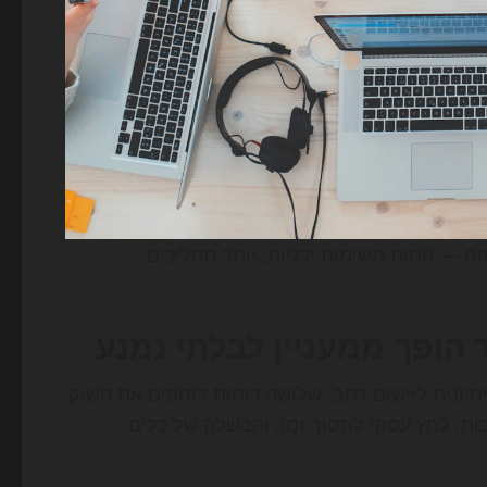
ופיתוח — פחות משימות ידניות, יותר תהליכים
בל ב-2026 הוא הפך מעמדה ניסיונית ליישום רחב. שלושה כוחות דוחפים את השוק
ות, לחץ עסקי לחסוך זמן, והבשלה של כלים