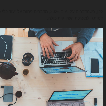
לכן, כשמדברים על AI ב-2026, מדברים פחות על “עוד כלי כתיבה” ויותר על
למותג ולמערכת השיווקית כולה.