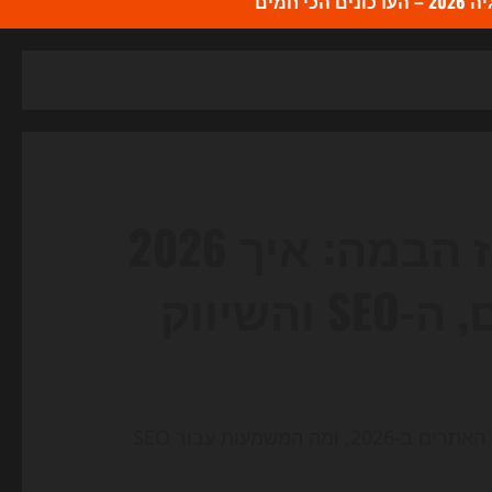
כי חמים
סוכני ה‑AI נכנסים למרכז הבמה: איך 2026
משנה את בניית האתרים, ה-SEO והשיווק
גלה כיצד סוכני AI משנים את פני השיווק הדיגיטלי ובניית האתרים ב-2026, ומה המשמעות עבור SEO