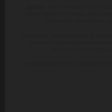
יוני דולרים בשנה ל-GenAI, ו-
Gartner
 פעולה שלמה. כשמחברים את זה לצורך העסקי
זמן — מתקבלת האצה טבעית באימוץ.
ת מהירות, חכמות ואישיות יותר. לכן אתר סטטי
תחרותיים. ארגונים מחפשים דינמיות: תוכן
כה שמסתנכרנת עם המידע באתר.
ים” לחשיבה של “איך מנהלים מערכת שמייצרת,