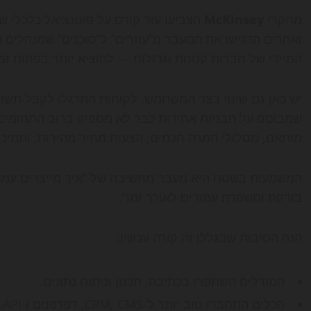
מחקרי
McKinsey
הצביעו עוד קודם על פוטנציאל כלכלי של טריל
ואחרים הדגישו את המעבר מ”עוזרים” ל”סוכנים” שמנהלים
המיידי של חברות קטנות וגדולות — להוציא יותר בפחות 
יש כאן גם שינוי בצד המשתמש. לקוחות התרגלו לקבל תשובו
שמבוסס על תבניות אחידות כבר לא מספיק ברוב התחומים ה
מותאם, מסלולי המרה חכמים, הצעות מחיר מהירות, ותמי
המשמעות בשטח היא מעבר מחשיבה של “איך מייצרים עמוד
בודקת ומשפרת עמודים לאורך זמן”.
הנה הסיבות שבגללן זה קורה עכשיו:
המודלים השתפרו בכתיבה, תכנון וניתוח נתונים.
הכלים התחברו טוב יותר ל-CRM, CMS, דפדפנים ו-API.