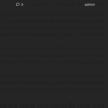
25 באפריל 2026
admin
1 minute read
0
מצ’אטבוטים חכמים ל
סוכני AI
שמבצעים משימות מקצה לקצ
ומדווחים. המגמה הזו מתחזקת עכשיו משום שחברות מחפשות ל
נחיתה, ולחבר בין נתונים, חיפוש, אוטומציה ומכירות במקום
מדובר בשינוי תפיסתי: במקום לבקש מהבינה המלאכותית 
שלם. המשמעות היא תחרות חדשה על מהירות, איכות, אמינות ו
כשמשתמשים מקבלים תשובות ישירות ממנועי חיפוש חכמים?
הטכנולוגיה עצמה, על מה שהיא משנה באתרי אינטרנט, ועל 
מהו סוכן AI ולמה הוא שונה מצ'אטבוט