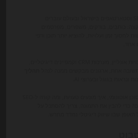
במהלך 2026, יותר מנהלי שיווק, מפתחי אתרים, מקדמי SEO וסטארטאפים בישראל ובעולם עוברים
ה: כותבים, בודקים, משפרים, מפרסמים
חסוך זמן ועלויות, להוציא יותר תוכן ודפי
 אחד.
זהו לא עוד שדרוג קטן לכלי עבודה. עבור אתרי אינטרנט, חנויות אונליין, מערכות CRM וקמפיינים דיגיטליים,
תשובה אחת, ארגונים מבקשים ממנה לנהל
תהליך
נראות בגוגל ובערוצי AI.
לצד ההבטחה יש גם סימני שאלה: עד כמה ניתן לסמוך על סוכן אוטונומי, איך מונעים טעויות, ומה קורה ל-SEO
 כדי להבין את התמונה, צריך להסתכל על
האופן שבו שיווק דיגיטלי נמדד מחדש.