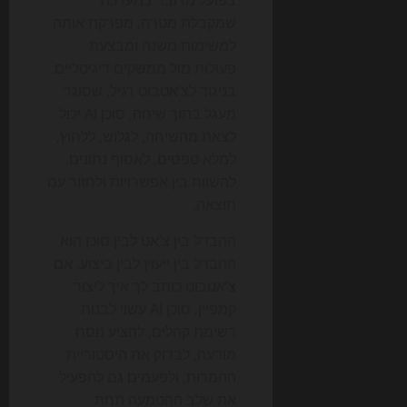
בפועל מדובר במערכת
שמקבלת מטרה, מפרקת אותה
למשימות משנה ומבצעת
פעולות מול ממשקים דיגיטליים.
בניגוד לצ’אטבוט רגיל, שסוגר
מעגל בתוך שיחה, סוכן AI יכול
לצאת מהשיחה, לגלוש, ללחוץ,
למלא טפסים, לאסוף נתונים,
להשוות בין אפשרויות ולחזור עם
תוצאה.
ההבדל בין צ’אט לבין סוכן הוא
ההבדל בין ייעוץ לבין ביצוע. אם
צ’אטבוט כותב לך איך ליצור
קמפיין, סוכן AI עשוי לבנות
רשימת קהלים, להציע נוסח
מודעה, לבדוק את היסטוריית
ההמרות, ולפעמים גם להפעיל
את שלב ההטמעה תחת