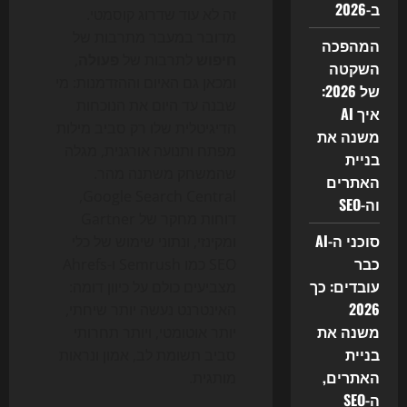
ב-2026
זה לא עוד שדרוג קוסמטי.
מדובר במעבר מתרבות של
המהפכה
חיפוש
לתרבות של
פעולה
,
השקטה
ומכאן גם האיום וההזדמנות: מי
של 2026:
שבנה עד היום את הנוכחות
איך AI
הדיגיטלית שלו רק סביב מילות
משנה את
מפתח ותנועה אורגנית, מגלה
בניית
שהמשחק משתנה מהר.
האתרים
Google Search Central,
וה-SEO
דוחות מחקר של Gartner
סוכני ה-AI
ומקינזי, ונתוני שימוש של כלי
כבר
SEO כמו Semrush ו-Ahrefs
עובדים: כך
מצביעים כולם על כיוון דומה:
2026
האינטרנט נעשה יותר שיחתי,
משנה את
יותר אוטומטי, ויותר תחרותי
בניית
סביב תשומת לב, אמון ונראות
האתרים,
מותגית.
ה-SEO