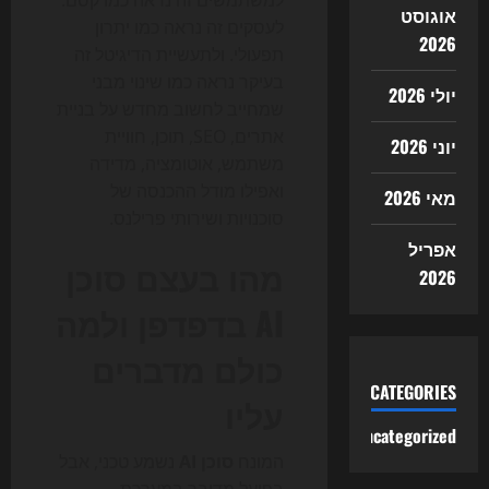
למשתמשים זה נראה כמו קסם.
אוגוסט
לעסקים זה נראה כמו יתרון
2026
תפעולי. ולתעשיית הדיגיטל זה
בעיקר נראה כמו שינוי מבני
יולי 2026
שמחייב לחשוב מחדש על בניית
אתרים, SEO, תוכן, חוויית
יוני 2026
משתמש, אוטומציה, מדידה
ואפילו מודל ההכנסה של
מאי 2026
סוכנויות ושירותי פרילנס.
אפריל
מהו בעצם סוכן
2026
AI בדפדפן ולמה
כולם מדברים
CATEGORIES
עליו
Uncategorized
המונח
סוכן AI
נשמע טכני, אבל