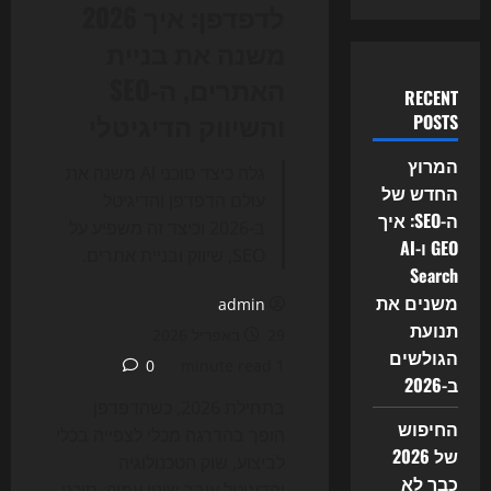
לדפדפן: איך 2026
משנה את בניית
האתרים, ה‑SEO
RECENT
והשיווק הדיגיטלי
POSTS
המרוץ
גלה כיצד סוכני AI משנה את
החדש של
עולם הדפדפן והדיגיטל
ה-SEO: איך
ב-2026 וכיצד זה משפיע על
GEO ו-AI
SEO, שיווק ובניית אתרים.
Search
משנים את
admin
תנועת
29 באפריל 2026
הגולשים
0
1 minute read
ב-2026
בתחילת 2026, כשהדפדפן
החיפוש
הופך בהדרגה מכלי לצפייה בכלי
של 2026
לביצוע, שוק הטכנולוגיה
כבר לא
והדיגיטל עובר שינוי עמוק: סוכני