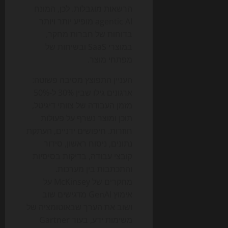
הרשאות מוגבלות. לכן, המונח
agentic AI מופיע יותר ויותר
בדוחות של חברות מחקר,
במוצרי SaaS ובשיחות של
מפתחי מוצר.
העניין התפוצץ מסיבה פשוטה:
ארגונים גילו שבין 30% ל-50%
מזמן העבודה של צוותי דיגיטל,
תוכן ומוצר נשרף על פעולות
חוזרות. חיפושים ידניים, העתקת
נתונים, ניסוח ראשון, סידור
קובצי עבודה, בדיקות בסיסיות
והתכתבות בין מערכות.
מחקרים של McKinsey על
אימוץ GenAI מדגישים שוב
ושוב את הערך שבאוטומציה של
משימות ידע, בעוד Gartner