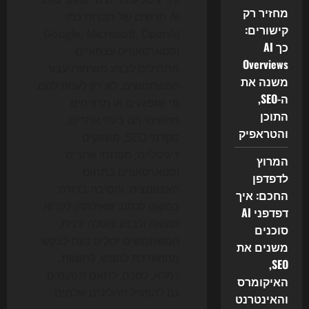
מחזיר רק
AI חדשים של חברות כמו
קישורים:
Google, Microsoft, OpenAI
כך AI
וסטארטאפים עצמאיים
Overviews
מתחילים לבצע משימות עבור
משנה את
המשתמשים, לא רק לענות להם.
ה-SEO,
מי שנפגעים או מרוויחים
התוכן
מהשינוי הם בעלי אתרים,
והטראפיק
מקדמי SEO, משווקים
דיגיטליים, מפתחי אתרים
המרוץ
וסטארטאפים בתחום
לדפדפן
האוטומציה, והסיבה ברורה:
החכם: איך
במקום לכתוב שאילתה, לקרוא
דפדפני AI
תוצאה ולבצע פעולה ידנית,
סוכנים
המשתמשים יכולים כעת לבקש
משנים את
מהמערכת לחפש, להשוות,
SEO,
למלא, לסכם, לתאם ולפעמים
האיקומרס
גם להפעיל תהליכים שלמים.
והאינטרנט