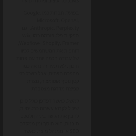
CMS, כלי עיצוב וניתוח תנועה.
בפועל, חברות כמו Google,
Microsoft, OpenAI,
Anthropic, Perplexity, וגם
ספקיות פלטפורמה כמו Wix,
Shopify, Framer ו-Webflow,
דוחפות את המשתמשים לכיוון
של עבודה חכמה יותר עם פחות
חיכוך. לא תמיד זה נראה כמו
מהפכה חזיתית, אבל כשכל כלי
קטן נוסף אוטומציה, נוצרת
קפיצת מדרגה מצטברת.
למשל, כאשר דפדפן כולל סוכן
שיכול לקרוא עשרות כרטיסיות,
להבין את הקשר ביניהן ולסכם
תובנות, הוא חוסך זמן ממקדם
SEO או ממנהל מוצר. כאשר