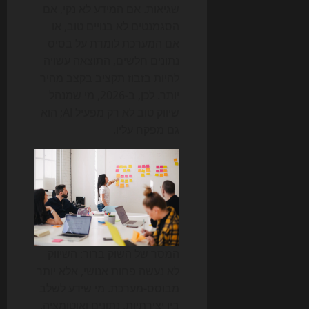
שגיאות. אם המידע לא נקי, אם
הסגמנטים לא בנויים טוב, או
אם המערכת לומדת על בסיס
נתונים חלשים, התוצאה עשויה
להיות בזבוז תקציב בקצב מהיר
יותר. לכן, ב-2026, מי שמנהל
שיווק טוב לא רק מפעיל AI; הוא
גם מפקח עליו.
המסר של השוק ברור: השיווק
לא נעשה פחות אנושי, אלא יותר
מבוסס-מערכת. מי שידע לשלב
בין יצירתיות, נתונים ואוטומציה,