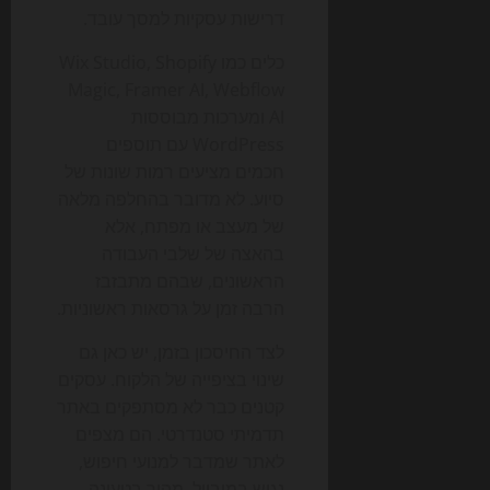
דרישות עסקיות למסך עובד.
כלים כמו Wix Studio, Shopify
Magic, Framer AI, Webflow
AI ומערכות מבוססות
WordPress עם תוספים
חכמים מציעים רמות שונות של
סיוע. לא מדובר בהחלפה מלאה
של מעצב או מפתח, אלא
בהאצה של שלבי העבודה
הראשונים, שבהם מתבזבז
הרבה זמן על גרסאות ראשוניות.
לצד החיסכון בזמן, יש כאן גם
שינוי בציפייה של הלקוח. עסקים
קטנים כבר לא מסתפקים באתר
תדמיתי סטנדרטי. הם מצפים
לאתר שמדבר למנועי חיפוש,
נגיש במובייל, מהיר בטעינה,