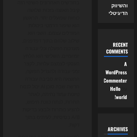
בחודשים האחרונים השינוי הזה
והשיווק
קיבל תאוצה בזכות שלושה
הדיגיטלי
כוחות שפועלים יחד. הראשון
הוא שיפור דרמטי ביכולות
המודלים עצמם. השני הוא
שילוב שלהם בתוך דפדפנים,
RECENT
מערכות הפעלה וכלי עבודה
COMMENTS
יומיומיים. השלישי הוא הלחץ
A
העסקי לצמצם עלויות, לקצר
זמני עבודה ולהגדיל תפוקה.
WordPress
התוצאה היא סביבת עבודה
Commenter
חדשה שבה סוכן AI יכול לנסח
על
Hello
טיוטת עמוד נחיתה, לאתר
world!
תחרות, לנתח כוונת חיפוש,
להציע כותרות ולבצע בדיקות
A/B בסיסיות, לעיתים בתוך
דקות.
ARCHIVES