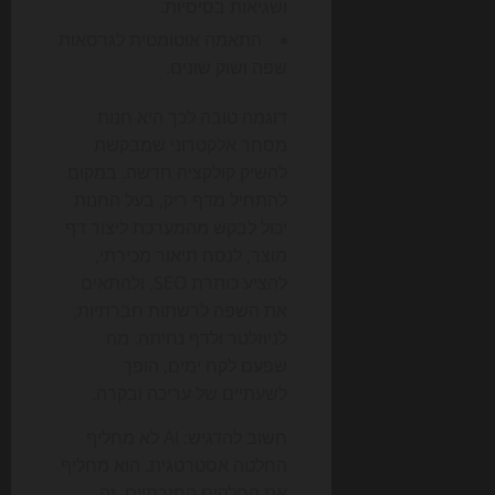
ושגיאות בסיסיות.
התאמה אוטומטית לגרסאות
שפה ושוק שונים.
דוגמה טובה לכך היא חנות
מסחר אלקטרוני שמבקשת
להשיק קולקציה חדשה. במקום
להתחיל מדף ריק, בעל החנות
יכול לבקש מהמערכת ליצור דף
מוצר, לנסח תיאור מכירתי,
להציע כותרת SEO, ולהתאים
את השפה לרשתות חברתיות,
לניוזלטר ולדף נחיתה. מה
שפעם לקח ימים, הופך
לשעתיים של עריכה ובקרה.
חשוב להדגיש: AI לא מחליף
החלטה אסטרטגית. הוא מחליף
את החלקים החזרתיים. זה