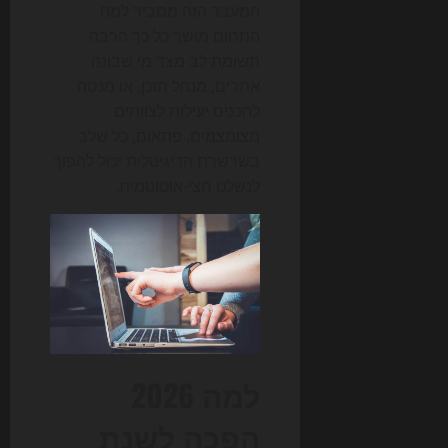
המעבר הזה מסביר למה
התחום מושך כל כך הרבה
תשומת לב מצד מי שבונה
אתרים, מנהל תוכן, או מנסה
להכניס יעילות לצוותים
מצומצמים. פתאום, כל שלב
בשרשרת הדיגיטלית יכול להפוך
לנשלט חצי-אוטונומית.
למה 2026
הפכה לשנת