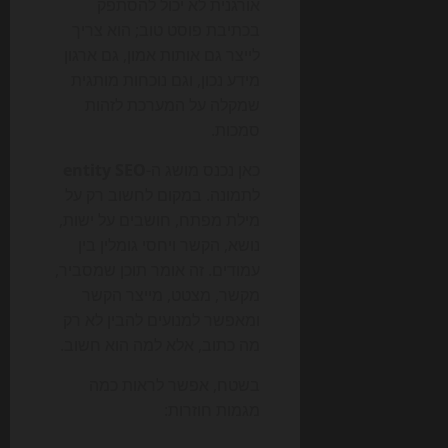
אורגנית לא יכול להסתפק
בכתיבת פוסט טוב; הוא צריך
לייצר גם אותות אמון, גם ארגון
מידע נכון, וגם נוכחות מותגית
שמקלה על המערכת לזהות
סמכות.
כאן נכנס מושג ה-
entity SEO
לתמונה. במקום לחשוב רק על
מילת מפתח, חושבים על ישות,
נושא, הקשר ויחסי גומלין בין
עמודים. זה אומר תוכן שמסביר,
מקשר, מצטט, מייצר הקשר
ומאפשר למנועים להבין לא רק
מה כתוב, אלא למה הוא חשוב.
בשטח, אפשר לראות כמה
מגמות חוזרות: