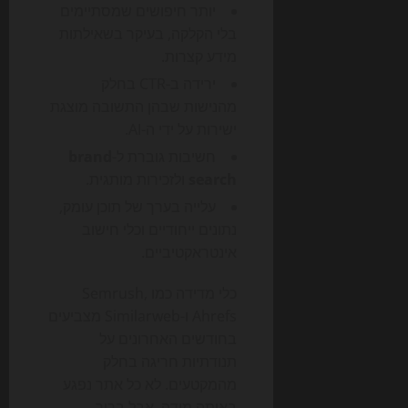
יותר חיפושים שמסתיימים
בלי הקלקה, בעיקר בשאילתות
מידע קצרות.
ירידה ב-CTR בחלק
מהנישות שבהן התשובה מוצגת
ישירות על ידי ה-AI.
חשיבות גוברת ל-
brand
search
ולזכירות מותגית.
עלייה בערך של תוכן עומק,
נתונים ייחודיים וכלי חישוב
אינטראקטיביים.
כלי מדידה כמו Semrush,
Ahrefs ו-Similarweb מצביעים
בחודשים האחרונים על
תנודתיות חריגה בחלק
מהמקטעים. לא כל אתר נפגע
באותה מידה, אבל ברור