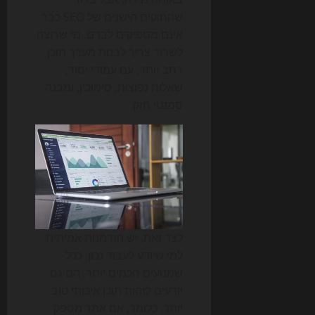
שהחוקים הישנים של SEO כבר
אינם מספיקים לבדם. מי שרוצה
לשרוד צריך לבנות מערך תוכן
רחב יותר, עם עמודי יסוד,
שאלות נפוצות, סימוכין, ומבנה
סמנטי חזק.
לצד זאת, יש הזדמנות אמיתית
למי שיודע לעבוד נכון. ככל
שמנועים חכמים יותר, הם גם
יודעים לזהות תוכן איכותי טוב
יותר. כלומר, אם אתר מספק