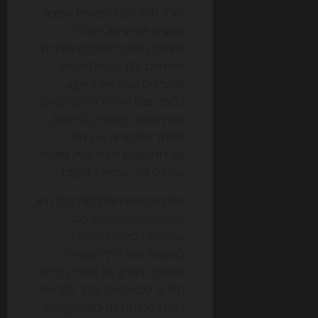
מודל חזק. הם מחפשים
הפצה
,
נתונים קנייניים
, ויכולת
להתברג לתוך תהליכים עסקיים
אמיתיים. לכן, סטארטאפים
שמציעים agent vertical,
כלומר סוכן ייעודי לתחום מסוים
כמו משפט, פיננסים, בריאות,
מסחר אלקטרוני או ניהול
מכירות, זוכים ליותר עניין מאשר
עוד כלי גנרי שמייצר טקסט.
אחת הבעיות המרכזיות כיום היא
commoditization. ככל
שיכולות בסיסיות הופכות
לנגישות יותר דרך ספקיות
גדולות, היתרון של מוצרי ביניים
נחלש. סטארטאפ צריך להראות
למה הוא נחוץ גם כש-Google,