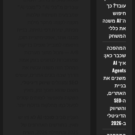
עובד? כך
עוברים מ״כלי AI״ ל״סוכני AI״
חיפוש
שמבצעים משימות שלמות
ה־AI משנה
מקצה לקצה: מחקר מילות
את כללי
מפתח, יצירת דפי נחיתה, בניית
המשחק
מבנה אתר, אופטימיזציית תוכן,
התאמה למובייל ואפילו בדיקות
המהפכה
A/B — והכול מתוך מערכות
שכבר כאן:
שמחוברות לנתונים בזמן אמת.
איך AI
המהלך הזה משנה עכשיו את
Agents
הדרך שבה בונים אתרים, עושים
משנים את
SEO
ומנהלים
שיווק דיגיטלי
,
בניית
משום שהוא חוסך זמן, מאיץ
האתרים,
השקות ומאפשר לצוותים קטנים
ה-SEO
לפעול כמו מחלקות גדולות יותר.
והשיווק
הדיגיטלי
העניין סביב
סוכני AI
לא צץ יש
ב-2026
מאין. בחודשים האחרונים של
2025 ובתחילת 2026, השיח