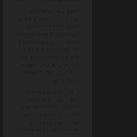
הסיכון השני הוא
אמינות
.
מודלים גנרטיביים עדיין עלולים
לטעות, להמציא פרטים, או
להציע המלצות שאינן מתאימות
להקשר העסקי. לכן, בכל תהליך
שבו סוכן AI כותב תוכן, בונה
עמודים או מנסח מסרים, חייב
להיות שלב של בדיקה אנושית:
עובדות, טון, רגולציה, משפטים
רגישים ודיוק.
בנוסף, כאשר סוכנים מתחברים
לנתונים פנימיים — CRM,
אנליטיקס, מערכת דיוור, קבצי
לקוח או מסדי מוצרים — עולה
שאלת
הפרטיות
. ארגונים
חייבים להבין איפה המידע עובר,