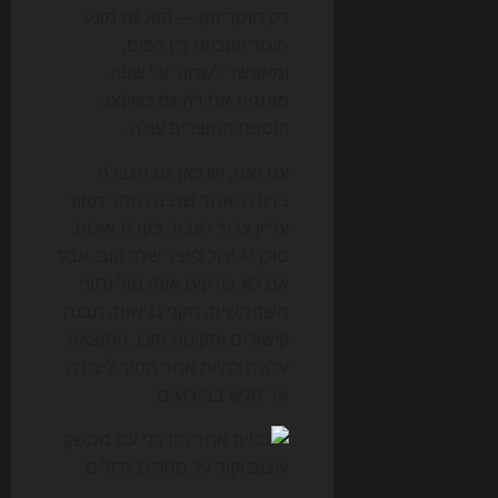
רק חוסך זמן — הוא גם מונע
חוסר עקביות בין דפים,
ומאפשר לשמור על שפה
מותגית אחידה גם כשקצב
הוספת המוצרים עולה.
עם זאת, יש כאן גם מגבלה
ברורה: אתר שנבנה מהר מאוד
עדיין צריך לעבור בקרת איכות.
סוכן AI יכול לייצר שלד טוב, אבל
אם לא בודקים אותו מול נתוני
משתמשים, תקני נגישות, מבנה
קישורים ותקינות תוכן, התוצאה
עלולה להיות אתר מהיר ליצירה
אך חלש בביצועים.