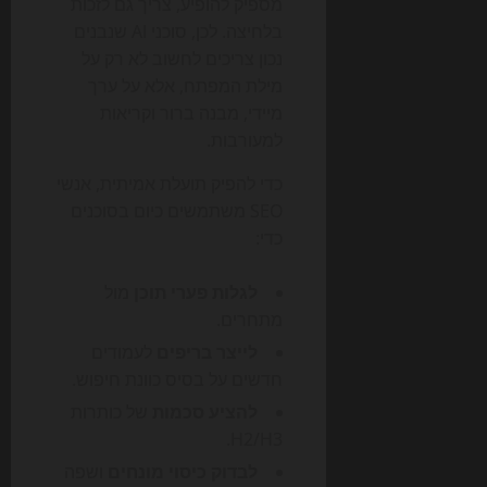
מספיק להופיע, צריך גם לזכות
בלחיצה. לכן, סוכני AI שנבנים
נכון צריכים לחשוב לא רק על
מילת המפתח, אלא על ערך
מיידי, מבנה ברור וקריאות
למעורבות.
כדי להפיק תועלת אמיתית, אנשי
SEO משתמשים כיום בסוכנים
כדי:
לגלות פערי תוכן
מול
מתחרים.
לייצר בריפים
לעמודים
חדשים על בסיס כוונת חיפוש.
להציע סכמות
של כותרות
H2/H3.
לבדוק כיסוי מונחים
ושפה