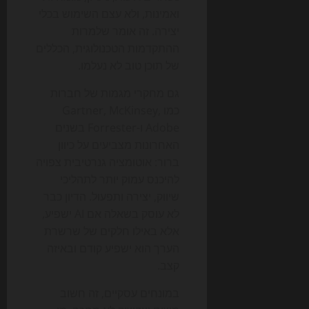
ואמינות, ולא עצם השימוש בכלי
יצירה. זה אומר שלמרות
ההתקדמות הטכנולוגית, הכללים
של תוכן טוב לא נעלמו.
גם מחקרי מגמות של חברות
כמו Gartner, McKinsey,
Adobe ו-Forrester בשנים
האחרונות מצביעים על כיוון
ברור: אוטומציה גנרטיבית צפויה
להיכנס עמוק יותר לתהליכי
שיווק, יצירה ותפעול. הדיון כבר
לא עוסק בשאלה אם AI ישפיע,
אלא באילו חלקים של שרשרת
הערך הוא ישפיע קודם ובאיזה
קצב.
במונחים עסקיים, זה חשוב