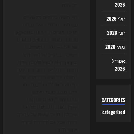
2026
רק עולה.
לפי השיח בכנסים מקצועיים
יולי 2026
ובמסמכי טרנדים של חברות
יוני 2026
מחקר מובילות, המונח
agentic
AI
הפך לאחד הביטויים החמים
מאי 2026
של 2025-2026. המשמעות
פשוטה: במקום שהמשתמש
אפריל
יבקש מה-AI לבצע פעולה אחת,
2026
הסוכן מקבל יעד רחב יותר, כמו
״העלה את שיעור ההמרה של
דף השירותים״ או ״בנה עמוד
חדש סביב כוונת חיפוש
CATEGORIES
מתפתחת״, ואז מתכנן את
הדרך לשם. זו קפיצת מדרגה
Uncategorized
שיכולה לחסוך שעות של עבודה
ידנית, אבל גם מחייבת פיקוח
אנושי הדוק.