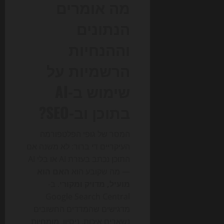
מה אומרים
הנתונים
וההנחיות
הרשמיות על
שימוש ב-AI
בתוכן וב-SEO?
המסר של גופי הפלטפורמה
העיקריים די ברור: לא משנה אם
התוכן נכתב בעזרת AI או בלי AI
— מה שקובע הוא
האם הוא
מועיל, מדויק ומקורי
. ב-
Google Search Central
מדגישים שהמדדים החשובים
נשארים איכות, ניסיון, מומחיות