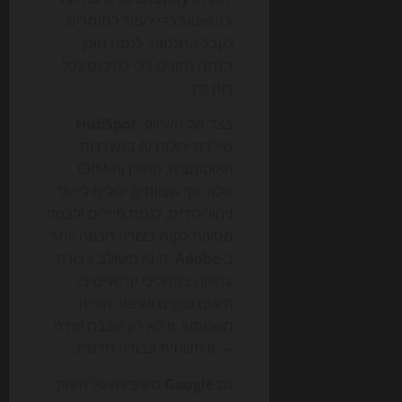
Sidekick כדי לעזור לסוחרים
לקבל החלטות, לנסח תוכן
ולנתח נתונים בלי להיכנס לכל
דוח ידני.
בצד של השיווק,
HubSpot
שילבה יכולות AI במערכות
האוטומציה, התוכן וה-CRM
שלה, כך שצוותים יכולים לייעל
ניהול לידים, לנסח מיילים ולבנות
מסעות לקוח בצורה חכמה יותר.
ב-
Adobe
, ה-AI משולב בצורה
עמוקה בתהליכי קריאייטיב,
תיאום נכסים ושיפור חוויית
משתמש. זו לא רק שכבת עזרה
— זו תשתית עבודה חדשה.
גם
Google
משפיעה על השוק