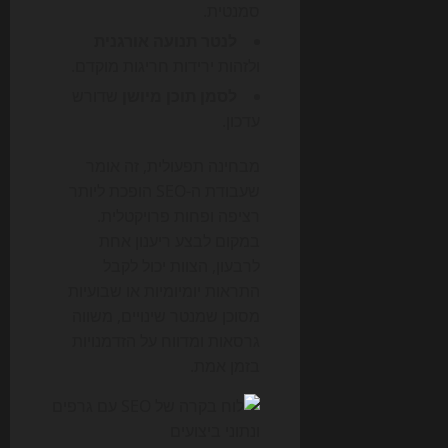
סמנטית.
לנטר תנועה אורגנית
ולזהות ירידות חריגות מוקדם.
לסמן תוכן מיושן
שדורש
עדכון.
מבחינה תפעולית, זה אומר
שעבודת ה-SEO הופכת ליותר
רציפה ופחות פרויקטלית.
במקום לבצע ריענון אחת
לרבעון, הצוות יכול לקבל
התראות יומיומיות או שבועיות
מסוכן שמנטר שינויים, משווה
גרסאות ומדווח על הזדמנויות
בזמן אמת.