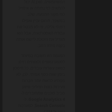
המשתמשים, סוכן AI יכול
להתאים דף נחיתה או אימייל
לפי מקור התנועה, שלב
במשפך, תחום עניין ואפילו
דפוסי גלילה. זה לא מבטל את
עבודת האסטרטגיה, אבל הוא
מגדיל את היכולת ליישם אותה
בקנה מידה רחב.
המגמה הזו חשובה במיוחד
לסטארטאפים ולצוותים רזים.
כשאין עשרות עובדים, כל חיסכון
בזמן שווה כסף אמיתי. לכן, לא
מפתיע לראות יותר חברות
צעירות בונות תהליכי שיווק
סביב סוכנים שמחוברים ל-
Google Analytics 4
, ל-
Search Console
, למערכות
דיוור ול-CRM.