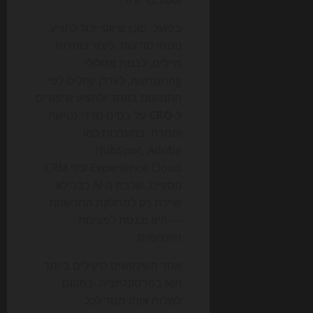
אוטומטי יותר.
בפועל, סוכן שיווקי יכול להציע
נוסחי מודעות, ליצור כותרות
מיילים, לבנות מסלולי
nurturing, לעדכן קהלים לפי
התנהגות באתר ולהציע שיפורים
ל-
CRO
על בסיס מדדי נטישה
והמרה. במערכות כמו
HubSpot, Adobe
Experience Cloud וכלי CRM
נוספים, שכבת ה-AI כבר לא
שייכת רק למחלקת החדשנות
— היא נכנסת לפעילות
היומיומית.
אחד השימושים היעילים ביותר
הוא בפרסונליזציה. במקום
לשלוח אותו מסר לכל