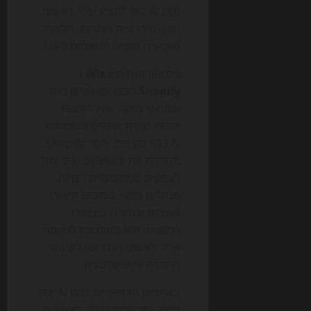
סוכן AI יכול להציע שלד ראשוני,
תוכן, היררכיית כותרות, חלוקת
מקטעים ואפילו התאמות ל-UX.
פלטפורמות כמו
Wix
ו-
Shopify
הפכו את הכיוון הזה
למוחשי מאוד. Wix דוחפת
יכולות יצירת אתרים מבוססות
AI כבר זמן מה, בעוד Shopify
מחדדת את Sidekick ככלי עוזר
לעסקים שמתפעלים חנויות,
מנהלים מלאי, כותבים תיאורי
מוצרים ובוחנים ביצועים.
התוצאה היא פחות זמן להקמת
אתר ראשוני ויותר זמן לשיפור
ההמרה והאסטרטגיה.
באתרים תדמיתיים, סוכן AI יכול
לייצר במהירות גרסה ראשונית