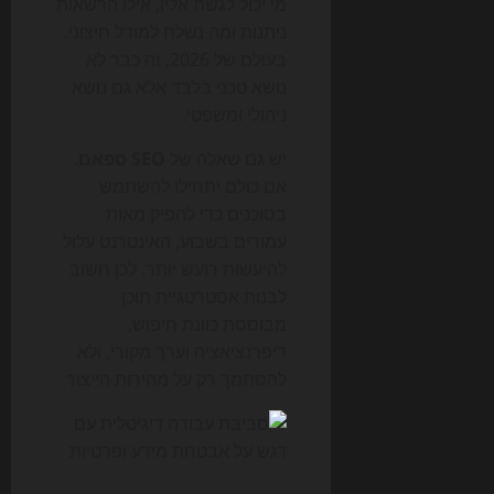
מי יכול לגשת אליו, אילו הרשאות
ניתנות ומה נשלח למודל חיצוני.
בעולם של 2026, זה כבר לא
נושא טכני בלבד אלא גם נושא
ניהולי ומשפטי.
יש גם שאלה של
SEO ספאם
.
אם כולם יתחילו להשתמש
בסוכנים כדי להפיק מאות
עמודים בשבוע, האינטרנט עלול
להיעשות רועש יותר. לכן חשוב
לבנות אסטרטגיית תוכן
מבוססת כוונת חיפוש,
דיפרנציאציה וערך מקורי, ולא
להסתמך רק על מהירות הייצור.