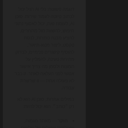
דוגמה פשוטה: כלי AI רגיל יכול
לכתוב טיוטה לעמוד שירות. סוכן
AI, לעומת זאת, יכול לאסוף נתוני
חיפוש, להשוות מול מתחרים,
להציע מבנה כותרות, לנסח
טקסט, ליצור מטא-תיאור,
להוסיף קישורים פנימיים, לבדוק
מהירות טעינה, להמליץ על
תמונות ולסמן מה צריך אישור
אנושי לפני העלאה לאתר. זו כבר
לא פעולה אחת — זו שרשרת
עבודה.
במילים אחרות, סוכן AI הוא לא
רק ״כותב״. הוא יכול להיות:
חוקר
— מאתר מגמות,
שאילתות ושאלות של גולשים.