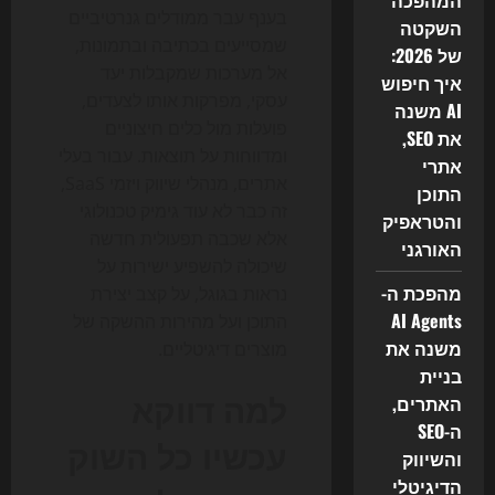
המהפכה
בענף עבר ממודלים גנרטיביים
השקטה
שמסייעים בכתיבה ובתמונות,
של 2026:
אל מערכות שמקבלות יעד
איך חיפוש
עסקי, מפרקות אותו לצעדים,
AI משנה
פועלות מול כלים חיצוניים
את SEO,
ומדווחות על תוצאות. עבור בעלי
אתרי
אתרים, מנהלי שיווק ויזמי SaaS,
התוכן
זה כבר לא עוד גימיק טכנולוגי
והטראפיק
אלא שכבה תפעולית חדשה
האורגני
שיכולה להשפיע ישירות על
מהפכת ה-
נראות בגוגל, על קצב יצירת
AI Agents
התוכן ועל מהירות ההשקה של
משנה את
מוצרים דיגיטליים.
בניית
למה דווקא
האתרים,
ה-SEO
עכשיו כל השוק
והשיווק
הדיגיטלי