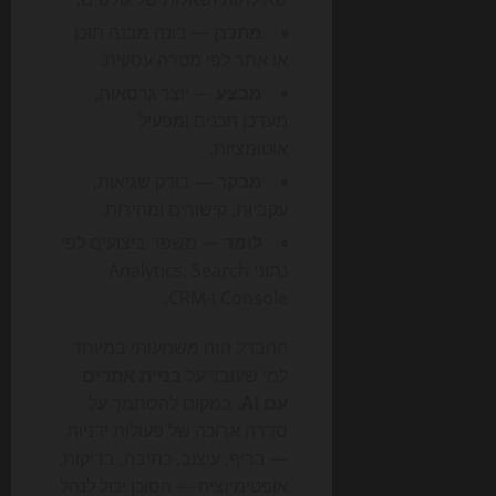
מתכנן
— בונה מבנה תוכן
או אתר לפי מטרה עסקית.
מבצע
— יוצר גרסאות,
מעדכן תכנים ומפעיל
אוטומציות.
מבקר
— בודק שגיאות,
עקביות, קישורים ומהירות.
לומד
— משפר ביצועים לפי
נתוני Analytics, Search
Console ו-CRM.
ההבדל הזה משמעותי במיוחד
למי שעובד על
בניית אתרים
עם AI
. במקום להסתמך על
סדרה ארוכה של פעולות ידניות
— בריף, עיצוב, כתיבה, בדיקות,
אופטימיזציה — הסוכן יכול לנהל