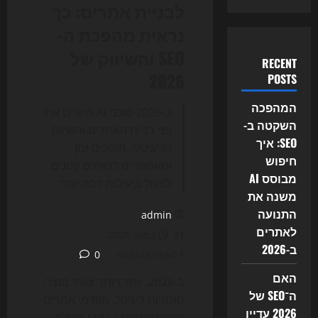
לבניית אתרים: כך
נראית מהפכת ה-
SEO והשיווק של
RECENT
2026
POSTS
המהפכה
ב-2026 סוכני AI משנים את
השקטה ב-
פני בניית האתרים והשיווק
SEO: איך
הדיגיטלי, חוסכים זמן
חיפוש
ומאפשרים לצוותים קטנים
מבוסס AI
לפעול ביעילות רבה יותר.
משנה את
התנועה
admin
לאתרים
31 במאי 2026
ב-2026
0
1 minute read
האם
ב-2026, יותר ויותר צוותי מוצר,
ה־SEO של
סוכנויות דיגיטל, מקדמי אתרים
2026 עדיין
וסטארטאפים ברחבי העולם