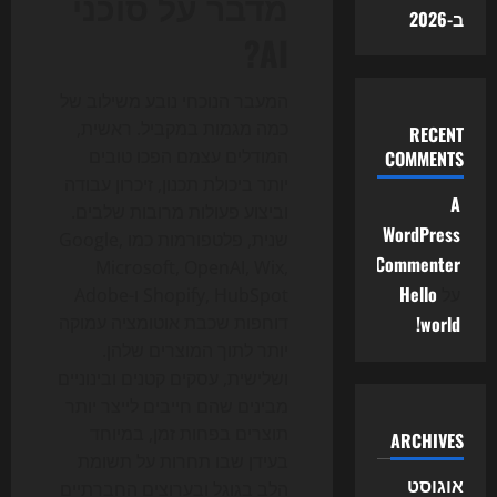
מדבר על סוכני
ב-2026
AI?
המעבר הנוכחי נובע משילוב של
כמה מגמות במקביל. ראשית,
RECENT
המודלים עצמם הפכו טובים
COMMENTS
יותר ביכולת תכנון, זיכרון עבודה
A
וביצוע פעולות מרובות שלבים.
WordPress
שנית, פלטפורמות כמו Google,
Commenter
Microsoft, OpenAI, Wix,
על
Hello
Shopify, HubSpot ו-Adobe
world!
דוחפות שכבת אוטומציה עמוקה
יותר לתוך המוצרים שלהן.
ושלישית, עסקים קטנים ובינוניים
מבינים שהם חייבים לייצר יותר
תוצרים בפחות זמן, במיוחד
ARCHIVES
בעידן שבו תחרות על תשומת
אוגוסט
הלב בגוגל ובערוצים החברתיים