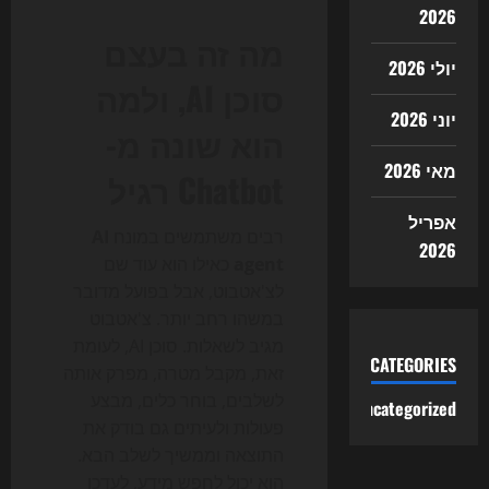
2026
מה זה בעצם
יולי 2026
סוכן AI, ולמה
יוני 2026
הוא שונה מ-
מאי 2026
Chatbot רגיל
אפריל
רבים משתמשים במונח
AI
2026
agent
כאילו הוא עוד שם
לצ'אטבוט, אבל בפועל מדובר
במשהו רחב יותר. צ'אטבוט
מגיב לשאלות. סוכן AI, לעומת
CATEGORIES
זאת, מקבל מטרה, מפרק אותה
לשלבים, בוחר כלים, מבצע
Uncategorized
פעולות ולעיתים גם בודק את
התוצאה וממשיך לשלב הבא.
הוא יכול לחפש מידע, לעדכן