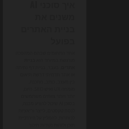
איך סוכני AI
משנים את
בניית האתרים
בפועל
אחד התחומים שבהם המהפכה
מורגשת במיוחד הוא
בניית
אתרים
. בעבר, בניית דף נחיתה
או אתר תדמיתי דרשה תיאום
בין מעצב, כותב, מתכנת,
מומחה UX ואיש SEO. היום,
יותר ויותר צוותים משתמשים
בסוכן AI שיכול להציע מבנה,
לנסח טקסטים, לייצר וריאציות
לכותרות, להמליץ על היררכיית
תוכן ולזהות נקודות חיכוך