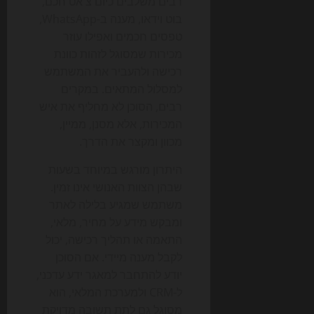
רבים משלבים כיום צ'אט חכם,
בוט וידאו, מענה ב-WhatsApp,
טפסים חכמים ואפילו עוזר
מכירות שמסוגל לזהות כוונת
רכישה ולהעביר את המשתמש
למסלול המתאים. במקרים
רבים, הסוכן לא מחליף את איש
המכירות, אלא מסנן, ממיין,
מכוון ומקצר את הדרך.
היתרון מורגש במיוחד בשעות
שבהן הצוות האנושי אינו זמין.
משתמש שמגיע בלילה לאתר
ומבקש מידע על מחיר, מלאי,
התאמה או תהליך רכישה, יכול
לקבל מענה מיידי. אם הסוכן
יודע להתחבר למאגר ידע עדכני,
ל-CRM ולמערכת המלאי, הוא
מסוגל גם לתת תשובה מדויקת