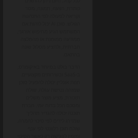
לכל קהל, היום ניתן להתאים
כותרת, הצעה, תמונה, מסר
וקריאה לפעולה לפי התנהגות
הגולש. סוכן AI יכול לזהות אם
המשתמש הגיע מחיפוש אורגני,
ממודעה ממומנת או מהמלצה
חברתית, ולהציע מסלול שונה
בהתאם.
הדבר בולט במיוחד באיקומרס,
ב-SaaS ובשירותים מקצועיים.
חנות אונליין יכולה להפעיל סוכן
שמזהה נטישת עגלה, שולח
תזכורת, מציע מוצר משלים
ומסכם הכל בדוח יומי. חברת
תוכנה יכולה להגדיר תהליך
שמדרג לידים לפי סיכוי להמרה,
שולח תוכן רלוונטי לפי ענף
ומזמין לפגישה רק כאשר הסיכוי