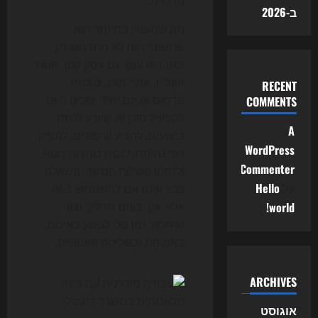
מרכזית.
ב-2026
מה שמעניין במיוחד הוא
שהשינוי הזה לא מתרחש רק
בחברות ענק. גם עסק קטן, חנות
אונליין, אתר תוכן, סוכנות
RECENT
פרסום או יזם יחיד יכולים היום
COMMENTS
להפעיל סוכן AI שיודע לנתח
A
ביצועים, להציע שיפורים, להפיק
WordPress
דפי נחיתה, לנסח כותרות מטא
Commenter
ולתזמן פעולות המשך. השאלה
על
Hello
כבר אינה אם להשתמש ב-AI,
world!
אלא איך בונים תהליך נכון
שיחסוך זמן בלי לפגוע באיכות,
באמינות ובשליטה האנושית.
ARCHIVES
אוגוסט