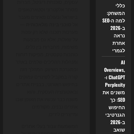
עסקים, סוכנויות דיגיטל, חברות
כללי
מסחר אלקטרוני וסטארטאפים
המשחק:
בישראל ובעולם מאיצים מעבר
למה ה-SEO
אל
סוכני בינה מלאכותית
—
ב-2026
מערכות תוכנה שלא רק עונות
נראה
על שאלות, אלא גם מבצעות
אחרת
משימות, מחברות בין כלים,
לגמרי
כותבות טקסטים, מפיקות דוחות
AI
ומנהלות תהליכים שלמים באתר
Overviews,
ובמערכת השיווק. המהלך הזה
ChatGPT ו-
קורה במקביל לשינויים עמוקים
Perplexity
בחיפוש האורגני, בבניית אתרים
משנים את
ובאוטומציה העסקית, והוא
SEO: כך
משנה כבר עכשיו את האופן שבו
החיפוש
אתרים נבנים, מקודמים
הגנרטיבי
ומייצרים לידים.
ב-2026
המשמעות עבור בעלי אתרים
שואב
ברורה: מי שמסתמך עדיין על