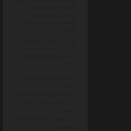
יותר, נוטים להצליח יותר. כך גם
במאמרי מדריך, השוואות
מוצרים, דפי שירות ועמודי
שאלות נפוצות. המבנה מנצח
את הנפח.
אם בעבר הדיון ב-SEO עסק
בעיקר בטריקים טכניים, כיום
הדגש הוא על בניית נכס תוכן
שמכיל:
כותרות משנה
ברורות
ומדויקות.
פסקאות קצרות שקל לסרוק.
מקורות אמינים או הפניות
למחקרים.
המחשות, טבלאות, רשימות
ודוגמאות.