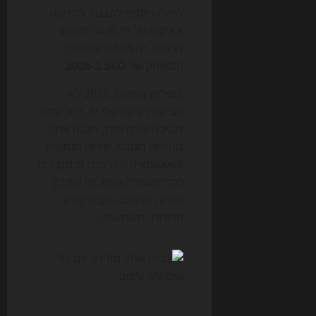
להיות ניתנים להבנה, לסריקה
ולציטוט על ידי מנועי חיפוש
חכמים. זה משנה את כללי
המשחק של
SEO ב-2026
.
במילים אחרות, 2026 לא
הביאה רק עוד כלי AI. היא יצרה
סביבה שבה תוכן, מבנה אתר,
מהירות תגובה, איכות הנתונים
והאוטומציה הפנימית מתחברים
לכדי מערכת אחת. מי שמבין
את זה מוקדם, מקבל יתרון
תחרותי משמעותי.