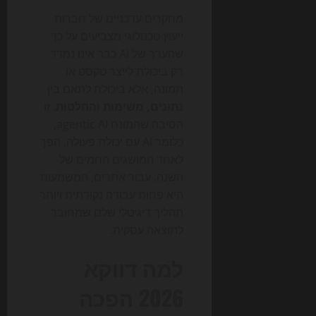
מחקרים עדכניים של חברות
ייעוץ טכנולוגי מצביעים על כך
שהערך של AI כבר אינו נמדד
רק ביכולת לייצר טקסט או
תמונה, אלא ביכולת לתאם בין
נתונים, משימות והחלטות
. זו
הסיבה שהמונח agentic AI,
כלומר AI עם יכולת פעולה, הפך
לאחד המושגים החמים של
השנה. עבור אתרים, המשמעות
היא פחות עבודה נקודתית ויותר
תהליך דיגיטלי שלם שמחובר
לתוצאה עסקית.
למה דווקא
2026 הפכה