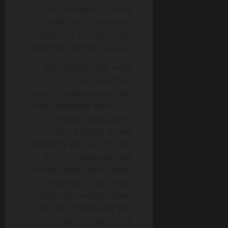
Search Central של גוגל,
הדגש נשאר על תוכן מועיל,
מקורי, אמין ובעל ערך לקורא.
ב-2026, המסר הזה רק מתחזק.
מומחי SEO מדווחים בשנה
האחרונה על מעבר מ-
Keyword SEO קלאסי ל-Entity
SEO, כלומר אופטימיזציה סביב
ישויות, נושאים, הקשרים
וקשרים פנימיים בין עמודים.
במקביל, חשיבותם של
נתונים
מובנים
, סכמות, היררכיית
כותרות, סימני סמכות והצלבת
מקורות עולה. תוכן שמנוסח
כאוסף משפטים כללי נחלש,
בעוד תוכן שמסביר נושא בצורה
ברורה, מסודרת ומגובה