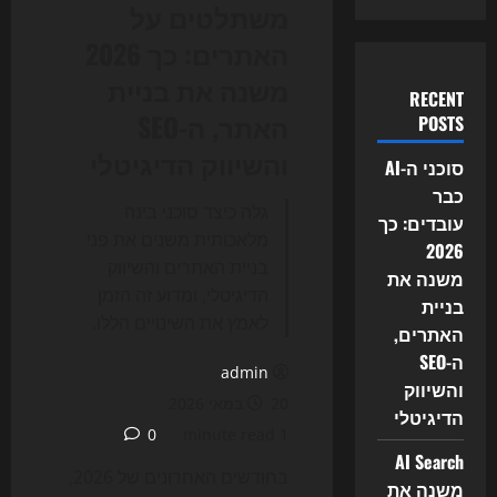
משתלטים על
האתרים: כך 2026
משנה את בניית
RECENT
האתר, ה-SEO
POSTS
והשיווק הדיגיטלי
סוכני ה-AI
כבר
גלה כיצד סוכני בינה
עובדים: כך
מלאכותית משנים את פני
2026
בניית האתרים והשיווק
משנה את
הדיגיטלי, ומדוע זה הזמן
בניית
לאמץ את השינויים הללו.
האתרים,
ה-SEO
admin
והשיווק
20 במאי 2026
הדיגיטלי
0
1 minute read
AI Search
בחודשים האחרונים של 2026,
משנה את