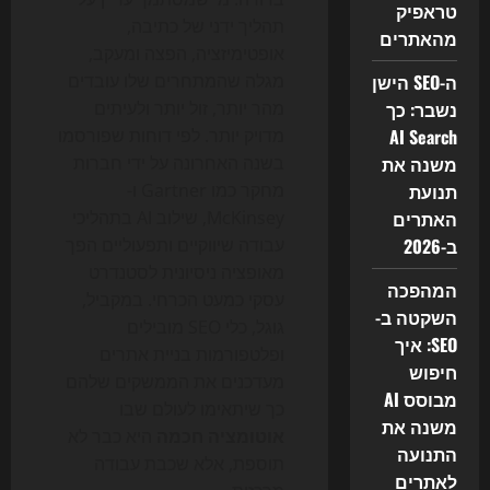
טראפיק
תהליך ידני של כתיבה,
מהאתרים
אופטימיזציה, הפצה ומעקב,
ה-SEO הישן
מגלה שהמתחרים שלו עובדים
נשבר: כך
מהר יותר, זול יותר ולעיתים
AI Search
מדויק יותר. לפי דוחות שפורסמו
משנה את
בשנה האחרונה על ידי חברות
תנועת
מחקר כמו Gartner ו-
האתרים
McKinsey, שילוב AI בתהליכי
ב-2026
עבודה שיווקיים ותפעוליים הפך
מאופציה ניסיונית לסטנדרט
המהפכה
עסקי כמעט הכרחי. במקביל,
השקטה ב-
גוגל, כלי SEO מובילים
SEO: איך
ופלטפורמות בניית אתרים
חיפוש
מעדכנים את הממשקים שלהם
מבוסס AI
כך שיתאימו לעולם שבו
משנה את
אוטומציה חכמה
היא כבר לא
התנועה
תוספת, אלא שכבת עבודה
לאתרים