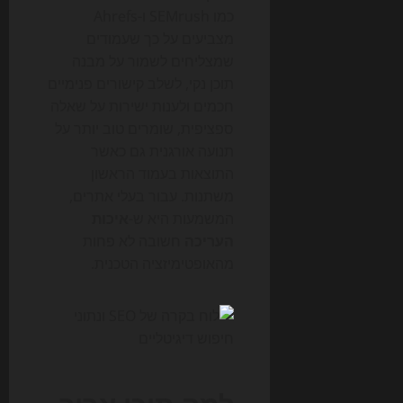
כמו SEMrush ו-Ahrefs
מצביעים על כך שעמודים
שמצליחים לשמור על מבנה
תוכן נקי, לשלב קישורים פנימיים
חכמים ולענות ישירות על שאלה
ספציפית, שומרים טוב יותר על
תנועה אורגנית גם כאשר
התוצאות בעמוד הראשון
משתנות. עבור בעלי אתרים,
המשמעות היא ש-
איכות
העריכה
חשובה לא פחות
מהאופטימיזציה הטכנית.
למה תוכן ארוך