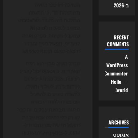
ב-2026
השאלה הזו כבר נראית
מצומצמת מדי, כי המגמה
הבולטת היא מעבר מ
צ'אטבוט
שמגיב לשאלות ל
סוכן AI
שמקבל משימה, מפרק אותה
RECENT
לצעדים, מפעיל כלים ומחזיר
COMMENTS
תוצאה כמעט מוכנה לשימוש.
A
הבדל חשוב נוסף הוא רמת
WordPress
האחריות. צ'אטבוט יכול להציע
Commenter
רעיונות, אבל סוכן AI יכול גם
על
Hello
לפתוח קובץ, לשלוף נתונים,
world!
להשוות ביצועים, להפעיל
אוטומציה ולהתריע כשיש
חריגה. מבחינת עסקים, זה כבר
לא רק כלי כתיבה אלא שכבת
ARCHIVES
תפעול חדשה שמתחברת ל-
CRM, ל-analytics, למערכות
אוגוסט