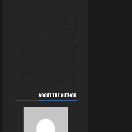
צ'אטבוט
עונה.
סוכן AI
מבצע רצף פעולות.
אוטומציה רגילה
פועלת
לפי חוקים קבועים.
סוכן חכם
מתאים את עצמו
לנתונים, ליעדים ולשינויים בזמן
אמת.
לכן, כשמדברים על 2026 לא
מדברים רק על
ABOUT THE AUTHOR