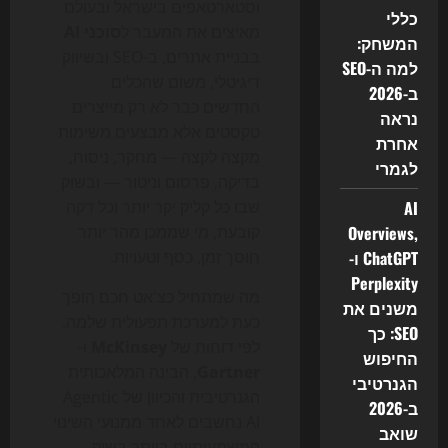
וסטארטאפים בישראל ובעולם
כללי
מאיצים את המעבר ל
סוכני AI
המשחק:
בבניית אתרים, ב-SEO ובשיווק
למה ה-SEO
דיגיטלי, משום שהכלים
ב-2026
החדשים כבר לא רק מייצרים
נראה
טקסטים אלא מבצעים משימות
אחרת
מקצה לקצה — מחקר, ניסוח,
לגמרי
בדיקה, פרסום וניטור — ובשוק
AI
שבו כל קליק יקר יותר וכל דקה
Overviews,
קובעת, מי שממכן מהר יותר
ChatGPT ו-
חוסך זמן, כסף וטעויות.
Perplexity
מה שמתחיל כצ'אט חכם הופך
משנים את
כעת למערכת תפעולית שלמה.
SEO: כך
לפי דוחות של
McKinsey
ו-
החיפוש
Gartner
, הבינה המלאכותית
הגנרטיבי
הגנרטיבית והכיוון של Agentic
ב-2026
AI נחשבים לאחד ממנועי השינוי
שואב
המשמעותיים ביותר בשוק