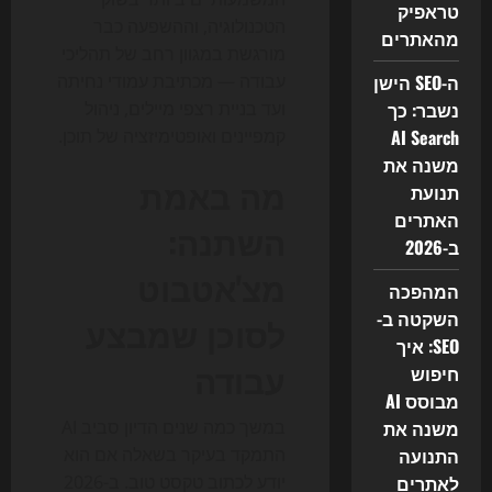
טראפיק
הטכנולוגיה, וההשפעה כבר
מהאתרים
מורגשת במגוון רחב של תהליכי
ה-SEO הישן
עבודה — מכתיבת עמודי נחיתה
נשבר: כך
ועד בניית רצפי מיילים, ניהול
AI Search
קמפיינים ואופטימיזציה של תוכן.
משנה את
מה באמת
תנועת
האתרים
השתנה:
ב-2026
מצ'אטבוט
המהפכה
השקטה ב-
לסוכן שמבצע
SEO: איך
עבודה
חיפוש
מבוסס AI
משנה את
במשך כמה שנים הדיון סביב AI
התנועה
התמקד בעיקר בשאלה אם הוא
לאתרים
יודע לכתוב טקסט טוב. ב-2026