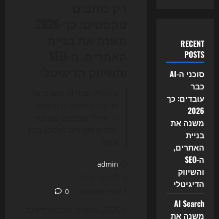
רק כותבים
טקסטים: כך 2026
משנה את בניית
RECENT
האתרים, ה-SEO
POSTS
והשיווק הדיגיטלי
סוכני ה-AI
כבר
ב-2026 סוכני AI משנים את
עובדים: כך
פני בניית האתרים והשיווק
2026
הדיגיטלי, ומציעים פתרונות
משנה את
חכמים ומקיפים לחסכון בזמן
בניית
וכסף.
האתרים,
ה-SEO
admin
והשיווק
5 ביולי 2026
הדיגיטלי
0
1 minute read
AI Search
ב-2026, עסקים, סוכנויות דיגיטל
משנה את