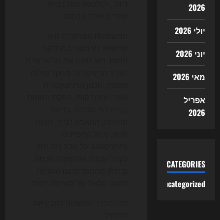
דיוור, לפלטפורמות בניית
2026
אתרים ולכלי פרסום.
יולי 2026
המשמעות הפרקטית היא
שהשינוי לא נעצר במחלקת
יוני 2026
התוכן. הוא חוצה את כל שרשרת
הערך הדיגיטלית: מחקר מילות
מאי 2026
מפתח, תכנון ארכיטקטורת
אתר, יצירת קופי, הפקת תמונות,
אפריל
בניית דפי מכירה, בדיקת
2026
מהירות, התאמה לנייד, תגיות
מטא, ניהול קמפיינים
ורימרקטינג. כל שלב כזה יכול
לקבל שכבת אוטומציה חכמה,
CATEGORIES
ובחלק מהמקרים גם החלפה
Uncategorized
כמעט מלאה של משימה ידנית.
הנה הדרך הפשוטה להבין את
ההבדל: