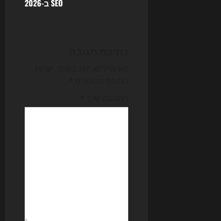
SEO ב-2026
v
i
כתיבת תגובה
g
האימייל לא יוצג באתר.
שדות
a
החובה מסומנים
*
t
התגובה שלך
*
i
o
n