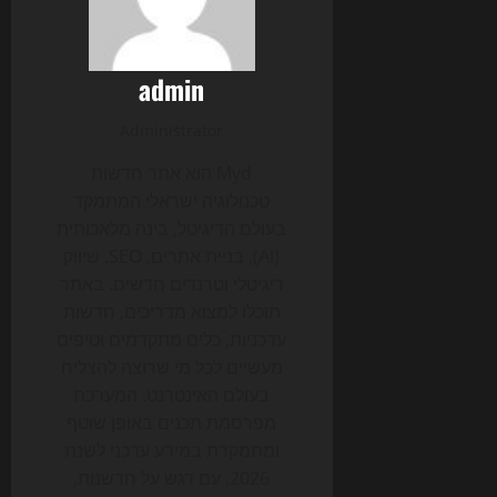
admin
Administrator
Myd הוא אתר חדשות
טכנולוגיה ישראלי המתמקד
בעולם הדיגיטל, בינה מלאכותית
(AI), בניית אתרים, SEO, שיווק
דיגיטלי וטרנדים חדשים. באתר
תוכלו למצוא מדריכים, חדשות
עדכניות, כלים מתקדמים וטיפים
מעשיים לכל מי שרוצה להצליח
בעולם האינטרנט. המערכת
מפרסמת תכנים באופן שוטף
ומתמקדת במידע עדכני לשנת
2026, עם דגש על חדשנות,