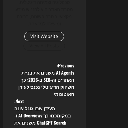
טכנולוגיה וצמיחה דיגיטלית.
מטרת האתר היא להנגיש מידע
מקצועי בצורה פשוטה, ברורה
ומועילה לכל אחד.
Visit Website
View All Posts
P
Previous:
AI Agents משנים את בניית
o
האתרים וה-SEO ב-2026: כך
השיווק הדיגיטלי נכנס לעידן
s
האוטונומי
t
Next:
העידן שבו גוגל עונה
n
במקומכם: כך AI Overviews ו-
ChatGPT Search משנים את
a