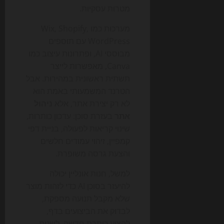
מטרות עסקיות.
מערכות כמו Wix, Shopify,
WordPress עם תוספים
מבוססי AI, ופתרונות עיצוב כמו
Canva, מאפשרות לייצר
תשתית ראשונית במהירות. אבל
הטרנד המשמעותי באמת הוא
לא רק יצירת אתר, אלא
ניהול
אתר
בעזרת סוכן: עדכון כותרות,
שינוי קריאות לפעולה, בניית דפי
קמפיין, זיהוי עמודים חלשים
והצעת גרסה משופרת.
למשל, חנות אונליין יכולה
להיעזר בסוכן AI כדי לזהות מוצר
שלא מקבל תנועה מספקת,
לבדוק את הביצועים בדף,
להציע כותרת חדשה, לשנות