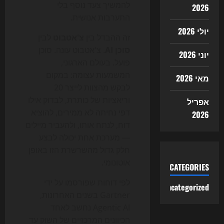
להמשיך צעד נוסף בלי
2026
התערבות אנושית.
יולי 2026
זה ההבדל בין
צ'אטבוט
לבין
סוכן AI
. צ'אטבוט עונה. סוכן
יוני 2026
פועל. בעולם הארגוני,
המשמעות עצומה: במקום
מאי 2026
לבקש מהצוות לייצר 20
וריאציות של כותרת, לבדוק אילו
אפריל
דפי נחיתה לא ממירים, להוציא
2026
דוח, לנתח אותו, ולהעביר מיילים
— מערכת אחת יכולה לבצע
חלק גדול מהשרשרת הזו באופן
אוטונומי.
CATEGORIES
לפי דוחות שפורסמו על ידי
Uncategorized
Gartner בשנים האחרונות,
Agentic AI נחשב לאחד
הכיוונים המרכזיים של השוק עד