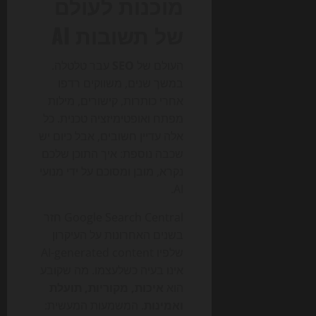
מוכנות לעולם
של תשובות AI
העולם של
SEO
עבר טלטלה.
במשך שנים, משווקים רדפו
אחרי כותרות, קישורים, מילות
מפתח ואופטימיזציה טכנית. כל
אלה עדיין חשובים, אבל כיום יש
שכבה נוספת: איך התוכן שלכם
נקרא, מובן ומסוכם על ידי מנועי
AI.
Google Search Central חזר
בשנים האחרונות על העיקרון
שלפיו AI-generated content
אינו בעיה כשלעצמו. מה שקובע
הוא
איכות, מקוריות, תועלת
ואמינות
. המשמעות המעשית: