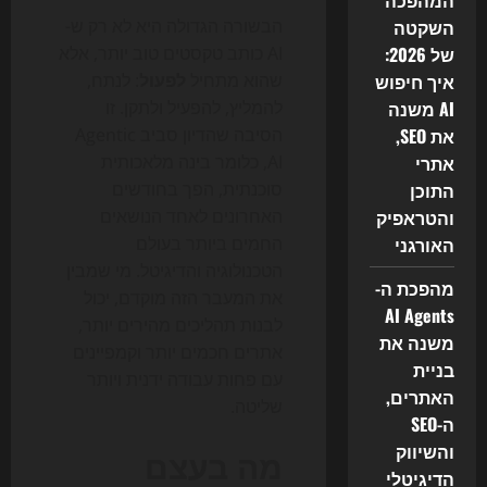
המהפכה
השקטה
הבשורה הגדולה היא לא רק ש-
של 2026:
AI כותב טקסטים טוב יותר, אלא
איך חיפוש
שהוא מתחיל
לפעול
: לנתח,
AI משנה
להמליץ, להפעיל ולתקן. זו
את SEO,
הסיבה שהדיון סביב Agentic
אתרי
AI, כלומר בינה מלאכותית
התוכן
סוכנתית, הפך בחודשים
והטראפיק
האחרונים לאחד הנושאים
האורגני
החמים ביותר בעולם
הטכנולוגיה והדיגיטל. מי שמבין
מהפכת ה-
את המעבר הזה מוקדם, יכול
AI Agents
לבנות תהליכים מהירים יותר,
משנה את
אתרים חכמים יותר וקמפיינים
בניית
עם פחות עבודה ידנית ויותר
האתרים,
שליטה.
ה-SEO
והשיווק
מה בעצם
הדיגיטלי