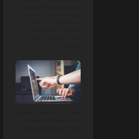
פשוטות, אופטימיזציה לתשובות
שמנועי AI מספקים. יותר אתרים
ייאלצו לכתוב לא רק בשביל
קורא אנושי, אלא גם בשביל
מערכת שמסכמת, מדרגת
וממליצה.
היכולת לקרוא דאטה בזמן אמת
היא מה שמבדיל בין אוטומציה
חכמה לבין אוטומציה סתמית.