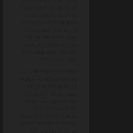
ממשי. סוכני AI עלולים לבצע
פעולות שגויות, להציע תשובות
לא מדויקות, לשאוב מידע
ממקורות לא אמינים או לבצע
שינויים שלא תואמים למדיניות
הארגון. כאשר סוכן מחובר
למערכות CRM, לפרסום או
לקוד אתר, טעות קטנה יכולה
להפוך לאירוע עסקי.
אחת הבעיות המרכזיות היא
Hallucinations
— תשובות
שנשמעות בטוחות אך אינן
נכונות. בעולם התוכן זה עלול
להוביל לטקסט שגוי. בעולם
השיווק זה עלול להוביל
להבטחות לא מדויקות. בעולם
האתרים זה עלול להוביל לתוכן
לא מעודכן או לשינויי UX