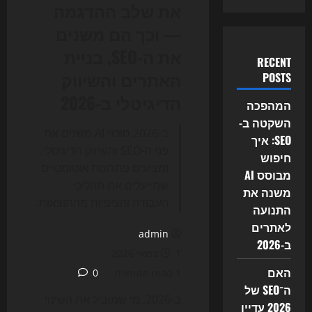
את שלב ההדגמה
— וכך הם משנים
את ה-SEO, בניית
RECENT
האתרים והשיווק
POSTS
הדיגיטלי ב-2026
המהפכה
השקטה ב-
ב-2026 סוכני AI משנים את
SEO: איך
פני ה-SEO והשיווק הדיגיטלי,
חיפוש
ומציעים פתרונות אוטומטיים
מבוסס AI
שמייעלים את תהליכי
משנה את
העבודה והציפיות מהתוצאות.
התנועה
לאתרים
admin
ב-2026
1 במאי 2026
האם
0
1 minute read
ה־SEO של
ב-2026, מי שמוביל את השינוי
2026 עדיין