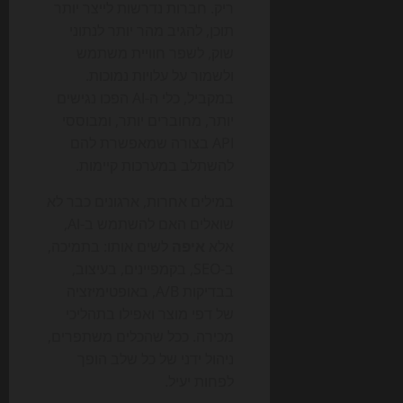
ריק. חברות נדרשות לייצר יותר
תוכן, להגיב מהר יותר לנתוני
שוק, לשפר חוויית משתמש
ולשמור על עלויות נמוכות.
במקביל, כלי ה-AI הפכו נגישים
יותר, מחוברים יותר, ומבוססי
API בצורה שמאפשרת להם
להשתלב במערכות קיימות.
במילים אחרות, ארגונים כבר לא
שואלים האם להשתמש ב-AI,
אלא
איפה
לשים אותו: בתמיכה,
ב-SEO, בקמפיינים, בעיצוב,
בבדיקות A/B, באופטימיזציה
של דפי מוצר ואפילו בתהליכי
מכירה. ככל שהכלים משתפרים,
ניהול ידני של כל שלב הופך
לפחות יעיל.