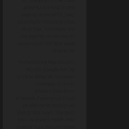
מעלה את רף המקצועיות. מי
שמנהל קמפיינים בפייסבוק,
בגוגל, בלינקדאין או בטיקטוק
מגלה שהמערכות יודעות לבצע
יותר פעולות לבד, אבל הן גם
דורשות הגדרות מדויקות יותר,
מעקב צמוד יותר והבנה עמוקה
של הנתונים.
כלים כמו Performance Max
של Google Ads, מערכות
האוטומציה של Meta, ופיצ'רים
חכמים ב-HubSpot,
Salesforce ו-Adobe
Experience Cloud, מאפשרים
לא רק לנסח מודעה אלא גם
לנתח קהל, לשנות מסרים בזמן
אמת, ולשפר ביצועים על בסיס
אותות התנהגות. עבור משווקים