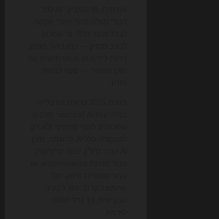
אמיתית. מי שמציע "AI לכל
דבר" מגלה מהר מאוד שקשה
לבדל מוצר כללי. מי שמכוון
לכאב מדויק — כמו ניהול חוזים,
ניתוח לידים או אופטימיזציה של
תוכן מסחרי — עשוי לבנות
יתרון.
בשנת 2026 נראית גם עלייה
בפתרונות vertical AI: סוכנים
שמכוונים לענף ספציפי ולא רק
לפונקציה כללית. לדוגמה, סוכן
AI עבור נדל"ן, עבור קליניקות,
עבור חנויות e-commerce, או
עבור סוכנויות שיווק. ככל
שהמוצר קרוב יותר לבעיה
ספציפית, כך גדל הסיכוי
לאימוץ.