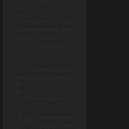
לא יודע להציג תשובה מיידית,
לייצר התאמה אישית או להציע
פעולה ברורה, המשתמש עובר
הלאה. AI מעלה את הסטנדרט
של חוויית משתמש, ולא רק את
הסטנדרט של הטכנולוגיה.
בעלי אתרים צריכים לשאול את
עצמם כמה שאלות חדשות:
האם התוכן שלנו מספיק ברור
כדי שסוכן יוכל להבין אותו? האם
דפי המוצר בנויים כך שגם AI
וגם אדם יזהו את הערך? האם
יש אצלנו מסלולים אוטומטיים
שמקצרים את הדרך להמרה?
כאן נכנס גם ממד ה-
—
AEO
Answer Engine
Optimization — או במילים