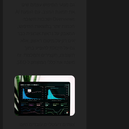
גם מנועי החיפוש עצמם שינו
את תמונת המצב. עם הופעת AI
Overviews ושכבות תשובה
חכמות יותר בתוצאות החיפוש,
המאבק על נראות אורגנית כבר
אינו רק על מיקום ראשון, אלא
גם על היכולת להופיע בתוך
תשובות, תקצירים והמלצות. זה
משנה את כללי המשחק ל-SEO.
צוותים דיגיטליים עובדים היום