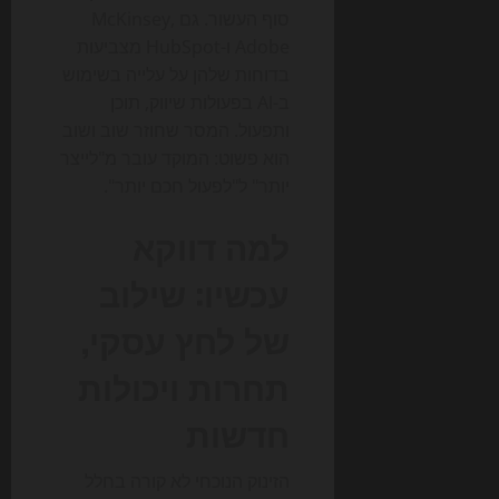
סוף העשור. גם McKinsey,
Adobe ו-HubSpot מצביעות
בדוחות שלהן על עלייה בשימוש
ב-AI בפעולות שיווק, תוכן
ותפעול. המסר שחוזר שוב ושוב
הוא פשוט: המוקד עובר מ"לייצר
יותר" ל"לפעול חכם יותר".
למה דווקא
עכשיו: שילוב
של לחץ עסקי,
תחרות ויכולות
חדשות
הזינוק הנוכחי לא קורה בחלל