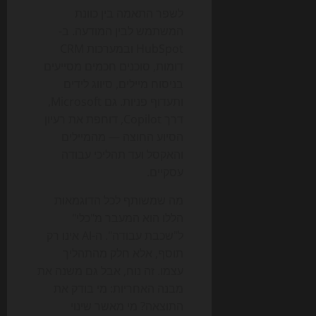
לשפר התאמה בין כוונת
המשתמש לבין המודעה. ב-
HubSpot ובמערכות CRM
דומות, סוכנים חכמים מסייעים
בניסוח מיילים, סיווג לידים
ותעדוף פניות. גם Microsoft,
דרך Copilot, דוחפת את רעיון
הסיוע החוצה — מהמיילים
והאקסל ועד תהליכי עבודה
עסקיים.
מה שמשותף לכל הדוגמאות
הללו הוא המעבר מ"כלי"
ל"שכבת עבודה". ה-AI אינו רק
תוסף, אלא חלק מהתהליך
עצמו. זה נוח, אבל גם משנה את
מבנה האחריות: מי בודק את
התוצאה? מי מאשר שינוי