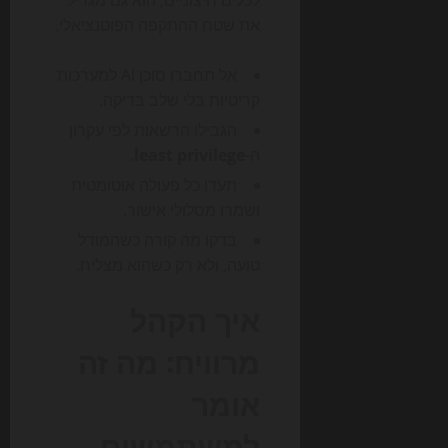
לכלים חיצוניים, הוא גם מגדיל
את שטח ההתקפה הפוטנציאלי.
אל תחברו סוכן AI למערכות
קריטיות בלי שלב בדיקה.
הגבילו הרשאות לפי עקרון
ה-
least privilege
.
תעדו כל פעולה אוטומטית
ושמרו מסלולי אישור.
בדקו מה קורה כשהמודל
טועה, ולא רק כשהוא מצליח.
איך הקהל
מרוויח: מה זה
אומר
למשתמשים,