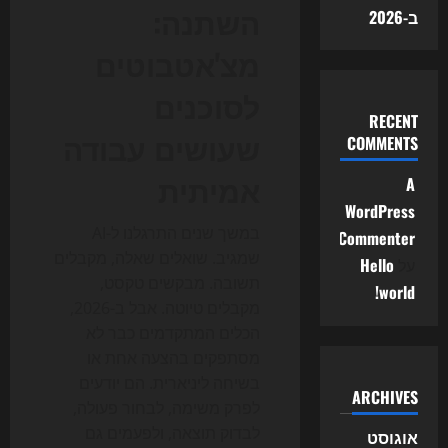
השתנה:
ב-2026
מצ'אטבוטים
לסוכנים
RECENT
שעושים עבודה
COMMENTS
אמיתית
A
WordPress
במשך שנים התרגלנו ל-AI
Commenter
שמגיב. שואלים שאלה, מקבלים
על
Hello
תשובה. מבקשים טקסט,
world!
מקבלים טיוטה. אבל ב-2026,
הכלים המתקדמים כבר לא
מסתפקים בהצעה אחת או
בשיחה ליניארית. הם יודעים
ARCHIVES
לפרק משימה, לבחור פעולה,
לבדוק תוצאה, ולפעמים גם
אוגוסט