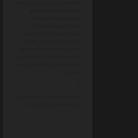
להדגיש ב-Search Central את
עקרונות ה-
people-first
content
: כתיבה מועילה,
אמינה, אנושית ומעודכנת.
מבחינת בעלי אתרים, זו אינה
המלצה כללית בלבד. זהו רמז
ברור לכך שמערכות AI יתגמלו
תוכן שמספק ערך אמיתי ולא רק
אוסף משפטים מותאמים למנוע
חיפוש.
n
לכן, מומחי SEO רבים ממליצים
על חמישה צעדים מרכזיים:
n
n