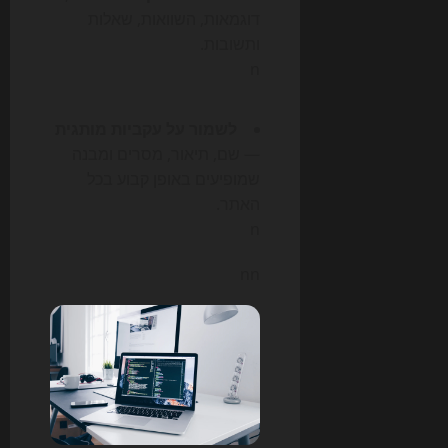
דוגמאות, השוואות, שאלות
ותשובות.
n
לשמור על עקביות מותגית
— שם, תיאור, מסרים ומבנה
שמופיעים באופן קבוע בכל
האתר.
n
nn