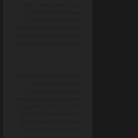
עובר ל-
AEO
ו-
GEO
— כלומר
אופטימיזציה למנועי תשובה
ולמנועים גנרטיביים. חשוב
לומר: אין עדיין תקן אחד מוסכם
לתחומים האלה, והם עדיין חלק
מה-SEO הרחב, לא תחליף מלא
לו.
n
בפועל, מנועי AI מחפשים הבנה
של
ישות
ולא רק של מילת
מפתח. הם רוצים לדעת מי
אתם, במה אתם מתמחים, איזה
מידע ייחודי יש לכם, והאם שאר
הרשת מתייחסת אליכם כמקור
אמין. לכן, עמוד שמסביר נושא
לעומק, עם מבנה ברור ועם
הקשרים נוספים, יוכל להרוויח