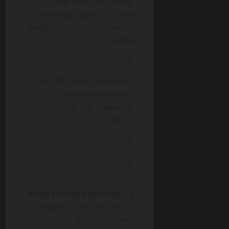
שהשינוי אינו ביטול של SEO,
אלא הרחבה שלו לעולם שבו
המנוע צריך להבין, לסכם ולצטט
אתכם.
n
במבט מעשי, אפשר להבחין
בשלושה סוגי חיפושים
שמושפעים יותר מהמעבר ל-AI
Search:
n
n
שאילתות עובדתיות קצרות
— הגדרות, מחירים, השוואות
ותשובות מהירות.