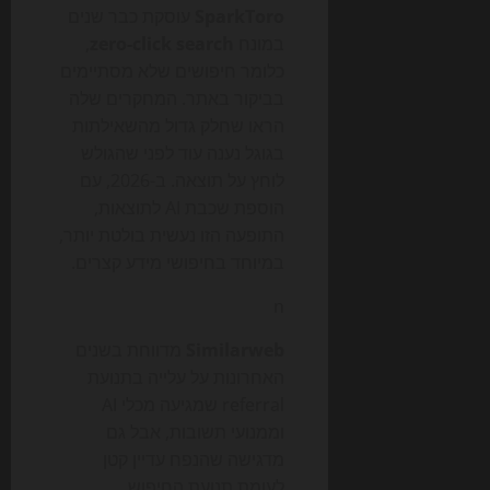
SparkToro
עוסקת כבר שנים
במונח
zero-click search
,
כלומר חיפושים שלא מסתיימים
בביקור באתר. המחקרים שלה
הראו שחלק גדול מהשאילתות
בגוגל נענה עוד לפני שהגולש
לוחץ על תוצאה. ב-2026, עם
הוספת שכבת AI לתוצאות,
התופעה הזו נעשית בולטת יותר,
במיוחד בחיפושי מידע קצרים.
n
Similarweb
מדווחת בשנים
האחרונות על עלייה בתנועת
referral שמגיעה מכלי AI
וממנועי תשובות, אבל גם
מדגישה שהנפח עדיין קטן
לעומת תנועת החיפוש