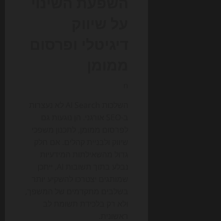
השפעת השינוי
על שיווק
דיגיטלי ופרסום
ממומן
n
השלכות AI Search לא נעצרות
ב-SEO אורגני. הן נוגעות גם
לפרסום ממומן, לתכנון משפכי
שיווק ולבניית קהלים. אם חלק
גדול מהשאילתות המידעיות
נבלע בתוך תשובות AI, ייתכן
שמותגים יצטרכו להשקיע יותר
בשלבים מתקדמים של המשפך,
ולא רק בלכידת תשומת לב
ראשונית.