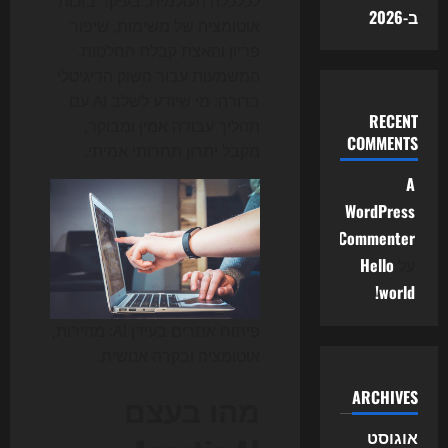
לכלכלה העולמית, בעיקר בזכות
ב-2026
אוטומציה של משימות, שיפור
פריון והאצת קבלת החלטות.
המשמעות עבור השוק הדיגיטלי
ברורה: מי שיודע לשלב AI עם
RECENT
תהליך עבודה אמין ומבוקר,
COMMENTS
מקבל יתרון תחרותי אמיתי.
A
WordPress
Commenter
על
Hello
world!
פיתוח אתרים בעידן AI: מהירות,
אוטומציה ובקרה אנושית.
ARCHIVES
מהו בעצם
אוגוסט