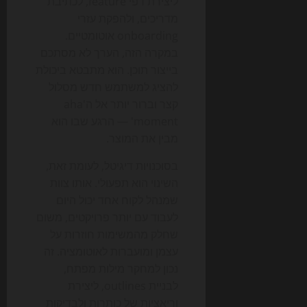
ליצירת דפי feature, לכתיבת
מדריכים, ולהפקת עזרי
onboarding אוטומטיים.
במקרה הזה, הערך לא מסתכם
בייצור תוכן. הוא מתבטא ביכולת
להציג למשתמש חדש מסלול
קצר וברור יותר אל ה'aha
moment' — הרגע שבו הוא
מבין את המוצר.
בסוכנויות דיגיטל, לעומת זאת,
השינוי הוא תפעולי. אותו צוות
שמנהל לקוח אחד יכול היום
לעבוד עם יותר פרויקטים, משום
שחלק מהמשימות חוזרות על
עצמן ומועברות לאוטומציה. זה
נכון למחקר מילות מפתח,
לבניית outlines, ליצירת
וריאציות של כותרות ולבדיקות