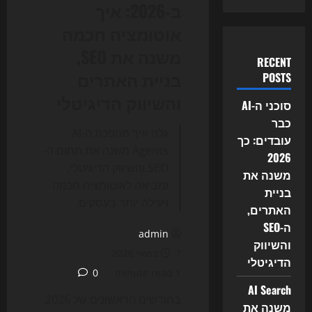
ב‑2026: איך
אוטומציה חכמה
משנה את SEO,
RECENT
בניית האתרים
POSTS
והשיווק הדיגיטלי
סוכני ה-AI
כבר
גלה איך מהפכת ה-AI
עובדים: כך
Agents משנה את תחום ה-
2026
SEO והשיווק הדיגיטלי,
משנה את
ומביאה לאוטומציה חכמה
בניית
ויעילה יותר בעסקים.
האתרים,
ה-SEO
admin
והשיווק
7 במאי 2026
הדיגיטלי
0
1 minute read
AI Search
בחודשים הראשונים של 2026,
משנה את