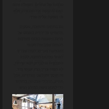
טכניות של אתרים. השאלה אינה
האם AI עושה את העבודה, אלא
מי מפקח עליה ואיך
.
גם בתחום התמיכה, עסקים
מדווחים על ירידה בעומס של
פניות פשוטות בזכות מערכות
חכמות שמבינות הקשר
ומבצעות צעדים. לקוח שצריך
לאתר סטטוס הזמנה, לקבל
חשבונית או לבדוק תנאי שירות,
לא תמיד צריך נציג אנושי מיד.
זה חוסך זמן לשני הצדדים, אבל
מחייב תהליכי אבטחה ברורים
כדי למנוע גישה למידע רגיש.