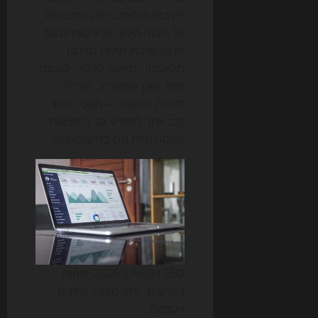
רק כמו אנליסט. תוכן שמבוסס
על מבנה חלש, על ניסוח עמום
או על שיבוץ מילות מפתח
מלאכותי, יתקשה לבלוט. לעומת
זאת, תוכן שמסביר, מגדיר,
ממפה ומשווה — מקבל סיכוי
טוב יותר להופיע גם בתוצאות
המסורתיות וגם בתשובות AI.
SEO ו-AEO ב-2026: פחות
ניחושים, יותר מבנה, נתונים
ואמינות.