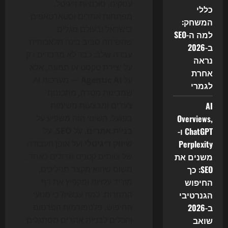
עסקים, סוכנויות דיגיטל,
כללי
מפתחות אתרים וסטארטאפים
המשחק:
בישראל ובעולם מגלים
למה ה-SEO
שהשיחה סביב בינה מלאכותית
ב-2026
עברה שלב: כבר לא מדברים רק
נראה
על יצירת טקסט או תמונה, אלא
אחרת
על
Agentic AI
— מערכות AI
לגמרי
שמבינות מטרה, מתכננות
AI
צעדים ומבצעות משימות
Overviews,
בפועל. השינוי הזה משפיע על
ChatGPT ו-
בניית אתרים
, על
SEO
, על
Perplexity
שיווק דיגיטלי
ועל אופן העבודה
משנים את
של צוותים קטנים וגדולים כאחד,
SEO: כך
משום שהוא מקצר תהליכים,
החיפוש
מוריד עלויות ומקפיץ את רף
הגנרטיבי
התחרות. למה עכשיו? כי מנועי
ב-2026
החיפוש, פלטפורמות הפרסום
שואב
והכלים לבניית אתרים מסתגלים