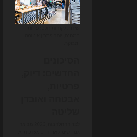
שירות לקוחות חכם: פחות
המתנה, יותר פתרון אוטומטי
ומבוקר.
הסיכונים
החדשים: דיוק,
פרטיות,
אבטחה ואובדן
שליטה
לצד ההתלהבות, 2026 מביאה
גם רשימת אזהרות. מערכות AI