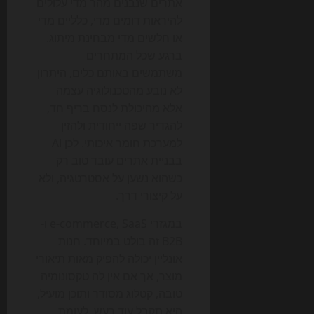
אתרים שנבנים מהר מדי עלולים
להיראות דומים מדי, כלליים מדי
או חלשים מדי מבחינת מיתוג.
ברגע שכל המתחרים
משתמשים באותם כלים, היתרון
לא נובע מהטכנולוגיה עצמה
אלא מהיכולת לנסח בריף חד,
להגדיר שפה ייחודית ולהזין
למערכת חומר איכותי. לכן AI
בבניית אתרים עובד טוב רק
כשהוא נשען על אסטרטגיה, ולא
על קיצורי דרך.
במגזרי e-commerce, SaaS ו-
B2B זה בולט במיוחד. חנות
אונליין יכולה להפיק מאות תיאורי
מוצר, אך אם אין לה טקסונומיה
טובה, קטלוג מסודר ותוכן מועיל,
היא תקבל עוד רעש. לעומת