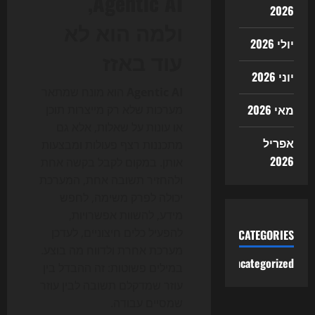
Agentic AI,
2026
ולמה הוא לא
יולי 2026
עוד באזז
יוני 2026
Agentic AI
הוא מונח שמתאר
מאי 2026
מערכות שלא רק מייצרות תוכן
או עונות על שאלות, אלא גם
אפריל
מתכננות רצף פעולות ומבצעות
2026
אותן. במקום לקבל בקשה אחת
ולהחזיר תשובה אחת, המערכת
יכולה לפרק משימה, לחפש
מידע, להשוות אפשרויות,
להפעיל כלים חיצוניים, לעדכן
CATEGORIES
מערכת אחרת ולדווח מה בוצע.
Uncategorized
במילים פשוטות: זה ההבדל בין
עוזר שמדקלם תשובה לבין עוזר
שמסיים עבודה.