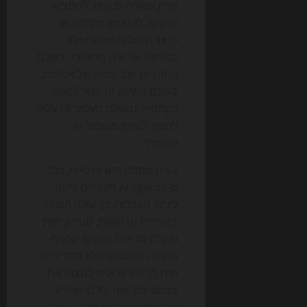
עדיין עלולות לטעות, להמציא
פרטים, לטשטש מקורות או
לייצר תשובות שנשמעות
בטוחות אך אינן מדויקות. בעולם
התוכן זה יוצר בעיה של אמינות.
בעולם השיווק זה עלול לפגוע
בקמפיין. ובעולם העסקי זה עלול
להפוך לסיכון משפטי או
תדמיתי.
בעיה נוספת היא פרטיות. ככל
ש-AI agents מקבלים גישה
ליותר מערכות, כך עולה הצורך
בהגדרת הרשאות, סנכרון תקין
ובקרה על אילו נתונים יוצאים
החוצה. ארגונים שלא מסדירים
זאת מראש עלולים למצוא את
עצמם עם 'עוזר חכם' שיודע
יותר מדי, או גרוע מכך — עם