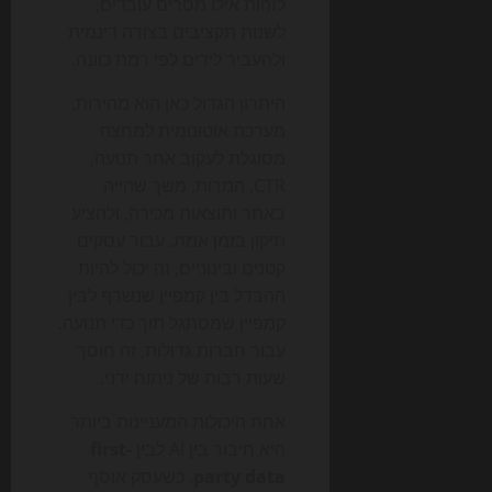
לזהות אילו מסרים עובדים,
לשנות תקציבים בצורה דינמית
ולהעביר לידים לפי רמת כוונה.
היתרון הגדול כאן הוא מהירות.
מערכת אוטונומית למחצה
מסוגלת לעקוב אחר תנועה,
CTR, המרות, משך שהייה
באתר ותוצאות מכירה, ולהציע
תיקון בזמן אמת. עבור עסקים
קטנים ובינוניים, זה יכול להיות
ההבדל בין קמפיין שנשרף לבין
קמפיין שמסתגל תוך כדי תנועה.
עבור חברות גדולות, זה חוסך
שעות רבות של ניתוח ידני.
אחת היכולות המעניינות ביותר
היא חיבור בין AI לבין
first-
party data
. כשעסק אוסף