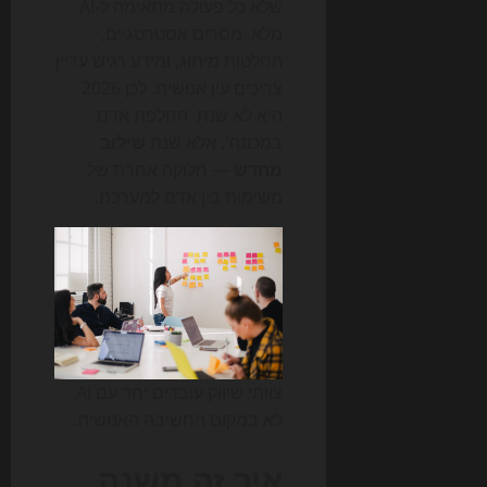
שלא כל פעולה מתאימה ל-AI
מלא. מסרים אסטרטגיים,
החלטות מיתוג, ומידע רגיש עדיין
צריכים עין אנושית. לכן 2026
היא לא שנת 'החלפת אדם
במכונה', אלא שנת
שילוב
מחדש
— חלוקה אחרת של
משימות בין אדם למערכת.
צוותי שיווק עובדים יחד עם AI,
לא במקום החשיבה האנושית.
איך זה משנה