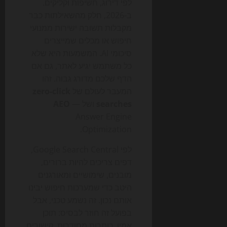
לפי דירוג, חשיפות וקליקים.
ב-2026, חלק מהשאילתות כבר
מקבלות תשובה ישירות ממנועי
חיפוש או מכלים שמייצרים
סיכומי AI. המשמעות היא שלא
כל משתמש יגיע לאתר, גם אם
הדף שלכם מדורג גבוה. זהו
המעבר לעולם של
zero-click
searches
ושל
—
AEO
Answer Engine
Optimization.
לפי Google Search Central,
דפים צריכים להיות ברורים,
מובנים, שימושיים ומאורגנים
היטב כדי שמערכות חיפוש יבינו
אותם נכון. זה נשמע טכני, אבל
בפועל זה חוזר לבסיס: תוכן
אמין, כותרות מסודרות, קישורים