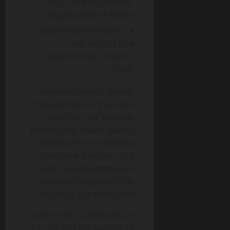
FAQ, HowTo, Product,
Article או Organization.
האם המותג מופיע כמקור
אמין גם מחוץ לאתר —
בכתבות, רשתות וחיפושים
חוזרים.
מומחים בתחום מצביעים על
מגמה ברורה: התחרות עוברת
מהשאלה 'איך נגיע לעמוד
הראשון' לשאלה 'איך נהיה חלק
מהתשובה'. זו אינה סמנטיקה
בלבד. אם מודל שפה מסכם
נושא וממליץ על מקור, האתר
חייב להיות בנוי כך שיהיה קל
לזיהוי, קל לציטוט וקל להבנה.
לכן, מי שעוסק ב-SEO ב-2026
צריך לחשוב כמו עורך תוכן, לא