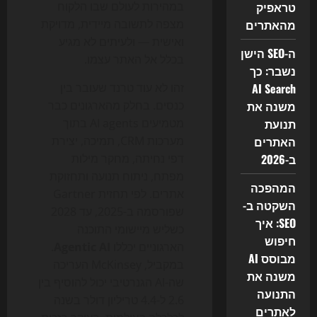
טראפיק
במהירות לעולם שבו הלקוח
מהאתרים
מצפה לתשובה מיידית, מדויקת
ואישית — ולעיתים לא מגיע
ה-SEO הישן
בכלל אל האתר עצמו.
נשבר: כך
AI Search
זהו לא עוד טרנד שעובר בין
משנה את
כנסים. בחלק מהארגונים כבר
תנועת
מטמיעים AI agents בתוך
האתרים
מערכות CRM, תמיכה, יצירת
ב-2026
דפי נחיתה, מחקר מילות
מפתח, ניתוח תנועה ותחזוקת
המהפכה
אתרים. לפי תחזית Gartner
השקטה ב-
שפורסמה ב-2025, עד 2028
SEO: איך
כשליש מיישומי התוכנה
חיפוש
הארגוניים יכללו
Agentic AI
.
מבוסס AI
במקביל, McKinsey העריכה
משנה את
שה-AI הגנרטיבי יכול להוסיף בין
התנועה
2.6 ל-4.4 טריליון דולר בשנה
לאתרים