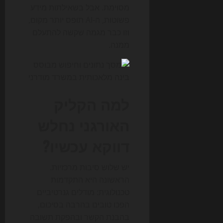
מסוימת. אבל בשאילתות מידע
פשוטות, ה-AI תופס יותר מקום,
וזו כבר מגמה שקשה להתעלם
ממנה.
למה הקליק
האורגני נחלש
דווקא עכשיו?
יש שלוש סיבות מרכזיות.
הראשונה היא התקדמות
טכנולוגית: מודלים גנרטיביים
הפכו טובים בהרבה בסיכום,
בהבנת הקשר ובהפקת תשובה