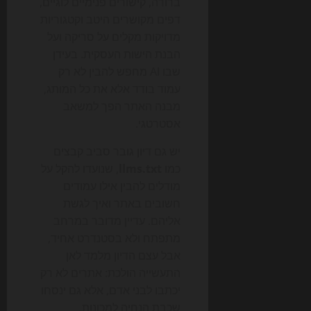
ברורה, קישורים פנימיים לוגיים,
דפים מקושרים היטב וקטגוריות
מדויקות מקלים על סריקה ועל
הבנת הישות העסקית. בעידן
שבו AI מחפש להבין לא רק
עמוד בודד אלא את כל המותג,
מבנה האתר הפך למשאב
אסטרטגי.
יש גם דיון גובר סביב קבצים
כמו
llms.txt
, שנועדו להקל על
מודלים להבין אילו עמודים
חשובים באתר ואיך לגשת
אליהם. עדיין מדובר במרחב
מתפתח ולא בסטנדרט אחיד,
אבל עצם הדיון מלמד לאן
התעשייה הולכת: אתרים לא רק
יכתבו לבני אדם, אלא גם ינסחו
שכבת הנחיה למכונות.