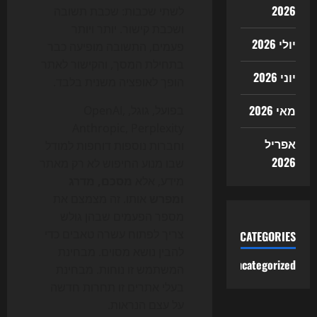
2026
לשתי שכבות: שכבת תשובה
ושכבת קישור. יותר ויותר
יולי 2026
פעמים, התשובה מופיעה כבר
בתחילת המסך, והקישור לאתר
יוני 2026
הופך לאופציה משנית בלבד.
מאי 2026
בפועל, גוגל, OpenAI,
Anthropic, Perplexity
אפריל
וחברות נוספות דוחפות למודל
2026
שבו מנוע החיפוש לא רק מאתר
מידע, אלא
מסכם, מדרג
ומפרש
אותו. זה מצמצם את
מספר הפעמים שבהן גולש
צריך לפתוח עשרה טאבים כדי
CATEGORIES
להבין נושא מסוים. מבחינת
Uncategorized
המשתמש זו נוחות. מבחינת
בעלי אתרים זו תחרות חדשה
על עצם הנראות.