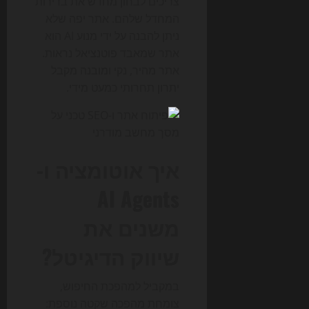
צריכים לבחון מחדש את ברירות
המחדל שלהם. אתר יפה שלא
ניתן להבנה על ידי מנוע AI הוא
אתר שמאבד פוטנציאל נראות.
אתר מהיר, נקי ומובנה מקבל
יתרון תחרותי כמעט מידי.
איך אוטומציה ו-
AI Agents
משנים את
שיווק הדיגיטל?
במקביל למהפכת החיפוש,
צומחת מהפכה שקטה נוספת: