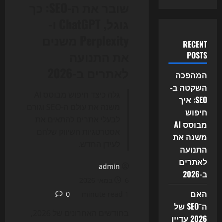
שובר את ה-SEO: כך
גוגל, ChatGPT ו-
Perplexity משנים
RECENT
את התנועה
POSTS
לאתרים ב-2026
המהפכה
השקטה ב-
גלה כיצד חיפוש מבוסס AI
SEO: איך
משנה את עולם ה-SEO וגורם
חיפוש
לבעלי אתרים להתאים את
מבוסס AI
אסטרטגיות השיווק שלהם
משנה את
לעידן החדש.
התנועה
לאתרים
admin
ב-2026
6 במאי 2026
האם
0
1 minute read
ה־SEO של
בחודשים האחרונים של 2026,
2026 עדיין