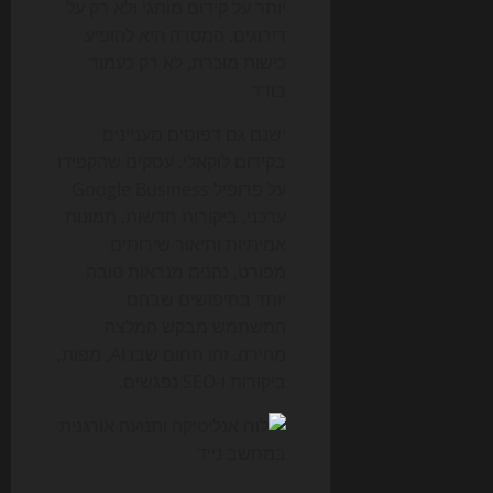
יותר על קידום מותגי ולא רק על
דירוגים. המטרה היא להופיע
כישות מוכרת, לא רק כעמוד
בודד.
ישנם גם דפוסים מעניינים
בקידום לוקאלי. עסקים שהקפידו
על פרופיל Google Business
עדכני, ביקורות חדשות, תמונות
אמיתיות ותיאור שירותים
מפורט, נהנים מנראות טובה
יותר בחיפושים שבהם
המשתמש מבקש המלצה
מהירה. זהו תחום שבו AI, מפות,
ביקורות ו-SEO נפגשים.