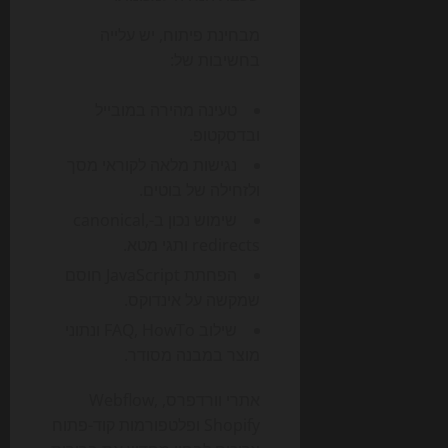
מבחינת פיתוח, יש עלייה
בחשיבות של:
טעינה מהירה במובייל
ובדסקטופ.
נגישות מלאה לקוראי מסך
ולזחילה של בוטים.
שימוש נכון ב-canonical,
redirects ותגי מטא.
הפחתת JavaScript חוסם
שמקשה על אינדוקס.
שילוב FAQ, HowTo ונתוני
מוצר במבנה מסודר.
אתרי וורדפרס, Webflow,
Shopify ופלטפורמות קוד-פתוח