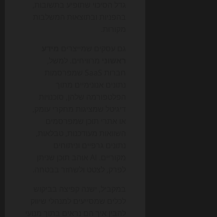
גדל הסיכוי שתופיע בתשובות,
בהפניות ובתוצאות המשלבות
מקורות.
גם עסקים שמייצרים
מידע
ראשוני
מרוויחים. למשל,
חברות SaaS שמפרסמות
נתונים אנונימיים מתוך
הפלטפורמה שלהן, סוכנויות
דיגיטל שמציגות מחקרי עומק,
או אתרי תוכן שמפרסמים
השוואות מעודכנות, טבלאות,
נתונים גרפיים וניתוחים
מקוריים. AI אוהב תוכן שניתן
לפרק, לצטט ולשחזר בבטחה.
במקביל, ישנה קפיצה בביקוש
לכלים שמסייעים למנהלי שיווק
להבין איך הם נראים בתוך מנועי