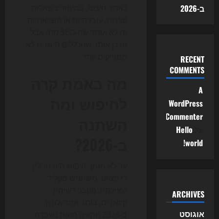
ב-2026
לאתר חיצוני, במיוחד בשאלות
קצרות, עובדתיות או השוואתיות.
זה לא אומר שה-SEO מת, אבל
זה כן אומר שהכללים הישנים לא
מספיקים יותר.
RECENT
COMMENTS
מה באמת קרה
A
לחיפוש ומה
WordPress
Commenter
השתנה
על
Hello
ב-2026?
world!
עד לא מזמן, חיפוש היה תהליך
די פשוט: משתמש מקליד
שאילתה, מקבל רשימת
ARCHIVES
קישורים, בוחר אתר ולוחץ.
אוגוסט
ב-2026 החוויה הזאת נשברה