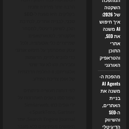
המהפכה
השקטה
הרבה יותר מירידה זמנית
של 2026:
בקליקים. היא נוגעת ל-
SEO
איך חיפוש
טכני
, לבניית אתרים, לכתיבת
AI משנה
תוכן, לשיווק דיגיטלי, למסחר
את SEO,
אלקטרוני, לסטארטאפים
אתרי
שמייצרים כלי אוטומציה, ולכל
התוכן
עסק שמסתמך על חיפוש אורגני
והטראפיק
כדי להביא לידים, הרשמות
האורגני
ומכירות. זהו לא עוד שינוי
אלגוריתם; זו החלפה הדרגתית
מהפכת ה-
של אופן צריכת המידע.
AI Agents
משנה את
לפי דוחות תעשייה וניתוחים
בניית
שפורסמו בשנים האחרונות על
האתרים,
ידי גופים כמו Similarweb,
ה-SEO
SparkToro, Gartner ו-
והשיווק
Search Engine Journal, יותר
הדיגיטלי
חיפושים מסתיימים ללא מעבר