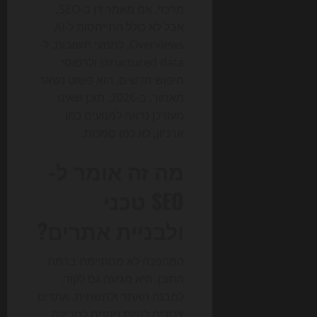
מרכזי. אם מאמר דן ב-SEO,
אבל לא כולל התייחסות ל-AI
Overviews, למנועי תשובות, ל-
structured data ולדפוסי
חיפוש חדשים, הוא פשוט נשאר
מאחור. ב-2026, תוכן שאינו
מעודכן נראה למנועים כמו
ארכיון, לא כמו סמכות.
מה זה אומר ל-
SEO טכני
ולבניית אתרים?
המהפכה לא מסתיימת ברמת
התוכן. היא מגיעה גם לקוד,
למבנה האתר ולתשתית. אתרים
צריכים להיות ניתנים לסריקה,