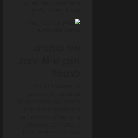
פרופיל העסק, מפות, נתונים
מובנים והמלצות גולשים.
איך כותבים
תוכן ש-AI ירצה
לצטט?
כאן נמצא אחד השינויים
החשובים ביותר. אם בעבר
כתיבה ל-SEO התמקדה בשילוב
מילות מפתח, כותרות משנה
וגרסה מעודכנת של אותו נושא,
ב-2026 זה כבר לא מספיק.
מנועי AI מעדיפים תוכן שניתן