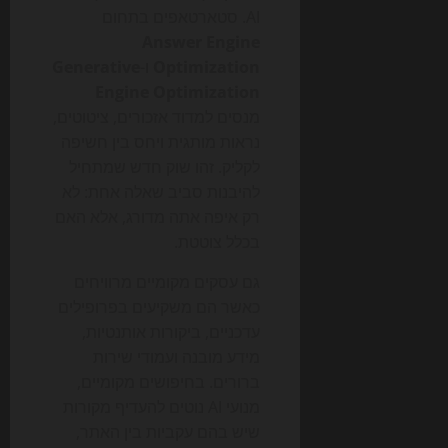
AI. סטארטאפים בתחום
Answer Engine
Optimization
ו-
Generative
Engine Optimization
מנסים למדוד אזכורים, ציטוטים,
נראות מותגית ויחס בין חשיפה
לקליק. זהו שוק חדש שמתחיל
להיבנות סביב שאלה אחת: לא
רק איפה אתה מדורג, אלא האם
בכלל צוטטת.
גם עסקים מקומיים מרוויחים
כאשר הם משקיעים בפרופילים
עדכניים, ביקורות אותנטיות,
מידע מובנה ועמודי שירות
ברורים. בחיפושים מקומיים,
מנועי AI נוטים להעדיף מקורות
שיש בהם עקביות בין האתר,