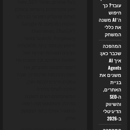
בעלי אתרים, מנהלי SEO, צוותי
עובד? כך
תוכן ומפרסמים בישראל ובעולם
חיפוש
מגלים שהקליק האורגני כבר לא
ה־AI משנה
מובטח כמו פעם: Google AI
את כללי
Overviews, ChatGPT
המשחק
Search, Perplexity ומנועי
המהפכה
חיפוש מבוססי בינה מלאכותית
שכבר כאן:
מציגים תשובות ישירות מעל
איך AI
תוצאות החיפוש, וכך משנים את
Agents
דפוסי התנועה לאתרים, את
משנים את
מפת ההכנסות ואת הדרך שבה
בניית
עסקים חייבים לבנות תוכן.
האתרים,
הסיבה לשינוי ברורה:
ה-SEO
המשתמשים רוצים תשובה
והשיווק
מהירה, והפלטפורמות רוצות
הדיגיטלי
להשאיר אותם בתוך הממשק
ב-2026
שלהן.
המשמעות עבור השוק רחבה