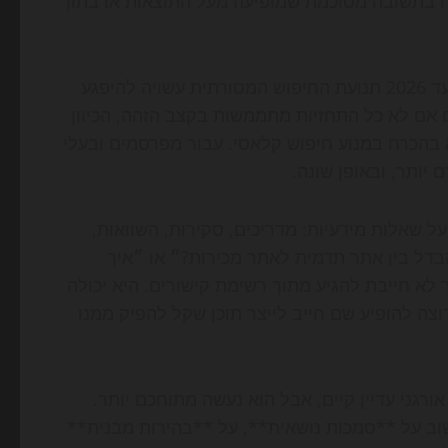
ה בתשובה מסוכמת שמופיעה מעל התוצאות או בתוך
לפי הערכות שפרסמה Gartner עוד לפני ההאצה הנוכחית, עד 2026 תנועת החיפוש המסורתית עשויה להיפגע
ם אם לא כל התחזיות מתממשות בקצב הזהה, הכיוון
תר משתמשים מתחילים את המסע שלהם ב-AI, ולא בהכרח במנוע חיפוש קלאסי. עבור מפרסמים ובעלי
ותר, ובאופן שונה.
שאלות מידעיות: מדריכים, סקירות, השוואות,
בדל בין אתר תדמית לאתר מכירות?״ או ״איך
ונית כבר לא חייבת להגיע מתוך רשימת קישורים. היא יכולה
וצה להופיע שם חייב לייצר תוכן שקל להפיק ממנו
וי בפורמט. חיפוש אורגני עדיין קיים, אבל הוא נעשה מתוחכם יותר.
ב על **סמכות נושאית**, על **בהירות מבנית**