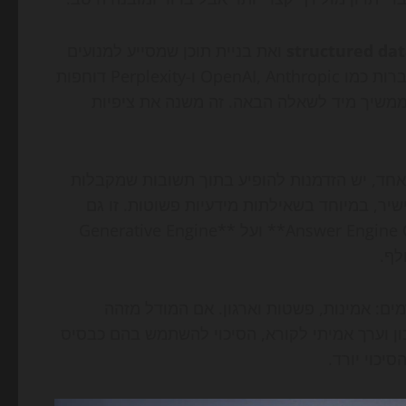
structured da
ואת בניית תוכן שמסייע למנועים
להבין את ההקשר, ולא רק לאתר מילות מפתח. במקביל, חברות כמו OpenAI, Anthropic ו-Perplexity דוחפות
משיך מיד לשאלה הבאה. זה משנה את ציפיות
חד, יש הזדמנות להופיע בתוך תשובות שמקבלות
יר, במיוחד בשאילתות מידעיות פשוטות. זו גם
הסיבה שיותר אנשי SEO מדברים כיום על **Answer Engine Optimization** ועל **Generative Engine
ים: אמינות, פשטות וארגון. אם המודל מזהה
ון וערך אמיתי לקורא, הסיכוי להשתמש בהם כבסיס
יכוי יורד.