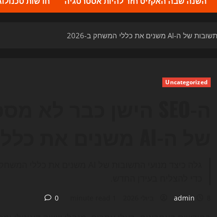
השנה שבה האקזיט חזר להיות אסטרטגיה
חדשות טכנולוגיה 2026 – העדכונים ה
Uncategorized
ה-SEO הישן כבר לא 
של ה-AI משנים את כללי המשחק ב-2026
גלה כיצד מנועי התשובות של AI מש
כדי להצליח בעידן החדש.
8 ביולי 2026
admin
1 minute read
0