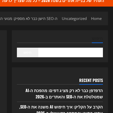
העתיד של בניית אתרים בשנת 2026 – כל מה שצריך לדעת
Home
Uncategorized
ה-SEO הישן כבר לא מספיק: מנועי התשובות של ה-AI משנים את כללי המשחק ב-2026
חיפוש
חיפוש
RECENT POSTS
הדפדפן כבר לא רק מציג דפים: מהפכת ה‑AI
שמטלטלת את ה‑SEO והאתרים ב‑2026
הקרב על הקליק: איך חיפוש AI משנה את ה-SEO,