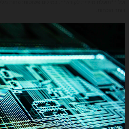
ועל **תועלת מיידית לקורא**. במילים פשוטות: פחות מלל
ויותר הוכחות.