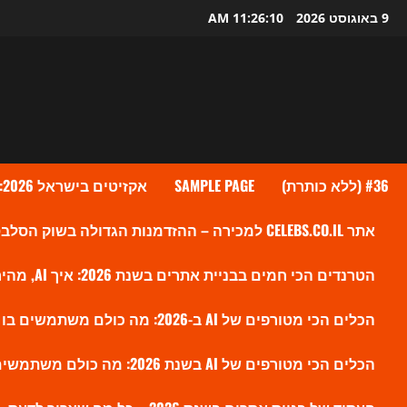
Ski
9 באוגוסט 2026
11:26:12 AM
t
conten
#36 (ללא כותרת)
SAMPLE PAGE
אקזיטים בישראל 2026: גל העסקאות שמעלה את ההייטק הישראלי לשיא חדש
אתר CELEBS.CO.IL למכירה – ההזדמנות הגדולה בשוק הסלבס הישראלי?
הטרנדים הכי חמים בבניית אתרים בשנת 2026: איך AI, מהירות ו-SEO חדש משנים את הווב
הכלים הכי מטורפים של AI ב-2026: מה כולם משתמשים בו עכשיו ולמה זה משנה את השוק
הכלים הכי מטורפים של AI בשנת 2026: מה כולם משתמשים בו עכשיו