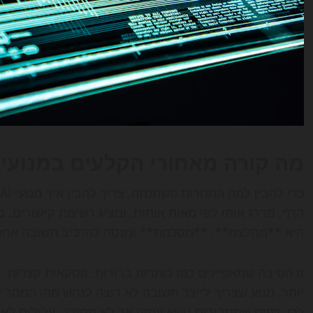
מה קורה מאחורי הקלעים במנועי 
הדף, מדרג אותו לפי מאות אותות, ומציג רשימת קישורים
היא **מחלצת**, **מסכמת** ומנסה להרכיב תשובה אחת 
זו הסיבה שמאפיינים כמו כותרות ברורות, פסקאות קצרות, 
יותר. מנוע שצריך לייצר תשובה לא רוצה לנחש מהו המסר 
לכן, דפים שמסבירים נושא עמוק אך לא מסודר, עלולים לאבד