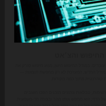
החיפוש והצ׳אט
כדי להבין למה התחרות השתנתה, צריך להבין איך מנועי AI עובדים. במודל החיפוש הישן, מנוע חיפוש סורק את
. במודל החדש, המערכת לא רק מחפשת תוצאות —
קוהרנטית מתוך כמה מקורות.
רשימות, טבלאות ונתונים מובנים הפכו חשובים
של הדף; הוא מחפש אותו מהר ובצורה חד-משמעית.
 יתרון מול דף קצר יותר אבל ברור ומובנה היטב.