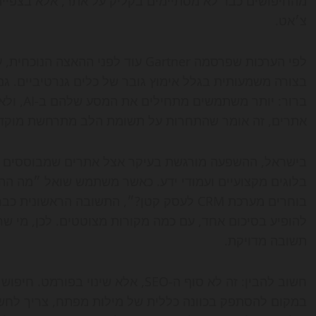
מהחיפושים כבר לא מסתיימים בקליק על אתר, אלא בצפיי
צ׳אט.
בצורה משמעותית בגלל אימוץ גובר של כלים גנרטיביים. ג
ברור: יו
אתרים, זה אומר שהתחרות על תשומת הלב מתרחשת מוקדם י
בישראל, ההשפעה מורגשת בעיקר אצל אתרים שמבוססים על 
בלוגים מקצועיים ועמודי ידע. כאשר משתמש שואל ״מה הה
בוחרים מערכת CRM לעסק קטן?״, התשובה הראש
להופיע בסיכום אחד, עם כמה מקורות מצוטטים. לכן, מי שר
תשובה מדויקת.
חשוב להבין: זה לא סוף ה-SEO, אלא שינ
במקום להסתפק בכוונה כללית של מילות מפתח, צריך לחשו