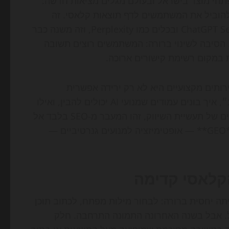
פתחי מוצר בישראל ובעולם מגלים מציאות חדשה:
ים נענים ישירות בתוך ממשקי AI, במקום להוביל את המשתמשים לדף תוצאות קלאסי. זה
קורה ב-Google עם AI Overviews, באפליקציות כמו ChatGPT Search ובכלים כמו Perplexity, וזה משנה כבר
. הסיבה לשינוי ברורה: המשתמשים רוצים תשובה
 במקום רשימת קישורים ארוכה.
ירותים מקצועיים היא לא רק ירידה אפשרית
בקליקים. היא כוללת גם שינוי עמוק במה נחשב ל״תוכן טוב״, איך בונים עמודים שמנועי AI יכולים להבין, ואילו
סוגי נכסים דיגיטליים יזכו לעדיפות בשנים הקרובות. במונחים של תעשיית השיווק, זהו המעבר מ-SEO בלבד אל
עידן שבו **AEO** — אופטימיזציה למנועי תשובות — ו-**GEO** — אופטימיזציה למנועים גנרטיביים —
ה יחסית ברורה: לבחור מילות מפתח, לכתוב תוכן
וגל. אבל בשנה האחרונה התמונה התרחבה. חלק