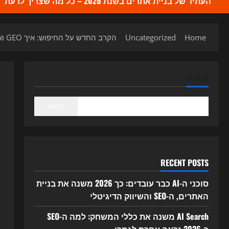
העתיד של בניית אתרים בשנת 2026 – כל מה שצריך לדעת
Home
Uncategorized
הקרב החדש על החיפוש: איך GEO ואופטימיזציה ל-AI משנות את ה-SEO ב-2026
חיפוש
חיפוש
RECENT POSTS
סוכני ה-AI כבר עובדים: כך 2026 משנה את בניית
האתרים, ה-SEO והשיווק הדיגיטלי
AI Search משנה את כללי המשחק: למה ה-SEO