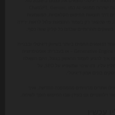
בעלי אתרים, אנשי שיווק, מקדמי SEO, סטארטאפים וחברות מסחר דיגיטלי מוצאים את עצמם ב-2026 מול
שינוי עמוק בהרגלי החיפוש: יותר משתמשים מקבלים תשובות ישירות ממנועי AI כמו ChatGPT, Gemini,
ו-Google AI Overviews, ופחות עוברים דרך תוצאות החיפוש הקלאסיות. המשמעות
שמופיע בתשובת ה-AI זוכה בחשיפה, מי שנשאר רק בעמוד התוצאות עלול לראות ירידה
ד בשווקים תחרותיים שבהם כל קליק שווה כסף.
ראה לפני שנתיים כמו ניסוי טכנולוגי, הפך ב-2026 לאחד הנושאים החמים ביותר בשיווק דיגיטלי ובבניית
– קיצור של Generative Engine Optimization – או בעברית: אופטימיזציה
ה איך להגיע לעמוד הראשון בגוגל, היום השאלה
היא גם איך להפוך למקור שה-AI בוחר לצטט, לסכם או להמליץ עליו. זהו שינוי שמשפיע על SEO, על
קים בונים אמון דיגיטלי.
אילו אתרים מרוויחים מהמהפכה החדשה, ואיך
 רלוונטיים גם בעידן שבו החיפוש הופך לשיחה.