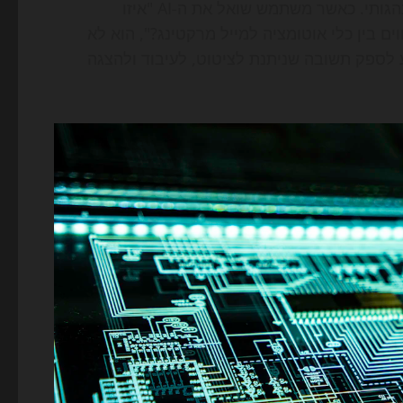
חשוב להבין: GEO אינו טרנד קוסמטי. הוא מבטא שינוי התנהגותי. כאשר משתמש שואל את ה-AI "איזו
ם בין כלי אוטומציה למייל מרקטינג?", הוא לא
לספק תשובה שניתנת לציטוט, לעיבוד ולהצגה