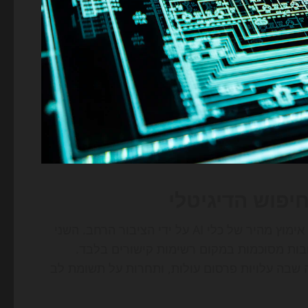
יש שלושה כוחות עיקריים שמאיצים את השינוי. הראשון הוא אימוץ מהיר של כלי AI על ידי הציבור הרחב. השני
ובות מסוכמות במקום רשימות קישורים בלבד.
 שבה עלויות פרסום עולות, ותחרות על תשומת לב