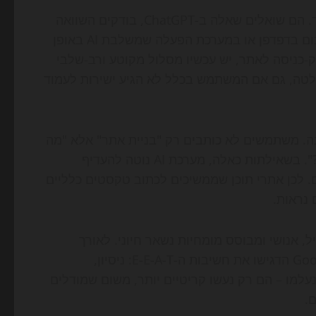
בפועל, משתמשים רבים כבר לא מתחילים ב-Google בלבד. הם שואלים שאלה ב-ChatGPT, בודקים השוואה
ב-Perplexity, מחפשים משלים ב-Gemini, או מקבלים סיכום בדפדפן או במערכת הפעלה שמשלבת AI באופן
כניסה לאתר, יש עכשיו מסלול מקוטע ורב-שלבי
לטה, גם אם המשתמש בכלל לא הגיע ישירות לעמוד
ונה. משתמשים לא כותבים רק "בניית אתר" אלא "מה
עדיף לחנות קטנה בישראל – וורדפרס, שופיפיי או וובפלואו?". בשאילתות כאלה, מערכת AI נוטה להעדיף
. לכן אתרי תוכן שממשיכים לכתוב טקסטים כלליים
 נראות.
ל, אנושי ומבוסס מומחיות נשאר חיוני. לאורך
השנים האחרונות, מסמכי ההנחיה של Google Search Central הדגישו את חשיבות ה-E-E-A-T: ניסיון,
ה-AI, העקרונות האלה לא נעלמו – הם רק נעשו קריטיים יותר, משום שמודלים
.