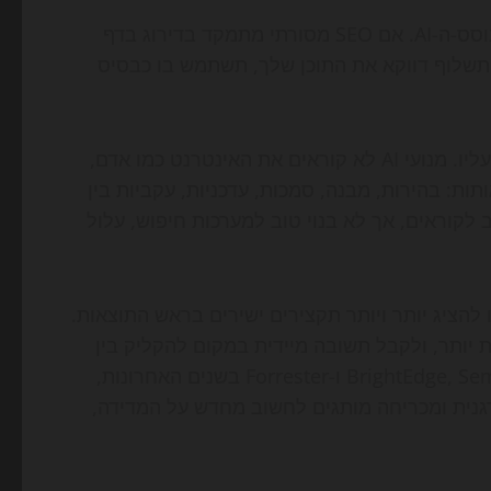
GEO הוא ניסיון לנסח שפת עבודה חדשה לעידן החיפוש מבוסס-ה-AI. אם SEO מסורתי מתמקד בדירוג בדף
יבית תשלוף דווקא את התוכן שלך, תשתמש בו כבסיס
למעשה, זה לא מחליף את SEO אלא מוסיף שכבה חדשה מעליו. מנועי AI לא קוראים את האינטרנט כמו אדם,
ות: בהירות, מבנה, סמכות, עדכניות, עקביות בין
ב לקוראים, אך לא בנוי טוב למערכות חיפוש, עלול
ובה החלו להציג יותר ויותר תקצירים ישירים בראש התוצאות.
יותר, ולקבל תשובה מיידית במקום להקליק בין
עשרה דפים שונים. לפי דוחות מגמות של חברות כמו BrightEdge, Semrush ו-Forrester בשנים האחרונות,
גנית ומכריחה מותגים לחשוב מחדש על המדידה,