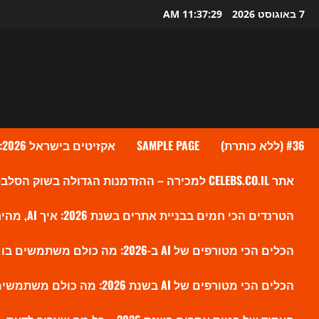
Ski
7 באוגוסט 2026
11:37:30 AM
t
conten
#36 (ללא כותרת)
SAMPLE PAGE
אקזיטים בישראל 2026: גל העסקאות שמעלה את ההייטק הישראלי לשיא חדש
אתר CELEBS.CO.IL למכירה – ההזדמנות הגדולה בשוק הסלבס הישראלי?
הטרנדים הכי חמים בבניית אתרים בשנת 2026: איך AI, מהירות ו-SEO חדש משנים את הווב
הכלים הכי מטורפים של AI ב-2026: מה כולם משתמשים בו עכשיו ולמה זה משנה את השוק
הכלים הכי מטורפים של AI בשנת 2026: מה כולם משתמשים בו עכשיו