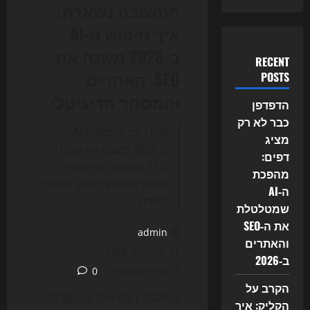
התשובה נשארת:
איך חיפוש ה-AI
ב-2026 משנה את
RECENT
SEO, האתרים
POSTS
והמסחר הדיגיטלי
הדפדפן
כבר לא רק
גלה כיצד חיפוש ה-AI
מציג
ב-2026 משנה את עולם ה-
דפים:
SEO והמסחר הדיגיטלי,
מהפכת
ומדוע זה הזמן לחשב מסלול
ה‑AI
מחדש.
שמטלטלת
את ה‑SEO
admin
והאתרים
31 במאי 2026
ב‑2026
0
1 minute read
הקרב על
ב-2026, בעלי אתרים, מקדמי
הקליק: איך