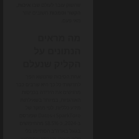
שהשוק עובר לעולם שבו
איכות,
הקשר וסמכות
חשובים יותר
מאי פעם.
מה מראים
הנתונים על
הקליק שנעלם
אחת הסיבות שהנושא הפך
לחדשותי כל כך היא שרבים כבר
מרגישים את הירידה בכניסות
האורגניות, במיוחד בשאילתות
מידע כלליות. לפי מחקר של
SparkToro ו-Datos שפורסם
ב-2024, כ-58.5% מהחיפושים
בגוגל בארה"ב הסתיימו בלי
קליק חיצוני. זהו נתון שממחיש