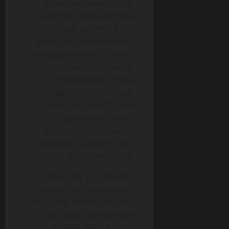
מחקרי clickstream שונים
שפורסמו בשנים האחרונות,
לצד ניתוחים של חברות מדידה
כמו Similarweb, הצביעו גם
הם על כך שכאשר תשובות AI
מופיעות מעל תוצאות החיפוש,
שיעורי ההקלקה לאתרים
מסוימים יורדים. ההשפעה אינה
זהה בכל תחום, אך המגמה
ברורה: ככל שהתשובה
למשתמש נוצרת מהר יותר
בתוך הממשק, כך קטן הצורך
שלו להמשיך לגלוש.
לצד זאת, צריך לזכור שגם
המערכות עצמן עדיין תלויות
במקורות איכותיים. מנועי AI לא
ממציאים הכול מאפס. הם
ניזונים מגרפים, מסמכים,