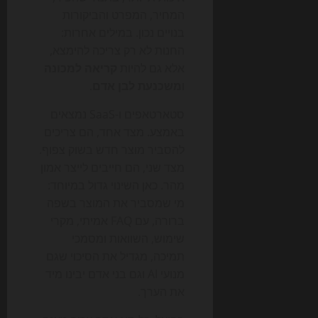
המחיר, המפרט והביקורות
בנויים נכון. במילים אחרות:
החנות לא רק צריכה להימצא,
אלא גם להיות
קריאה למכונה
ו
משכנעת לבן אדם
.
סטארטאפים ו-SaaS נמצאים
באמצע. מצד אחד, הם צריכים
להסביר מוצר חדש בשוק צפוף.
מצד שני, הם חייבים לייצר אמון
מהר. כאן השינוי גדול במיוחד:
מי שמסביר את המוצר בשפה
ברורה, עם FAQ אמיתי, מקרי
שימוש, השוואות ומסמכי
תמיכה, מגדיל את הסיכוי שגם
מנועי AI וגם בני אדם יבינו מיד
את הערך.