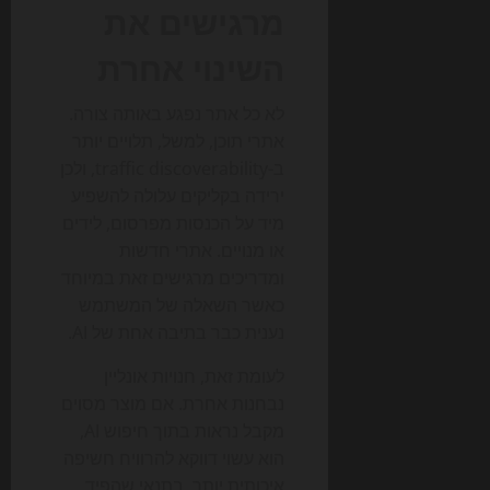
מרגישים את
השינוי אחרת
לא כל אתר נפגע באותה צורה.
אתרי תוכן, למשל, תלויים יותר
ב-traffic discoverability, ולכן
ירידה בקליקים עלולה להשפיע
מיד על הכנסות מפרסום, לידים
או מנויים. אתרי חדשות
ומדריכים מרגישים זאת במיוחד
כאשר השאלה של המשתמש
נענית כבר בתיבה אחת של AI.
לעומת זאת, חנויות אונליין
נבחנות אחרת. אם מוצר מסוים
מקבל נראות בתוך חיפוש AI,
הוא עשוי דווקא להרוויח חשיפה
איכותית יותר, בתנאי שהפיד,