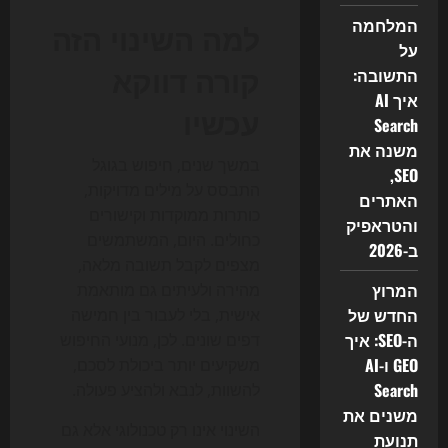
המלחמה
למה השינוי הזה
על
קורה דווקא
התשובה:
איך AI
עכשיו
Search
משנה את
במשך שנים, חיפוש בגוגל
SEO,
התבסס על מילים מדויקות,
האתרים
כותרות ממוקדות וקישורים
והטראפיק
כחולים. היום, המשתמשים
ב-2026
מצפים לקבל תשובה מלאה,
המרוץ
מהירה ולעיתים גם מותאמת
החדש של
אישית, בלי לעבור בין חמישה
ה-SEO: איך
דפים שונים. לכן, מנועי החיפוש
GEO ו-AI
משקיעים יותר ביכולת לסכם,
Search
להשוות, לנבא ולהציע פעולה.
משנים את
השינוי אינו רק טכנולוגי אלא גם
תנועת