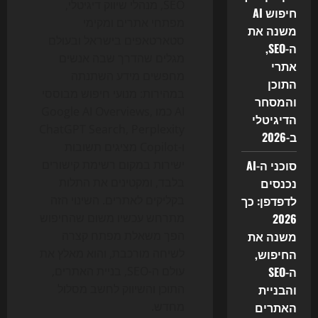
SEO, מנהלי שיווק דיגיטלי,
חיפוש AI
מפתחי אתרים ומקימי
משנה את
סטארטאפים בישראל ובעולם
ה-SEO,
מגלים שהדרך שבה אנשים
אתרי
מחפשים מידע השתנתה
התוכן
במהירות: מנועי חיפוש מבוססי
והמסחר
AI כמו Google AI Overviews,
הדיגיטלי
ChatGPT Search, Perplexity
ב-2026
ו-Copilot מציגים תשובות
סוכני ה-AI
ישירות במקום רשימת קישורים
נכנסים
בלבד, ומקטינים את התלות
לדפדפן: כך
בקליקים לאתרים. השינוי הזה
2026
מתרחש עכשיו משום שהחיפוש
משנה את
הפך משאלת מפתח קצרה
החיפוש,
לשיחה מורכבת, והוא מאלץ את
ה-SEO
עולם ה-SEO, בניית האתרים,
והבניית
התוכן והשיווק לחשב מסלול
האתרים
מחדש.