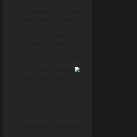
"מה ההבדל" או "מחיר מול
תועלת" כבר רואה תוצאות
שנראות אחרת לחלוטין מבעבר.
לכן, אתרים שלא התאימו את
הארכיטקטורה שלהם
לשאילתות ארוכות, לשפה
טבעית ולמענה מדורג, יתקשו
להופיע גם בעתיד הקרוב.
חיפוש AI כבר חוצה את גבולות
מנוע החיפוש ומתחבר ליצירה,
פעולה וקבלת החלטות.
דוגמה מעשית: