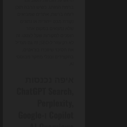
הדגש על הוכחות חשוב גם
ברמת המותג. כשיש הרבה תוכן
דומה ברשת, אתרים שמביאים
נקודת מבט ייחודית או נתונים
שלא נמצאים במקום אחר
הופכים למקורות שקל לצטט. זה
לא רק עוזר ל-SEO; זה גם מגדיל
את הסיכוי שיוזכרו בצ'אטים,
בתקצירים ובכלי מחקר מבוססי
AI.
איפה נכנסות
ChatGPT Search,
Perplexity,
Copilot ו-Google
AI Overviews