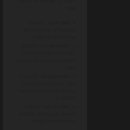
בפועל, כל סוג אתר צריך מענה
שונה:
אתרי תוכן
– להתמקד
בעומק, מקוריות ונתונים שאי
אפשר להעתיק בקלות.
חנויות אונליין
– להשקיע
בפיד מוצר, תמונות איכותיות,
מפרטים, ביקורות ו-structured
data.
סטארטאפים
– לבנות דפי
מוצר שמסבירים את הבעיה,
הפתרון, התועלת וההבדל מול
המתחרים.
אתרי שירות
– להראות
הוכחות, תיק עבודות, מיקומים,
תעודות ועדויות לקוחות.