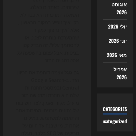
אוגוסט
שירותים. באתרים כאלה,
2026
השאלה המרכזית היא כבר לא
רק "איך נופיע במקום הראשון",
יולי 2026
אלא "איך נהפוך למקור
שהמערכת בוחרת לצטט או
יוני 2026
להסתמך עליו". זה הבדל קטן
בניסוח, אבל עצום בהשפעה על
מאי 2026
אסטרטגיית התוכן.
אפריל
גם גוגל עצמה דוחפת את הכיוון
2026
הזה. ב-Google Search
Central ובמסמכי ההנחיות
שלה היא חוזרת ומדגישה תוכן
מועיל, מקורי ואמין, לצד חשיבות
CATEGORIES
של נתונים מובנים, מהירות אתר
והתאמה למשתמש. במילים
Uncategorized
אחרות: מי שבנה עד היום על
טריקים של SEO בלבד, מגלה