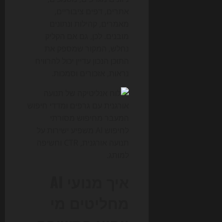
אתרים, דפים ציבוריים,
מאמרים, קהילות ונתונים
מובנים. לכן, גם אם הקליק
נחלש, המקור שמספק את
התוכן הנכון עדיין יכול להרוויח
נראות, אזכורים וסמכות.
המעבר מחיפוש מסורתי
לחיפוש AI משפיע ישירות על
תנועה אורגנית, CTR וחשיפה
למותג.
איך מנועי AI
מחליטים מי