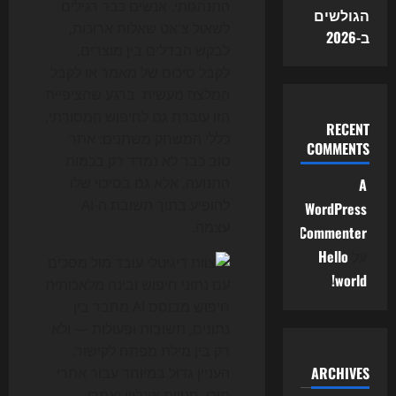
התנהגותי. אנשים כבר רגילים
הגולשים
לשאול צ'אט שאלות ארוכות,
ב-2026
לבקש הבדלים בין מוצרים,
לקבל סיכום של מאמר או לקבל
המלצה מעשית. ברגע שהציפייה
הזו עוברת גם לחיפוש המסורתי,
RECENT
כללי המשחק משתנים: אתר
COMMENTS
טוב כבר לא נמדד רק בכמות
התנועה, אלא גם בסיכוי שלו
A
להופיע בתוך תשובת ה-AI
WordPress
עצמה.
Commenter
על
Hello
world!
חיפוש מבוסס AI מחבר בין
נתונים, תשובות ופעולות — ולא
רק בין מילת מפתח לקישור.
ARCHIVES
העניין גדול במיוחד עבור אתרי
תוכן, חנויות אונליין ואתרי