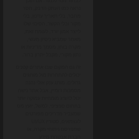
לבחור ממי ללמוד. אם תוכן
נראה כמו העתק-הדבק, חסר
מחבר, בלי תאריך עדכון, בלי
מקור ובלי הקשר, הסיכוי שלו
לייצר אמון יורד. לעומת זאת,
מאמר שמביא ניסיון מעשי,
מקרה בוחן, מסמך מדיניות או
נתון מקורי, מקבל יתרון ברור.
זה גם המקום שבו אתרים קטנים
יכולים להתחרות מול מותגים
גדולים. מותג ענק אולי נהנה
מסמכות דומיין, אבל אתר נישה
יכול להציג מומחיות עמוקה יותר
בתחום ספציפי. למשל, יועץ מס
שמעביר מדריכים מפורטים
לעצמאים, סטודיו UI/UX
שמפרסם ניתוחי מקרה, או
חברת אבטחת מידע