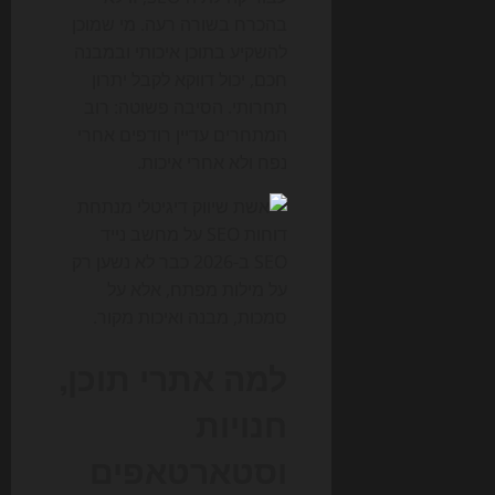
בהכרח בשורה רעה. מי שמוכן
להשקיע בתוכן איכותי ובמבנה
חכם, יכול דווקא לקבל יתרון
תחרותי. הסיבה פשוטה: רוב
המתחרים עדיין רודפים אחרי
נפח ולא אחרי איכות.
SEO ב-2026 כבר לא נשען רק
על מילות מפתח, אלא על
סמכות, מבנה ואיכות מקור.
למה אתרי תוכן,
חנויות
וסטארטאפים