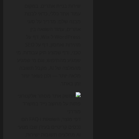
שירות בניית אתרים. במקום
עמוד אחד כללי, כדאי לבנות
מבנה שלם: מדריך על סוגי
אתרים, עמוד השוואה בין
WordPress ל-Wix, דף על
מהירות ואחסון, דף על SEO
טכני, ודף שמציג תיק עבודות. מי
שמגיע מהחיפוש, וגם מי שמגיע
מהמלצה של AI, מקבל תשובה
מלאה יותר — ולכן נשאר יותר
זמן באתר.
דפי מוצר, השוואות ו-FAQ הם
נכסים קריטיים בעידן שבו מנועי
AI מחלצים תשובות ישירות.