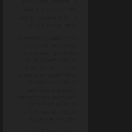
עדכניות
– תאריך, גרסה,
שינויי מדיניות או עדכון מוצר.
חוויית משתמש
– קריאות,
נגישות, מהירות ו-UX ברור.
במילים פשוטות, גוגל ומנועי AI
מחפשים היום לא רק תשובה,
אלא גם מקור שמוכיח שהוא
מבין את התחום לעומק. דף
שמסביר מושג אחד בצורה
שטחית יתקשה מול דף שמביא
גם רקע, גם דוגמאות, גם
מונחים קשורים וגם הסבר
מעשי. זה נכון במיוחד בתחומים
טכניים כמו בניית אתרים,
אוטומציה, אבטחת מידע, בינה
מלאכותית ושיווק דיגיטלי.
עבור קהילת ה-SEO, זו לא