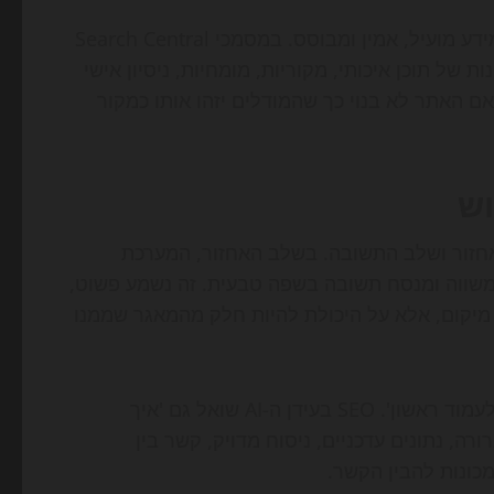
גוגל מצידה ממשיכה להדגיש כי מטרת החיפוש היא להציג מידע מועיל, אמין ומבוסס. במסמכי Search Central
של תוכן איכותי, מקוריות, מומחיות, ניסיון אישי
ם האתר לא בנוי כך שהמודלים יזהו אותו כמקור
האחזור ושלב התשובה. בשלב האחזור, המערכת
משווה ומנסח תשובה בשפה טבעית. זה נשמע פשוט,
יקום, אלא על היכולת להיות חלק מהמאגר שממנו
במילים אחרות, SEO מסורתי התמקד בשאלה 'איך מגיעים לעמוד ראשון'. SEO בעידן ה-AI שואל גם 'איך
רה, נתונים עדכניים, ניסוח מדויק, קשר בין
מכונות להבין הקשר.