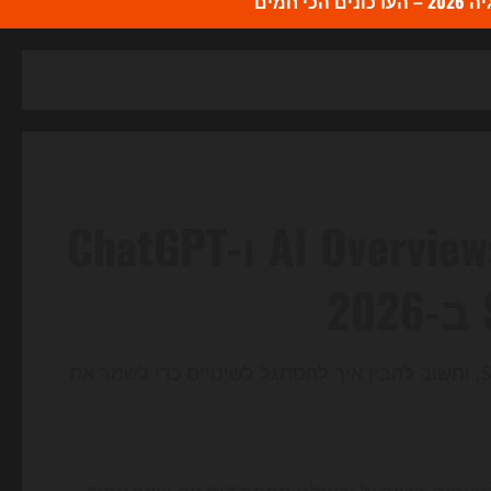
כי חמים
הקליק הבא נעלם: איך AI Overviews ו-ChatGPT
ב-2026, חיפוש מבוסס AI משנה את כללי המשחק ב-SEO, וחשוב להבין איך להסתגל לשינויים כדי לשמר את