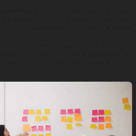
מערכות כמו tGPT Search
לסרוק, שקל להבין ושיש בהם ערך ייחודי. מאמרים ארוכים
ממוקדים או בלי מבנה ברור בהחלט נחלשים.
מקורות עם מידע חדש, ניסוח נקי, כותרות ענייניות ונתונ
תוכן גנרי או אוטומציה לא מבוקרת עלולים להיעלם מהשיח.