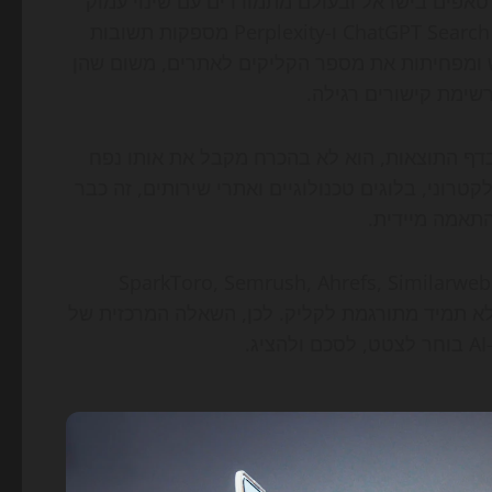
 וסטארטאפים בישראל ובעולם מתמודדים עם שינוי עמוק
בחיפוש: מערכות מבוססות AI כמו AI Overviews של גוגל, ChatGPT Search ו-Perplexity מספקות תשובות
 ומפחיתות את מספר הקליקים לאתרים, משום שהן
דף התוצאות, הוא לא בהכרח מקבל את אותו נפח
טרוני, בלוגים טכנולוגיים ואתרי שירותים, זה כבר
התאמה מיידית.
לפי דוחות ותובנות שפורסמו בשנים האחרונות על ידי גוגל, SparkToro, Semrush, Ahrefs, Similarweb
 לא תמיד מתורגמת לקליק. לכן, השאלה המרכזית של