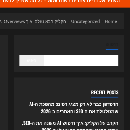
העתיד של בניית אתרים בשנת 2026 – כל מה שצריך לדעת
Home
Uncategorized
הקליק הבא נעלם: איך AI Overviews ו-ChatGPT Search משנים את ה-SEO ב-2026
חיפוש
חיפוש
RECENT POSTS
הדפדפן כבר לא רק מציג דפים: מהפכת ה‑AI
שמטלטלת את ה‑SEO והאתרים ב‑2026
הקרב על הקליק: איך חיפוש AI משנה את ה-SEO,