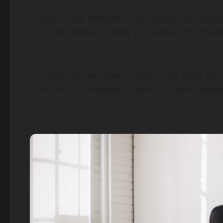
Cha ו-Perplexity נוטות להציג תשובות עם ציטוטים, ולכן הן מעדיפות מקורות שקל
 לא בהכרח מנצחים, אבל מאמרים עמוסים, לא
השינוי הזה גם מגדיל את החשיבות של תוכן מקורי. מודל AI יכול לסכם עשרות מקורות, אבל הוא ייטה לבחור
ים שאפשר לאמת. לכן, אתרים שמסתמכים על חזרתיות,