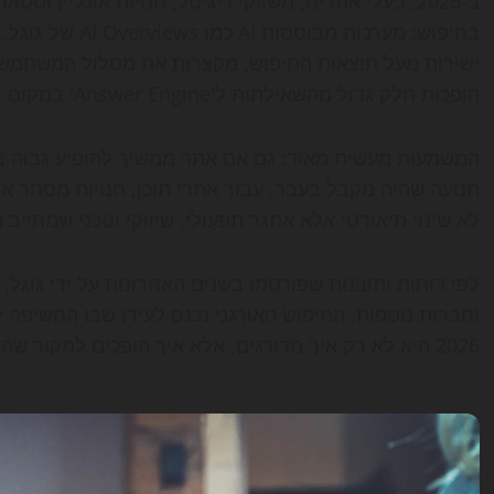
ב-2026, בעלי אתרים, משווקי דיגיטל, חנויות אונליין
ישירות מעל תוצאות החיפוש, מקצרות את מסלול המשתמש
הופכות חלק גדול מהשאילתות ל'Answer Engine' במקום רשימת קישורים רגילה.
המשמעות מעשית מאוד: גם אם אתר ממשיך להופיע גבוה ב
תנועה שהיה מקבל בעבר. עבור אתרי תוכן, חנויות מסחר אלק
לא שינוי תיאורטי אלא אתגר תפעולי, שיווקי וטכני שמחייב 
וחברות נוספות, החיפוש האורגני נכנס לעידן שבו החשיפה
2026 היא לא רק איך מדורגים, אלא איך הופכים למקור שה-AI בוחר לצטט, לסכם ולהציג.