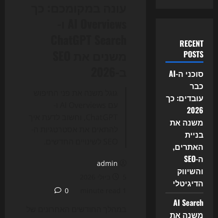
עונה במקומכם: כך
AI Overviews ו-
ChatGPT Search
RECENT
משנים את SEO
POSTS
ב-2026
סוכני ה-AI
כבר
גוגל משנה את פני החיפוש
עובדים: כך
עם AI Overviews ו-
2026
ChatGPT, וחשוב לדעת איך
משנה את
להתאים את אסטרטגיות ה-
בניית
SEO לשינויים החדשים.
האתרים,
ה-SEO
admin
והשיווק
5 ביולי 2026
הדיגיטלי
0
1 minute read
AI Search
במהלך החודשים האחרונים של
משנה את