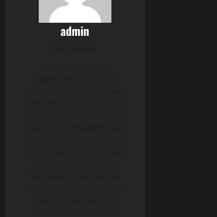
admin
Administrator
Myd הוא אתר חדשות
טכנולוגיה ישראלי המתמקד
בעולם הדיגיטל, בינה מלאכותית
(AI), בניית אתרים, SEO, שיווק
דיגיטלי וטרנדים חדשים. באתר
תוכלו למצוא מדריכים, חדשות
עדכניות, כלים מתקדמים וטיפים
מעשיים לכל מי שרוצה להצליח
בעולם האינטרנט. המערכת
מפרסמת תכנים באופן שוטף
ומתמקדת במידע עדכני לשנת
2026, עם דגש על חדשנות,
טכנולוגיה וצמיחה דיגיטלית.