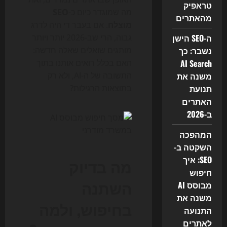
טראפיק
מה שמוגדר כיום כ-
SEO
מהאתרים
מוצלח
. אם בעבר די היה לדרג
ה-SEO הישן
גבוה, הרי שב-2026 יותר ויותר
נשבר: כך
מותגים שואלים שאלה חדשה:
AI Search
האם בכלל רואים אותנו בתוך
משנה את
התשובה של ה-AI, ולא רק
תנועת
בתוצאות הרגילות?
האתרים
ב-2026
המהפכה
השקטה ב-
SEO: איך
מה בדיוק
חיפוש
השתנה
מבוסס AI
משנה את
בחיפוש, ולמה
התנועה
לאתרים