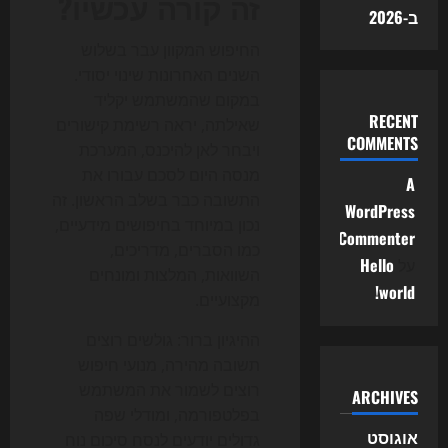
זה קורה עכשיו?
ב-2026
החיפוש המקוון עבר בשלוש
השנים האחרונות שינוי יסודי.
במקום שהמשתמש יקליד
RECENT
שאילתה, יראה רשימת קישורים
COMMENTS
ויבחר לאן להיכנס, המערכת
מנסה היום לסכם עבורו את
A
התשובה כבר בשלב הראשון. זה
WordPress
נכון במיוחד בחיפושים מידעיים,
Commenter
כמו הסברים, מדריכים,
על
Hello
השוואות, המלצות ומונחים
world!
מקצועיים.
ההיגיון ברור: גולשים רוצים
תשובה מהירה, מנועי חיפוש
רוצים לשמור את המשתמש
ARCHIVES
בפלטפורמה, ומודלי שפה
אוגוסט
גדולים יודעים לנסח סיכום נוח