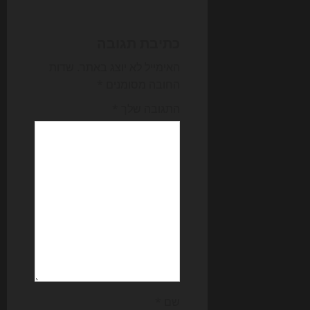
v
i
כתיבת תגובה
g
האימייל לא יוצג באתר.
שדות
החובה מסומנים
*
a
התגובה שלך
*
t
i
o
n
שם
*