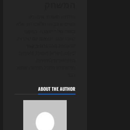
המשחק
החידוש האמיתי איננו רק
בשימוש בבינה מלאכותית, אלא
באופי של התשובה. במקום
להציג עשר תוצאות עם כותרות,
המערכת בונה
נרטיב קצר
:
סיכום, נקודות מפתח, ולעיתים
גם קישורים למקורות.
המשתמש מקבל תחושה שהוא
כבר
ABOUT THE AUTHOR