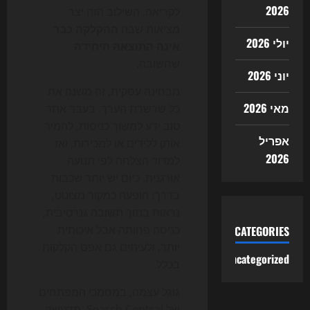
2026
לקריאה. השילוב הזה יצר
מציאות שבה
ההקלקה כבר
יולי 2026
אינה התוצאה היחידה
שחשובה.
יוני 2026
מבחינה עסקית, זה משנה את
מאי 2026
כל שרשרת הערך. בעבר אתר
טוב ידע למשוך כניסות, להמיר
אפריל
אותן ללידים או למכירות, ואז
2026
למדוד הצלחה לפי תנועה
אורגנית. כיום יש יותר שכבות
בדרך: הופעה כמקור מצוטט,
נראות בתוך תשובה גנרטיבית,
כניסה פחותה אבל איכותית
CATEGORIES
יותר, ולעיתים גם אפס הקלקות
Uncategorized
בכלל.
גוגל עצמה, במסמכי המפתחים
של Search Central, מדגישה