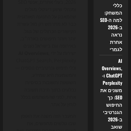
2026, בעלי אתרים, אנשי SEO
כללי
ומנהלי שיווק דיגיטלי מגלים
המשחק:
שהמאבק על התנועה האורגנית
למה ה-SEO
כבר לא מתרחש רק מול עשרת
ב-2026
הקישורים הכחולים של גוגל.
נראה
יותר ויותר חיפושים בארה״ב,
אחרת
באירופה וגם בישראל נענים
לגמרי
ישירות על ידי
,
AI Overviews
ChatGPT Search, Perplexity
AI
Overviews,
וכלי חיפוש גנרטיביים נוספים —
ChatGPT ו-
והמשמעות היא שמידע,
Perplexity
השוואות ותשובות בסיסיות
משנים את
נבלעים בתוך תיבת תשובה
SEO: כך
אחת, לפני שהמשתמש בכלל
החיפוש
לוחץ על אתר.
הגנרטיבי
המעבר הזה משנה את האופן
ב-2026
שבו גולשים מחפשים, את
שואב
האופן שבו אתרים נמדדים, ואת