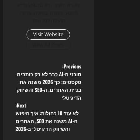
מטרת האתר היא להנגיש מידע
מקצועי בצורה פשוטה, ברורה
ומועילה לכל אחד.
Visit Website
View All Posts
P
Previous:
סוכני ה-AI כבר לא רק כותבים
o
טקסטים: כך 2026 משנה את
בניית האתרים, ה-SEO והשיווק
s
הדיגיטלי
t
Next:
לא עוד 10 כחולות: איך חיפוש
n
ה-AI משנה את SEO, האתרים
והשיווק הדיגיטלי ב-2026
a