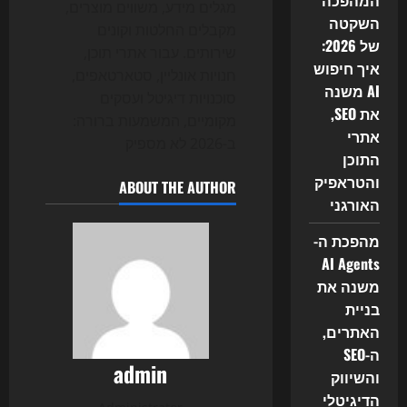
המהפכה
מגלים מידע, משווים מוצרים,
השקטה
מקבלים החלטות וקונים
של 2026:
שירותים. עבור אתרי תוכן,
איך חיפוש
חנויות אונליין, סטארטאפים,
AI משנה
סוכנויות דיגיטל ועסקים
את SEO,
מקומיים, המשמעות ברורה:
אתרי
ב-2026 לא מספיק
התוכן
והטראפיק
ABOUT THE AUTHOR
האורגני
מהפכת ה-
AI Agents
משנה את
בניית
האתרים,
ה-SEO
admin
והשיווק
הדיגיטלי