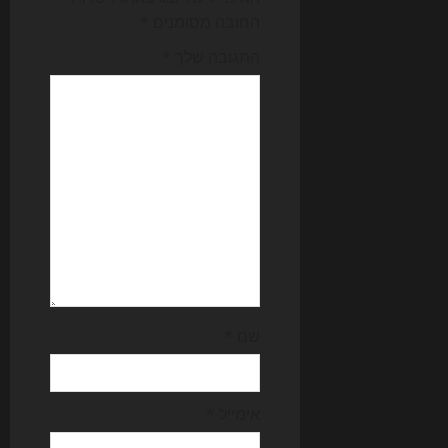
g
החובה מסומנים
*
a
התגובה שלך
*
t
i
o
n
שם
*
אימייל
*