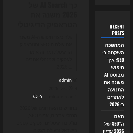
כך AI Search של
2026 משנה את
הטראפיק הדיגיטלי
RECENT
POSTS
גלה כיצד חיפוש ה-AI משנה
המהפכה
את עולם ה-SEO והטראפיק
השקטה ב-
הדיגיטלי, ומה זה אומר
SEO: איך
לעסקים ולמנהלי אתרים
חיפוש
ב-2026.
מבוסס AI
admin
משנה את
4 ביולי 2026
התנועה
לאתרים
0
1 minute read
ב-2026
בחודשים האחרונים של 2026,
מנהלי אתרים, אנשי SEO,
האם
מו"לים דיגיטליים ועסקים קטנים
ה־SEO של
בישראל ובעולם מגלים
2026 עדיין