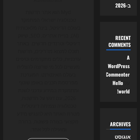
Administrator
ב-2026
Myd הוא אתר חדשות
טכנולוגיה ישראלי המתמקד
בעולם הדיגיטל, בינה מלאכותית
(AI), בניית אתרים, SEO, שיווק
RECENT
דיגיטלי וטרנדים חדשים. באתר
COMMENTS
תוכלו למצוא מדריכים, חדשות
A
עדכניות, כלים מתקדמים וטיפים
WordPress
מעשיים לכל מי שרוצה להצליח
Commenter
בעולם האינטרנט. המערכת
על
Hello
מפרסמת תכנים באופן שוטף
ומתמקדת במידע עדכני לשנת
world!
2026, עם דגש על חדשנות,
טכנולוגיה וצמיחה דיגיטלית.
מטרת האתר היא להנגיש מידע
מקצועי בצורה פשוטה, ברורה
ARCHIVES
ומועילה לכל אחד.
אוגוסט