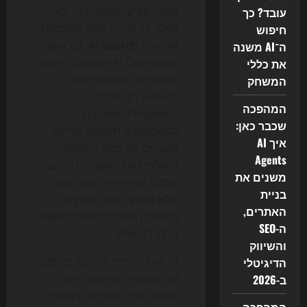
שהטראפיק האורגני כבר לא
עובד? כך
נשלט רק על ידי עמוד התוצאות
חיפוש
של גוגל:
AI Search
, ובראשו
ה־AI משנה
Google AI Overviews, חיפוש
את כללי
שיחתי וכלי תשובות כמו
המשחק
ChatGPT Search ו-
המהפכה
Perplexity, מספקים
שכבר כאן:
למשתמשים תשובות ישירות,
איך AI
מקצרים את מסע ההקלקה
Agents
ומאלצים את השוק כולו לחשב
משנים את
מסלול מחדש — משום שמי
בניית
שלא מופיע כמקור אמין או
האתרים,
כתשובה מסודרת עלול להישאר
ה-SEO
מחוץ למשחק.
והשיווק
זה לא עוד שינוי קוסמטי בעיצוב
הדיגיטלי
של תוצאות החיפוש. מדובר
ב-2026
בשינוי מבני באופן שבו אנשים