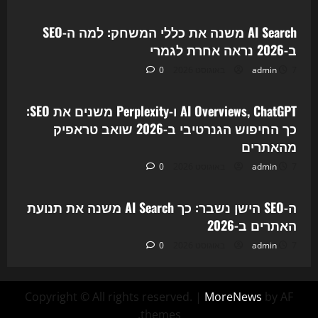
AI Search משנה את כללי המשחק: למה ה-SEO
ב-2026 נראה אחרת לגמרי
7 באוגוסט 2026
admin
0
Uncategorized
AI Overviews, ChatGPT ו-Perplexity משנים את SEO:
כך החיפוש הגנרטיבי ב-2026 שואב טראפיק
מהאתרים
7 באוגוסט 2026
admin
0
Uncategorized
ה-SEO הישן נשבר: כך AI Search משנה את תנועת
האתרים ב-2026
7 באוגוסט 2026
admin
0
Copyright © All rights reserved.
|
MoreNews
by AF
themes.