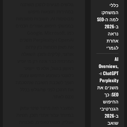
גולשים מגיעים לתוכן משתנה
כללי
במהירות: תוצאות חיפוש
המשחק:
מבוססות AI, תשובות מסוכמות
למה ה-SEO
בממשקי חיפוש, ועוזרים חכמים
ב-2026
כמו Google, Microsoft,
נראה
OpenAI ו-Perplexity משנים
אחרת
את מאזן הכוחות בין קידום
לגמרי
אורגני, קליקים ותוכן. השאלה
AI
המרכזית כבר אינה רק מי יופיע
Overviews,
ראשון בגוגל, אלא מי יישאר
ChatGPT ו-
רלוונטי כשמנוע החיפוש עצמו
Perplexity
הופך לשכבת תשובה שמסכמת
משנים את
את התוכן לפני שהגולש בכלל
SEO: כך
נכנס לאתר.
החיפוש
המעבר הזה מייצר שינוי עמוק
הגנרטיבי
במיוחד עבור אתרי תוכן, חנויות
ב-2026
אונליין, סטארטאפים, סוכנויות
שואב