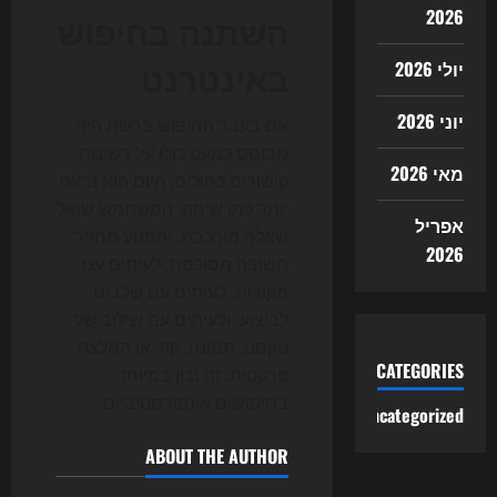
2026
השתנה בחיפוש
באינטרנט
יולי 2026
יוני 2026
אם בעבר החיפוש ברשת היה
מבוסס כמעט כולו על רשימת
מאי 2026
קישורים כחולים, היום הוא נראה
יותר כמו שיחה. המשתמש שואל
אפריל
שאלה מורכבת, והמנוע מחזיר
2026
תשובה מסוכמת, לעיתים עם
מקורות, לעיתים עם שלבים
לביצוע, ולעיתים עם שילוב של
טקסט, תמונה, קוד או המלצה
CATEGORIES
פרקטית. זה נכון במיוחד
בחיפושים אינפורמטיביים:
Uncategorized
ABOUT THE AUTHOR