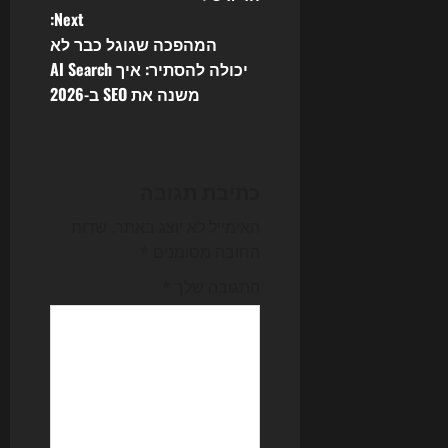
t
Next:
n
המהפכה שגוגל כבר לא
יכולה להסתיר: איך AI Search
a
משנה את SEO ב-2026
v
i
כתיבת תגובה
g
האימייל לא יוצג באתר.
שדות
a
החובה מסומנים
*
t
התגובה שלך
*
i
o
n