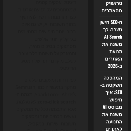
דיגיטל ועסקים קטנים
טראפיק
שמסתמכים על תנועה אורגנית.
מהאתרים
לצד הזדמנות חדשה להיחשף
ה-SEO הישן
בתוך תשובות AI, יש גם איום
נשבר: כך
ברור: יותר חיפושים מסתיימים
AI Search
בלי קליק, יותר גולשים
משנה את
מסתפקים בסיכום מהיר,
תנועת
והמאבק על תשומת הלב עובר
האתרים
לשלב מוקדם יותר של המסע
ב-2026
הדיגיטלי.
המהפכה
לפי דוחות ומעקבים של גופי
השקטה ב-
מחקר בתעשייה כמו Semrush,
SEO: איך
Ahrefs ו-SparkToro, מגמת ה-
חיפוש
zero-click search
לא נעלמה,
מבוסס AI
אלא התעצמה ככל שהממשקים
משנה את
נעשים חכמים יותר ומספקים
התנועה
תשובות ישירות. במקביל,
לאתרים