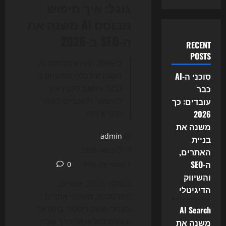
גוגל: איך חיפוש
מבוסס AI משנה את
ה-SEO ב-2026
RECENT
POSTS
ב-2026 חיפוש מבוסס AI
סוכני ה-AI
משנה את כללי המשחק ב-
כבר
SEO, וחשוב להבין איך
עובדים: כך
להישאר רלוונטיים בעידן
2026
החדש הזה.
משנה את
admin
בניית
9 במאי 2026
האתרים,
ה-SEO
0
1 minute read
והשיווק
במהלך 2026, אתרים,
הדיגיטלי
מפרסמים, מפתחי אתרים
ומנהלי שיווק דיגיטלי בישראל
AI Search
ובעולם מגלים שהדרך שבה
משנה את