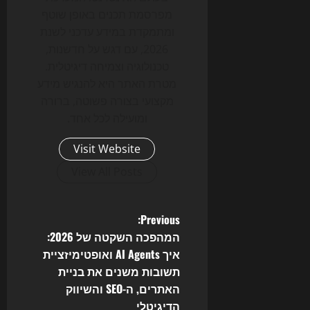
מפרסמת תכנים באופן שוטף
ומתמקדת במידע עדכני לשנת
2026, עם דגש על חדשנות,
טכנולוגיה וצמיחה דיגיטלית.
מטרת האתר היא להנגיש מידע
מקצועי בצורה פשוטה, ברורה
ומועילה לכל אחד.
Visit Website
View All Posts
P
Previous:
המהפכה השקטה של 2026:
o
איך AI Agents ואופטימיזציית
תשובות משנים את בניית
s
האתרים, ה-SEO והשיווק
הדיגיטלי