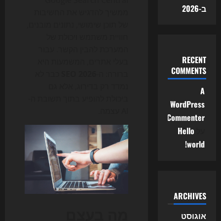
Google Search Central
ב-2026
ממשיך להדגיש את החשיבות
של תוכן שימושי, נתונים מובנים,
חוויית משתמש ויכולת של
המערכת להבין הקשר. עבור
RECENT
בעלי אתרים, המשמעות היא
COMMENTS
ברורה: ה-
SEO 2026
כבר לא
נמדד רק בדירוג, אלא גם
A
ביכולת להופיע בתוך תשובת ה-
WordPress
AI עצמה.
Commenter
על
Hello
world!
ARCHIVES
מה בעצם
אוגוסט