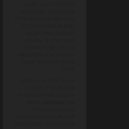
עבור אתרי חדשות, בלוגים,
מדריכים ואתרי תוכן, זה אתגר
אמיתי. עבור אתרי מסחר, לידים
ו-B2B, זה אומר שהאתר חייב
לתפקד גם כעמוד תוכן וגם
כעמוד המרה. מי שלא יודע
לייצר ערך מעבר לתשובה
הבסיסית, יאבד חלק מהתנועה
שהייתה נראית פעם "מובנת
מאליה".
לכן יותר מנהלי שיווק ב-2026
מפסיקים למדוד רק CTR ו-
position, ומתחילים לעקוב גם
אחרי
mentions
, הופעות
בתשובות AI, זמן שהייה,
מעורבות, השפעה על branded
search והמרות שמגיעות מתוכן