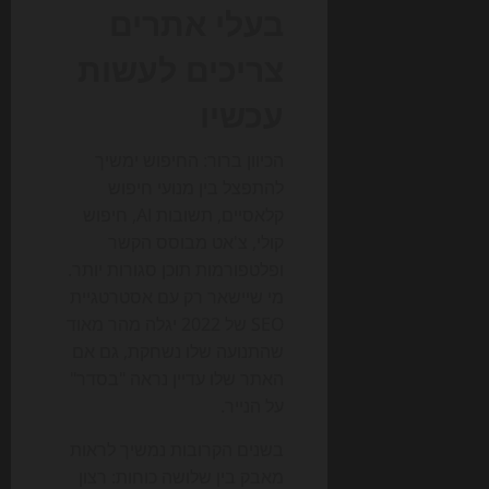
בעלי אתרים
צריכים לעשות
עכשיו
הכיוון ברור: החיפוש ימשיך
להתפצל בין מנועי חיפוש
קלאסיים, תשובות AI, חיפוש
קולי, צ'אט מבוסס הקשר
ופלטפורמות תוכן סגורות יותר.
מי שיישאר רק עם אסטרטגיית
SEO של 2022 יגלה מהר מאוד
שהתנועה שלו נשחקת, גם אם
האתר שלו עדיין נראה "בסדר"
על הנייר.
בשנים הקרובות נמשיך לראות
מאבק בין שלושה כוחות: רצון