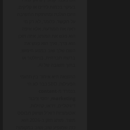
בעיקר בכמות לידים או קליקים,
היום הולכת ומתחזקת החשיבה
על
הקשר
. כלומר, לא רק מי
ראה את המודעה, אלא איפה
הוא פגש את המותג, איזה תוכן
הוא צרך, ואיך הוא פגש את
השם שלך שוב במנוע חיפוש,
ברשת חברתית, בניוזלטר או
בתוך תשובה של AI.
התוצאה היא איחוד בין תחומי
הפעילות. SEO כבר לא חי
בנפרד מ-
content
marketing
, יחסי ציבור
דיגיטליים, וידאו, קהילות,
אוטומציות דוא"ל ושיווק מבוסס
מוצר. מותג חזק ב-2026 הוא
כזה שמופיע שוב ושוב במקומות