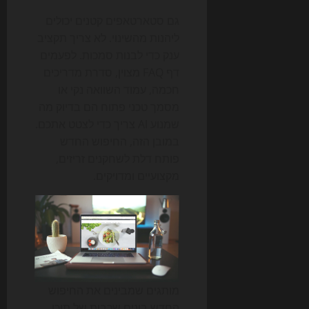
גם סטארטאפים קטנים יכולים
ליהנות מהשינוי. לא צריך תקציב
ענק כדי לבנות סמכות. לפעמים
דף FAQ מצוין, סדרת מדריכים
חכמה, עמוד השוואה נקי או
מסמך טכני פתוח הם בדיוק מה
שמנוע AI צריך כדי לצטט אתכם.
במובן הזה, החיפוש החדש
פותח דלת לשחקנים זריזים,
מקצועיים ומדויקים.
מותגים שמבינים את החיפוש
החדש בונים שכבות של תוכן,