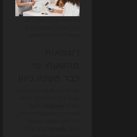
אוטומציה חכמה חוסכת זמן,
אבל העריכה האנושית עדיין
קובעת את איכות התוצאה.
דוגמאות
מהשטח: מי
כבר משנה כיוון
חברות תוכן, SaaS ופלטפורמות
מסחר כבר פועלות לפי ההיגיון
החדש.
HubSpot
, למשל,
מזוהה כבר שנים עם מרכזי ידע,
מדריכים, השוואות ומאמרי
עומק.
Shopify
בנתה סביב
המותג שלה שכבת תוכן