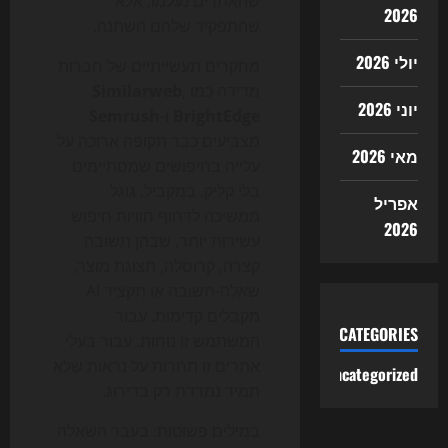
שהאתרים נעלמו, אלא
2026
שהתפקיד שלהם השתנה.
יולי 2026
מחקרים תעשייתיים של חברות
מדידה כמו
,
Similarweb
יוני 2026
BrightEdge
ו-
Semrush
מצביעים כבר תקופה ארוכה על
מאי 2026
עלייה בחיפושים שמסתיימים
בלי קליק. במקביל, גוגל
אפריל
ממשיכה לדחוף חוויות חיפוש
2026
עשירות יותר, שבהן תשובה
קצרה, קרוסלה, תצוגת מוצר,
שאלה-תשובה או תקציר AI
מקבלים קדימות. עבור
CATEGORIES
המשתמש זו נוחות. עבור בעלי
אתרים זו תחרות על נראות שלא
Uncategorized
תמיד נמדדת רק בדירוג.
במילים פשוטות: בעבר השאלה