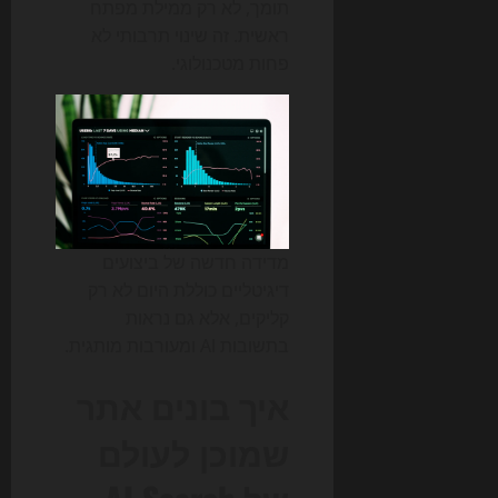
תומך, לא רק ממילת מפתח
ראשית. זה שינוי תרבותי לא
פחות מטכנולוגי.
מדידה חדשה של ביצועים
דיגיטליים כוללת היום לא רק
קליקים, אלא גם נראות
בתשובות AI ומעורבות מותגית.
איך בונים אתר
שמוכן לעולם