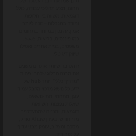
תוכן שמראה הבנה עמוקה של
תחום, מציג תהליכי עבודה, כולל
דוגמאות, משווה בין חלופות
ומודה במגבלות – זוכה ליותר
אמון. זה נכון במיוחד בתחומים
כמו פיננסים, בריאות, SaaS,
משפטים, בניית אתרים ואפילו
שיווק דיגיטלי.
זו הסיבה שיותר אתרים משנים
את מבנה הבלוג שלהם: פחות
"מדריך כללי" ויותר
hub
של
ידע. כל נושא מרכזי מקבל עמוד
עוגן, מתחתיו תתי-נושאים,
שאלות נפוצות, השוואות,
דוגמאות, ותכנים שמתעדכנים
מדי חודש. בעידן שבו AI סורק,
מסכם ומצליב, עומק מבני עדיף
על נפח ריק.