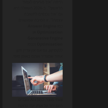
הייתה "איך מגיעים לעמוד
הראשון?". ב-2026 השאלה היא
גם "איך נכנסים לתשובה
עצמה?". זו הסיבה שמושגים
כמו
Answer Engine
Optimization
או
Generative Engine
Optimization
נכנסו
ללקסיקון, גם אם אין עדיין תקן
אחיד שמגדיר אותם באופן סופי.
צוותי מוצר, SEO ו-AI עובדים
היום יחד על אותו יעד: נראות