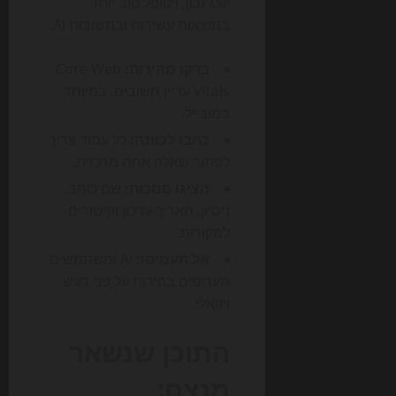
יוצג נכון, ויטופל טוב יותר
בתוצאות עשירות ובתשובות AI.
בדקו מהירות:
Core Web
Vitals עדיין חשובים, במיוחד
במובייל.
כתבו לכוונה:
כל עמוד צריך
לפתור שאלה אחת מרכזית.
הציגו סמכות:
שם כותב,
ניסיון, תאריך עדכון וקישורים
למקורות.
אל תעמיסו:
AI ומשתמשים
מעדיפים בהירות על פני רעש
ויזואלי.
התוכן שנשאר
מנצח: