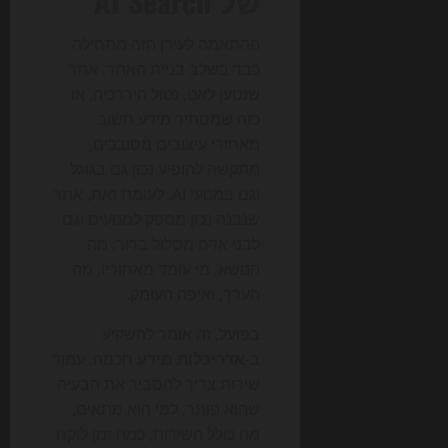
של AI Search
ההתאמה לעידן הזה מתחילה
כבר בשלב בניית האתר. אתר
שנטען לאט, נטול היררכיה, או
כזה שמסתיר מידע חשוב
מאחורי עיצובים מסובכים,
מתקשה להופיע נכון גם בגוגל
וגם במנועי AI. לעומת זאת, אתר
שנבנה נכון מספק למנועים וגם
לבני אדם מסלול ברור: מה
הנושא, מי עומד מאחוריו, מה
הערך, ואיפה העומק.
בפועל, זה אומר להשקיע
ב-
אדריכלות מידע
חכמה. עמוד
שירות צריך להסביר את הבעיה
שהוא פותר, למי הוא מתאים,
מה כולל השירות, כמה זמן לוקח