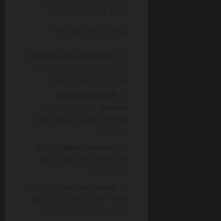
לאורך כל מסלול החיפוש.
בפועל, כדאי לעקוב אחרי:
Visibility in AI answers:
האם המותג או הדף מצוטטים
או נזכרים בתשובות AI?
Branded search
growth:
האם יותר אנשים
מחפשים את שם המותג לאחר
חשיפה?
Engaged sessions:
לא
רק כניסות, אלא עומק גלישה
וזמן שהייה.
Conversion assist:
אילו
עמודי תוכן תורמים להמרה גם
אם לא סגרו עסקה ישירות.