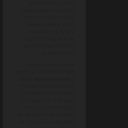
התהליך, מה ההבדל מול
חלופות, ואילו שאלות נפוצות
עולות. דף מוצר צריך להכיל
מפרט, שימושים, השוואה,
ביקורות, זמינות ותמונות
איכותיות. עמוד מדריך צריך
להתחיל בתשובה קצרה ואז
להרחיב בשלבים.
Google Search Central
ממליצה באופן עקבי על שימוש
ב-
data structured
ובסימון
schema רלוונטי, כי הוא עוזר
למערכות להבין את תוכן הדף.
חשוב לזכור: זה לא קסם, לא
הבטחה לדירוג, ולא תחליף
לתוכן טוב. אבל זה בהחלט יכול
לשפר את הסיכוי שהעמוד יובן,