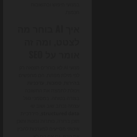
במנועי חיפוש ובתשובות
חכמות.
איך AI בוחר מה
לצטט, ומה זה
אומר על SEO
מנועי AI לא בוחרים תוצאה רק
לפי מילת מפתח. הם מחפשים
בהירות
,
סמכות
,
עדכניות
ויכולת לתמצת את התשובה
בצורה בטוחה. במסמכי גוגל
עצמה נכתב שוב ושוב ש-
structured data
, היררכיית
תוכן ברורה, כותרות נכונות ותוכן
איכותי מסייעים למערכות להבין
את הדף, גם אם הם לא