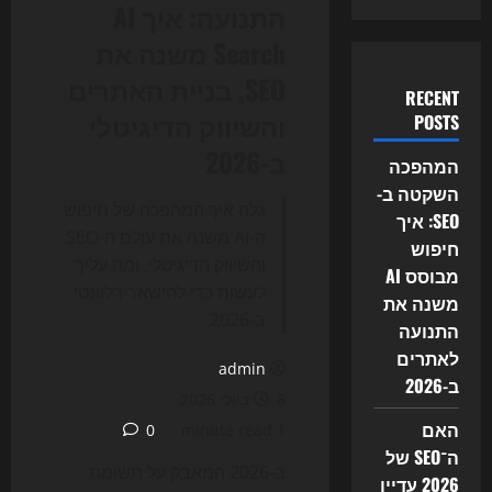
התנועה: איך AI
Search משנה את
SEO, בניית האתרים
RECENT
והשיווק הדיגיטלי
POSTS
ב-2026
המהפכה
השקטה ב-
גלה איך המהפכה של חיפוש
SEO: איך
ה-AI משנה את עולם ה-SEO
חיפוש
והשיווק הדיגיטלי, ומה עליך
מבוסס AI
לעשות כדי להישאר רלוונטי
משנה את
ב-2026.
התנועה
לאתרים
admin
ב-2026
8 ביולי 2026
האם
0
1 minute read
ה־SEO של
ב-2026 המאבק על תשומת
2026 עדיין