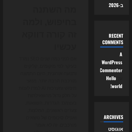
ב-2026
מה השתנה
בחיפוש, ולמה
זה קורה דווקא
RECENT
COMMENTS
עכשיו
A
אם לפני כמה שנים SEO נמדד
WordPress
בעיקר לפי מיקומים, קליקים
Commenter
ותנועה אורגנית, היום התמונה
על
Hello
מורכבת הרבה יותר. מנועי
world!
חיפוש ומערכות AI למדו לענות
על חלק גדול מהשאילתות
בעצמם: הגדרות, השוואות,
צעדים ראשונים, המלצות,
ARCHIVES
ואפילו סיכומים של נושאים
מורכבים. זה לא אומר
אוגוסט