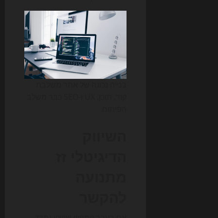
בנייה נכונה של אתר משלבת
קוד, תוכן, UX ו-SEO כבר משלב
הפיתוח.
השיווק
הדיגיטלי זז
מתנועה
להקשר
אם בעבר קמפיין שיווקי נמדד