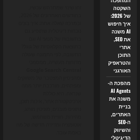
המהפכה
השקטה
זהו שינוי שמתרחש עכשיו,
של 2026:
בחודשים האחרונים של 2026,
איך חיפוש
ובמרכזו שאלה אחת: איך בונים
AI משנה
נוכחות דיגיטלית שתופיע גם
את SEO,
בתשובות של מנועי AI וגם
אתרי
בתוצאות הקלאסיות של גוגל?
התוכן
התשובה, לפי התמונה שעולה
והטראפיק
מדוחות תעשייה, ממסמכי
האורגני
Google Search Central
ומהניסיון המצטבר של משווקים
מהפכת ה-
ומפתחים, מורכבת יותר ממה
AI Agents
שנראה. היא כוללת
משנה את
ארכיטקטורת אתר, איכות תוכן,
בניית
נתונים מובנים, מוניטין מותג,
האתרים,
מהירות, חוויית משתמש,
ה-SEO
אוטומציה ומדידה חדשה של מה
והשיווק
באמת עובד.
הדיגיטלי