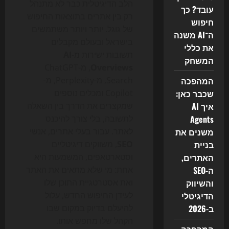
הלב הדיגיטלית כבר לא מתנהל
עובד? כך
רק בין אתרים בתוצאות החיפוש
חיפוש
של גוגל. יותר ויותר משתמשים
ה־AI משנה
בישראל ובעולם מקבלים
את כללי
תשובות ישירות מ-
AI
המשחק
Overviews
, מ-ChatGPT
המהפכה
Search, מ-Perplexity, מ-
שכבר כאן:
Copilot ומכלים נוספים
איך AI
שמקצרים את הדרך בין השאלה
Agents
לתשובה, בלי צורך להיכנס
משנים את
לאתר. עבור בעלי אתרים, אנשי
בניית
SEO
, משווקים דיגיטליים
האתרים,
וסטארטאפים, המשמעות היא
ה-SEO
אחת: מי שלא מתאים את האתר
והשיווק
ואת אסטרטגיית התוכן שלו
הדיגיטלי
לעידן החיפוש החדש, עלול
ב-2026
להיעלם בדיוק במקום שבו
הקהל שלו מחפש אותו.