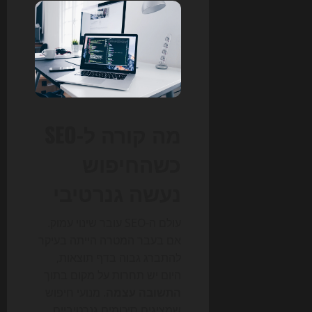
מה קורה ל-SEO
כשהחיפוש
נעשה גנרטיבי
עולם ה-SEO עובר שינוי עמוק.
אם בעבר המטרה הייתה בעיקר
להתברג גבוה בדף תוצאות,
היום יש תחרות על מקום בתוך
התשובה עצמה
. מנועי חיפוש
שמציגים סיכומים גנרטיביים