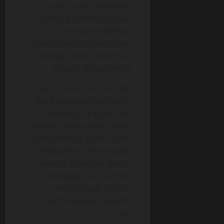
המתוארות ב-Stanford AI
Index ובדוחות שוק נוספים,
השימוש אינו מרוכז רק ב-
Silicon Valley, אלא מתפשט
גם לחברות מסחר, סוכנויות
דיגיטל ועסקים מקומיים.
הסיבה ברורה: החיבור בין AI
לבין כלים קיימים נעשה פשוט
יותר. לא צריך לבנות הכול
מאפס. מספיק לחבר סוכן AI ל-
CMS, ל-CRM, לגיליונות נתונים,
למערכת דיוור או לפלטפורמת
פרסום, ואז להגדיר לו מטרות
ומדדים. זה מה שמאפשר
לחברות קטנות להיראות
ולהתנהג כמו צוות גדול הרבה
יותר.