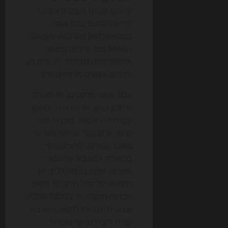
קהלים, לנתח ביצועים ולזהות
חריגות כמעט בזמן אמת.
בפלטפורמות כמו Google Ads
ו-Meta כבר קיימים מנגנוני
אופטימיזציה מבוססי AI, והם רק
הולכים ונעשים מרכזיים יותר.
עבור אנשי מרקטינג, זה לא רק
חיסכון בזמן. זה גם שינוי באופן
קבלת ההחלטות. סוכן AI יכול
להתריע שעמוד נחיתה מסוים
מאבד המרות, להציע שינוי
בכותרת, להצביע על עמוד
שמייצר עלות גבוהה לליד, או
להמליץ על קהל חדש על בסיס
תבניות התנהגות. במקום תגובה
שבועית, נכנסת לתמונה תגובה
יומית ולעיתים אף שעתית.