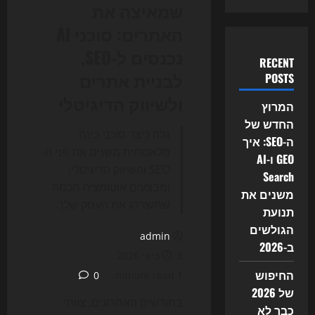
שמאיצה את
האתרים: סוכני AI
נכנסים ל-SEO,
RECENT
לבניית אתרים
POSTS
ולשיווק הדיגיטלי
המרוץ
החדש של
גלה כיצד סוכני בינה
ה-SEO: איך
מלאכותית משנים את פני ה-
GEO ו-AI
SEO והשיווק הדיגיטלי,
Search
ומבצעים אוטומציה חכמה
משנים את
שתשדרג את העסק שלך.
תנועת
הגולשים
admin
ב-2026
3 ביוני 2026
החיפוש
0
1 minute read
של 2026
בחודשים האחרונים, צוותי
כבר לא