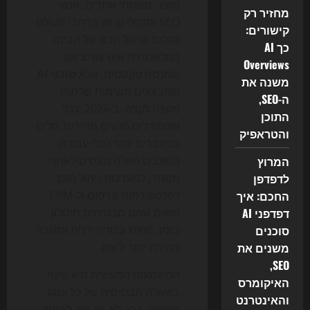
מוצר, מפתחי אתרים, אנשי
מחזיר רק
SEO ומנהלי שיווק ברחבי העולם
קישורים:
מגלים שהגל הבא של הבינה
כך AI
המלאכותית אינו עוד צ'אט
Overviews
שמנסח טקסטים, אלא
סוכני AI
משנה את
שמבצעים משימות שלמות
ה-SEO,
מקצה לקצה. ב-2026, ככל
התוכן
שהמודלים נעשים מהירים, זולים
והטראפיק
ומחוברים יותר לכלי עבודה,
המרוץ
הסוכנים האלה נכנסים לאתרי
לדפדפן
מסחר, למערכות ניהול תוכן,
החכם: איך
לפלטפורמות פרסום ול-CRM,
דפדפני AI
משום שהם מבטיחים חיסכון
סוכנים
בזמן, פחות עבודה ידנית ותגובה
משנים את
מהירה יותר לשוק.
SEO,
המשמעות המעשית היא שינוי
האיקומרס
בשאלה הבסיסית של כל עסק
והאינטרנט
דיגיטלי: כבר לא רק
מה לכתוב