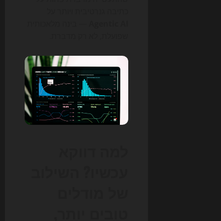
כתיבה גנרטיבית ויותר על
Agentic AI
— בינה מלאכותית
שפועלת, לא רק מדברת.
למה דווקא
עכשיו? השילוב
של מודלים
טובים יותר,