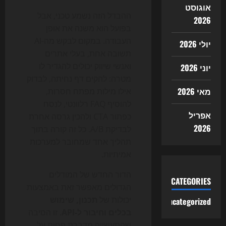
אוגוסט
ההבדל הזה נשמע טכני, אבל
2026
בפועל הוא משנה את אופן
העבודה. במקום לבקש מה-AI
יולי 2026
תשובה אחת, בעלי אתרים
ואנשי שיווק יכולים להגדיר לו
יוני 2026
מטרה: להקים דף נחיתה, לבדוק
מאי 2026
אילו מילות מפתח חסרות,
להוסיף FAQ רלוונטי, לנסח
אפריל
כפתור CTA ולהכין גרסה אחרת
2026
לבדיקת A/B. כל זה קורה בתוך
תהליך אחד שמחובר למערכות
אמיתיות.
הדור החדש של המודלים
CATEGORIES
הגדולים מאפשר זאת באמצעות
יכולות של
תכנון, שימוש
Uncategorized
בכלים וחיבור ל-API
. זו הסיבה
שהתעשייה מדברת פחות על