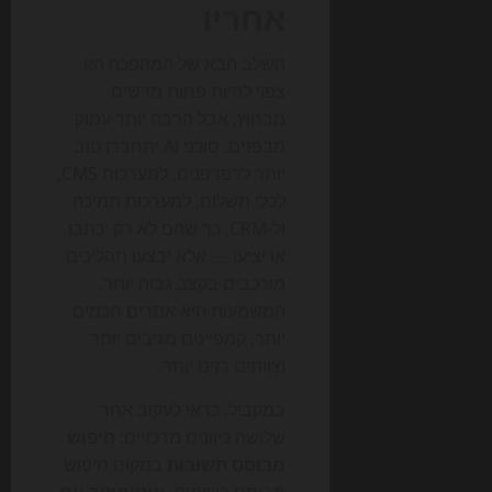
אחריו
השלב הבא של המהפכה הזו
צפוי להיות פחות מרשים
מבחוץ, אבל הרבה יותר עמוק
מבפנים. סוכני AI יתחברו טוב
יותר לדפדפנים, למערכות CMS,
לכלי תשלום, למערכות תמיכה
ול-CRM, כך שהם לא רק יכתבו
או יציעו — אלא יבצעו תהליכים
מורכבים בקצב גבוה יותר.
המשמעות היא אתרים חכמים
יותר, קמפיינים מגיבים יותר
וצוותים רזים יותר.
במקביל, כדאי לעקוב אחר
שלושה כיוונים מרכזיים:
חיפוש
מבוסס תשובות
במקום חיפוש
מבוסס רשימות,
אוטומציה עם