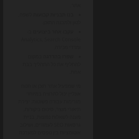
אתר.
בנו תבניות קבועות
לשפה,
לטון ולמבנה התוכן.
עקבו אחר ביצועים
ב-
Analytics, Search Console
ומדדי מכירה.
שפרו בהדרגה
במקום
להחליף את כל התהליך בבת
אחת.
מי שמפעיל אתר תוכן או חנות
אונליין יכול להרוויח במיוחד
מזרימות עבודה פשוטות: יצירת
תיאורי מוצר, סיכום ביקורות,
מענה לשאלות נפוצות, בניית
גרסאות SEO לעמודים, ושילוב
אוטומציות בין טפסים למערכת