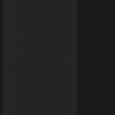
לפי הנחיות Google על
structured data ומסמכי עזרה
של Search Console, עיצוב
טכני נכון ותיעוד עשירים עוזרים
למנועי חיפוש להבין את ההקשר
של האתר. במקביל, חברות
מדידה דיגיטלית כמו
Similarweb דיווחו על דפוסים
שבהם תשובות גנרטיביות
יוצרות יותר חיפושים ללא קליק
בתחומים מסוימים. כלומר, SEO
טוב ב-2026 צריך לחשוב גם על
נראות במנועי תשובה
, לא רק
על תוצאה אורגנית קלאסית.
כדי להישאר רלוונטיים, אתרים
צריכים לבנות תוכן שלא רק עונה
על שאלה, אלא גם מספק עומק,
מקוריות וניסיון מעשי. זה המקום