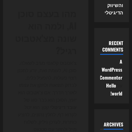
והשיווק
מהו בעצם סוכן
הדיגיטלי
AI, ולמה הוא
שונה מצ'אטבוט
RECENT
רגיל?
COMMENTS
A
צ'אטבוט קלאסי מגיב לשאלה.
WordPress
סוכן AI, לעומת זאת, יודע לתכנן
Commenter
רצף פעולות, להפעיל כלים,
על
Hello
לבדוק תוצאות ולתקן את עצמו
לאורך הדרך. אם צ'אטבוט הוא
world!
יועץ, הסוכן הוא כבר סוג של
עובד דיגיטלי
קטן: הוא יכול
לקרוא דף, לחלץ נתונים, להציע
כותרות, לעדכן גיליון, לשלוח
ARCHIVES
מייל ולחזור עם סטטוס.