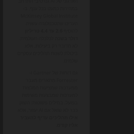
הארגוני של AI גנרטיבי התרחב
במהירות כמעט בכל ענף. ב-
McKinsey Global Institute
העריכו שהטכנולוגיה עשויה
להוסיף
2.6 עד 4.4 טריליון
דולר בשנה
לכלכלה העולמית.
לא מדובר רק ביעילות, אלא
ביכולת לשנות תהליכים עסקיים
שלמים.
גם דוחות של Gartner ו-
Forrester מתארים מעבר
ממערכות שמציעות המלצות
למערכות שמבצעות משימות
בפועל. במילים פשוטות: השוק
כבר לא שואל אם AI יעזור, אלא
אילו תהליכים עדיף להעביר
אליו קודם
.