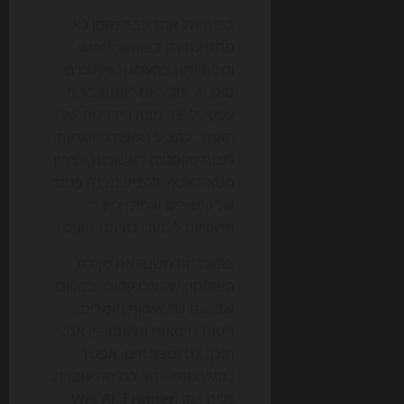
בנייה של אתר כבר מזמן לא
מתחילה רק ב-wireframe
ומסתיימת בהעלאת טקסטים.
סוכן AI יכול היום לקחת בריף
עסקי, לייצר מפה היררכית של
האתר, להציע חלוקת קטגוריות,
לנסח טקסטים ראשוניים, להכין
מטא-דאטה, להציע מבנה פנימי
של קישורים ואפילו לייצר
וריאציות לעמודי נחיתה שונים.
בפועל, זה משנה את נקודת
הפתיחה של פרויקטים. במקום
שבועות של איסוף חומרים,
ניסוח גרסאות ותיאום בין אנשי
תוכן, UX ומפתחים, אפשר
להגיע מהר יותר לגרסה עובדת.
כלים כמו
,
Framer
,
Wix AI