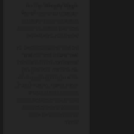
Shopify Magic
ופתרונות
אוטומציה סביב WordPress
מראים איך תהליך הקמה של
אתר הופך לשילוב בין יצירתיות
אנושית לבין ביצוע אוטומטי.
עם זאת, יש כאן הבדל חשוב בין
אתר שנבנה מהר
לבין
אתר
שנבנה נכון
. סוכן AI יכול להאיץ
את ההתחלה, אבל עדיין צריך
לוודא מבנה SEO תקין, מהירות
טעינה, נגישות, התאמה למובייל,
היררכיית H2/H3, טפסים
עובדים וחוויית משתמש ברורה.
הטכנולוגיה מקצרת תהליכים,
אך לא מבטלת את איכות
המוצר.