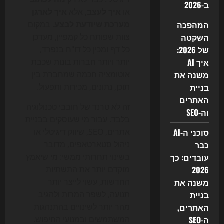
ב-2026
או
איך לעצב
, אלא
איך לארגן
המהפכה
מערכת שיודעת לבצע
. במקום
השקטה
צוות שפותח כל קמפיין, מעדכן
של 2026:
כל דף ומכין כל דו"ח בנפרד,
איך AI
יותר ויותר חברות בונות שכבת
משנה את
אוטומציה חכמה שמחברת בין
בניית
תוכן, נתונים, מכירות ותפעול.
האתרים
זה לא טרנד של חובבי טכנולוגיה
וה-SEO
בלבד. עבור מי שעוסקים בבניית
סוכני ה-AI
אתרים, SEO, שיווק דיגיטלי או
כבר
ניהול סטארטאפים, מדובר
עובדים: כך
בשינוי תחרותי ממשי: מי שיאמץ
2026
מוקדם יותר את התשתיות
משנה את
החדשות, עשוי לייצר יותר
בניית
תנועה, לשפר המרות ולהגיב
האתרים,
מהר יותר לשינויים בהתנהגות
ה-SEO
המשתמשים ובמנועי החיפוש.