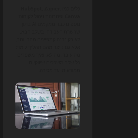
כלים כמו
,
Zapier
,
HubSpot
Canva
ופתרונות ניהול לקוחות
נוספים כבר ממקמים AI בתוך
שרשרת העבודה. בשלב הבא,
לא רק נבנה קמפיינים מהר יותר,
אלא גם נייצר מהם תהליך לומד:
מה עובד, מה לא, ואיך משפרים
כל שלב משפכים שיווקיים
ממודעות ועד מכירה.