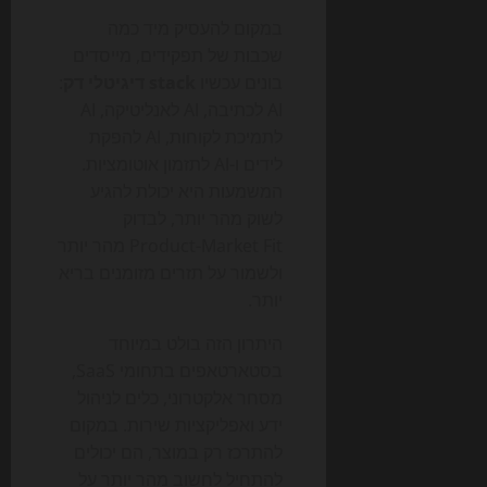
במקום להעסיק מיד כמה
שכבות של תפקידים, מייסדים
בונים עכשיו
stack דיגיטלי דק
:
AI לכתיבה, AI לאנליטיקה, AI
לתמיכת לקוחות, AI להפקת
לידים ו-AI לתזמון אוטומציות.
המשמעות היא יכולת להגיע
לשוק מהר יותר, לבדוק
Product-Market Fit מהר יותר
ולשמור על תזרים מזומנים בריא
יותר.
היתרון הזה בולט במיוחד
בסטארטאפים בתחומי SaaS,
מסחר אלקטרוני, כלים לניהול
ידע ואפליקציות שירות. במקום
להתרכז רק במוצר, הם יכולים
להתחיל לחשוב מהר יותר על