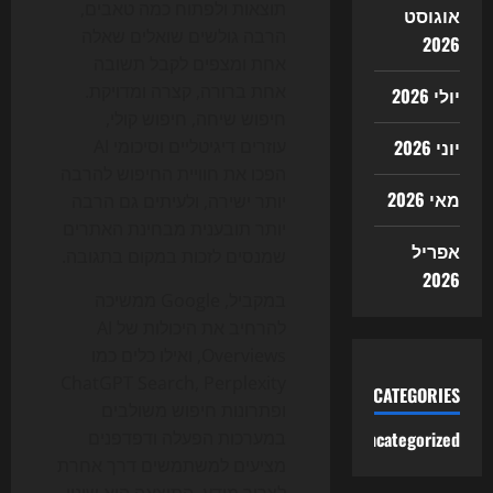
תוצאות ולפתוח כמה טאבים,
אוגוסט
הרבה גולשים שואלים שאלה
2026
אחת ומצפים לקבל תשובה
אחת ברורה, קצרה ומדויקת.
יולי 2026
חיפוש שיחה, חיפוש קולי,
יוני 2026
עוזרים דיגיטליים וסיכומי AI
הפכו את חוויית החיפוש להרבה
מאי 2026
יותר ישירה, ולעיתים גם הרבה
יותר תובענית מבחינת האתרים
אפריל
שמנסים לזכות במקום בתגובה.
2026
במקביל, Google ממשיכה
להרחיב את היכולות של AI
Overviews, ואילו כלים כמו
ChatGPT Search, Perplexity
CATEGORIES
ופתרונות חיפוש משולבים
Uncategorized
במערכות הפעלה ודפדפנים
מציעים למשתמשים דרך אחרת