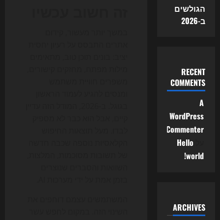
זה חשוב עכשיו
הגולשים
ב-2026
במשך יותר מעשור, קידום
אתרים התבסס על רעיון יחסית
יציב: בונים תוכן טוב, מתאימים
מילות מפתח, מחזקים קישורים,
RECENT
משפרים חוויית משתמש
COMMENTS
ומנסים להגיע לעמוד הראשון
A
בגוגל. ב-2026, המודל הזה עדיין
WordPress
קיים, אבל הוא כבר לא מספיק
Commenter
לבדו. מעל תוצאות החיפוש
על
Hello
הקלאסיות נוספה שכבה חדשה
world!
של תשובות מסוכמות, המלצות,
השוואות והסברים שנוצרים
בזמן אמת על ידי מערכות AI.
המשתמשים עצמם דוחפים את
ARCHIVES
השינוי הזה. במקום לחפש עשר