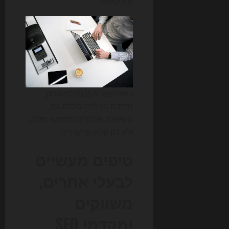
אנליטיקס.
כשחיפוש AI נכנס למשחק,
מדידת הצלחה כוללת גם
חשיפות, אזכורים וחיפושי מותג,
ולא רק קליקים ישירים.
טיפים מעשיים
לבעלי אתרים,
משווקים
ומקדמי SEO