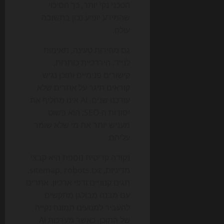
הטכני נקי יותר, כך הסיכוי
שהמידע יופיע נכון בתשובה
עולה.
גם מהירות טעינה, תאימות
לנייד, היררכיית כותרות,
קישורים פנימיים ותוכן נגיש
קוראים תיגר על אתרים שלא
עודכנו שנים. AI אינו מחליף את
יסודות ה-SEO; הוא פשוט
מעניש יותר את מי שלא שומר
עליהם.
נקודה קריטית נוספת היא קבצי
מדיניות, sitemap, robots.txt,
תגים קנוניים ודפי ארכיון. אתרים
עם מבנה מבולגן מתקשים
להעביר למנועים תמונה נקייה
של התוכן. כאשר מערכות AI