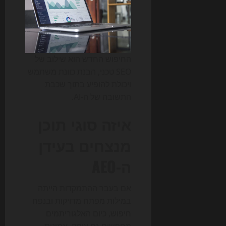
החיפוש החדש הוא שילוב של
SEO טכני, הבנת כוונת משתמש
ויכולת להופיע בתוך שכבת
התשובה של ה-AI.
איזה סוגי תוכן
מנצחים בעידן
ה-AEO
אם בעבר ההתמקדות הייתה
במילות מפתח מדויקות ובנפח
חיפוש, כיום האלגוריתמים
מחפשים גם עומק, אמינות