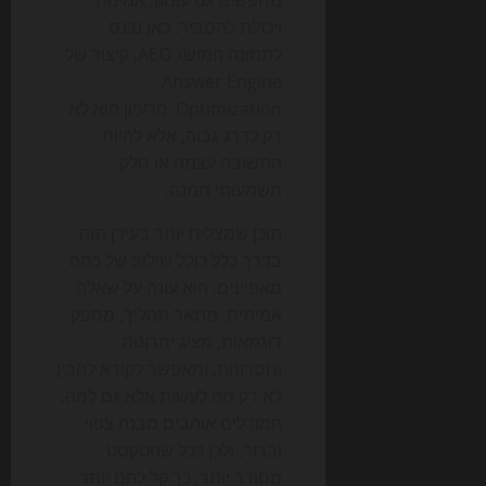
ויכולת להסביר. כאן נכנס
לתמונה המושג AEO, קיצור של
Answer Engine
Optimization. הרעיון הוא לא
רק לדרג גבוה, אלא להיות
התשובה עצמה או חלק
משמעותי ממנה.
תוכן שמצליח יותר בעידן הזה
בדרך כלל כולל שילוב של כמה
מאפיינים. הוא עונה על שאלה
אמיתית, מתאר תהליך, מספק
דוגמאות, מציג יתרונות
וחסרונות, ומאפשר לקורא להבין
לא רק מה לעשות אלא גם למה.
המודלים אוהבים מבנה צפוי
וברור, ולכן ככל שהטקסט
מסודר יותר, כך קל להם יותר