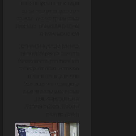
הקשר אישי או עסקי. זה פותח
דלת לתוכן מדויק יותר, אך גם
מעלה את רף הציפייה: התשובה
צריכה להיות מעשית, מתומצתת
ועם סמכות אמיתית.
במונחים טכניים, גוגל ואחרים
ממשיכים להישען על איתותים
כמו איכות תוכן, התאמה לכוונת
המשתמש, מבנה דף, קישורים
פנימיים, קישורים חיצוניים,
סימון מובנה ותגי מטא. אבל
מעל זה נכנס שכבת פרשנות
חדשה של מודלי שפה,
שמסננת, מסכמת ומרכיבה
תשובה סינתטית.