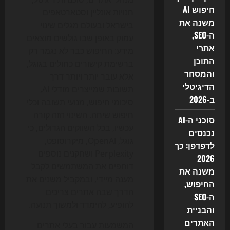
חיפוש AI
חנויות אונליין וסטארטאפים
משנה את
בישראל ובעולם מגלים שינוי
ה-SEO,
עמוק באופן שבו גולשים מוצאים
אתרי
מידע: החיפוש כבר לא נגמר רק
התוכן
ברשימת קישורים כחולים בגוגל,
והמסחר
אלא עובר יותר ויותר דרך
הדיגיטלי
תשובות שמייצרים מודלי AI,
ב-2026
סיכומי חיפוש, מנועי תשובה וכלי
חיפוש שיחה. השינוי הזה קורה
סוכני ה-AI
עכשיו, בכל השווקים הגדולים, כי
נכנסים
גוגל, OpenAI, מיקרוסופט,
לדפדפן: כך
Perplexity ושחקנים נוספים
2026
דוחפים את המשתמשים לקבל
משנה את
מענה מיידי, ובמקביל משנים את
החיפוש,
הדרך שבה אתרים צריכים
ה-SEO
להופיע, להימדד ולמשוך תנועה.
והבניית
האתרים
המשמעות עבור בעלי אתרים