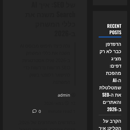
של SEO: איך AI
Search משנה את
כללי המשחק
RECENT
ב-2026
POSTS
הדפדפן
גלה כיצד חיפוש מבוסס AI
כבר לא רק
משנה את כללי המשחק
מציג
ב-2026 ואילו אסטרטגיות
דפים:
SEO חדשות נדרשות כדי
מהפכת
להישאר רלוונטי בשוק
ה‑AI
המשתנה.
שמטלטלת
את ה‑SEO
admin
והאתרים
12 במאי 2026
ב‑2026
0
1 minute read
הקרב על
בחודשים האחרונים של 2026,
הקליק: איך
מנהלי אתרים, סוכנויות דיגיטל,