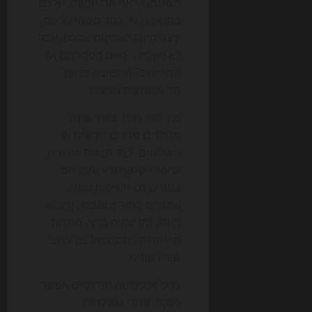
משתמש ראה את המותג שלכם
בתשובת AI, למד משהו עליכם,
קיבל חיזוק לאמינות שלכם, אבל
לא הקליק – האם הפסדתם או
הרווחתם? התשובה פחות
חד-משמעית מבעבר.
לכן יותר ויותר צוותי שיווק
מגדירים מדדים חדשים או
משלימים. לצד תנועה אורגנית,
שיעור הקלקה ודירוגים, הם
בוחנים גם חשיפות מותג,
אזכורים בתוך תשובות, חיפושי
מותג, זמן שהיה בדף, המרות
מאוחרות ויחסי סיוע בין ערוצי
שיווק שונים.
בכלי אנליטיקה מודרניים אפשר
לעקוב אחרי שאילתות