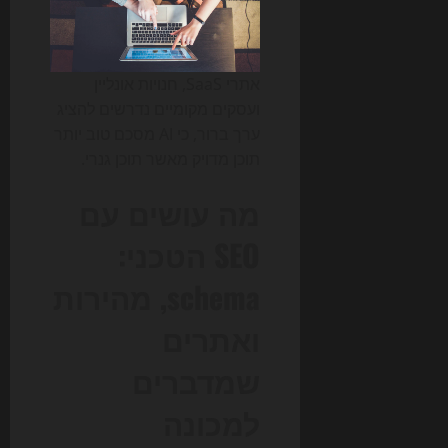
אתרי SaaS, חנויות אונליין
ועסקים מקומיים נדרשים להציג
ערך ברור, כי AI מסכם טוב יותר
תוכן מדויק מאשר תוכן גנרי.
מה עושים עם
SEO הטכני:
schema, מהירות
ואתרים
שמדברים
למכונה