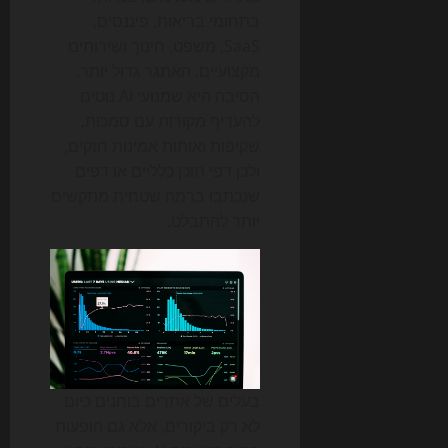
בתחומי בריאות, פיננסים,
SaaS, משפט, חינוך ושירותים
מקצועיים, האתגר גדול יותר.
הסיבה היא שמנועי AI נוטים
להעדיף מקורות עם סמכות,
שקיפות ואותות אמינות חזקים,
ולכן דפי תוכן כלליים או דפים
שנכתבו ברמה שטחית מתקשים
יותר להתבלט.
בעלים של אתרים בוחנים כיום
לא רק ביקורים, אלא גם הופעות