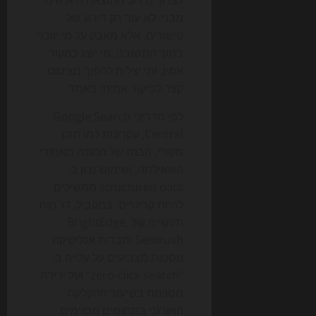
לצרוך מידע. התוצאה היא שינוי
מבני: לא עוד רק דירוג של
קישורים, אלא מאבק על מי יוזכר
בתוך התשובה, מי יוצג כמקור
אמין, ומי יצליח להפוך מציטוט
קצר לביקור אמיתי באתר.
לפי מדריכי Google Search
Central, עקרונות כמו תוכן
מקורי, הבנה של הכוונה מאחורי
השאילתה, ושימוש נכון ב-
structured data ממשיכים
להיות קריטיים. במקביל, דו"חות
תעשייה של BrightEdge,
Semrush וחברות אנליטיקה
נוספות מצביעים על עלייה ב-
"zero-click search" ועל ירידה
מסוימת בשיעור ההקלקה
האורגני בתחומים מסוימים,