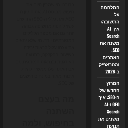
ברורה: מי שמבין היום את
המלחמה
חיפוש מבוסס AI, את היגיון ה-
על
AEO ואת כללי ה-SEO החדשים,
התשובה:
עשוי ליהנות מחשיפה גבוהה
איך AI
יותר גם אם מספר הקליקים
Search
המסורתיים יורד. מי שלא יתאים
משנה את
את עצמו עלול לראות ירידה
SEO,
בשיעורי ההקלקה, בתנועה
האתרים
האורגנית ובנראות המותגית, גם
והטראפיק
אם האתר שלו ממשיך להיות
ב-2026
איכותי מאוד במונחים הישנים
המרוץ
של SEO.
החדש של
מה בעצם
ה-SEO: איך
GEO ו-AI
השתנה
Search
משנים את
בחיפוש, ולמה
תנועת