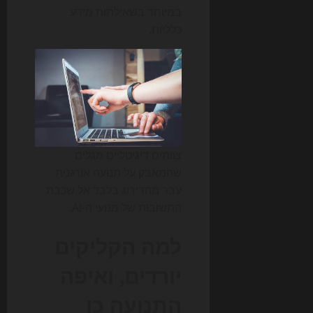
במיוחד בשאילתות מידע
כלליות.
צוותים דיגיטליים מגלים
שהמאבק על תנועה אורגנית
עבר מהדירוג בלבד אל שכבת
התשובות של מנועי ה-AI.
למה הקליקים
יורדים, ואיפה
התנועה כן