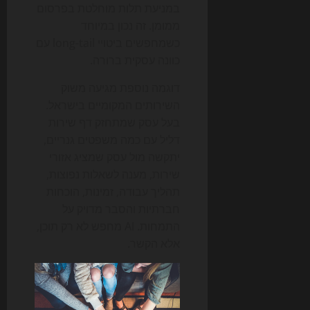
במניעת תלות מוחלטת בפרסום
ממומן. זה נכון במיוחד
כשמחפשים ביטויי long-tail עם
כוונה עסקית ברורה.
דוגמה נוספת מגיעה משוק
השירותים המקומיים בישראל.
בעל עסק שמתחזק דף שירות
דליל עם כמה משפטים גנריים,
יתקשה מול עסק שמציג אזורי
שירות, מענה לשאלות נפוצות,
תהליך עבודה, זמינות, הוכחות
חברתיות והסבר מדויק על
התמחות. AI מחפש לא רק תוכן,
אלא הקשר.