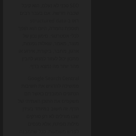
SEO טכני לא נעלם, הוא קיבל
שכבה חדשה. אם בעבר רבים
ראו ב-structured data
תוספת נחמדה, היום הוא הופך
לכלי אסטרטגי. סימון נכון של
מוצר, מאמר, שאלות נפוצות,
ארגון, מחבר, ביקורת, אירוע או
מתכון יכול לעזור למנוע להבין
מהר יותר מה נמצא בדף.
Google Search Central
ממשיכה להדגיש את חשיבות
הנתונים המובנים כאשר הם
משקפים את התוכן האמיתי של
הדף. זה חשוב במיוחד בעידן
שבו מודלים לא רק סורקים
מילות מפתח, אלא מנסים
לפרש משמעות. ככל שהמבנה