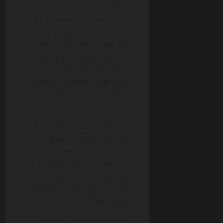
מומחיות ברורה, למדריכים עם
נתונים מעודכנים, לאתרים עם
מותג חזק ולתכנים שמציעים
ערך שאי אפשר לסכם במשפט
אחד. תכנים עם ניסיון מעשי,
צילומי מסך, טבלאות,
מחשבונים, השוואות מפורטות
וייחוד מקצועי עדיין מייצרים
כניסה.
לכן ב-2026 השאלה איננה רק
"איך נגיע למקום הראשון", אלא
גם "איך ניכנס לתשובה", "איך
נייצר אזכור", ו"איך נבנה נכס
תוכן שה-AI יבחר להסתמך
עליו". זהו שינוי מנטלי לא פחות
משינוי טכנולוגי.
באתרים מסוימים, במיוחד