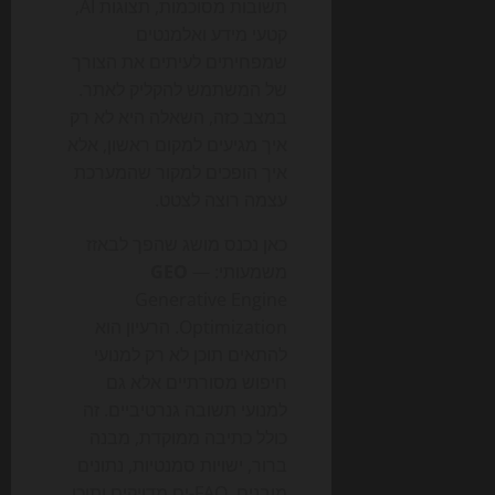
תשובות מסוכמות, תצוגות AI,
קטעי מידע ואלמנטים
שמפחיתים לעיתים את הצורך
של המשתמש להקליק לאתר.
במצב כזה, השאלה היא לא רק
איך מגיעים למקום ראשון, אלא
איך הופכים למקור שהמערכת
עצמה רוצה לצטט.
כאן נכנס מושג שהפך לבאזז
משמעותי:
—
GEO
Generative Engine
Optimization. הרעיון הוא
להתאים תוכן לא רק למנועי
חיפוש מסורתיים אלא גם
למנועי תשובה גנרטיביים. זה
כולל כתיבה ממוקדת, מבנה
ברור, ישויות סמנטיות, נתונים
מובנים, FAQ-ים מדויקים ותוכן