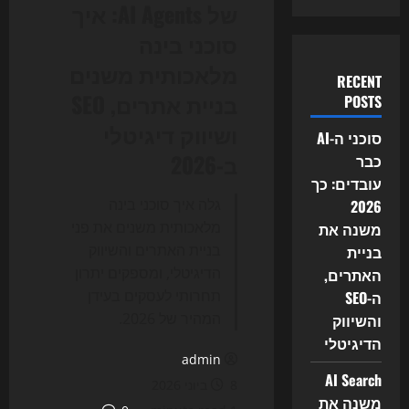
של AI Agents: איך
סוכני בינה
מלאכותית משנים
RECENT
בניית אתרים, SEO
POSTS
ושיווק דיגיטלי
סוכני ה-AI
ב-2026
כבר
עובדים: כך
גלה איך סוכני בינה
2026
מלאכותית משנים את פני
משנה את
בניית האתרים והשיווק
בניית
הדיגיטלי, ומספקים יתרון
האתרים,
תחרותי לעסקים בעידן
ה-SEO
המהיר של 2026.
והשיווק
הדיגיטלי
admin
AI Search
8 ביוני 2026
משנה את