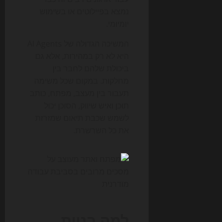
נמצא בפיילוטים או בשימוש
יומיומי.
המשיכה הגדולה של AI Agents
היא לא רק במהירות, אלא גם
ביכולת שלהם לחבר בין
מחלקות. במקום שכל משימה
תעבור בין מעצב, מפתח, כותב
תוכן ואיש שיווק, הסוכן יכול
לשמש שכבת תיאום שמזרזת
את כל השרשרת.
למה בניית