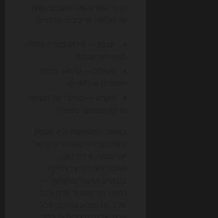
הדור החדש של הסוכנים נשען
על שלושה מרכיבים מרכזיים:
תכנון
— פירוק מטרה גדולה
למשימות קטנות.
פעולה
— שימוש בכלים
חיצוניים או API-ים.
בקרה
— בדיקה של תוצאה
ותיקון אוטומטי כשצריך.
בפועל, המשמעות היא שעסק
יכול לבנות זרימה כזו: קלט של
יעד עסקי, יצירת תוכן,
אופטימיזציה לדף, בדיקת
ביצועים ושיפור מתמשך —
כמעט בלי מגע יד אדם בכל
שלב. זה נשמע עתידני, אבל
עבור ארגונים רבים זה כבר