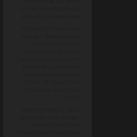
מחיקת נתון, שליחת מייל לא
נכון, עדכון CRM שגוי, או יצירת
טקסט שמציג מידע לא מדויק.
אחד האתגרים המרכזיים הוא
hallucination
— מצב שבו
המערכת נשמעת בטוחה
בעצמה, אבל מספקת מידע
חלקי או שגוי. ככל שה-AI מקבל
יותר אחריות, כך עולה הסיכון
שהטעות תזוז משלב הטקסט
לשלב הפעולה. לכן, הגדרת
תהליכי אישור אנושיים עדיין
קריטית.
בנוסף, יש סוגיות של
פרטיות
ו-
אבטחת מידע
. סוכן שמחובר
ל-CRM, למייל, למערכת
תשלומים או לנתוני לקוחות חייב