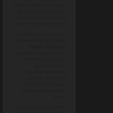
ובשיפור חוויית המכירה. גם כאן,
הערך הוא לא רק חיסכון בזמן,
אלא יכולת לייצר חנות שנראית
ומרגישה מותאמת יותר ללקוח.
בצד הארגוני, פלטפורמות כמו
Microsoft Copilot Studio
,
OpenAI
,
Anthropic
ופתרונות מקבילים של Google
ו-Salesforce דוחפות את
המודל של Agentic
workflows: לא רק תשובות
חכמות, אלא תהליכים
שמחברים בין אפליקציות,
דאטה, משתמשים ומערכות
פנימיות.
הדפוס החוזר אצל רוב החברות