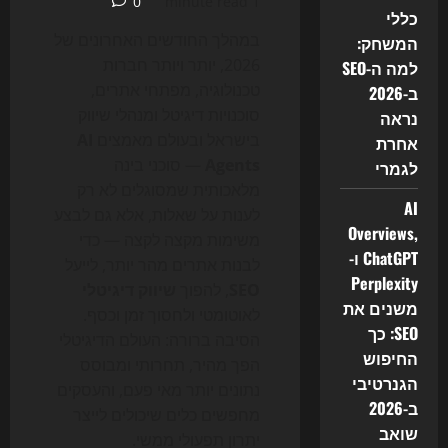
0
1 minute read
כללי
במהלך החודשים האחרונים של
המשחק:
2026, יותר ויותר חברות
למה ה-SEO
טכנולוגיה, מפתחי אתרים,
ב-2026
סוכנויות דיגיטל ומנהלי שיווק
נראה
בישראל ובעולם מאמצים
AI
אחרת
Agents
— סוכני בינה
לגמרי
מלאכותית שמסוגלים לא רק
AI
לענות על שאלות, אלא גם לבצע
Overviews,
משימות מקצה לקצה — כדי
ChatGPT ו-
לבנות אתרים מהר יותר, לייעל
Perplexity
SEO
, להפוך
שיווק דיגיטלי
משנים את
לאוטומטי ולחסוך זמן וכסף.
SEO: כך
הסיבה ברורה: העולם הדיגיטלי
החיפוש
הפך מהיר, תחרותי ומבוסס
הגנרטיבי
נתונים יותר מאי פעם, והעסקים
ב-2026
מחפשים כלים שיכולים לייצר
שואב
יתרון תפעולי ממשי.