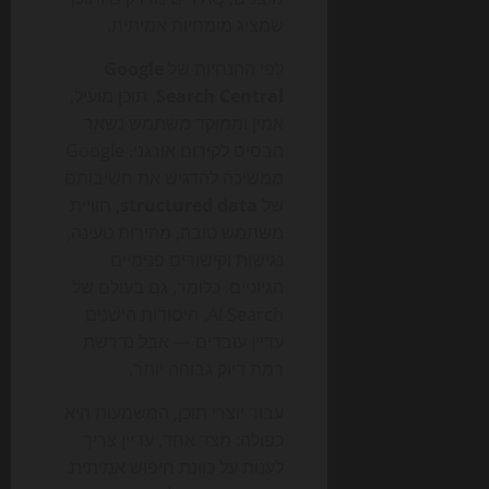
שמציג מומחיות אמיתית.
לפי ההנחיות של
Google
Search Central
, תוכן מועיל,
אמין וממוקד משתמש נשאר
הבסיס לקידום אורגני. Google
ממשיכה להדגיש את חשיבותם
של
structured data
, חוויית
משתמש טובה, מהירות טעינה,
נגישות וקישורים פנימיים
הגיוניים. כלומר, גם בעולם של
AI Search, היסודות הישנים
עדיין עובדים — אבל נדרשת
רמת דיוק גבוהה יותר.
עבור יוצרי תוכן, המשמעות היא
כפולה: מצד אחד, עדיין צריך
לענות על כוונת חיפוש אמיתית.