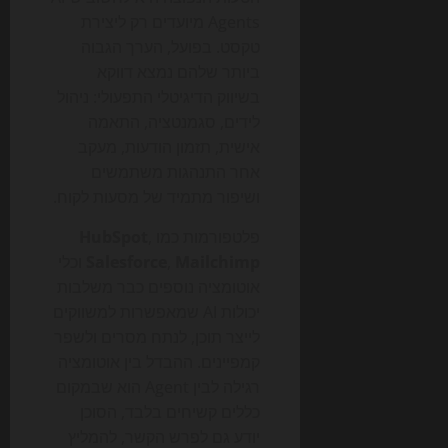
Agents מיועדים רק ליצירת
טקסט. בפועל, הערך הגבוה
ביותר שלהם נמצא דווקא
בשיווק הדיגיטלי התפעולי: ניהול
לידים, סגמנטציה, התאמה
אישית, תזמון הודעות, מעקב
אחר התנהגות משתמשים
ושיפור מתמיד של מסעות לקוח.
פלטפורמות כמו
,
HubSpot
Mailchimp
,
Salesforce
וכלי
אוטומציה נוספים כבר משלבות
יכולות AI שמאפשרות למשווקים
לייצר תוכן, לנתח מסרים ולשפר
קמפיינים. ההבדל בין אוטומציה
רגילה לבין Agent הוא שבמקום
כללים קשיחים בלבד, הסוכן
יודע גם לפרש הקשר, להמליץ