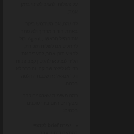
על פעולות ולהגיב לשינוי בזמן
אמת.
לדוגמה, אם משתמש ביקר
באתר, הוריד מדריך ולא פתח
את המייל הראשון, Agent יכול
להחליט אם לשלוח תזכורת,
להציע תוכן אחר, להעביר את
הליד לנציג או להקטין קצב פניות
כדי לא לייצר שחיקה. זה כבר לא
רק "אם-אז"; זו שכבת החלטה
חכמה.
כמה משימות שארגונים כבר
מפקידים היום בידי סוכנים
חכמים:
יצירת
brief
לקמפיין
בהתאם לנתוני עבר.