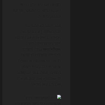
לקוחות אם היא מחברת AI
Agent לתהליכי המחקר, הדיווח
והאופטימיזציה.
אבל חשוב לא להסתנוור
מההדגמות. רוב הפתרונות
הטובים בשוק עדיין עובדים טוב
יותר כשהם מחוברים ל-
workflow
ברור, נתונים
איכותיים והגדרת הרשאות
חכמה. מי שמצפה ש-Agent
יפתור את כל בעיות העסק
בלחיצה אחת, צפוי להתאכזב.
מי שמטמיע אותו נכון, מרוויח
שכבת ביצוע חדשה.