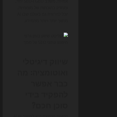
אמיתי, משלב GEO ו-SEO יחד,
ומחזיק בהוכחות של מומחיות,
יוכל להרוויח גם בעולם שבו AI
מתווך יותר ויותר מהמידע.
שיווק דיגיטלי
ואוטומציה: מה
כבר אפשר
להפקיד בידי
סוכן חכם?
הטעות הנפוצה היא לחשוב ש-AI