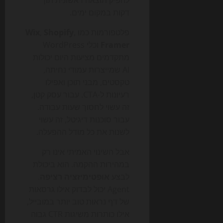
להפיק תוצאה ראשונית תוך
דקות במקום ימים.
פלטפורמות כמו
,
Shopify
,
Wix
Framer
וכלי WordPress
מתקדמים מציעות היום יכולות
AI שמייצרות עמודי נחיתה,
טקסטים, מבני תוכן ואפילו
רעיונות ל-CTA. עבור עסק קטן,
זה עשוי לחסוך שעות עבודה.
עבור סוכנות דיגיטל, זה עשוי
לשנות את כל מודל ההפעלה.
אבל השינוי האמיתי אינו רק
במהירות ההקמה. הוא ביכולת
לבצע
אופטימיזציה רציפה
.
Agent יכול לבדוק אילו גרסאות
של דף נראות טוב יותר במובייל,
אילו כותרות משיגות CTR גבוה