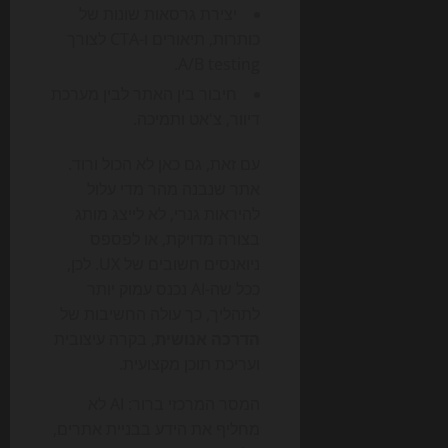
יצירת גרסאות שונות של
כותרות, תיאורים ו-CTA לצורך
A/B testing.
חיבור בין האתר לבין מערכת
דיוור, צ'אט ותמיכה.
עם זאת, גם כאן לא הכול ורוד.
אתר שנבנה מהר מדי עלול
להיראות גנרי, לא לייצג מותג
בצורה מדויקת, או לפספס
ניואנסים חשובים של UX. לכן,
ככל שה-AI נכנס עמוק יותר
לתהליך, כך עולה החשיבות של
הדרכה אנושית
, בקרה עיצובית
ועריכת תוכן מקצועית.
המסר המרכזי ברור: AI לא
מחליף את הידע בבניית אתרים,