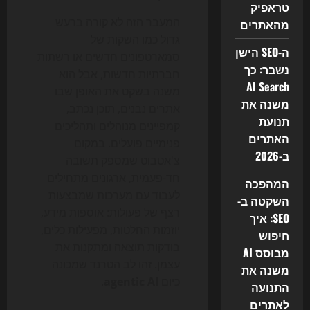
טראפיק
המעבר הזה לא קורה ברעש
מהאתרים
גדול כמו השקות של
ה-SEO הישן
סמארטפונים חדשים או רשתות
נשבר: כך
חברתיות חדשות, אבל הוא
AI Search
משנה בשקט את האופן שבו
משנה את
אתרים נבנים, תוכן נכתב,
תנועת
קמפיינים מנוהלים ותהליכים
האתרים
פנימיים פועלים. במקום
ב-2026
צ'אטבוט שמספק תשובה
חד-פעמית, ארגונים מתחילים
המהפכה
לעבוד עם מערכות שמבצעות
השקטה ב-
רצף של פעולות: אוספות מידע,
SEO: איך
יוזמות החלטות, מפעילות כלים,
חיפוש
בודקות תוצאה ומתקנות את
מבוסס AI
עצמן. זהו לב הטרנד שמכונה
משנה את
כיום
agentic AI
.
התנועה
לאתרים