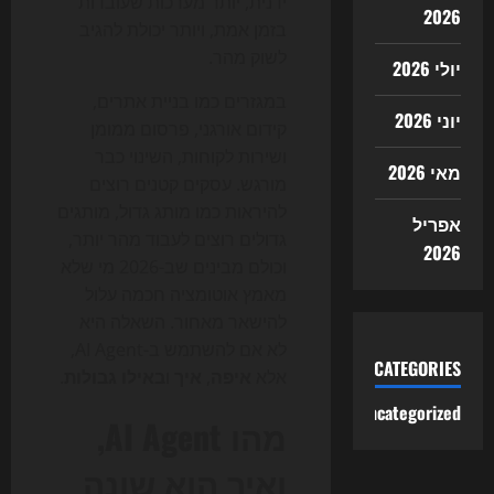
ידנית, יותר מערכות שעובדות
2026
בזמן אמת, ויותר יכולת להגיב
לשוק מהר.
יולי 2026
במגזרים כמו בניית אתרים,
יוני 2026
קידום אורגני, פרסום ממומן
ושירות לקוחות, השינוי כבר
מאי 2026
מורגש. עסקים קטנים רוצים
להיראות כמו מותג גדול, מותגים
אפריל
גדולים רוצים לעבוד מהר יותר,
2026
וכולם מבינים שב-2026 מי שלא
מאמץ אוטומציה חכמה עלול
להישאר מאחור. השאלה היא
לא אם להשתמש ב-AI Agent,
CATEGORIES
אלא
איפה
,
איך
ו
באילו גבולות
.
Uncategorized
מהו AI Agent,
ואיך הוא שונה