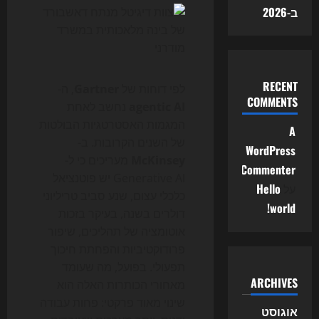
ב-2026
RECENT
לפי דוחות של
Gartner
, ה-
COMMENTS
agentic AI
נחשב לאחת
המגמות האסטרטגיות הבולטות
A
של השנים הקרובות. ב-
WordPress
McKinsey
מעריכים כי ל-
Commenter
Generative AI יש פוטנציאל
על
Hello
כלכלי עצום, שנע סביב טריליוני
world!
דולרים בשנה, בעיקר בזכות
אוטומציה של תהליכים, שיפור
פרודוקטיביות והפחתת חיכוך
תפעולי. בפועל, מה שעומד
ARCHIVES
מאחורי הכותרות האלה הוא
שינוי מאוד פרקטי: פחות עבודה
אוגוסט