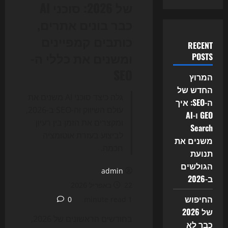
של 2026: סוכני AI
כבר בונים אתרים,
כותבים קמפיינים
RECENT
ומשנים את כללי ה-
POSTS
SEO
המרוץ
החדש של
גלה כיצד סוכני AI משנים את
ה-SEO: איך
עולם השיווק וה-SEO ב-2026,
GEO ו-AI
ומקצרים את הזמן בין רעיון
Search
לביצוע בעזרת אוטומציה
משנים את
חכמה.
תנועת
הגולשים
admin
ב-2026
22 באפריל 2026
החיפוש
0
1 minute read
של 2026
בחודשים הראשונים של 2026,
כבר לא