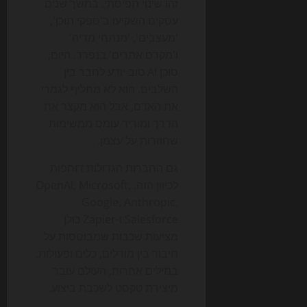
זהו שינוי תפיסתי. במשך שנים
עסקים השקיעו ב'ספקי תוכן',
'מעצבים', 'מנתחי מדיה'
ו'מקדם אתרים' בנפרד. היום,
סוכן AI טוב יודע לחבר בין
השלבים. הוא לא מחליף לגמרי
את האדם, אבל הוא מקצר את
הדרך ומוריד עומס ממשימות
שחוזרות על עצמן.
גם החברות הגדולות דוחפות
לכיוון הזה. OpenAI, Microsoft,
Google, Anthropic,
Salesforce ו-Zapier כולן
מציעות שכבות שמבוססות על
חיבור בין מודלים, כלים ופעולות.
במילים אחרות, העולם עובר
מיצירת טקסט לשכבת ביצוע.