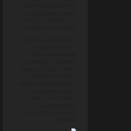
ומכירות מחפשים פתרונות
אוטומציה שמקצרים עבודה
ידנית. המסקנה בשוק ברורה: מי
שמבצע יותר מהר, מנצח יותר.
נתון נוסף חשוב הוא התלות
הגוברת בחיפוש. לפי
StatCounter
, גוגל עדיין
מחזיקה ברוב שוק החיפוש
העולמי, ולכן כל שינוי בממשק
החיפוש, ב-AI Overviews,
בתוצאות מועשרות או בסיכומי
תשובות משפיע ישירות על
התנועה לאתרים. כשמנוע
החיפוש משתנה, גם
אסטרטגיית ה-SEO חייבת
להשתנות.