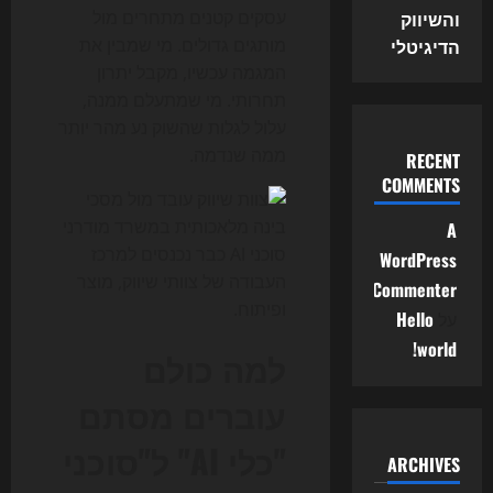
והשיווק
עסקים קטנים מתחרים מול
הדיגיטלי
מותגים גדולים. מי שמבין את
המגמה עכשיו, מקבל יתרון
תחרותי. מי שמתעלם ממנה,
עלול לגלות שהשוק נע מהר יותר
ממה שנדמה.
RECENT
COMMENTS
A
סוכני AI כבר נכנסים למרכז
WordPress
העבודה של צוותי שיווק, מוצר
Commenter
ופיתוח.
על
Hello
world!
למה כולם
עוברים מסתם
"כלי AI" ל"סוכני
ARCHIVES