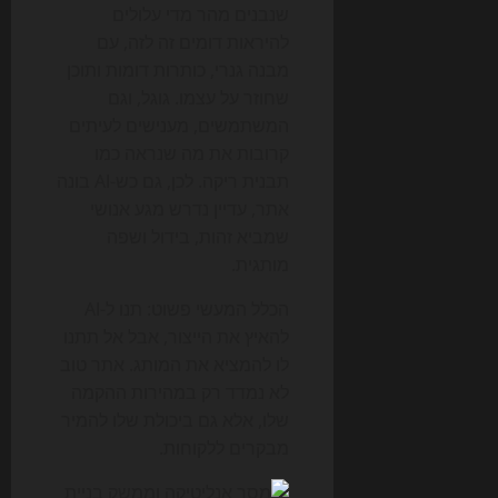
שנבנים מהר מדי עלולים
להיראות דומים זה לזה, עם
מבנה גנרי, כותרות דומות ותוכן
שחוזר על עצמו. גוגל, וגם
המשתמשים, מענישים לעיתים
קרובות את מה שנראה כמו
תבנית ריקה. לכן, גם כש-AI בונה
אתר, עדיין נדרש מגע אנושי
שמביא זהות, בידול ושפה
מותגית.
הכלל המעשי פשוט: תנו ל-AI
להאיץ את הייצור, אבל אל תתנו
לו להמציא את המותג. אתר טוב
לא נמדד רק במהירות ההקמה
שלו, אלא גם ביכולת שלו להמיר
מבקרים ללקוחות.