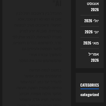
AI"
אוגוסט
2026
ההבדל בין צ'אטבוט רגיל לבין
סוכן AI הוא לא רק טכני, אלא
יולי 2026
תפעולי. צ'אטבוט מגיב לבקשה
נקודתית. סוכן AI יודע לפרק
יוני 2026
מטרה למשימות, לבצע אותן לפי
מאי 2026
סדר, להשתמש בכלים חיצוניים,
לתעד תוצאות ולעיתים גם
אפריל
להמשיך עבודה אחרי
2026
שהמשתמש עוזב את המסך.
במקום לנסח חמישה
פרומפטים שונים, אפשר
להגדיר יעד כמו: "בנה עמוד
CATEGORIES
נחיתה לקמפיין השקה, תעשה
מחקר מילות מפתח, תכתוב
Uncategorized
כותרות, תציע CTA, ותשמור
גרסה מוכנה לפרסום". הסוכן