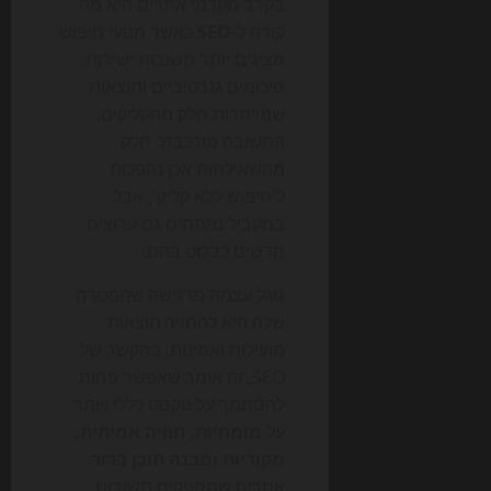
בקרב מקדמי אתרים היא מה
קורה ל-
SEO
כאשר מנועי חיפוש
מציגים יותר תשובות ישירות,
סיכומים גנרטיביים ותוצאות
שמייתרות חלק מהקליקים.
התשובה מורכבת: חלק
מהשאילתות אכן נהפכות
ל'חיפוש ללא קליק', אבל
במקביל נפתחים גם ערוצים
חדשים לבלוט בהם.
גוגל עצמה מדגישה שהמטרה
שלה היא להחזיר תוצאות
מועילות ואמינות. בהקשר של
SEO, זה אומר שאפשר פחות
להסתמך על טקסט כללי ויותר
על
מומחיות, חוויה אמיתית,
מקוריות ומבנה תוכן ברור
.
אתרים שמספקים תשובות