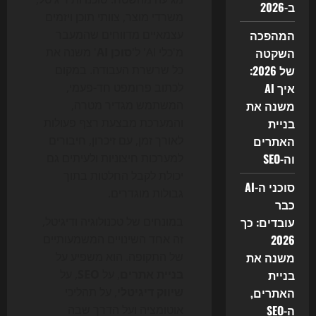
ב-2026
משרדי מוצר, צוותי תוכן ויזמים
המהפכה
עצמאיים מדווחים שהמעבר
השקטה
מ'כלי AI' ל'
סוכן AI
' משנה את
של 2026:
כל שרשרת העבודה. במקום
איך AI
לכתוב פרומפט חד-פעמי,
משנה את
המשתמש מגדיר מטרה,
בניית
והמערכת מבצעת רצף פעולות
האתרים
לאורך זמן, עם זיכרון, חיבורים
וה-SEO
למערכות חיצוניות ולעיתים גם
יכולת לקבל החלטות בתוך
סוכני ה-AI
גבולות מוגדרים.
כבר
עובדים: כך
במונחים של טכנולוגיה ודיגיטל,
2026
זה אחד השינויים המשמעותיים
משנה את
של התקופה. הוא משפיע על
בניית
בניית אתרים
, על
SEO
, על
האתרים,
שיווק דיגיטלי
, על תהליכי
ה-SEO
אוטומציה ועל הדרך שבה