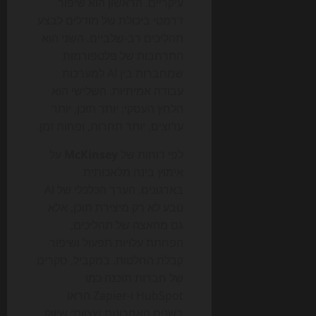
עיקריים. הראשון הוא שיפור
דרמטי ביכולת של מודלים לבצע
תהליכים רב-שלביים. השני הוא
התרחבות של פלטפורמות
שמחברות בין AI למערכות
עבודה אמיתיות. השלישי הוא
הלחץ העסקי: יותר תוכן, יותר
ערוצים, יותר תחרות, ופחות זמן.
לפי דוחות של
McKinsey
על
אימוץ בינה מלאכותית
בארגונים, הערך הכלכלי של AI
נובע לא רק מיצירת תוכן, אלא
גם מהאצה של תהליכים,
הפחתת עלויות תפעול ושיפור
קבלת החלטות. במקביל, סקרים
של חברות תוכנה כמו
HubSpot ו-Zapier הראו
בשנים האחרונות שצוותי שיווק