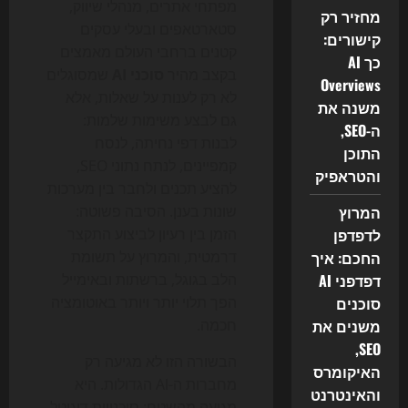
מפתחי אתרים, מנהלי שיווק,
מחזיר רק
סטארטאפים ובעלי עסקים
קישורים:
קטנים ברחבי העולם מאמצים
כך AI
בקצב מהיר
סוכני AI
שמסוגלים
Overviews
לא רק לענות על שאלות, אלא
משנה את
גם לבצע משימות שלמות:
ה-SEO,
לבנות דפי נחיתה, לנסח
התוכן
קמפיינים, לנתח נתוני SEO,
והטראפיק
להציע תכנים ולחבר בין מערכות
המרוץ
שונות בענן. הסיבה פשוטה:
לדפדפן
הזמן בין רעיון לביצוע התקצר
החכם: איך
דרמטית, והמרוץ על תשומת
דפדפני AI
הלב בגוגל, ברשתות ובאימייל
סוכנים
הפך תלוי יותר ויותר באוטומציה
משנים את
חכמה.
SEO,
הבשורה הזו לא מגיעה רק
האיקומרס
מחברות ה-AI הגדולות. היא
והאינטרנט
מגיעה מהשטח: סוכנויות דיגיטל,