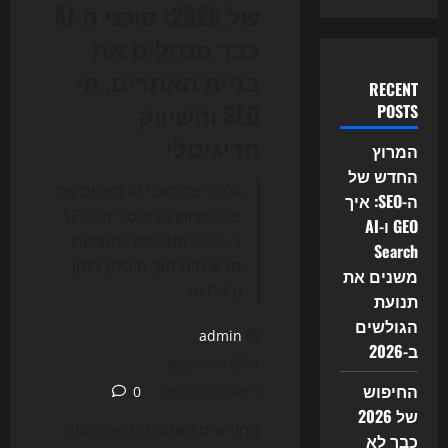
של 2026: סוכני ה-AI
כבר מנהלים את
בניית האתרים, ה-
RECENT
SEO והשיווק
POSTS
הדיגיטלי
המרוץ
החדש של
גלה כיצד סוכני AI משנים את
ה-SEO: איך
פני השיווק הדיגיטלי וה-SEO
GEO ו-AI
ב-2026 ומביאים לתוצאות
Search
מרשימות תוך חיסכון בזמן
משנים את
ובעלויות.
תנועת
הגולשים
admin
ב-2026
1 ביוני 2026
החיפוש
0
1 minute read
של 2026
בחודשים האחרונים של 2026,
כבר לא