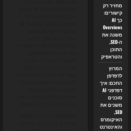
צוותי מוצר, סוכנויות דיגיטל
מחזיר רק
וסטארטאפים בישראל ובעולם
קישורים:
עוברים מכלי AI שמייצרים
כך AI
טקסטים ותמונות אל
סוכני AI
Overviews
שמבצעים משימות מקצה
משנה את
לקצה: בונים עמודי נחיתה,
ה-SEO,
מנתחים מילות מפתח, מפעילים
התוכן
ניסויי A/B, עונים ללקוחות
והטראפיק
ומדווחים חזרה לבני האדם.
המרוץ
הסיבה למעבר ברורה: לחץ
לדפדפן
לקצר זמני פיתוח, להוריד עלויות
החכם: איך
ולהפיק יותר תוצאות מכל שקל
דפדפני AI
שיווקי, במיוחד בשוק שבו
סוכנים
התחרות על תשומת הלב בגוגל,
משנים את
ברשתות ובמייל רק מתעצמת.
SEO,
המשמעות רחבה יותר מסתם
האיקומרס
כלי חדש. אם בשנים האחרונות
והאינטרנט
למדנו לבקש מ-AI לכתוב פוסט