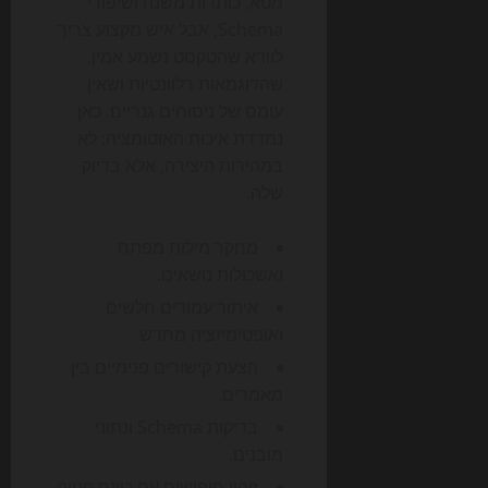
מטא, כותרות משנה ושיפורי
Schema, אבל איש מקצוע צריך
לוודא שהטקסט נשמע אמין,
שהדוגמאות רלוונטיות ושאין
עומס של ניסוחים גנריים. כאן
נמדדת איכות האוטומציה: לא
במהירות היצירה, אלא בדיוק
שלה.
מחקר מילות מפתח
ואשכולות נושאים.
איתור עמודים חלשים
ואופטימיזציה מחדש.
הצעת קישורים פנימיים בין
מאמרים.
בדיקות Schema ונתוני
מובנים.
זיהוי חיפושים עם כוונת קנייה