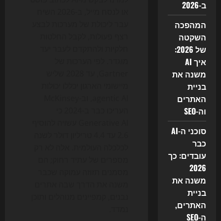
ב-2026
או לנסח מייל, ב-2026 השיח
המהפכה
עבר ליכולת של מערכות לבצע
השקטה
רצף פעולות, לקבל החלטות
של 2026:
חלקיות ולהתקדם לעבר יעד
איך AI
מוגדר. לפי הערכות של
משנה את
Gartner, עד 2028 שליש
בניית
מיישומי הארגון יכללו יכולות
האתרים
agentic AI, וב-McKinsey
וה-SEO
העריכו כבר ב-2024 כי
Generative AI עשויה להוסיף
סוכני ה-AI
2.6 עד 4.4 טריליון דולר לשנה
כבר
לכלכלה העולמית. אלה לא רק
עובדים: כך
מספרים של עתיד רחוק; הם
2026
מסמנים תזוזה עמוקה שכבר
משנה את
משנה את הדרך שבה אתרים
בניית
נבנים, קמפיינים מנוהלים ותוכן
האתרים,
נמדד.
ה-SEO