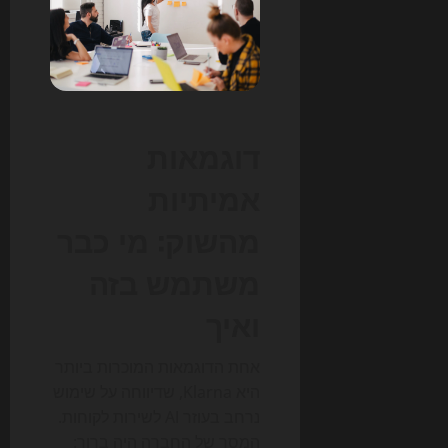
דוגמאות
אמיתיות
מהשוק: מי כבר
משתמש בזה
ואיך
אחת הדוגמאות המוכרות ביותר
היא Klarna, שדיווחה על שימוש
נרחב בעוזר AI לשירות לקוחות.
המסר של החברה היה ברור: