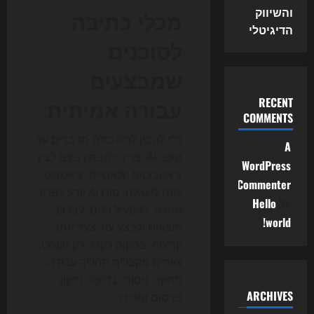
והשיווק
מכלי כתיבה
הדיגיטלי
לסוכנים
שמבצעים
עבודה אמיתית
RECENT
COMMENTS
כדי להבין למה כולם מדברים על
A
סוכני AI, צריך להבחין בינם לבין
WordPress
צ'אטבוטים קלאסיים. צ'אטבוט
Commenter
עונה לשאלה. סוכן AI יודע לפרק
על
Hello
מטרה, להפעיל כלים, לבדוק
world!
תוצאות ולבצע עוד צעד אחד
קדימה. במקום לקבל רק טקסט,
צוותים מקבלים תהליך עבודה:
מחקר, ניסוח, בדיקה, תיקון,
ARCHIVES
פרסום ומדידה.