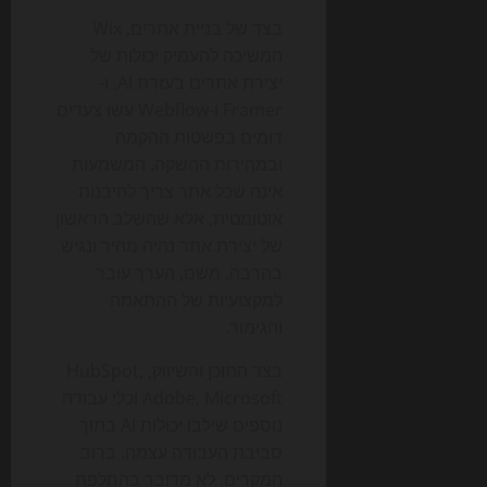
בצד של בניית אתרים, Wix
המשיכה להעמיק יכולות של
יצירת אתרים בעזרת AI, ו-
Framer ו-Webflow עשו צעדים
דומים בפשטות ההקמה
ובמהירות ההשקה. המשמעות
אינה שכל אתר צריך להיבנות
אוטומטית, אלא שהשלב הראשון
של יצירת אתר נהיה מהיר ונגיש
בהרבה. משם, הערך עובר
למקצועיות של ההתאמה
והגימור.
בצד התוכן והשיווק, HubSpot,
Adobe, Microsoft וכלי עבודה
נוספים שילבו יכולות AI בתוך
סביבת העבודה עצמה. ברוב
המקרים, לא מדובר בהחלפת