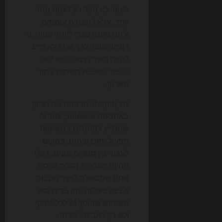
העוזר לא נועד רק לענות מהר
יותר, אלא להפחית עומסים
ולתת מענה עקבי ליותר פניות. זו
דוגמה טובה לכך ש-AI לא חייב
להיות מוצר חיצוני; הוא יכול
להפוך לשכבת תשתית בתוך
הארגון.
גם Shopify הדגימה את הכיוון
באמצעות Sidekick, עוזר AI
שמסייע לסוחרים במשימות
תפעול, תוכן וניתוח. במקום
לעבור בין מסכים שונים, בעלי
חנויות מקבלים נקודת כניסה
אחת שמסוגלת לייצר תובנות
ולבצע פעולות. זהו בדיוק סוג
השימוש שהופך AI לכלי עסקי
ולא רק לאביזר יצירתי.