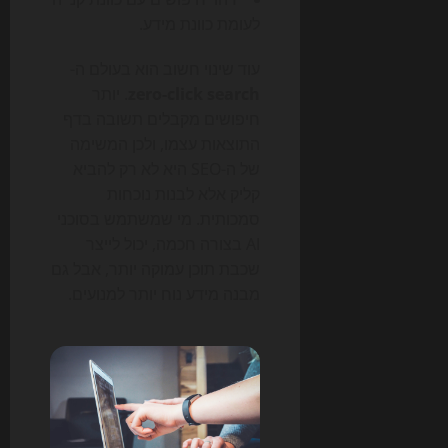
לעומת כוונת מידע.
עוד שינוי חשוב הוא בעולם ה-
zero-click search
. יותר
חיפושים מקבלים תשובה בדף
התוצאות עצמו, ולכן המשימה
של ה-SEO היא לא רק להביא
קליק אלא לבנות נוכחות
סמכותית. מי שמשתמש בסוכני
AI בצורה חכמה, יכול לייצר
שכבת תוכן עמוקה יותר, אבל גם
מבנה מידע נוח יותר למנועים.