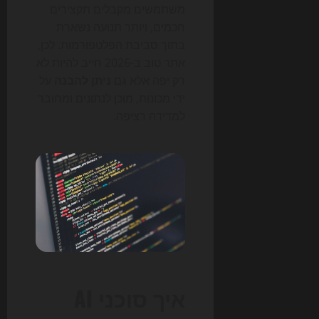
משתמשים מקבלים תקצירים
חכמים, ויותר תנועה נשארת
בתוך סביבת הפלטפורמות. לכן,
אתר טוב ב-2026 חייב להיות לא
רק יפה אלא גם
ניתן להבנה
על
ידי מכונות, מוכן לנתונים ומחובר
למדידה רציפה.
איך סוכני AI