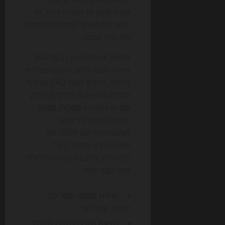
אשת שיווק או מפתח אתר, זה
הופך את האתר למערכת לומדת
ולא לדף סטטי.
בפועל, זה נראה כך: בעל עסק
מעלה מוצר חדש, הסוכן יוצר דף
נחיתה, מחלץ ממנו FAQ, מוסיף
סכמת Schema בסיסית, בודק
אם יש כותרות כפולות, ומציע
חיבור לטופס לידים או
לאינטגרציה עם CRM. מה
שפעם דרש מספר בעלי
תפקידים, מתכנס עכשיו לתהליך
אחד קצר יותר.
יצירת מבנה אתר
לפי
תחום, קהל ויעד.
הצעת תוכן
מותאם לכוונת