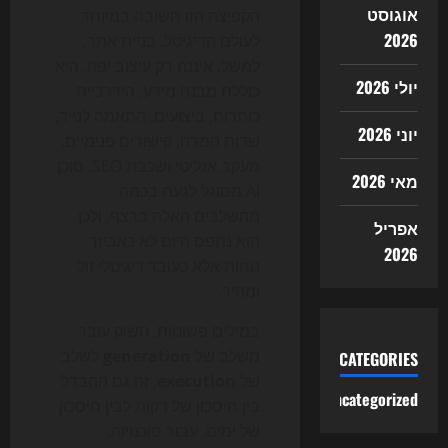
אוגוסט
הקפיצה הזו חשובה במיוחד
2026
לעולם הדיגיטל. בניית אתר,
למשל, איננה רק עיצוב יפה. היא
יולי 2026
כוללת מבנה מידע, היררכיית
כותרות, ביצועים, התאמה לנייד,
יוני 2026
שדות המרה, קישורים פנימיים,
מעקב אנליטי ושכבת SEO. סוכן
מאי 2026
AI מסוגל לגעת בכמה
מהשלבים האלה ברצף, ולכן
אפריל
הוא נתפס היום לא כאביזר
2026
נוחות אלא כעובד דיגיטלי זול
ומהיר.
במילים פשוטות, השוק עובר
משלב של
generation
לשלב
CATEGORIES
של
execution
. זה גם ההבדל
Uncategorized
בין חיסכון של דקות לבין חיסכון
של ימים. עבור סוכנויות,