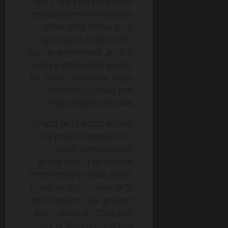
שבו השינוי בולט ביותר. במשך
שנים רבות היה דיון כמעט טכני
סביב צפיפות מילות מפתח,
כותרות ותגיות. היום, ובעיקר
ב-2026, מנועי החיפוש וסביבות
החיפוש מבקשים להבין
כוונה
,
הקשר, אמינות וערך אמיתי. לכן,
תוכן שנכתב רק כדי לנצח
אלגוריתם מתקשה לשרוד.
סוכני AI נכנסים בדיוק בנקודה
הזו. הם מסוגלים לסרוק את
תוצאות החיפוש, להציע
אשכולות תוכן, לזהות עמודים
חלשים, לשפר קישורים פנימיים
ולייצר תצוגה ברורה של פערים
סמנטיים. עבור מי שמנהל אתר
תוכן, זה כלי רב עוצמה, כי הוא
מחליף עבודת אקסל ארוכה