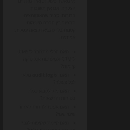
מי מאשר פעולות, ואיך מודדים
הצלחה. אם אין תשובות
ברורות, סביר שהאוטומציה
תתפזר בין הרבה משימות
קטנות בלי להביא תוצאה עסקית
אמיתית.
האם הכלי מתחבר ל־CMS,
ל־CRM ולמערכות אנליטיקה
קיימות?
האם יש
audit log
מלא
לכל פעולה?
האם ניתן לקבוע כללי
בטיחות והרשאות?
האם אפשר להחזיר לאחור
שינוי שגוי?
האם קיימת שקיפות לגבי