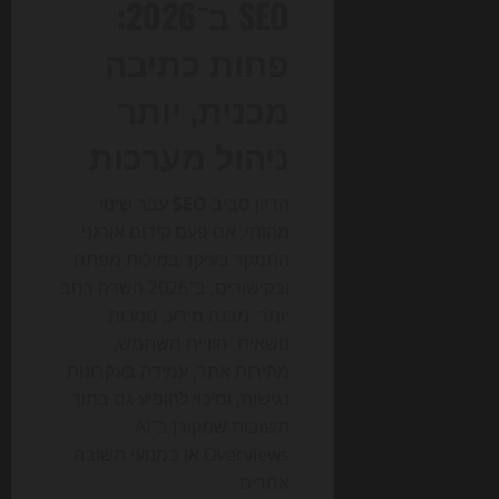
SEO ב־2026:
פחות כתיבה
מכנית, יותר
ניהול מערכות
הדיון סביב
SEO
עבר שינוי
מהותי. אם פעם קידום אורגני
התמקד בעיקר במילות מפתח
ובקישורים, ב־2026 השדה רחב
יותר: מבנה מידע, סמכות
נושאית, חוויית משתמש,
מהירות אתר, עמידה בעקרונות
נגישות, וסיכוי להופיע גם בתוך
תשובות שמקורן ב־AI
Overviews או במנועי תשובה
אחרים.