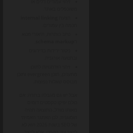
זיהוי עמודים דלים או
משוכפלים באתר.
הצעת
internal linking
חכמה בין עמודים.
טיוב כותרות, תיאורי מטא
ו־
schema markup
.
ניטור ירידות בדירוגים
ובתנועה אורגנית.
זיהוי הזדמנויות לתוכן
מתעדכן, תוכן evergreen ותוכן
מבוסס שאלות נפוצות.
אבל יש גם מגבלה ברורה: אם
כולם יפיקו טקסטים דומים
מאותו מודל, התוצאה תהיה
הומוגנית. לכן האתגר האמיתי
של SEO בשנת 2026 הוא לא
לייצר עוד טקסט, אלא לייצר