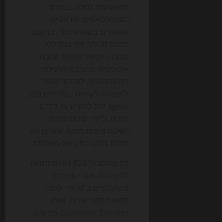
המשמעות גדולה במיוחד
לסטארטאפים ישראליים
שפועלים בשוק גלובלי. במקום
לבנות תהליך ידני כבד לכל
פעולה, אפשר להקים שכבת
אוטומציה שמגיבה לפעילות
המשתמשים, לעדכוני מוצר
ולשאלות לקוחות. בתרחיש כזה,
agent יכול להודיע על לידים
חמים, לייצר סיכום פניות,
לשלוח טיוטת מענה, ולעדכן את
הצוות במערכת ניהול משימות.
גם בעולם ה־B2B רואים תנועה
לכיוון הזה. צוותי מכירות
משתמשים ב־AI כדי להכין
תמצית לפני שיחה, צוותי
Customer Success מפיקים