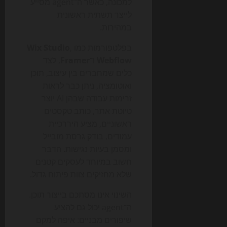
למכונה, כאשר ה־agent מסייע
לייצר תשתית ראשונית
במהירות.
בפלטפורמות כמו
,
Wix Studio
Webflow
ו־
Framer
, לצד
כלים שמחברים בין עיצוב, תוכן
ואוטומציה, ניתן כבר לראות
זרימות עבודה שבהן AI יוצר
טיוטת אתר, כותב טקסטים
ראשוניים, מציע היררכיית
עמודים, בודק גרסת מובייל
ומסמן בעיות נגישות. הדבר
חשוב במיוחד לעסקים קטנים
שלא מחזיקים צוות פיתוח גדול.
השינוי אינו מסתכם בייצור תוכן.
ה־agent יכול גם להציע
שיפורים מבניים: איפה למקם