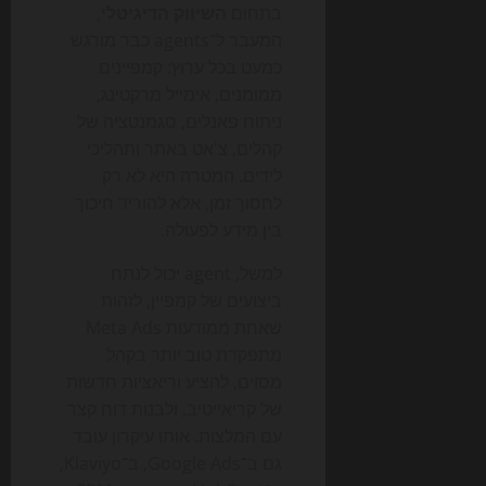
בתחום
השיווק הדיגיטלי
,
המעבר ל־agents כבר מורגש
כמעט בכל ערוץ: קמפיינים
ממומנים, אימייל מרקטינג,
ניתוח פאנלים, סגמנטציה של
קהלים, צ'אט באתר ותהליכי
לידים. המטרה היא לא רק
לחסוך זמן, אלא להוריד חיכוך
בין מידע לפעולה.
למשל, agent יכול לנתח
ביצועים של קמפיין, לזהות
שאחת ממודעות Meta Ads
מתפקדת טוב יותר בקהל
מסוים, להציע וריאציות חדשות
של קריאייטיב, ולבנות דוח קצר
עם המלצות. אותו עיקרון עובד
גם ב־Google Ads, ב־Klaviyo,