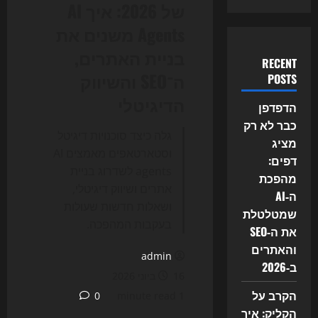
של 2026: איך AI
Agents משנים את
בניית האתרים,
RECENT
ה־SEO והשיווק
POSTS
הדיגיטלי
הדפדפן
כבר לא רק
גלה כיצד סוכנויות דיגיטל
מציג
וסטארטאפים מאמצים AI
דפים:
agents לשדרוג בניית
מהפכת
אתרים ושיווק דיגיטלי,
ה‑AI
ושאלות חדשות שעולות
שמטלטלת
בעקבות המהפכה.
את ה‑SEO
והאתרים
admin
ב‑2026
16 ביוני 2026
הקרב על
0
1 minute read
הקליק: איך