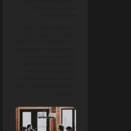
ב־HubSpot ובמערכות CRM
אחרות שמחוברות לנתוני
התנהגות אמיתיים.
הכוח כאן הוא בקצב. במקום
לחכות לניתוח שבועי, צוותי
שיווק יכולים לקבל התראות בזמן
אמת ולהגיב מהר יותר. עם זאת,
ככל שהאוטומציה מתגברת, כך
גם עולה הסיכון לטעויות בקנה
מידה גדול: מסר שגוי יכול
להישלח לאלפי משתמשים, או
להוביל לבזבוז תקציב מהיר אם
אינו מבוקר.