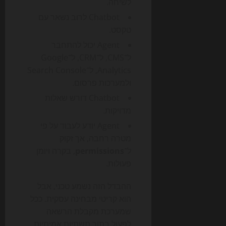
לשיחה.
Chatbot לרוב נשאר עם
טקסט.
Agent יכול להתחבר
ל־CMS, ל־CRM, ל־Google
Analytics, ל־Search Console
ולמערכות פרסום.
Chatbot דורש שאלות
מדויקות.
Agent יודע לעבוד על פי
מטרה רחבה, אך זקוק
ל־
permissions
, בקרה ויומן
פעולות.
ההבדל הזה נשמע טכני, אבל
הוא קריטי מבחינה עסקית. ככל
שמערכת מקבלת הרשאה
לפעול בתוך תשתיות אמיתיות,