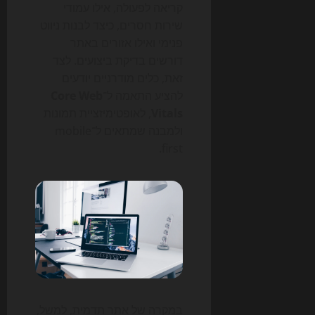
קריאה לפעולה, אילו עמודי
שירות חסרים, כיצד לבנות ניווט
פנימי ואילו אזורים באתר
דורשים בדיקת ביצועים. לצד
זאת, כלים מודרניים יודעים
להציע התאמה ל־
Core Web
Vitals
, לאופטימיזציית תמונות
ולמבנה שמתאים ל־mobile
first.
במקרה של אתר תדמית, למשל,