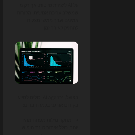
על AI ליצירת טיוטות, אך רק מי
שמשלב עריכה אנושית, מקורות
אמינים וערך ממשי מצליח
להחזיק לאורך זמן.
בפועל, AI agents יכולים לסייע
בקידום אורגני בכמה רבדים:
מחקר מילות מפתח מהיר
יותר, כולל איתור כוונת חיפוש.