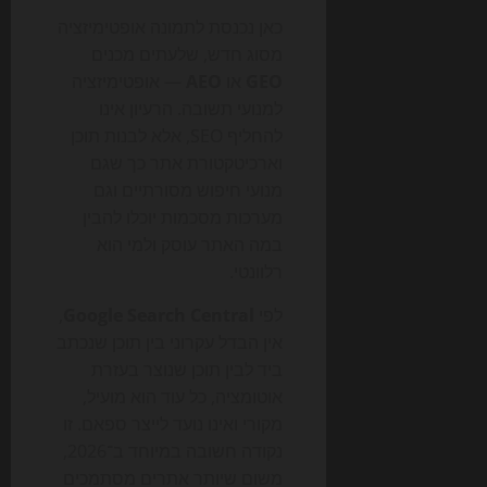
כאן נכנסת לתמונה אופטימיזציה
מסוג חדש, שלעתים מכנים
GEO
או
AEO
— אופטימיזציה
למנועי תשובה. הרעיון אינו
להחליף SEO, אלא לבנות תוכן
וארכיטקטורת אתר כך שגם
מנועי חיפוש מסורתיים וגם
מערכות מסכמות יוכלו להבין
במה האתר עוסק ולמי הוא
רלוונטי.
לפי
Google Search Central
,
אין הבדל עקרוני בין תוכן שנכתב
ביד לבין תוכן שנוצר בעזרת
אוטומציה, כל עוד הוא מועיל,
מקורי ואינו נועד לייצר ספאם. זו
נקודה חשובה במיוחד ב־2026,
משום שיותר אתרים מסתמכים