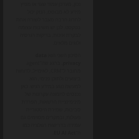
נכון, מעדכן עמוד שגוי או מפיץ
מידע לא מבוסס, הנזק יכול
לחרוג הרבה מעבר לשורה אחת
בטקסט. לכן יש חשיבות עצומה
לבקרת איכות, בדיקות רגרסיה
ולוגים מלאים.
הסיכון השני הוא
data
privacy
. ברגע שה־agent
מחובר ל־CRM, לאימייל, לדוחות
ביצועים ולתוכן פנימי, הוא
למעשה נוגע במידע רגיש. כאן
נכנסים לתמונה עקרונות של
מינימיזציית הרשאות, הפרדת
סביבות, שמירת היסטוריית
פעולות, ובמקרים מסוימים גם
עמידה בדרישות רגולציה כמו
ה־
EU AI Act
.