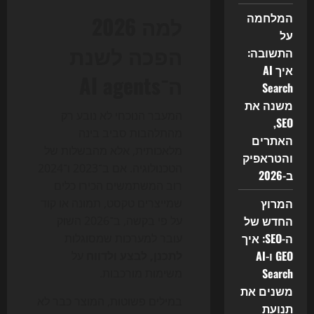
המלחמה
למה 2026
על
הפכה לשנת
התשובה:
איך AI
ה־AI agents
Search
משנה את
המעבר הנוכחי לא נובע רק
SEO,
מהתלהבות סביב בינה
האתרים
מלאכותית, אלא מהבשלות של
והטראפיק
הטכנולוגיה. אם ב־2023 ו־2024
ב-2026
רוב המשתמשים הכירו כלים
המרוץ
שמייצרים טקסט, תמונה או קוד
החדש של
על פי בקשה, ב־2026 השוק
ה-SEO: איך
עובר למערכות שמסוגלות
GEO ו-AI
לתכנן, לבצע ולדווח
על
Search
משימות מורכבות.
משנים את
במילים פשוטות, המוצר כבר לא
תנועת