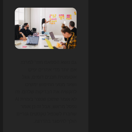
גם נושא הספאם חוזר למרכז.
אם יותר מדי אתרים יפיקו
אוטומטית תכנים דומים, גוגל
ושאר מנועי החיפוש ימשיכו
להקשיח את הבדיקות שלהם. זה
לא אומר שתוכן שנוצר בעזרת AI
נפסל מראש, אבל זה כן אומר
שהברז לשכפול טקסטים גנריים
הולך להיסגר בהדרגה.