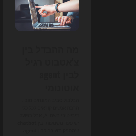
מה ההבדל בין
צ'אטבוט רגיל
לבין agent
אוטונומי
הבלבול סביב המונחים מובן.
הרבה אנשים קוראים לכל כלי
דיבייטיבי בשם AI, אבל בפועל
יש פער משמעותי בין
chatbot
שמספק תשובה לבין
agent