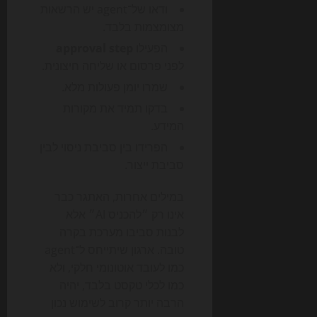
ודאו של־agent יש הרשאות
מצומצמות בלבד.
הפעילו
approval step
לפני פרסום או שליחה חיצונית.
שמרו יומן פעולות מלא.
בדקו תמיד את מקורות
המידע.
הפרידו בין סביבת ניסוי לבין
סביבת ייצור.
במילים אחרות, האתגר כבר
אינו רק ״להכניס AI״ אלא
לבנות סביבו מערכת בקרה
טובה. ארגון שיתייחס ל־agent
כמו לעובד אוטונומי חלקי, ולא
כמו לכלי טקסט בלבד, יהיה
הרבה יותר קרוב לשימוש נכון