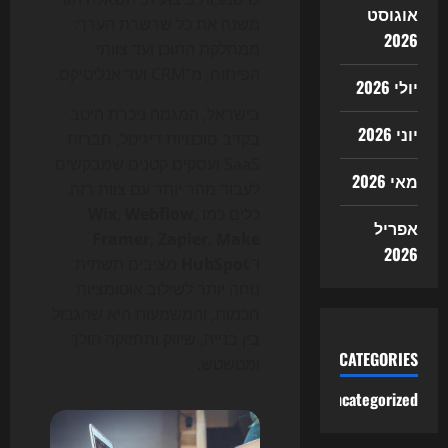
אוגוסט
משנה את כל שרשרת הערך:
2026
ממחלקת התוכן ועד צוותי
הפיתוח, מ־CRM ועד אנליטיקס.
יולי 2026
בישראל, המגמה ניכרת היטב
יוני 2026
בקרב סוכנויות דיגיטל, חברות
SaaS ועסקים קטנים שמבקשים
מאי 2026
לעבוד מהר יותר עם צוות רזה.
כלים כמו
,
Webflow
,
Wix
אפריל
Framer
,
Zapier
,
Make
2026
ו־
HubSpot
מציבים תשתית
נוחה יותר לשילוב אוטומציות
חכמות, והמשמעות היא שהגבול
בין בנייה, שיווק ותחזוקה הולך
CATEGORIES
ומטשטש.
Uncategorized