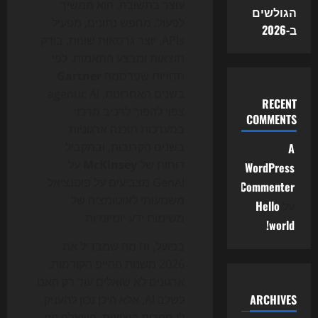
עוצר בתשובה. הוא ממשיך
הגולשים
לפעול: מחפש נתונים, מפעיל
ב-2026
APIs, יוצר גרסאות שונות, בודק
תוצאות ומבצע התאמות. לפי
תחזיות שפרסמה
Gartner
בשנים האחרונות, agentic AI
RECENT
צפוי להפוך לרכיב מרכזי
COMMENTS
במערכות תוכנה ארגוניות
בשנים הקרובות, ובמקביל
A
דוחות של
McKinsey
על
WordPress
GenAI מצביעים על פוטנציאל
Commenter
משמעותי לאוטומציה של
על
Hello
משימות ידע יומיומיות.
world!
בפועל, זה מה שמבדיל את
2026 משנות ההייפ הקודמות.
ארגונים לא שואלים עוד רק האם
ARCHIVES
לשלב AI, אלא היכן נכון להעניק
לו סמכות ביצועית. השאלה הזו