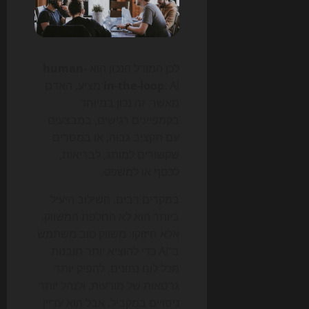
לכן המודל הנכון הוא
human-
in-the-loop
: AI מציע, האדם
מאשר. זה נכון במיוחד
בקמפיינים רגישים, במבצעים
עם תקציב גבוה, או במסרים
שקשורים למותג, לבריאות,
לכסף או למשפט.
במקרים רבים, השילוב היעיל
ביותר הוא לא החלפת המשווק,
אלא חיזוקו. משווק טוב משתמש
ב־AI כדי להוציא יותר תובנות
מכל לוח נתונים, להפיק יותר
גרסאות של מודעות, ולנהל יותר
ניסויים במקביל. אבל הוא עדיין