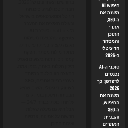
בחודשים האחרונים של 2026,
חיפוש AI
חברות טכנולוגיה, סוכנויות
משנה את
דיגיטל וסטארטאפים בישראל
ה-SEO,
ובעולם מאיצים את המעבר
אתרי
מ־chatbots לשכבת
AI
התוכן
agents
שמבצעת משימות
והמסחר
מקצה לקצה: בניית דפי נחיתה,
הדיגיטלי
מחקר מילות מפתח, הפקת
ב-2026
קמפיינים, ניתוח ביצועים ואפילו
סוכני ה-AI
תיקון תקלות באתר, בזמן אמת.
נכנסים
ההאצה הזו בולטת במיוחד
לדפדפן: כך
בענפי
בניית אתרים
,
SEO
2026
ו־
שיווק דיגיטלי
, משום שהיא
משנה את
מבטיחה חיסכון בזמן, קיצור
החיפוש,
עלויות ויכולת עבודה 24/7 —
ה-SEO
אבל היא גם מעלה שאלות
והבניית
חדשות על אמינות, פרטיות
האתרים
ואיכות התוכן.