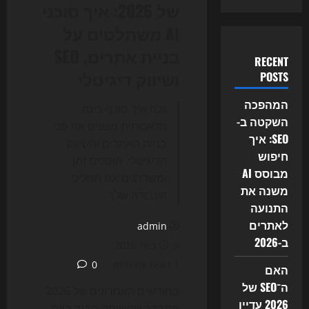
של 2026: איך סוכני
AI משתלטים על
בניית אתרים, SEO
RECENT
ושיווק דיגיטלי
POSTS
המהפכה
גלה איך סוכני בינה
השקטה ב-
מלאכותית משנים את פני
SEO: איך
בניית האתרים והשיווק
חיפוש
הדיגיטלי, חוסכים זמן
מבוסס AI
ומשדרגים את תהליכי
משנה את
העבודה שלך.
התנועה
לאתרים
admin
ב-2026
5 ביוני 2026
0
1 minute read
האם
ה־SEO של
בחודשים האחרונים של 2026
2026 עדיין
מתברר שהשיחה סביב בינה