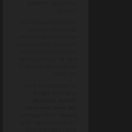
יכולות שבעבר היו שמורות
לתאגידים.
הכוח השלישי הוא הלחץ לייעל.
עלויות פרסום, תחרות על
תוצאות חיפוש, עומס על צוותי
תוכן ומחסור בכוח אדם טכנולוגי
דוחפים ארגונים לחפש דרכים
לייצר יותר עם פחות. במציאות
כזו, סוכן AI הופך מרעיון מעניין
לכלי תפעולי.
גם השוק עצמו דוחף קדימה.
שחקניות כמו
,
Google
Microsoft
,
OpenAI
,
Wix
,
Meta
,
Anthropic
ו-
Shopify
מוסיפות שכבות של
בינה מלאכותית למוצרי הליבה
שלהן. במקום לפתח פתרון