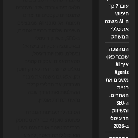
עובד? כך
מלאכותית עוברת שלב: מעוזרים
חיפוש
שמנסחים טקסטים ומייצרים
ה־AI משנה
תמונות, אל
סוכני AI
שמבצעים
את כללי
משימות שלמות בבניית אתרים,
המשחק
ב-SEO, בשיווק דיגיטלי
ובאוטומציה עסקית. בישראל
המהפכה
ובעולם, סוכנויות דיגיטל,
שכבר כאן:
סטארטאפים ועסקים קטנים
איך AI
מגלים שהשינוי הזה לא רק חוסך
Agents
זמן, אלא גם משנה את מבנה
משנים את
העבודה, את תהליכי קבלת
בניית
ההחלטות ואת הדרך שבה
האתרים,
נראית תחרות אונליין.
ה-SEO
והשיווק
הסיבה להתעניינות הגוברת
הדיגיטלי
פשוטה: סוכן AI כבר לא מסתפק
ב-2026
בכתיבת טיוטה או בהצעת רעיון.
הוא יכול לנתח דאטה, להציע