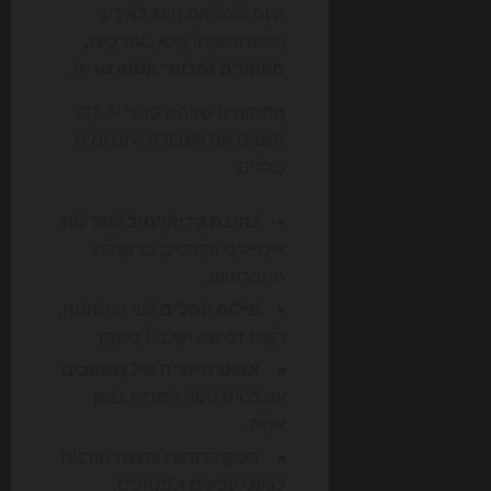
היום לנהל את ה-AI לא רק
כמשתמשים, אלא כ
עורכים,
מפקחים ומכווני אסטרטגיה
.
התחומים שבהם סוכני AI כבר
משנים את העבודה היומיומית
כוללים:
כתיבת קריאייטיב
למודעות,
אימיילים ופוסטים ברשתות
החברתיות.
פילוח קהלים
לפי התנהגות,
כוונת רכישה ושלב במשפך.
אופטימיזציה של משפכים
על בסיס נתוני המרות בזמן
אמת.
הפקת דוחות
והצגת תובנות
לבעלי עסקים ולמנהלים.