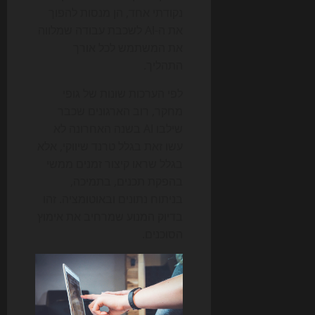
נקודתי אחד, הן מנסות להפוך
את ה-AI לשכבת עבודה שמלווה
את המשתמש לכל אורך
התהליך.
לפי הערכות שונות של גופי
מחקר, רוב הארגונים שכבר
שילבו AI בשנה האחרונה לא
עשו זאת בגלל טרנד שיווקי, אלא
בגלל שראו קיצור זמנים ממשי
בהפקת תכנים, בתמיכה,
בניתוח נתונים ובאוטומציה. זהו
בדיוק המנוע שמרחיב את אימוץ
הסוכנים.