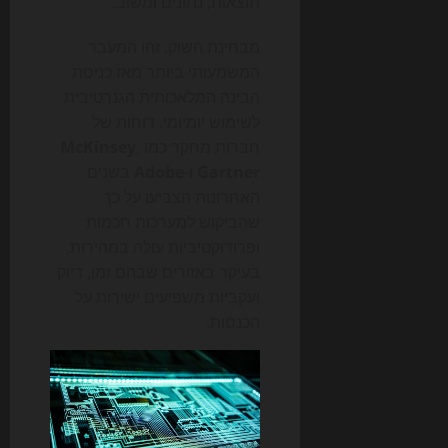
תוצאות, נתונים ומשוב.
מבחינת השוק, זהו המעבר
המשמעותי ביותר מאז כניסת
הבינה המלאכותית הגנרטיבית
לשימוש יומיומי. דוחות של
חברות מחקר כמו
,
McKinsey
Gartner
ו-
Adobe
בשנים
האחרונות הצביעו על כך
שהביקוש למערכות חכמות
ופרודוקטיביות עולה במהירות,
בעיקר באזורים שבהם זמן, דיוק
ועקביות משפיעים ישירות על
הכנסות.