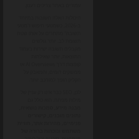
עמודים באתר צריכים רענון.
היכולות האלה חשובות במיוחד
ב-2026, כשמנועי חיפוש ו"מנועי
תשובה" מתחרים על אותו שטח
תשומת לב. יותר גולשים
מקבלים תשובה ישירות בעמוד
התוצאות, יותר שאילתות
קופצות דרך AI Overviews או
ממשקים דומים, והמאבק על
הקליק הופך למורכב יותר.
לכן, SEO כבר אינו רק עניין של
מילות מפתח. הוא כולל גם
מבנה מידע, סמכות נושאית,
נתונים מובנים, קישורים
פנימיים, מהירות אתר, חוויית
משתמש ונוכחות ברורה של
מומחיות
. סוכן AI יכול לעזור