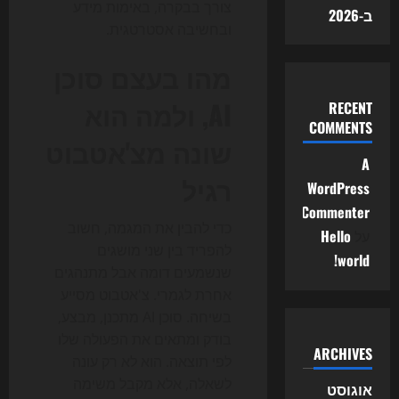
צורך בבקרה, באימות מידע
ב-2026
ובחשיבה אסטרטגית.
מהו בעצם סוכן
AI, ולמה הוא
RECENT
COMMENTS
שונה מצ'אטבוט
A
רגיל
WordPress
Commenter
כדי להבין את המגמה, חשוב
על
Hello
להפריד בין שני מושגים
world!
שנשמעים דומה אבל מתנהגים
אחרת לגמרי. צ'אטבוט מסייע
בשיחה. סוכן AI מתכנן, מבצע,
בודק ומתאים את הפעולה שלו
ARCHIVES
לפי תוצאה. הוא לא רק עונה
לשאלה, אלא מקבל משימה
אוגוסט