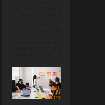
בדקו אילו עמודים דורשים
עדכון בגלל שינויים באלגוריתם
או בהתנהגות המשתמשים.
במילים אחרות, AI הופך את ה-
SEO למהיר יותר, אבל גם
תחרותי יותר. מי שינסה
להסתמך על אוטומציה בלבד,
יגלה מהר מאוד שהממוצע גבוה
יותר, אך הזכירה והבידול קשים
יותר.