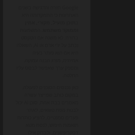
Google חזרה והדגישה בשנים
האחרונות כי התמקדותה היא
ב
תוכן מועיל, מקורי, אמין
וממוקד משתמש
. המשמעות
ברורה: לא משנה אם הטקסט
נכתב על ידי אדם או AI, השאלה
היא אם הוא פותר בעיה
אמיתית, מציג הבנה עמוקה,
ומספק ערך שאפשר לבסס עליו
החלטה.
כאן נכנסים הסוכנים לפעולה.
במקום כותב שמייצר עשרה
מאמרים בבת אחת, סוכן AI יכול
לבנות מפת נושאים, לאתר
פערים סמנטיים, להציע כותרות
תואמות חיפוש, לנסח מטא
דסקריפשנים, ולבדוק אילו