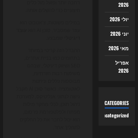
רחבה יותר ופועל מול כלים
2026
חיצוניים כדי להשלים אותה.
יולי 2026
במילים פשוטות, צ'אטבוט הוא
עוזר שמסביר. סוכן AI הוא
עובד
יוני 2026
דיגיטלי
שמבצע.
מאי 2026
ההבדל הזה קריטי במיוחד
בתחומים כמו בניית אתרים,
אפריל
SEO ושיווק דיגיטלי, שבהם
2026
משימות רבות חזרתיות,
מבוססות כללים וניתנות
לאוטומציה. כאשר סוכן AI מקבל
גישה לנתוני אנליטיקס, למערכת
CATEGORIES
ניהול תוכן, לכלי מחקר מילות
מפתח ולפלטפורמת פרסום,
Uncategorized
הוא יכול לחבר את כל החלקים
לתהליך אחד.