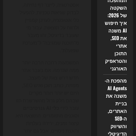
המהפכה
אסטרטגיה, לייצר דף נחיתה,
השקטה
לבדוק שגיאות טכניות, להפעיל
של 2026:
כלי אוטומציה, לעדכן קמפיין
איך חיפוש
ולדווח על תוצאות. עבור מי
AI משנה
שעובד בדיגיטל, זהו מעבר
את SEO,
מ"תוכנה שמגיבה" ל"מערכת
אתרי
שפועלת".
התוכן
והטראפיק
המשמעות רחבה הרבה יותר
האורגני
ממה שנדמה. אם בעבר אתר
חדש דרש צוות של מעצב,
מהפכת ה-
מפתח, כותב תוכן ואיש SEO,
AI Agents
היום יש יותר ויותר מקרים
משנה את
שבהם חלק גדול מהשרשרת הזו
בניית
עובר לידי
כלי AI גנרטיביים
האתרים,
וסוכנים מתוזמרים. התוצאה היא
ה-SEO
קיצור זמנים, ירידה בעלויות
והשיווק
והאצת ניסויים, אבל גם יותר
הדיגיטלי