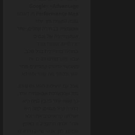
Advantage+
ו-
Google
Performance Max
הן דוגמה
טובה למגמה הזו: יותר
אוטומציה בבחירת קהלים, יותר
אופטימיזציה של נכסים
יצירתיים, ופחות צורך
בהתערבות ידנית בכל שלב.
עבור מפרסמים רבים, זה
מאפשר להשיק קמפיינים מהר
יותר וללמוד מה עובד ומה לא.
אבל עם היעילות מגיע גם סיכון.
ככל שהמערכת אוטונומית יותר,
כך קשה יותר להבין למה היא
בחרה קהל מסוים, למה היא
העלתה קריאייטיב אחד ולא
אחר, ולמה התקציב זז באופן
מסוים. לכן, אנשי שיווק נדרשים