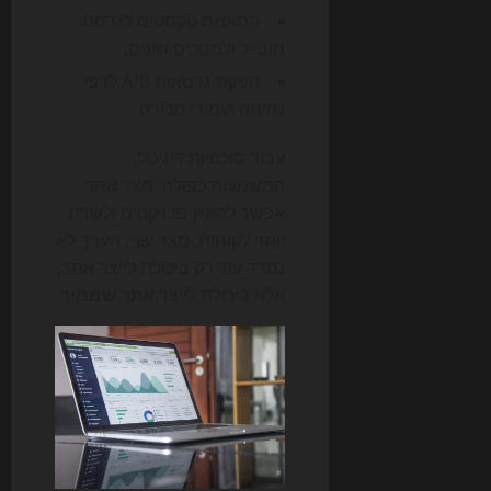
התאמת טקסטים לגרסת
מובייל ולמסכים שונים.
הפקת גרסאות A/B לדפי
נחיתה ועמודי מכירה.
עבור סוכנויות דיגיטל,
המשמעות כפולה: מצד אחד
אפשר להאיץ פרויקטים ולשרת
יותר לקוחות. מצד שני, הערך לא
נמדד עוד רק ביכולת לייצר אתר,
אלא ביכולת לייצר
אתר שממיר
.