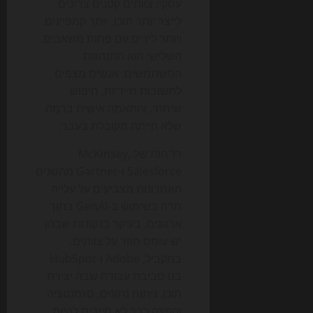
עסקי: צוותים קטנים צריכים
לייצר יותר תוכן, יותר קמפיינים
ויותר לידים עם פחות משאבים.
השלישי הוא התנהגות
המשתמשים: אנשים מצפים
לתשובות מיידיות, חיפוש
שיחתי, והתאמה אישית ברמה
שלא הייתה מקובלת בעבר.
דו"חות של McKinsey,
Salesforce ו-Gartner מהשנים
האחרונות מצביעים על עלייה
חדה בשימוש ב-GenAI בתוך
ארגונים, בעיקר בנקודות שבהן
יש עומס חוזר על צוותים.
במקביל, Adobe ו-HubSpot
בנו סביבת עבודה שבה יצירת
תוכן, ניתוח נתונים, סגמנטציה
והפצה כבר לא חייבים להיות