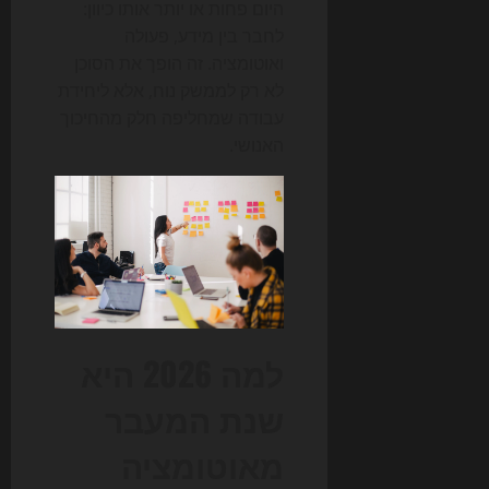
היום פחות או יותר אותו כיוון:
לחבר בין מידע, פעולה
ואוטומציה. זה הופך את הסוכן
לא רק לממשק נוח, אלא ליחידת
עבודה שמחליפה חלק מהחיכוך
האנושי.
למה 2026 היא
שנת המעבר
מאוטומציה