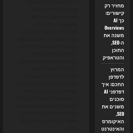
דיגיטל, צוותי SEO ומפתחי
מחזיר רק
אתרים בישראל ובעולם
קישורים:
מאמצים בקצב מהיר
AI
כך AI
Agents
— סוכני בינה
Overviews
מלאכותית שמסוגלים לא רק
משנה את
לכתוב טקסטים, אלא גם לתכנן
ה-SEO,
משימות, לגשת לכלים, להריץ
התוכן
בדיקות, לעדכן קמפיינים
והטראפיק
ולהמליץ על פעולות בזמן אמת.
המרוץ
המהלך הזה קורה עכשיו
לדפדפן
במשרדים, בסטארטאפים
החכם: איך
ובפלטפורמות ענן, בעיקר משום
דפדפני AI
שעלות העבודה הידנית עולה,
סוכנים
התחרות על תשומת הלב נהיית
משנים את
אגרסיבית, ופחות ופחות עסקים
SEO,
יכולים להרשות לעצמם לבזבז
האיקומרס
שעות על משימות שחוזרות על
והאינטרנט
עצמן.