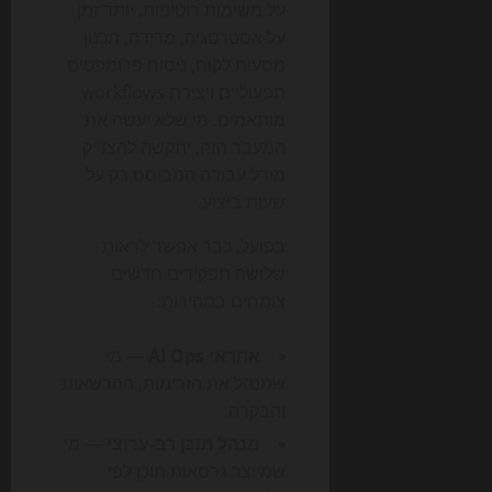
על משימות רוטיניות, יותר זמן
על אסטרטגיה, מדידה, תכנון
מסעות לקוח, ניסוח פרומפטים
תפעוליים ויצירת workflows
מותאמים. מי שלא יעשה את
המעבר הזה, יתקשה להצדיק
מודל עבודה המבוסס רק על
שעות ביצוע.
בפועל, כבר אפשר לראות
שלושה תפקידים חדשים
צומחים במהירות:
אחראי AI Ops
— מי
שמנהל את הזרימות, ההרשאות
והבקרה.
מנהל תוכן רב-ערוצי
— מי
שמייצר גרסאות תוכן לפי