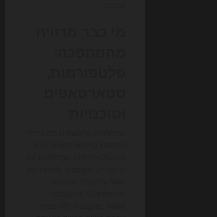
אמינות.
מי כבר מרוויח
מהמהפכה:
פלטפורמות,
סטארטאפים
וסוכנויות
המרוויחים הראשונים הם בדרך
כלל לא רק המשתמשים, אלא
גם הפלטפורמות שמספקות את
התשתית. Microsoft, Google,
Adobe, Shopify, Wix,
HubSpot, Salesforce,
Zapier, Make ו-n8n בונות