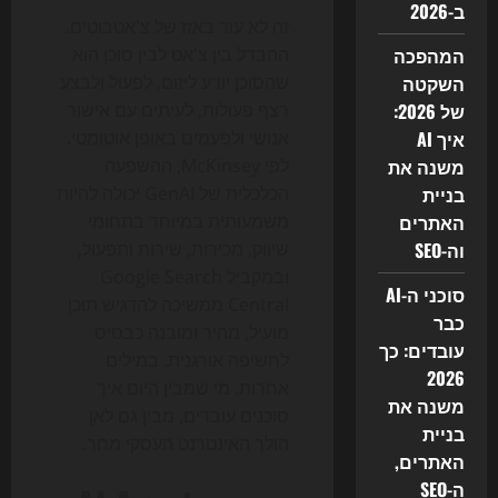
ב-2026
זה לא עוד באזז של צ'אטבוטים.
המהפכה
ההבדל בין צ'אט לבין סוכן הוא
השקטה
שהסוכן יודע ליזום, לפעול ולבצע
של 2026:
רצף פעולות, לעיתים עם אישור
איך AI
אנושי ולפעמים באופן אוטומטי.
משנה את
לפי McKinsey, ההשפעה
בניית
הכלכלית של GenAI יכולה להיות
האתרים
משמעותית במיוחד בתחומי
וה-SEO
שיווק, מכירות, שירות ותפעול,
ובמקביל Google Search
סוכני ה-AI
Central ממשיכה להדגיש תוכן
כבר
מועיל, מהיר ומובנה כבסיס
עובדים: כך
לחשיפה אורגנית. במילים
2026
אחרות, מי שמבין היום איך
משנה את
סוכנים עובדים, מבין גם לאן
בניית
הולך האינטרנט העסקי מחר.
האתרים,
ה-SEO