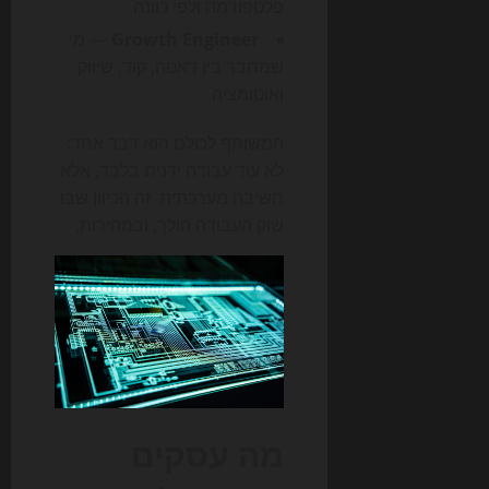
פלטפורמה ולפי כוונה.
Growth Engineer
— מי
שמחבר בין דאטה, קוד, שיווק
ואוטומציה.
המשותף לכולם הוא דבר אחד:
לא עוד עבודה ידנית בלבד, אלא
חשיבה מערכתית. זה הכיוון שבו
שוק העבודה הולך, ובמהירות.
מה עסקים