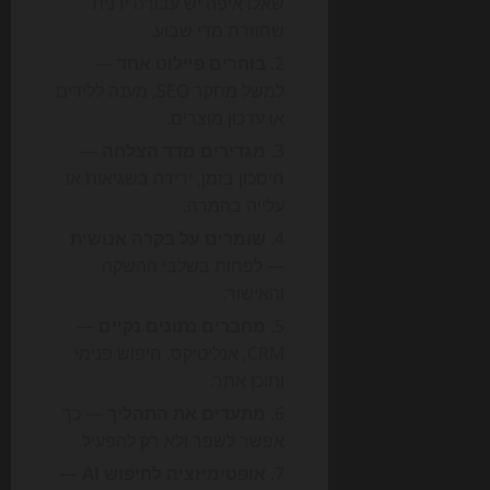
שאלו איפה יש עבודה ידנית
שחוזרת מדי שבוע.
בוחרים פיילוט אחד
—
למשל מחקר SEO, מענה ללידים
או עדכון מוצרים.
מגדירים מדד הצלחה
—
חיסכון בזמן, ירידה בשגיאות או
עלייה בהמרה.
שומרים על בקרה אנושית
— לפחות בשלבי ההשקה
והאישור.
מחברים נתונים נקיים
—
CRM, אנליטיקס, חיפוש פנימי
ותוכן אתר.
מתעדים את התהליך
— כך
אפשר לשפר ולא רק להפעיל.
אופטימיזציה לחיפוש AI
—