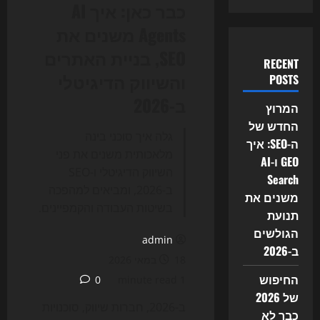
כבר כאן: איך AI
Agents משנים את
SEO, בניית האתרים
RECENT
והשיווק הדיגיטלי
POSTS
ב-2026
המרוץ
החדש של
גלה איך סוכני בינה
ה-SEO: איך
מלאכותית משנים את פני
GEO ו-AI
השיווק הדיגיטלי ו-SEO
Search
ב-2026, ומביאים למהפכה
משנים את
בשיטות העבודה והקמפיינים.
תנועת
הגולשים
admin
ב-2026
18 במאי 2026
החיפוש
0
1 minute read
של 2026
ב-2026, חברות שיווק, סוכנויות
כבר לא