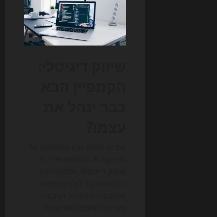
שיווק דיגיטלי:
הקמפיין הבא
כבר ינהל את
עצמו?
אם יש תחום שבו ההשפעה של
AI Agents מורגשת מייד, זה
שיווק דיגיטלי
. פלטפורמות
הפרסום כבר לא רק מציעות
אוטומציה בסיסית; הן בונות
מערכות שלמות שמייצרות