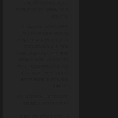
סוג מידע, ולא כל API צריך
חיבור אוטומטי למערכת הליבה
של העסק.
הסיכון השלישי הוא רגולציה.
באירופה ה-EU AI Act כבר
משנה את השיח סביב שקיפות,
אחריות ושימוש במערכות
אוטונומיות. גם עסקים בישראל
שמוכרים לשווקים בינלאומיים
צריכים להבין שהסטנדרט הולך
ומתקרב: תיעוד, בקרה, גילוי
נאות ומדיניות שימוש יידרשו
יותר ויותר.
כדי לעבוד נכון, ארגונים צריכים
לאמץ כמה כללים פשוטים:
להגדיר בדיוק אילו נתונים