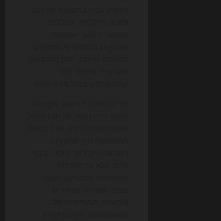
להופיע גבוה בתוצאות של גוגל
ולזכות בהקלקה. אבל ככל
שמנועי חיפוש, Answer
Engines וממשקי AI מספקים
תשובות ישירות, חלק מהתנועה
האורגנית מתפזר לפני
שהמשתמש בכלל מגיע לאתר.
לפי Google Search Central,
הדגש עדיין נשאר על תוכן מועיל,
שקוף ומובנה היטב. אבל בפועל,
המשמעות היא שהקידום
האורגני חייב לשרת לא רק בני
אדם, אלא גם מערכות
שמנתחות סמנטיקה, הקשר,
מבנה ואמינות. מחקרים
וניתוחים תעשייתיים של
BrightEdge, Similarweb