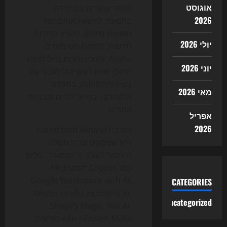
אוגוסט
לאתר עמודים עם ירידה
2026
בתנועה, להשוות אותם מול
תוצאות חיפוש, להציע כותרות
יולי 2026
חדשות, לפתוח משימות ב-
Asana, ולהכין טיוטת מייל לצוות
יוני 2026
התוכן. אותו רעיון יכול לעבוד גם
בשירות לקוחות, במסחר
מאי 2026
אלקטרוני, בניהול לידים ובבניית
אתרים.
אפריל
2026
הסיבה שהנושא תפס תאוצה
היא שעסקים עברו משלב
ה"ניסוי" לשלב ה"הטמעה". כלים
כמו Microsoft Copilot,
Google Workspace with AI,
CATEGORIES
Adobe Firefly, HubSpot AI,
Uncategorized
Shopify Magic, Wix AI,
Zapier, Make ו-n8n מציעים