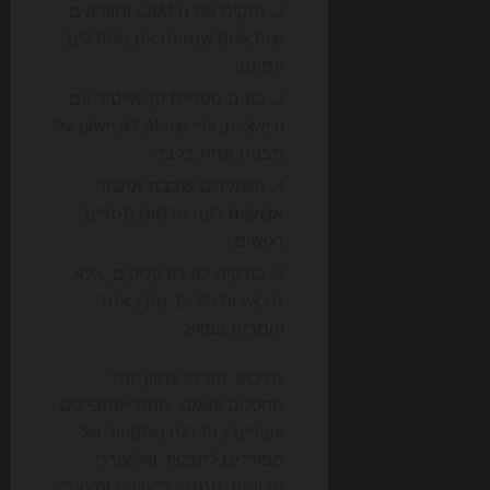
מנקים את ה-CRM ומוודאים
שהדאטה שמזינה את המודלים
אמינה.
בונים ספריית קריאייטיב עם
וריאציות, כדי שה-AI לא יישען על
תבנית אחת בלבד.
משאירים
שכבת אישור
אנושית
לפני פרסום מסרים
רגישים.
בודקים לא רק קליקים, אלא
גם איכות לידים, זמן באתר
והמרות בפועל.
גם כאן, השינוי עמוק יותר
מהכלים עצמם. מנהלי קמפיינים
עוברים בהדרגה מתפקיד של
מפעילים לתפקיד של עורכי
מדיניות, מנתחי ביצועים ומעצבי