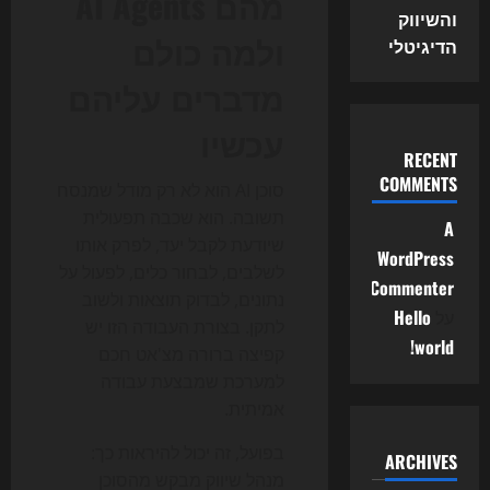
מהם AI Agents
והשיווק
ולמה כולם
הדיגיטלי
מדברים עליהם
עכשיו
RECENT
COMMENTS
סוכן AI הוא לא רק מודל שמנסח
תשובה. הוא שכבה תפעולית
A
שיודעת לקבל יעד, לפרק אותו
WordPress
לשלבים, לבחור כלים, לפעול על
Commenter
נתונים, לבדוק תוצאות ולשוב
על
Hello
לתקן. בצורת העבודה הזו יש
world!
קפיצה ברורה מצ'אט חכם
למערכת שמבצעת עבודה
אמיתית.
בפועל, זה יכול להיראות כך:
ARCHIVES
מנהל שיווק מבקש מהסוכן