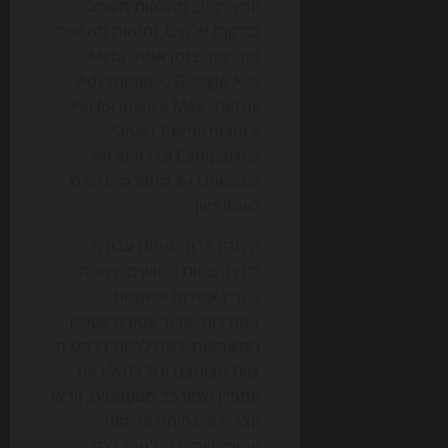
קריאייטיב, מחלקות תקציב,
בודקות פלחים, ומזהות מה עובד
טוב יותר בזמן אמת. Meta
Advantage+, Google Ads
Performance Max, TikTok
Smart Performance
Campaigns וכלי ה-AI של
LinkedIn ו-X מתקדמים כולם
לאותו כיוון.
היתרון ברור: פחות עבודה
ידנית, פחות ניחושים, ויכולת
להריץ עשרות וריאציות
במהירות. עבור עסקים קטנים,
המשמעות יכולה להיות דרמטית.
צוות מצומצם יכול לנהל כעת
קמפיין שמורכב מטקסטים, וידאו
קצר, דפי נחיתה וזרימות
אוטומטיות, בלי לגעת בכל