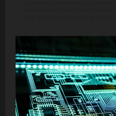
כל פתרון שממותג כ-AI Agent הוא באמת אוטונומי. חלק מהמערכות עדיין מציגות שכבת
שמחליטים על הטמעה, כדאי לבדוק האם המערכת
, והאם יש בה מנגנון אישור אנושי לפני פעולה