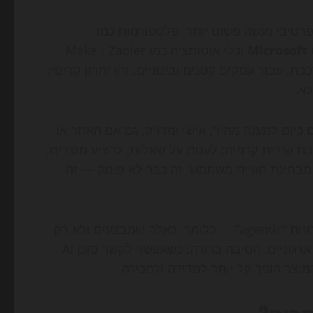
Microsoft 
וכלי אוטומציה כמו Zapier ו-Make
. עבור עסקים קטנים ובינוניים, זהו יתרון קריטי:
 כיום למענה מהיר, אישי ומדויק, גם אם האתר או
ות הזו, סוכן AI יכול לשמש כשכבת שירות קדמית: לענות על שאלות, להציע מוצרים,
 מבחינת חוויית משתמש, זה כבר לא פינוק — זה
גם שוק ההון מאותת לכיוון הזה. סטארטאפים שמציגים פתרונות “agentic” — כלומר, כאלה שמבצעים ולא רק
מייצרים טקסט — מושכים עניין גובר ממשקיעים ומלקוחות ארגוניים. הסיבה ברורה: כשאפשר לקשר סוכן AI
המוצר הופך קל יותר למדידה ולמכירה.