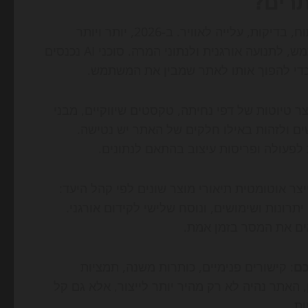
בניית אתרים הייתה בעבר תהליך ליניארי: אפיון, עיצוב, פיתוח, בדיקות, עלייה לאוויר. ב-2026, יותר ויותר
שמסתגלות להתנהגות המשתמש, לתנועה אורגנית ולנתוני המרה. סוכני AI נכנסים
 כדי להפוך אותו לאתר שמבין את המשתמש.
. ראשית, כלי AI כבר יודעים לייצר טיוטות של דפי נחיתה, טקסטים שיווקיים, מבני
לשים ולזהות באילו חלקים של האתר יש נטישה.
ת לפעולה ופריסות עיצוב בהתאם לנתונים.
ת מסחר אלקטרוני יכולה להשתמש ב-AI כדי לייצר אוטומטית תיאורי מוצר שונים לפי קהל היעד:
רונות ושימושים, ונוסח שלישי לקידום אורגני.
ים את המסר בזמן אמת.
כם
: קישורים פנימיים, כותרות משנה, תמציות
, האתר נהיה לא רק מהיר יותר לייצור, אלא גם קל