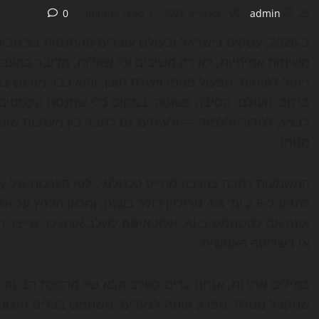
25 באפריל 2026
admin
1 minute read
0
ב-2026, עסקים בישראל ובעולם עוברים מהתנסות בצ'טבוטים ליישום של
משימות אמיתיות, לא רק משיבים על שאלות. מדובר במעב
ניהול לקוחות, תפעול פנימי ויצירת תוכן, והוא כבר מורגש 
ברחבי העולם. הסיבה פשוטה: במקום כלי שמנסח טקסטים,
מסחר.
אינה אם להשתמש ב-AI, אלא
איפה
לשלב אותו כך שייצר תו
או בשליטה האנושית.
במילים אחרות, אנחנו עדים לשלב הבא של מהפכת הבינה 
שמקבל מטרה, מפרק אותה לצעדים, משתמש בכלים חיצוניים