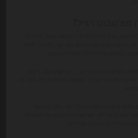
ק.
'טבוט, אבל בפועל מדובר במשהו שונה. צ'טבוט
טוב יודע לנהל שיחה, לנסח תשובות ולהסביר מושגים. סוכן AI, לעומת זאת, יודע לעבוד לפי יעד: למשל, לאתר
ות משימות קטנות ביום — בדיקות תוכן, ריענון
כותרות, מענה ללקוחות, ניתוח נתונים ויצירת דוחות — סוכן AI יכול לחסוך זמן רב ולצמצם עבודה ידנית. הוא לא
יצוע.
,
כלים
ו
בקרה
. הסוכן מקבל יעד, נזכר בהקשר
מהשיחה או מהמערכת, מפעיל כלים חיצוניים כמו חיפוש, מסדי נתונים או API, ואז מציע או מבצע את הפעולה.
כנס לתהליכים עסקיים אמיתיים.