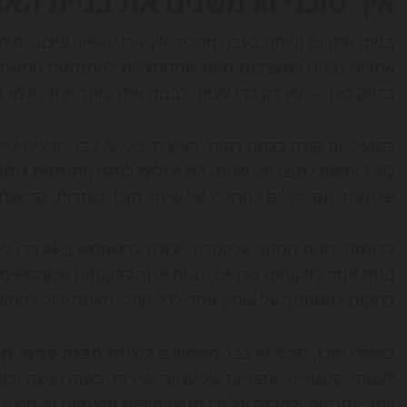
איך סוכני AI משנים את בניית האתרים?
אתרים נבנים כ
מערכות חיות
בדיוק כאן — לא רק כדי לעזור לבנות אתר מהר יותר, אלא
בפועל, זה קורה בכמה רמות
FAQ ותיאורי מוצרים. שנית, הם יכולים לנתח התנהגות גו
שלישית, הם יכולים להמליץ על שינויי תוכן, כותרות, קריאו
לדוגמה, חנו
נוסח אחד ללקוחות טכניים, נוסח אחר ללקוחות שמחפשים ית
במקום להסתמך על עותק אחד לכל קהל, האתר יכול להתא
באתרי תוכן, סוכני AI כבר משמשים ליצירת
מבנה פנימי ח
לעמודי קטגוריה, ותבניות של עמודי שירות. כשזה נעשה נכון
יותר לסריקה ולהבנה על ידי מנועי חיפוש ומערכות AI חיצוניות.