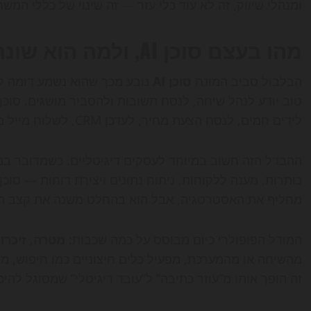
ומנהלי שיווק, זה לא עוד כלי עזר — זה שינוי של כללי המשח
מהו בעצם סוכן AI, ולמה הוא שונה מצ'טבוט רגיל?
הבלבול סביב המונח
סוכן AI
נובע מכך שהוא נשמע דומה לצ
לידים חמים, לנסח הצעת מחיר, לעדכן CRM, לשלוח מייל מעקב ולסכם את התהליך למנהל האנושי.
ההבדל הזה חשוב במיוחד לעסקים דיגיטליים. כשמדובר במא
מחליף את האסטרטגיה, אבל הוא בהחלט משנה את קצב הב
המודל הפופולרי כיום מבוסס על כמה שכבות:
מטרה
,
זיכרון
זה הופך אותו מ”עוזר כתיבה” ל”עובד דיגיטלי” שמסוגל להי