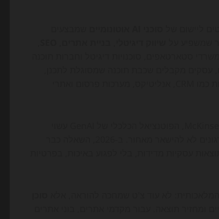
סוכני AI אוטונומיים
שמבצעים
ר שמשפיע על
שיווק דיגיטלי
,
בניית אתרים
,
SEO
,
במשרדי סטארטאפים, סוכנויות דיגיטל וחברות תוכנה
 עסקים מקבלים שכבת תוכנה שמסוגלת לתכנן,
לבצע, למדוד וללמוד — ולעיתים גם לחבר בין מערכות שונות כמו CRM, אנליטיקס, מערכות פרסום ואתרי
המשמעות רחבה בהרבה מהייפ טכנולוגי. לפי הערכות של McKinsey, הפוטנציאל הכלכלי של GenAI עשוי
להגיע ל-2.6 עד 4.4 טריליון דולר בשנה, ומכאן הלחץ על ארגונים לא להישאר מאחור. ב-2026, השאלה כבר
צאות עסקיות מדידות, בלי לפגוע באיכות, בפרטיות
המלאכותית: לא עוד צ'ט שמחכה להוראה, אלא
סוכן
 ומחזיר תוצאה. עבור מקדמי אתרים, בוני אתרים