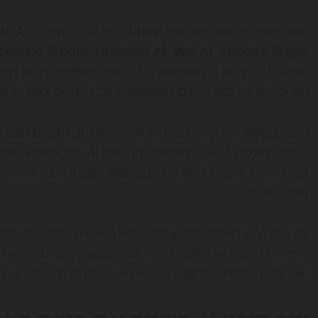
אחת הסיבות המרכזיות היא שהמעבר מ-AI גנרטיבי ל-AI אופרטיבי נעשה פשוט יותר. פלטפורמות כמו
Copilot Studio
,
HubSpot AI
,
Wix AI
,
Shopify Magic
מקלות על חיבור בין מערכות בלי להקים תשתית פיתוח מורכבת
הם יכולים להיכנס לעולם האוטומציה מבלי לגייס צוות AI מלא.
סיבה נוספת היא שינוי בציפיות של הלקוחות. גולשים מצפים
החנות פועלים 24/7. במציא
למיין פניות, ואפילו לכוון את המשתמש לעמוד הנכון באתר.
סטנדרט חדש.
ישירות להכנסות, לחיסכון בעלויות או לצמצום זמן תהליך, 