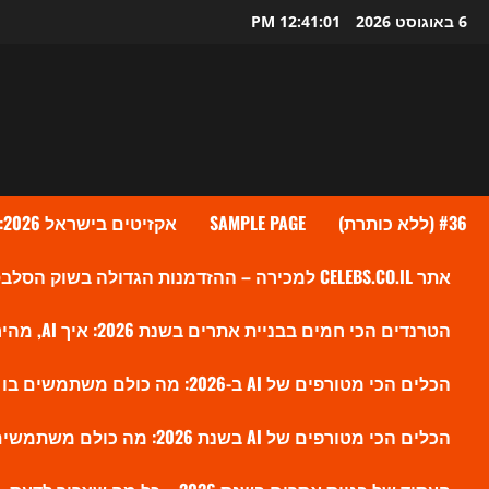
Ski
6 באוגוסט 2026
12:41:02 PM
t
conten
#36 (ללא כותרת)
SAMPLE PAGE
אקזיטים בישראל 2026: גל העסקאות שמעלה את ההייטק הישראלי לשיא חדש
אתר CELEBS.CO.IL למכירה – ההזדמנות הגדולה בשוק הסלבס הישראלי?
הטרנדים הכי חמים בבניית אתרים בשנת 2026: איך AI, מהירות ו-SEO חדש משנים את הווב
הכלים הכי מטורפים של AI ב-2026: מה כולם משתמשים בו עכשיו ולמה זה משנה את השוק
הכלים הכי מטורפים של AI בשנת 2026: מה כולם משתמשים בו עכשיו