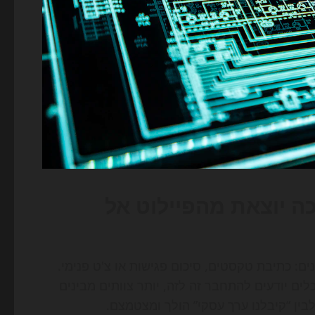
הפכה יוצאת מהפיילוט אל
נו AI בעיקר בניסויים קטנים: כתיבת טקסטים, סיכום פגישות או צ'ט פנימי.
כלים יודעים להתחבר זה לזה, יותר צוותים מבינים
בין “קיבלנו ערך עסקי” הולך ומצטמצם.