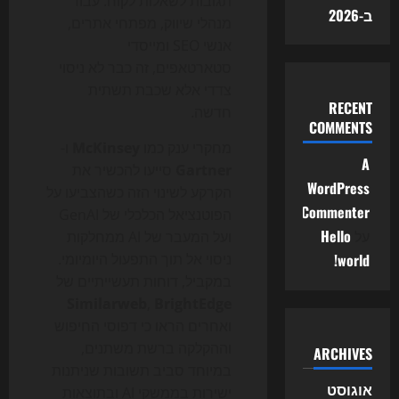
תגובות לשאלות לקוח. עבור
ב-2026
מנהלי שיווק, מפתחי אתרים,
אנשי SEO ומייסדי
סטארטאפים, זה כבר לא ניסוי
צדדי אלא שכבת תשתית
RECENT
חדשה.
COMMENTS
מחקרי ענק כמו
McKinsey
ו-
A
Gartner
סייעו להכשיר את
WordPress
הקרקע לשינוי הזה כשהצביעו על
Commenter
הפוטנציאל הכלכלי של GenAI
על
Hello
ועל המעבר של AI ממחלקות
world!
ניסוי אל תוך התפעול היומיומי.
במקביל, דוחות תעשייתיים של
Similarweb
,
BrightEdge
ואחרים הראו כי דפוסי החיפוש
וההקלקה ברשת משתנים,
ARCHIVES
במיוחד סביב תשובות שניתנות
אוגוסט
ישירות בממשקי AI ובתוצאות