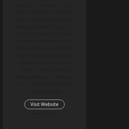
(AI), בניית אתרים, SEO, שיווק
דיגיטלי וטרנדים חדשים. באתר
תוכלו למצוא מדריכים, חדשות
עדכניות, כלים מתקדמים וטיפים
מעשיים לכל מי שרוצה להצליח
בעולם האינטרנט. המערכת
מפרסמת תכנים באופן שוטף
ומתמקדת במידע עדכני לשנת
2026, עם דגש על חדשנות,
טכנולוגיה וצמיחה דיגיטלית.
מטרת האתר היא להנגיש מידע
מקצועי בצורה פשוטה, ברורה
ומועילה לכל אחד.
Visit Website
View All Posts