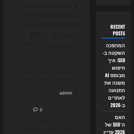
צ'אטבוטים: סוכני
ה-AI שכובשים את
2026 ומשנים את
RECENT
האתרים, ה-SEO
POSTS
והשיווק הדיגיטלי
המהפכה
השקטה ב-
גלה כיצד סוכני AI משנים את
SEO: איך
פני השיווק הדיגיטלי וה-SEO
חיפוש
ב-2026 ומבצעים משימות
מבוסס AI
אוטונומיות באתרי עסקים.
משנה את
התנועה
admin
לאתרים
10 במאי 2026
ב-2026
0
1 minute read
האם
בחודשים הראשונים של 2026,
ה־SEO של
עסקים בישראל ובעולם מגלים
2026 עדיין