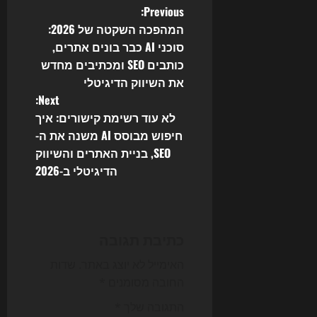
P
Previous:
המהפכה השקטה של 2026:
o
סוכני AI כבר בונים אתרים,
כותבים SEO ומכתיבים מחדש
s
את השיווק הדיגיטלי
t
Next:
לא עוד רשימת קישורים: איך
n
חיפוש מבוסס AI משנה את ה-
SEO, בניית האתרים והשיווק
a
הדיגיטלי ב-2026
v
i
כתיבת תגובה
g
האימייל לא יוצג באתר.
שדות
a
החובה מסומנים
*
t
התגובה שלך
*