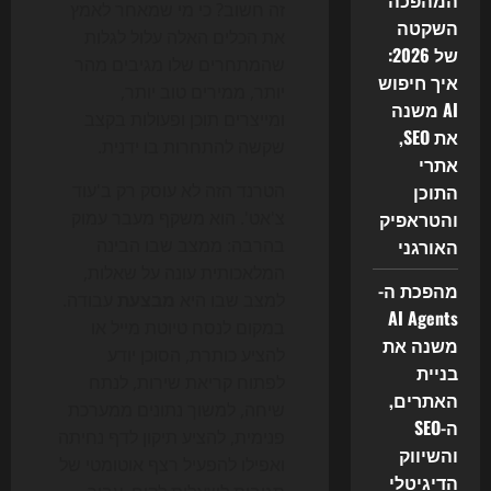
המהפכה
זה חשוב? כי מי שמאחר לאמץ
השקטה
את הכלים האלה עלול לגלות
של 2026:
שהמתחרים שלו מגיבים מהר
איך חיפוש
יותר, ממירים טוב יותר,
AI משנה
ומייצרים תוכן ופעולות בקצב
את SEO,
שקשה להתחרות בו ידנית.
אתרי
התוכן
הטרנד הזה לא עוסק רק ב'עוד
והטראפיק
צ'אט'. הוא משקף מעבר עמוק
האורגני
בהרבה: ממצב שבו הבינה
המלאכותית עונה על שאלות,
מהפכת ה-
למצב שבו היא
מבצעת
עבודה.
AI Agents
במקום לנסח טיוטת מייל או
משנה את
להציע כותרת, הסוכן יודע
בניית
לפתוח קריאת שירות, לנתח
האתרים,
שיחה, למשוך נתונים ממערכת
ה-SEO
פנימית, להציע תיקון לדף נחיתה
והשיווק
ואפילו להפעיל רצף אוטומטי של
הדיגיטלי