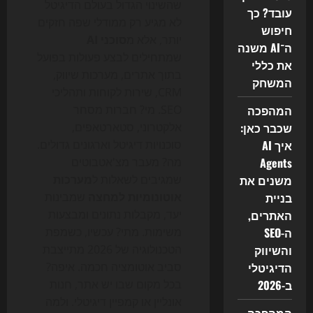
שהשינוי הגדול בעולם הדיגיטל
עובד? כך
לא מגיע רק ממודלי שפה חזקים
חיפוש
יותר, אלא מ
סוכני AI
ה־AI משנה
שמתחילים לבצע פעולות בפועל
את כללי
בתוך אתרים, מערכות שיווק,
המשחק
CRM, שירות לקוחות ותהליכי
המהפכה
SEO. מי? חברות מסחר
שכבר כאן:
אלקטרוני, סטארטאפים,
איך AI
סוכנויות דיגיטל וארגונים גדולים.
Agents
מה? מעבר מצ'אטבוטים
משנים את
שמגיבים לשאלות ל
מערכות
בניית
אוטונומיות למחצה
שמבינות
האתרים,
יעד, מקבלות נתונים ומבצעות
ה-SEO
משימות. מתי? עכשיו, כשמפת
והשיווק
הטכנולוגיה של 2026 מתייצבת
הדיגיטלי
סביב אוטומציה חכמה. איפה?
ב-2026
בכל מקום שבו יש אתר, חנות
אונליין או קמפיין דיגיטלי. ולמה