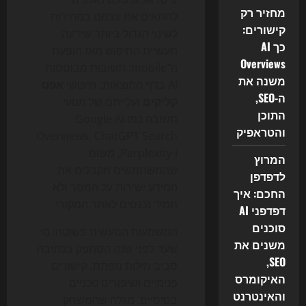
מחזיר רק
להתאים את עצמם במהירות
קישורים:
לשינוי הגדול ביותר שידעה
כך AI
תעשיית החיפוש מאז הופעת
Overviews
ה־mobile: תשובות מבוססות
משנה את
AI בדף התוצאות, חיפושי
אפס
ה-SEO,
קליקים
ועלייתם של מנועי
התוכן
תשובה כמו Google AI
והטראפיק
Overviews, ChatGPT Search
ו-Perplexity, משום
המרוץ
שהמשתמשים מקבלים את
לדפדפן
המידע ישירות על המסך ולא
החכם: איך
תמיד נכנסים לאתר המקורי.
דפדפני AI
סוכנים
המשמעות המעשית פשוטה: מי
משנים את
שעד לפני שנה הסתפק בכתיבה
SEO,
סביב מילות מפתח, קישורים
האיקומרס
פנימיים ושיפורים טכניים
והאינטרנט
בסיסיים, מגלה שהמשחק