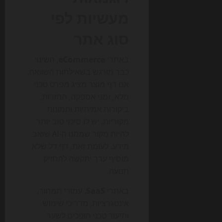
מעשיות לפי
סוג אתר
באתרי
eCommerce
, השינוי
כבר מורגש בשאילתות השוואה.
אם דף מוצר מציג מפרט טכני
מלא, זמני אספקה, החזרות,
ביקורות אמיתיות ותמונות
מקוריות, יש לו סיכוי טוב יותר
להיות מקור שממנו ה-AI שואב
מידע. לעומת זאת, דף דל שלא
מוסיף ערך יתקשה להחזיק
תנועה.
באתרי
SaaS
, עמודי תמחור,
אינטגרציות, מדריכי שימוש
ותיעוד טכני הופכים לשער