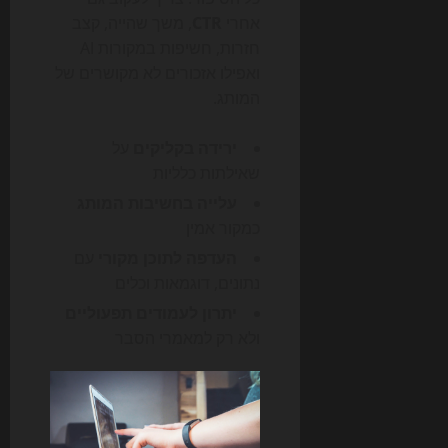
אחרי
CTR
, משך שהייה, קצב
חזרות, חשיפות במקורות AI
ואפילו אזכורים לא מקושרים של
המותג.
ירידה בקליקים
על
שאילתות כלליות
עלייה בחשיבות המותג
כמקור אמין
העדפה לתוכן מקורי
עם
נתונים, דוגמאות וכלים
יתרון לעמודים תפעוליים
ולא רק למאמרי הסבר