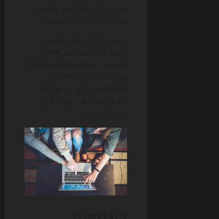
חכם, הדיוק בפרטים הקטנים
משפיע ישירות על התוצאה.
במבט קדימה, מי שמצליח
לשלב בין
מוצר טוב
,
תוכן
שימושי
ו
נוכחות טכנית תקינה
יוכל להרוויח מהשינוי. מי
שמסתמך רק על טריקי SEO
ישנים, יגלה מהר שהרוח כבר
פונה לכיוון אחר.
דוגמאות