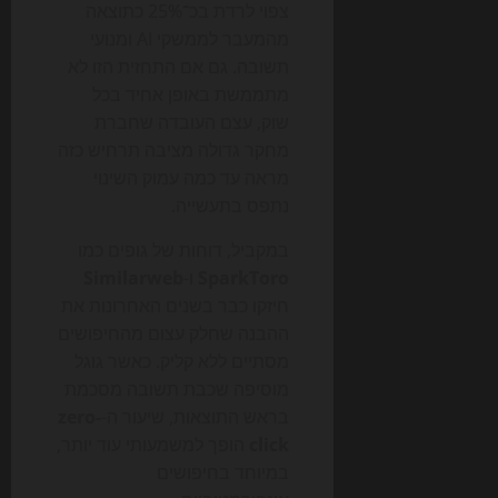
צפוי לרדת בכ־25% כתוצאה
מהמעבר לממשקי AI ומנועי
תשובה. גם אם התחזית הזו לא
מתממשת באופן אחיד בכל
שוק, עצם העובדה שחברת
מחקר גדולה מציבה תרחיש כזה
מראה עד כמה עמוק השינוי
נתפס בתעשייה.
במקביל, דוחות של גופים כמו
SparkToro
ו-
Similarweb
חיזקו כבר בשנים האחרונות את
ההבנה שחלק עצום מהחיפושים
מסתיים ללא קליק. כאשר גוגל
מוסיפה שכבת תשובה מסכמת
בראש התוצאות, שיעור ה-
zero-
click
הופך למשמעותי עוד יותר,
במיוחד בחיפושים