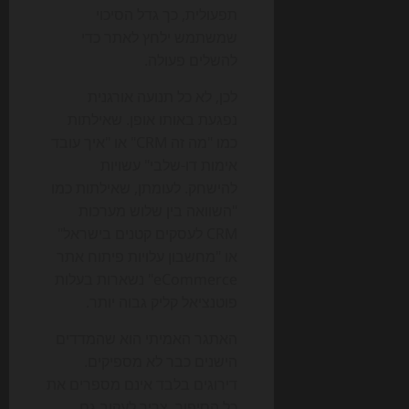
תפעולית, כך גדל הסיכוי
שמשתמש ילחץ לאתר כדי
להשלים פעולה.
לכן, לא כל תנועה אורגנית
נפגעת באותו אופן. שאילתות
כמו "מה זה CRM" או "איך עובד
אימות דו-שלבי" עשויות
להישחק. לעומתן, שאילתות כמו
"השוואה בין שלוש מערכות
CRM לעסקים קטנים בישראל"
או "מחשבון עלויות פיתוח אתר
eCommerce" נשארות בעלות
פוטנציאל קליק גבוה יותר.
האתגר האמיתי הוא שהמדדים
הישנים כבר לא מספיקים.
דירוגים בלבד אינם מספרים את
כל הסיפור. צריך לעקוב גם