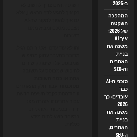
ב-2026
השתנה. היום צריך לחשוב לא
רק איך להגיע לדף הראשון, אלא
המהפכה
גם איך להפוך למקור שה-AI
השקטה
מצטט, מסכם ומביא ממנו
של 2026:
תשובות.
איך AI
משנה את
זהו לא עוד עדכון אלגוריתם רגיל.
בניית
מדובר במעבר עמוק מחיפוש
האתרים
שמבוסס על רשימת קישורים
וה-SEO
לחיפוש שמבוסס על
תשובה
אחת או כמה תשובות
סוכני ה-AI
מסוכמות
. עבור חלק מהאתרים
כבר
זו הזדמנות לקבל חשיפה חדשה;
עובדים: כך
עבור אחרים זו אזהרה מפני
2026
ירידה בכניסות האורגניות,
משנה את
במיוחד בשאילתות מידע
בניית
כלליות.
האתרים,
ה-SEO