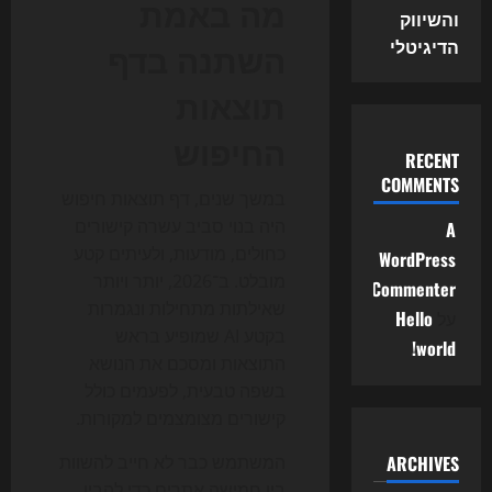
מה באמת
והשיווק
הדיגיטלי
השתנה בדף
תוצאות
החיפוש
RECENT
COMMENTS
במשך שנים, דף תוצאות חיפוש
היה בנוי סביב עשרה קישורים
A
כחולים, מודעות, ולעיתים קטע
WordPress
מובלט. ב־2026, יותר ויותר
Commenter
שאילתות מתחילות ונגמרות
על
Hello
בקטע AI שמופיע בראש
world!
התוצאות ומסכם את הנושא
בשפה טבעית, לפעמים כולל
קישורים מצומצמים למקורות.
ARCHIVES
המשתמש כבר לא חייב להשוות
בין חמישה אתרים כדי להבין