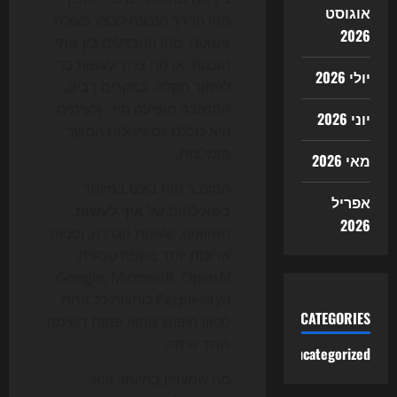
אוגוסט
מהי הדרך הנכונה לבצע פעולה
2026
פשוטה, מהן ההבדלים בין שתי
תוכנות, או מה צריך לעשות כדי
יולי 2026
לפתור תקלה. במקרים רבים,
התשובה מופיעה מיד, ולעיתים
יוני 2026
היא כוללת גם פעולות המשך
מומלצות.
מאי 2026
המעבר הזה בולט במיוחד
אפריל
בשאילתות של
איך לעשות
,
2026
השוואות, שאלות הגדרה, ופניות
ארוכות יותר בשפה טבעית.
Google, Microsoft, OpenAI
ו-Perplexity לוחצות כל אחת
CATEGORIES
לכיוון חיפוש שהוא פחות רשימה
ויותר שיחה.
Uncategorized
מה שמעניין במיוחד הוא