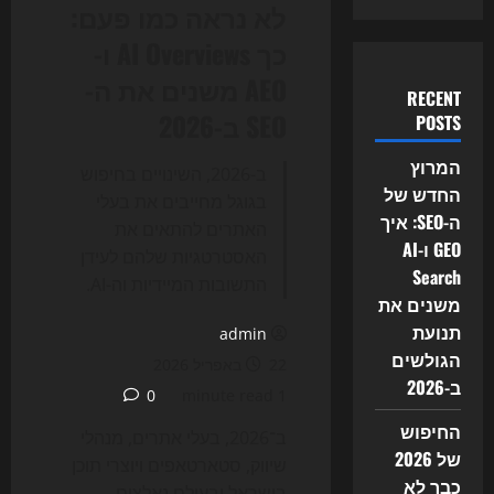
לא נראה כמו פעם:
כך AI Overviews ו-
AEO משנים את ה-
RECENT
SEO ב-2026
POSTS
המרוץ
ב-2026, השינויים בחיפוש
החדש של
בגוגל מחייבים את בעלי
ה-SEO: איך
האתרים להתאים את
GEO ו-AI
האסטרטגיות שלהם לעידן
Search
התשובות המיידיות וה-AI.
משנים את
תנועת
admin
הגולשים
22 באפריל 2026
ב-2026
0
1 minute read
החיפוש
ב־2026, בעלי אתרים, מנהלי
של 2026
שיווק, סטארטאפים ויוצרי תוכן
כבר לא
בישראל ובעולם נאלצים