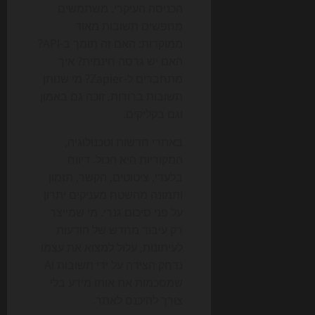
הכניסה העיקרי. משתמשים
מחפשים תשובות מאוד
ממוקדות: האם זה תומך ב-API?
האם יש גרסה חינמית? איך
מתחברים ל-Zapier? מי שנותן
תשובות ברורות, זוכה גם באמון
וגם בקליקים.
באתרי חדשות וטכנולוגיה,
המקוריות היא הכול. דיווח
בלעדי, ציטוטים, הקשר, תזמון
ותמונה מהשטח מעניקים יתרון
על פני סיכום גנרי. מי שמייצר
רק עיבוד מחדש של הודעות
לעיתונות, עלול למצוא את עצמו
נדחק הצידה על ידי תשובות AI
שמסכמות את אותו מידע בלי
צורך להיכנס לאתר.