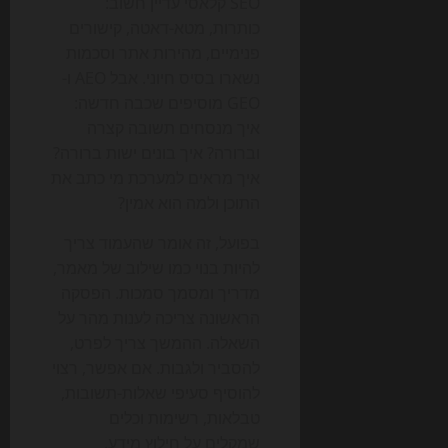
SEO קלאסי עדיין חשוב:
כותרות, מטא-דאטה, קישורים
פנימיים, מהירות אתר וסכמות
נשארו בסיס חיוני. אבל AEO ו-
GEO מוסיפים שכבה חדשה:
איך מנסחים תשובה קצרה
וברורה? איך בונים ישות ברורה?
איך מראים למערכת מי כתב את
התוכן ולמה הוא אמין?
בפועל, זה אומר שהעמוד צריך
להיות בנוי כמו שילוב של מאמר,
מדריך ומסמך סמכות. הפסקה
הראשונה צריכה לענות מהר על
השאלה. ההמשך צריך לפרט,
להסביר ולגבות. אם אפשר, רצוי
להוסיף סעיפי שאלות-תשובות,
טבלאות, רשימות וכלים
שמקלים על חילוץ מידע.