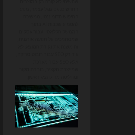
שהשינוי לא קורה רק במוצרים
החדשים. גם גוגל עצמה, מנוע
החיפוש הדומיננטי, ממשיכה
להטמיע שכבות AI בתוך
הממשק הקלאסי. עבור עסקים
שמסתמכים על תנועה אורגנית,
זה משנה את נקודת המוצא: לא
עוד רק SEO עבור רובוט סריקה,
אלא SEO עבור מערכת
שמייצרת תקציר, בוחרת מקור
ומחליטה מה להציג ראשון.