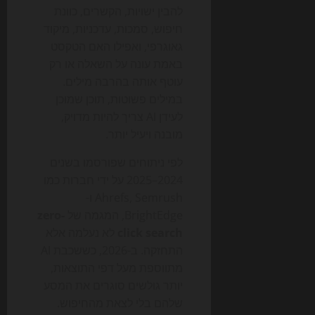
להבין ישויות, הקשרים, כוונת
חיפוש, סמכות, עדכניות, מיקוד
גאוגרפי, ואפילו האם הטקסט
באמת עונה על השאלה או רק
עוטף אותה בהרבה מילים.
במילים פשוטות, תוכן שמוכן
לעידן AI צריך להיות מדויק,
מובנה ויעיל יותר.
לפי ניתוחים שפורסמו בשנים
2024–2025 על ידי חברות כמו
Ahrefs, Semrush ו-
BrightEdge, המגמה של
zero-
click search
לא נעלמה אלא
התחזקה. ב-2026, כששכבת AI
מתווספת מעל דפי התוצאות,
יותר גולשים סוגרים את המסע
שלהם בלי לצאת מהחיפוש.