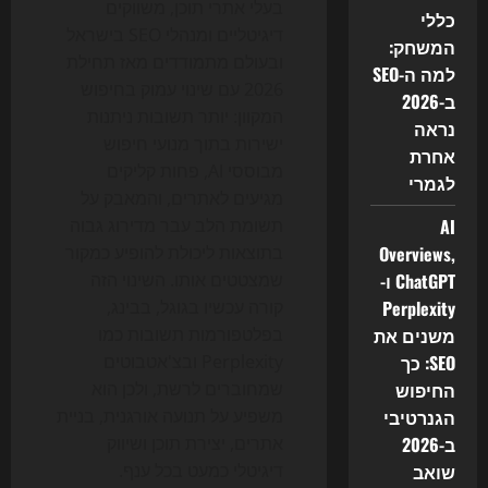
בעלי אתרי תוכן, משווקים
כללי
דיגיטליים ומנהלי SEO בישראל
המשחק:
ובעולם מתמודדים מאז תחילת
למה ה-SEO
2026 עם שינוי עמוק בחיפוש
ב-2026
המקוון: יותר תשובות ניתנות
נראה
ישירות בתוך מנועי חיפוש
אחרת
מבוססי AI, פחות קליקים
לגמרי
מגיעים לאתרים, והמאבק על
AI
תשומת הלב עבר מדירוג גבוה
Overviews,
בתוצאות ליכולת להופיע כמקור
ChatGPT ו-
שמצטטים אותו. השינוי הזה
Perplexity
קורה עכשיו בגוגל, בבינג,
משנים את
בפלטפורמות תשובות כמו
SEO: כך
Perplexity ובצ'אטבוטים
החיפוש
שמחוברים לרשת, ולכן הוא
הגנרטיבי
משפיע על תנועה אורגנית, בניית
ב-2026
אתרים, יצירת תוכן ושיווק
שואב
דיגיטלי כמעט בכל ענף.