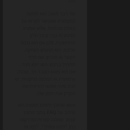
מהר.
עוד דבר חשוב הוא חלוקה
למקטעים שאפשר לקרוא גם
באפס סבלנות. גולש שמגיע
ממנוע AI כבר קיבל חלק
מהתשובה, ולכן אם הוא נכנס
אליכם, הוא מחפש העמקה,
הקשר או פתרון. אם הדף
מתחיל ברעש, הוא ייצא מהר.
אם הוא פוגש הסבר חד, טבלה
שימושית או המלצה פרקטית, יש
לכם סיכוי ממשי להרוויח את
הקליק ואת הזמן שלו.
נושא שהולך ותופס תאוצה הוא
שילוב של
FAQ
בתוך התוכן
עצמו. שאלות קצרות ומדויקות
כמו ״כמה עולה?״, ״למי זה