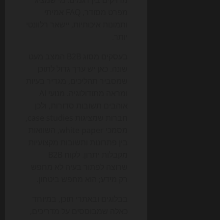
מפרט מסודר, FAQ אמיתי
ותמונות איכותיות, יישאר רלוונטי
יותר.
בעסקים מסוג B2B המצב מעט
שונה. כאן יש ערך גדול לתוכן
שמסביר תהליכים, מגדיר בעיות
ומראה מתודולוגיה. מנועי AI
אוהבים תשובות סדורות, ולכן
חברות שמציגות case studies,
מסמכי white paper, השוואות
בין פתרונות ותשובות מקצועיות
מקבלות יתרון. לקוח B2B
שרוצה לפתור בעיה לא מחפש
רק מידע; הוא מחפש ביטחון.
בבלוגים ובאתרי תוכן, במיוחד
כאלה שמבוססים על מדריכים,