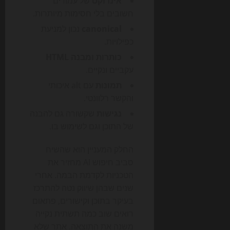
אינדוקס
של עמודים
חשובים בלי חסימות מיותרות.
canonical
נכון למניעת
כפילויות.
כותרות ומבנה HTML
עקביים ונקיים.
תמונות
עם alt איכותי
והקשר רלוונטי.
נגישות
שקשורה גם להבנה
של התוכן וגם לשימוש בו.
החלק המעניין הוא שהשיח
סביב חיפוש AI מחזיר את
הטכניות לקדמת הבמה. אחרי
שנים שבהן שיווק נטה להתרכז
בעיקר בתוכן וקישורים, פתאום
רואים שוב כמה תשתית נקייה
משנה את התוצאה. אתר שלא