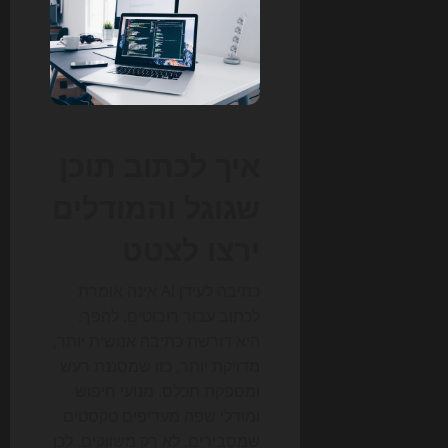
איך לכתוב תוכן
שגוגל והמודלים
ירצו לצטט
כתיבה לעידן AI אינה אומרת
לכתוב עבור רובוטים. להפך:
היא דורשת כתיבה אנושית יותר,
מדויקת יותר, כזו שמסננת רעש
ומספקת תכלס. מנועי חיפוש
ומודלי שפה מעדיפים טקסטים
שמסבירים, לא רק משווקים. לכן