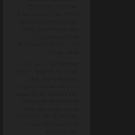
להפריד בין SEO טכני לבין
הנראות בתוך חיפוש מבוסס AI.
מנוע שמנסה להבין האם האתר
אמין, מסודר ומעודכן, מסתכל
גם על מבנה הקוד, מהירות
טעינה, נגישות, התאמה לניידים
ונתונים מובנים.
Schema
הופך לחשוב יותר
מתמיד. סוגי סימון כמו Article,
FAQ, HowTo, Product,
Organization, Breadcrumb
ו-VideoObject עוזרים למנועים
להבין במהירות מה יש בעמוד,
מי עומד מאחוריו, ואיך לחלץ
ממנו מידע שימושי. זה לא קסם,
אבל זו שכבת הבנה שכדאי
מאוד לא להזניח.