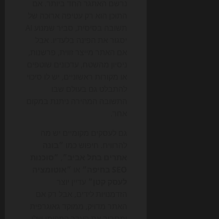
נרשם האתגר החד ביותר. אם
התוכן הוא רק עטיפה ארוכה של
תשובה בסיסית, סביר שמנוע AI
יסגור את הפינה בלעדיו. אבל
אם האתר מייצר זווית, פרשנות,
ניסיון מהשטח, עדכונים שוטפים
או מקורות ראשוניים, יש לו סיכוי
להתבלט גם בעולם שבו
התשובה המהירה ניתנת במקום
אחר.
גם לעסקים מקומיים יש מה
להרוויח. חיפוש כמו
״בונה
אתרים בתל אביב״
,
״סוכנות
SEO בחיפה״
או
״אוטומציה
לעסק קטן״
עדיין יוצר
הזדמנויות לידים, אבל רק אם
האתר מדויק, ממוקד גאוגרפית
ומסביר את הערך המקומי שלו.