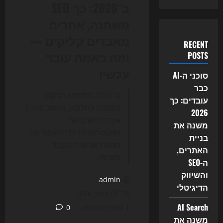
ב־2026: כך SEO
משתנה, אתרים
מאבדים קליקים —
RECENT
ומה באמת עובד
POSTS
עכשיו
סוכני ה-AI
כבר
ב־2026 החיפוש המקוון
עובדים: כך
השתנה לחלוטין, וחשוב להבין
2026
איך להתאים את
משנה את
האסטרטגיות כדי לשמור על
בניית
תנועה אורגנית ולקבל
האתרים,
חשיפה.
ה-SEO
והשיווק
admin
הדיגיטלי
25 במאי 2026
AI Search
0
1 minute read
משנה את