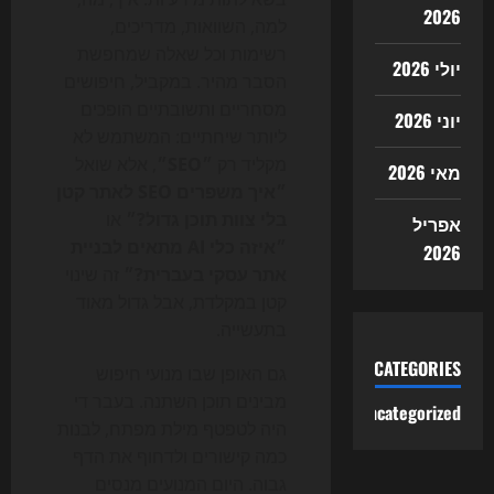
2026
למה, השוואות, מדריכים,
רשימות וכל שאלה שמחפשת
יולי 2026
הסבר מהיר. במקביל, חיפושים
מסחריים ותשובתיים הופכים
יוני 2026
ליותר שיחתיים: המשתמש לא
מקליד רק
״SEO״
, אלא שואל
מאי 2026
״איך משפרים SEO לאתר קטן
בלי צוות תוכן גדול?״
או
אפריל
״איזה כלי AI מתאים לבניית
2026
אתר עסקי בעברית?״
זה שינוי
קטן במקלדת, אבל גדול מאוד
בתעשייה.
CATEGORIES
גם האופן שבו מנועי חיפוש
מבינים תוכן השתנה. בעבר די
Uncategorized
היה לטפטף מילת מפתח, לבנות
כמה קישורים ולדחוף את הדף
גבוה. היום המנועים מנסים