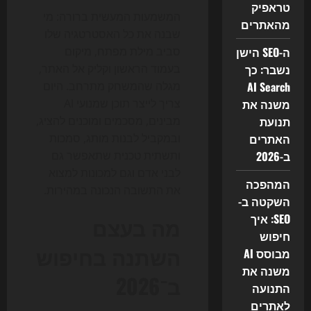
טראפיק
המשמעות המעשית ברורה: מי
מהאתרים
שבנה את כל האסטרטגיה שלו
ה-SEO הישן
סביב מילת מפתח, מיקום
נשבר: כך
בעמוד הראשון וקליק אל האתר,
AI Search
מגלה שהמשחק מתרחב. היום
משנה את
צריך לייצר תוכן שמנועי AI
תנועת
מבינים, מסכמים ומוכנים להציג,
האתרים
ובמקביל לבנות מותג, סמכות
ב-2026
ותשתית טכנית שתאפשר גם
לבני אדם וגם למכונות למצוא
המהפכה
את התשובה הנכונה במהירות.
השקטה ב-
SEO: איך
מה בעצם
חיפוש
השתנה בחיפוש
מבוסס AI
משנה את
ב־2026
התנועה
לאתרים