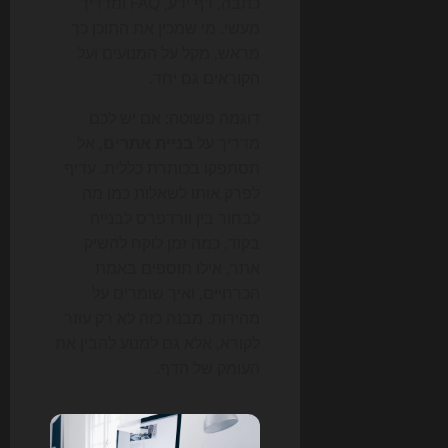
כתבה, דף ידע, FAQ ומדריך
מעשי. מי שמכין את התוכן כך
מראש, מקל על המנועים ועל
הקוראים גם יחד.
דוגמה פשוטה: אם יש לכם
מדריך על
בניית אתרים
, אל
תסתפקו בכותרת כללית. עדיף
לפרק אותו לשאלות כמו מה
לבחור בין וורדפרס לבנייה
בקוד, כמה זמן לוקח להשיק
אתר, אילו תוספים באמת
הכרחיים, ואיך שומרים על
מהירות. מבנה כזה לא רק עוזר
לקורא, אלא גם למנוע להבין את
העומק של הדף.