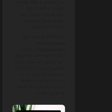
עבור אתרים, זה אומר שפחות
חשובה רק השאלה האם
הופעתם, ויותר השאלה האם
הפכתם למקור שהמערכת
בוחרת להציג ולצטט.
כאן נכנס מושג חשוב נוסף:
Answer Engine
Optimization
או בקיצור
AEO. זהו שם חדש יחסית לאותו
רעיון ישן מאוד של אופטימיזציה,
אבל עם דגש חדש: לא רק לדרג,
אלא להפוך לתשובה. לא רק
להביא טראפיק, אלא להיות
הנקודה שממנה נבנית התשובה
של המנוע עצמו.