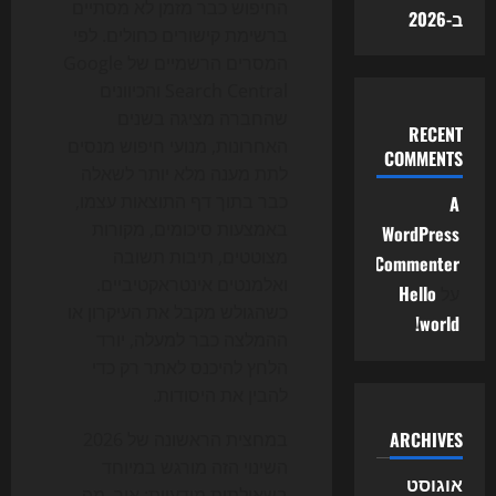
החיפוש כבר מזמן לא מסתיים
ב-2026
ברשימת קישורים כחולים. לפי
המסרים הרשמיים של Google
Search Central והכיוונים
שהחברה מציגה בשנים
RECENT
האחרונות, מנועי חיפוש מנסים
COMMENTS
לתת מענה מלא יותר לשאלה
כבר בתוך דף התוצאות עצמו,
A
באמצעות סיכומים, מקורות
WordPress
מצוטטים, תיבות תשובה
Commenter
ואלמנטים אינטראקטיביים.
על
Hello
כשהגולש מקבל את העיקרון או
world!
ההמלצה כבר למעלה, יורד
הלחץ להיכנס לאתר רק כדי
להבין את היסודות.
ARCHIVES
במחצית הראשונה של 2026
השינוי הזה מורגש במיוחד
אוגוסט
בשאילתות מידעיות: איך, מה,