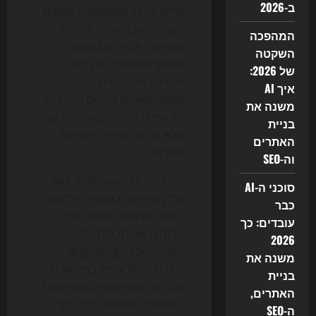
ב-2026
מידע ידנית, משתמשים מצפים
לקבל תשובה אחת, מהירה
המהפכה
ומדויקת, ולעיתים גם צעד
השקטה
המשך אוטומטי, ולכן בעלי
של 2026:
אתרים, מפרסמים
איך AI
וסטארטאפים צריכים להבין לא
משנה את
רק איך נראית התנועה החדשה,
בניית
אלא גם איך נראית הנראות
האתרים
החדשה.
וה-SEO
לפי נתוני StatCounter, גוגל
סוכני ה-AI
עדיין מחזיקה במעמד דומיננטי
כבר
בשוק החיפוש העולמי, אבל
עובדים: כך
הדוחות של חברות כמו
2026
Semrush ו-BrightEdge
משנה את
מצביעים על עלייה בחיפושים
בניית
שבהם המשתמשים מסתפקים
האתרים,
בתשובה שמוצגת כבר בדף
ה-SEO