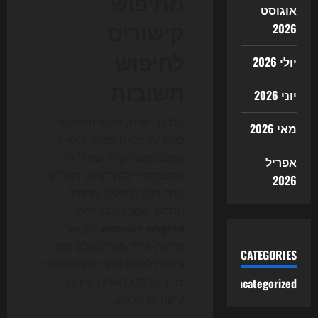
מחיפוש
אוגוסט
קישורים
2026
לחיפוש
יולי 2026
תשובות
יוני 2026
במשך שנים, מנועי החיפוש
מאי 2026
פעלו על בסיס פשוט יחסית:
המשתמש הקליד שאילתה,
אפריל
המערכת דירגה דפים, והגולש
2026
בחר היכן להקליק. המודל
החדש, שמכונה לעיתים
answer engine
, מבצע
קפיצה אחת מעל השלב הזה
CATEGORIES
ומנסה לענות לפני שהמשתמש
צריך בכלל לראות רשימת
Uncategorized
קישורים מלאה.