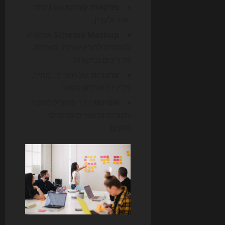
פסקאות קצרות
עם ניסוח
ישיר ולעניין.
Schema Markup
שמסייע
למנועים להבין ישויות, מוצרים,
מדריכים וביקורות.
עדכניות
של תאריך, מחיר,
מדיניות או נתון חשוב.
אמינות
דרך פרופיל מחבר,
מקורות וקישורים פנימיים
חזקים.