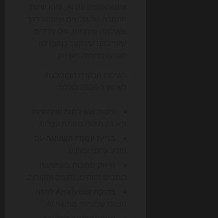
אינטראקציה עם AI, ומהו שיעור
ההמרה של גולשים שהגיעו דרך
שאילתה שיחתית. אלו מדדים
שעד לפני זמן קצר כמעט לא
הופיעו בדוחות השיווק.
רשימת הבקרה המומלצת
לשיווק ב-2026 כוללת:
ניטור שאילתות שיחתיות
ולא רק מילות מפתח קצרות.
בניית עמודי השוואה
עם
מידע עדכני ומדויק.
חיזוק סמכות
באמצעות
כותבים מזוהים, נתונים ומקורות.
בדיקת Analytics
לזיהוי
תנועה שמגיעה ממנועי AI.