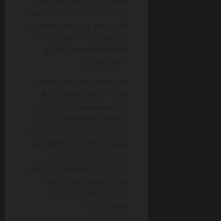
נפוצות, מעלה את הסיכוי שלו
להיבחר גם על ידי בני אדם וגם
על ידי סוכני AI. במילים אחרות,
מוצר טוב צריך להיות לא רק
ידידותי למשתמש, אלא גם
ידידותי למכונה.
יש גם שוק חדש סביב הבעיה
עצמה: סטארטאפים של
AI
observability
, ניתוח נראות
בתשובות אוטומטיות, הגנה על
תוכן, מדידת ציטוטים, ותשתיות
שמאפשרות לאתר לדעת האם
הוא מופיע בתוך סיכומים
חכמים. זהו שוק שעדיין מתהווה,
ולכן מי שנכנס מוקדם יכול
להגדיר קטגוריה ולא רק
להשתתף בה.