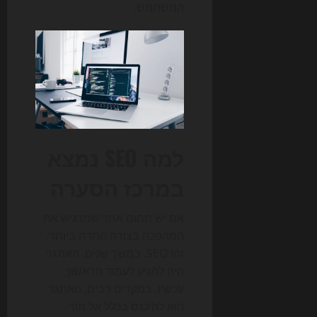
המשתמש.
למה SEO נמצא
במרכז הסערה
אם יש תחום אחד שמרגיש את
המהפכה בצורה החדה ביותר,
זהו SEO. במשך שנים, האתגר
היה להגיע לעמוד הראשון;
עכשיו, במקרים רבים, האתגר
הוא להיכנס בכלל אל תוך