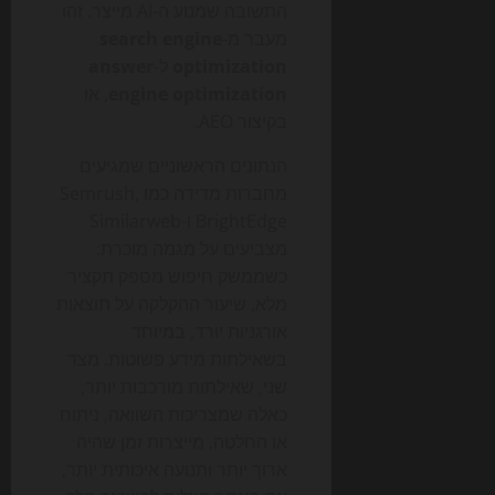
התשובה שמנוע ה-AI מייצר. זהו
מעבר מ-
search engine
optimization
ל-
answer
engine optimization
, או
בקיצור AEO.
הנתונים הראשוניים שמגיעים
מחברות מדידה כמו Semrush,
BrightEdge ו-Similarweb
מצביעים על מגמה מוכרת:
כשממשק חיפוש מספק תקציר
מלא, שיעור ההקלקה על תוצאות
אורגניות יורד, במיוחד
בשאילתות מידע פשוטות. מצד
שני, שאילתות מורכבות יותר,
כאלה שמצריכות השוואה, ניתוח
או החלטה, מייצרות זמן שהיה
ארוך יותר ותנועה איכותית יותר,