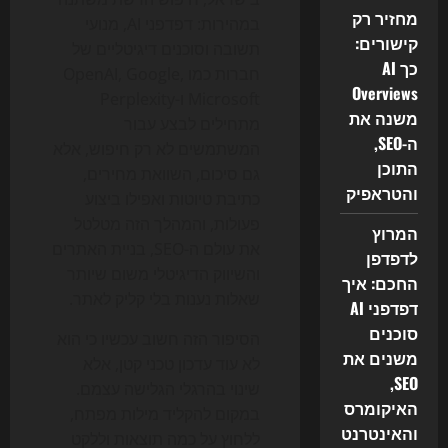
מחזיר רק
במהירות: דפדפני AI, מנועי
קישורים:
תשובה וסוכנים דיגיטליים של
כך AI
חברות כמו OpenAI, Google,
Overviews
Microsoft ו-Perplexity
משנה את
מתחילים לבצע עבור
ה-SEO,
המשתמשים לא רק חיפוש, אלא
התוכן
גם סיכום, השוואת מחירים,
והטראפיק
כתיבת טיוטות ואפילו ביצוע
פעולות, והמהלך הזה מטלטל
המרוץ
את עולם ה-SEO, בניית האתרים
לדפדפן
והשיווק הדיגיטלי משום שיותר
החכם: איך
שאלות נענות בלי קליק לאתר.
דפדפני AI
סוכנים
הסיפור הזה חשוב עכשיו כי הוא
משנים את
לא עוד עדכון טכני קטן, אלא
SEO,
שינוי בהרגלי הגלישה עצמם.
האיקומרס
במקום להקליד מילות מפתח,
והאינטרנט
ללחוץ על כמה תוצאות וללקט