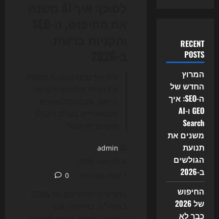
לסוכן: איך AI משנה
את החיפוש, ה-SEO
והקניות ברשת
RECENT
ב-2026
POSTS
המרוץ
גלה איך טכנולוגיות AI משנות
החדש של
את חוויית החיפוש והקניות
ה-SEO: איך
ברשת, ומביאות לשינויים
GEO ו-AI
משמעותיים בעולם ה-SEO
Search
והשיווק הדיגיטלי.
משנים את
תנועת
admin
הגולשים
6 במאי 2026
ב-2026
0
1 minute read
החיפוש
בחודשים האחרונים של 2026,
של 2026
בארה״ב, באירופה וגם
כבר לא
בישראל, חיפוש הרשת משתנה