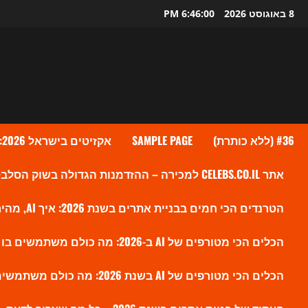
Ski
8 באוגוסט 2026
6:46:01 PM
t
conten
#36 (ללא כותרת)
SAMPLE PAGE
אקזיטים בישראל 2026: גל העסקאות שמעלה את ההייטק הישראלי לשיא חדש
אתר CELEBS.CO.IL למכירה – ההזדמנות הגדולה בשוק הסלבס הישראלי?
הטרנדים הכי חמים בבניית אתרים בשנת 2026: איך AI, מהירות ו-SEO חדש משנים את הווב
הכלים הכי מטורפים של AI ב-2026: מה כולם משתמשים בו עכשיו ולמה זה משנה את השוק
הכלים הכי מטורפים של AI בשנת 2026: מה כולם משתמשים בו עכשיו