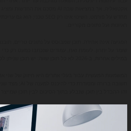
עבור עיתונות דיגיטלית, השאלה מורכבת עוד יותר. אתרי חד
אקטואליה, אך במציאות שבה AI מסכ
מחדש על פורמט. השינוי אינו רק 
ראיונות ועל נתונים מקוריים.
הפגיעה אינה אחידה. תוכן שמבוסס על נתונים טריים, תובנות
שומר על יתרון. לעומת זאת, עמודים שנכתבו כמעט רק כדי 
במילים אחרות, ב-2026 לא כל תוכן שווה: יש תוכן שניתן לסכם בקלות, ויש תוכן שקשה להחליף.
המשמעות המעשית עבור בעלי אתרים היא חיזוק של שני אפיק
תשובה ברורה ומס
זהו ההבדל בין תוכן שנבלע בתוך הסיכום לבין תוכן שמייצר 