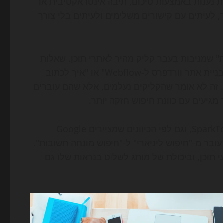
ת נענות באמצעות סיכום, תיבה אינטראקטיבית או
עיתים עם קישורים משלימים ולעיתים בלי צורך
 שמניבות בעבר קליק מהיר לאתרי תוכן. שאלות
כמו "איך לבחור מערכת CRM לעסק קטן", "מה ההבדל בין בניית אתר וורדפרס ל-Webflow" או "איך לכתוב
נועי תשובה. זה לא אומר שהקליקים נעלמים, אלא שהם עוברים
גיעים עם כוונת חיפוש חזקה יותר.
לפי קווי המגמה שמזהים גופי מדידה כמו Similarweb ו-SparkToro, וגם לפי הכיוונים שמציירים Google
Search Central, OpenA ו-Perplexity, השוק עובר מ-"חיפוש ליניארי" ל-"חיפוש מונחה תשובות".
עי תוכן, וביכולת של מותג לשלוט בנראות שלו גם