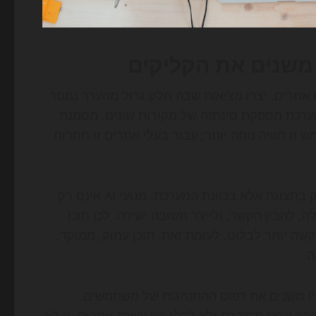
בשירותים אחרים, יצרו מציאות שבה חלק גדול מהערך נמסר
מערכת מספקת סינתזה של מקורות שונים, מסמנת
זו חוויה נוחה יותר; עבור בעלי אתרים זו תחרות
ההבדל העיקרי בין חיפוש מסורתי לחיפוש שיחתי הוא לא רק בתצוגה אלא בכוונת המערכת. מנועי AI אינם רק
 להבין הקשר, ולייצר תשובה ישירה. לכן תוכן
שה יותר לבלוט. לעומת זאת, תוכן עמוק, ממוקד,
ה.
לצד גוגל, גם ChatGPT Search, Bing Copilot ו-Perplexity משנים את דפוס ההתנהגות של משתמשים.
בה אחת מסודרת ולא לדלג בין עשרה אתרים. זו לא