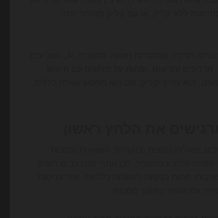
תיימות ללא קליק, או עם קליק מאוחר יותר,
מחקרים תעשייתיים בשנים האחרונות, ובמיוחד דוחות של חברות מדידה שמנטרות תנועה ותשובות AI, מצביעים
, מדריכים וחדשות, ופחות על מותגים עם חיפוש
ג, הוא עדיין יקליק. אם הוא מחפש שאלה כללית,
מרגישים את הלחץ ראשון
ים, שאלות נפוצות, ביקורות, השוואות וכתבות
 שמנועי AI יודעים לעבד מהר יחסית ולהציג כתקציר. לכן אתרי תוכן רבים רואים
המעורבות: פחות כניסות לשאלות כלליות, יותר כניסות
 זיהה את האתר כמקור סמכות.