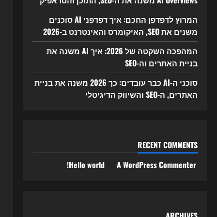
AI Overviews משנה את ה-SEO, התוכן והטראפיק
המרוץ לדפדפן החכם: איך דפדפני AI סוכנים
משנים את SEO, האיקומרס והאינטרנט ב-2026
המהפכה השקטה של 2026: איך AI משנה את
בניית האתרים וה-SEO
סוכני ה-AI כבר עובדים: כך 2026 משנה את בניית
האתרים, ה-SEO והשיווק הדיגיטלי
RECENT COMMENTS
A WordPress Commenter
על
Hello world!
ARCHIVES