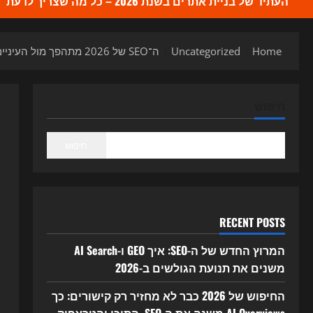
העתיד של בניית אתרים בשנת 2026 – כל מה שצריך לדעת
Home
Uncategorized
ה־SEO של 2026 מתהפך מול העיניים: איך AI Overviews, חיפוש שיחתי ואוטומציה משנים את משחק התנועה לאתרים
חיפוש
חיפוש
RECENT POSTS
המרוץ החדש של ה-SEO: איך GEO ו-AI Search
משנים את תנועת הגולשים ב-2026
החיפוש של 2026 כבר לא מחזיר רק קישורים: כך