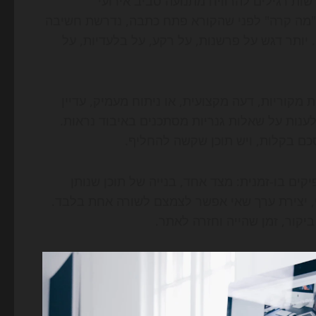
שות רגילים להרוויח מתנועה סביב אירועי
ם את החדשות ומציג "מה קרה" לפני שהקורא פתח כתבה, נדרשת חשיבה
SEO טכני; הוא גם עריכתי. יותר דגש על פרשנות, על רקע, על בלעדיות, על
 מקוריות, דעה מקצועית, או ניתוח מעמיק, עדיין
לענות על שאלות גנריות מסתכנים באיבוד נראות.
ים בו-זמנית: מצד אחד, בנייה של תוכן שנותן
ודרת כדי להיכנס למענה של AI; מצד שני, יצירת ערך שאי אפשר לצמצם לשורה אחת בלבד.
ביקור, זמן שהייה וחזרה לאתר.