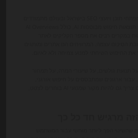
בשבועות הראשונים של 2026, בעלי אתרים, מנהלי שיווק, מפתחי תוכן ויועצי SEO בישראל ובעולם מתמודדים
עם שינוי עמוק באופן שבו אנשים מחפשים מידע באינטרנט: תוצאות חיפוש מבוססות AI, כולל AI Overviews
ChatGPT Search, C ו-Perplexity, מצמצמות במקרים רבים את מספר הקליקים לאתר
בת הסיכום עצמה. המרוויחים הם אתרים ומותגים
 את החיפוש השיחתי למנוע צמיחה ולא לאיום.
על תנועת גולשים, על שיעורי המרה, על תמחור
 עבור ארגונים שמתבססים על חיפוש אורגני,
המשמעות ברורה: אם בעבר די היה להגיע לדירוג גבוה, היום צריך גם להיות מקור שמנועי AI בוחרים לצטט,
ינטרנט עבר כבר כמה מהפכות, אבל ב-2026 נדמה שהשינוי הפך ליותר מוחשי עבור המשתמש