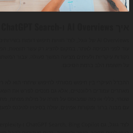
איך AI Overviews ו-ChatGPT Search משנים את הקליקים
AI Overviews של גוגל, לצד חוויות חיפוש דומות 
עוד לפני הכניסה לאתר. במקום להציג רק עשר תוצאות, ה
נקודות עיקריות ולעיתים מציעה המשך פעולה. עבור המשתמש 
על תשומת הלב ברמת הסיכום.
מאתרים עמודים רלוונטיים, אלא גם מנסים לפרש את השאלה,
שטחי, כללי או כזה שמבוסס על חזרה על מילות מפתח, מתק
עם מבנה ברור ומקורות אמינים, עולה בסיכויו להיכנס למענ
בשאילתות מחקר, קנייה והשוואה, רבים מעדיפים לקבל תשו