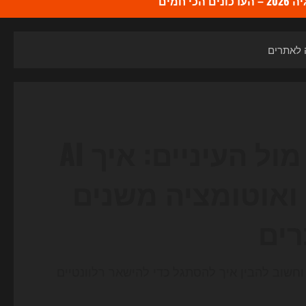
כי חמים
ה־SEO של 2026 מתהפך מול העיניים: איך AI
שיחתי ואוטומציה משנים
ים
 AI ופתרונות שיחתיים, וחשוב להבין איך להסתגל כדי להישאר רלוונטיים