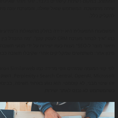
הממוצע. במקום רשימת קישורים בלבד, יותר ויותר שאילתו
שיחה מתמשכת. המשתמש שואל שאלה, והמערכת עונה מיד, ל
להקליק כלל.
המשמעות התפעולית היא ירידה בחלק מהשאלות ה"מידעיות"
תיאור מוצר ל-SEO" נענות כעת ישירות על ידי מ
סינון אחר: משתמשים שמקליקים אחרי שקיבלו תשובה כבר מ
I, Microsoft
זהו שינוי מבני, לא קוסמטי. הוא נוגע באחוזי חשיפה, בביצו
כשהמשתמש לא נכנס לאתר ישירות.