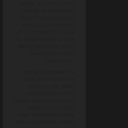
החיפוש, להיות ברור, שימושי,
מדויק ומעודכן. מה שהשתנה
הוא שהטקסט צריך להיות בנוי
כך שמנוע AI יוכל להבין אותו
בקלות, לפרק אותו ליחידות ידע,
ולזהות בו מומחיות אמיתית. זהו
המעבר מ-SEO קלאסי ל-
AEO
,
כלומר Answer Engine
Optimization.
כדי לעשות את זה נכון, התוכן
צריך להתחיל בתשובה, לא
בסיפור. אחר כך הוא יכול
להרחיב, להשוות ולהסביר.
מנועי AI אוהבים טקסט שמחולק
לכותרות ברורות, פסקאות
קצרות, ונתונים שאפשר לאמת.
גם שילוב של דוגמאות, טבלאות,