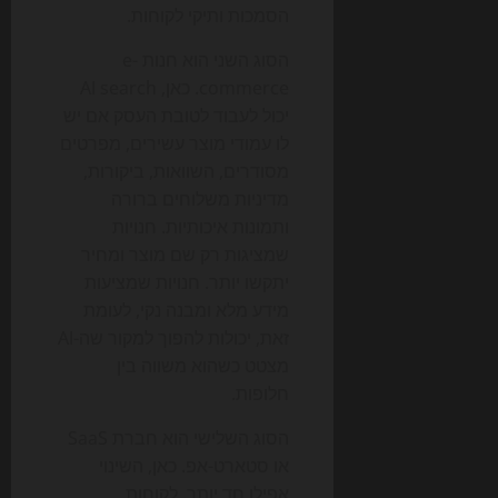
הסמכות ותיקי לקוחות.
הסוג השני הוא חנות e-
commerce. כאן, AI search
יכול לעבוד לטובת העסק אם יש
לו עמודי מוצר עשירים, מפרטים
מסודרים, השוואות, ביקורות,
מדיניות משלוחים ברורה
ותמונות איכותיות. חנויות
שמציגות רק שם מוצר ומחיר
יתקשו יותר. חנויות שמציעות
מידע מלא ומבנה נקי, לעומת
זאת, יכולות להפוך למקור שה-AI
מצטט כשהוא משווה בין
חלופות.
הסוג השלישי הוא חברת SaaS
או סטארט-אפ. כאן, השינוי
אפילו חד יותר. לקוחות