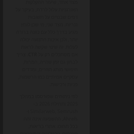
מצד אחד, שיעור ההקלקות
האורגניות עלול לרדת, בעיקר על
דפים שבנויים על תשובות
גנריות. מצד שני, מי שכן לוחץ
מגיע בדרך כלל עם כוונה ברורה
יותר, ולכן איכות התנועה יכולה
לעלות. זה שינוי שקשה לראות
אם מסתכלים רק על
CTR
. צריך
לבחון גם זמן שהייה, המרות,
חיפושי מותג חוזרים, ומדדים
עסקיים אמיתיים כמו הרשמות,
פניות ורכישות.
לפי ניתוחים שפורסמו במהלך
2025 ותחילת 2026 ב-
Similarweb, Semrush ו-
Ahrefs, ההשפעה אינה זהה
בכל תחום. אתרי בריאות,
פיננסים, טכנולוגיה וקמעונאות