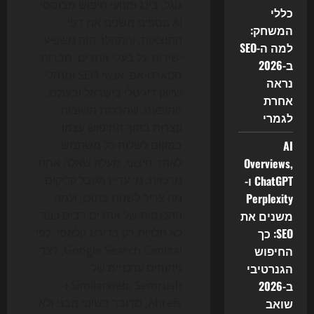
גוגל, בינג ומנועי חיפוש מבוססי
כללי
AI נוספים משנים את דפי
המשחק:
התוצאות, והמהלך הזה משפיע
למה ה-SEO
ישירות על בעלי אתרים, חברות
ב-2026
סטארט-אפ, אנשי SEO ומנהלי
נראה
שיווק דיגיטלי בישראל ובעולם.
אחרת
התופעה, שמרכזת תשובות
לגמרי
קצרות בתוך החיפוש עצמו
AI
במקום לשלוח כל משתמש
Overviews,
לאתר חיצוני, מעלה שאלה אחת
ChatGPT ו-
מרכזית: מי עדיין מקבל קליקים,
Perplexity
מה צריך לשנות בתוכן, ולמה
משנים את
ההכנסות של אתרים רבים כבר
SEO: כך
לא תלויות רק בדירוג קלאסי. לפי
החיפוש
Google Search Central, לצד
הגנרטיבי
ניתוחים עדכניים של
ב-2026
Similarweb, Semrush ו-
שואב
Ahrefs, מדובר בשינוי מבני ולא