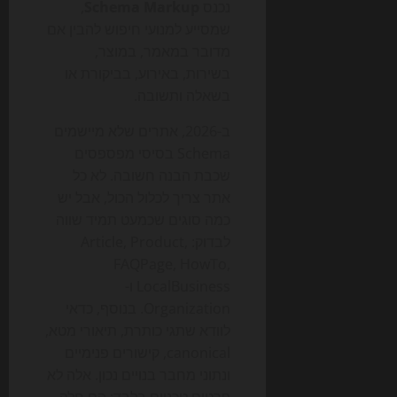
נכנס
Schema Markup
,
שמסייע למנועי חיפוש להבין אם
מדובר במאמר, במוצר,
בשירות, באירוע, בביקורת או
בשאלה ותשובה.
ב-2026, אתרים שלא מיישמים
Schema בסיסי מפספסים
שכבת הבנה חשובה. לא כל
אתר צריך לכלול הכול, אבל יש
כמה סוגים שכמעט תמיד שווה
לבדוק: Article, Product,
FAQPage, HowTo,
LocalBusiness ו-
Organization. בנוסף, כדאי
לוודא שתגי כותרת, תיאורי מטא,
canonical, קישורים פנימיים
ונתוני מחבר בנויים נכון. אלה לא