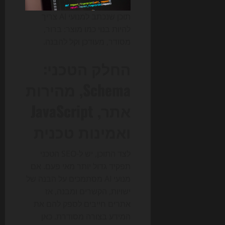
תוכן שנכתב למנועי AI צריך
להיות בנוי כמו מוצר: ברור,
מסודר, מעודכן וקל להבנה.
החלק הטכני:
Schema, מהירות
אתר, JavaScript
ואמינות טכנית
לצד התוכן, יש ל-SEO הטכני
תפקיד גדול יותר מאי פעם. אם
מנועי AI מסתמכים על הבנה של
ישויות, הקשרים ומבנה, אז
אתרים חייבים לספק להם את
המידע בצורה מסודרת. כאן