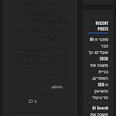
החיפוש ב-2026:
איך AI Overviews,
AEO ו-SEO חדש
RECENT
מחלקים מחדש את
POSTS
הטראפיק
סוכני ה-AI
כבר
גוגל ובינג משנה את החיפוש
עובדים: כך
ב-2026 עם AI Overviews,
2026
והשפעתם על SEO וקליקים
משנה את
מצריכה התאמות חדשות
בניית
לבעלי אתרים ולמשווקים.
האתרים,
ה-SEO
admin
והשיווק
14 במאי 2026
הדיגיטלי
0
1 minute read
AI Search
בחודשים האחרונים של 2026,
משנה את