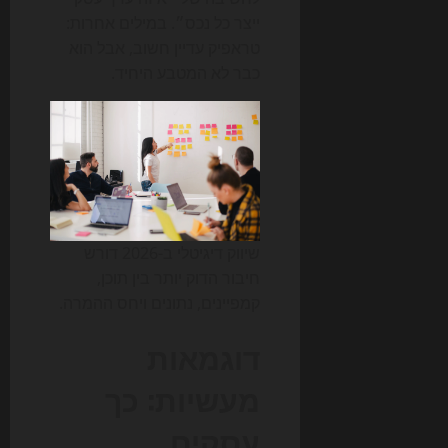
ייצר כל נכס״. במילים אחרות:
טראפיק עדיין חשוב, אבל הוא
כבר לא המטבע היחיד.
שיווק דיגיטלי ב-2026 דורש
חיבור הדוק יותר בין תוכן,
קמפיינים, נתונים ויחס ההמרה.
דוגמאות
מעשיות: כך
עסקים