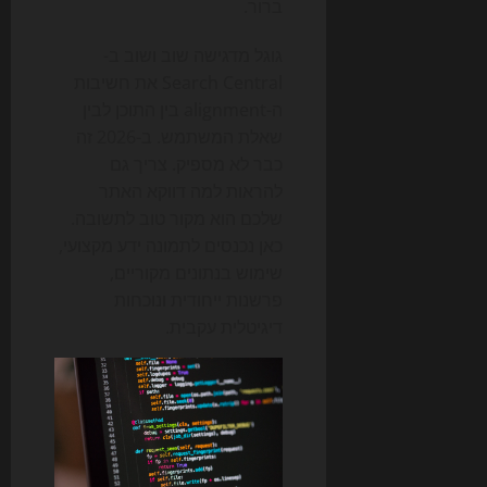
ברור.
גוגל מדגישה שוב ושוב ב-
Search Central את חשיבות
ה-alignment בין התוכן לבין
שאלת המשתמש. ב-2026 זה
כבר לא מספיק. צריך גם
להראות למה דווקא האתר
שלכם הוא מקור טוב לתשובה.
כאן נכנסים לתמונה ידע מקצועי,
שימוש בנתונים מקוריים,
פרשנות ייחודית ונוכחות
דיגיטלית עקבית.