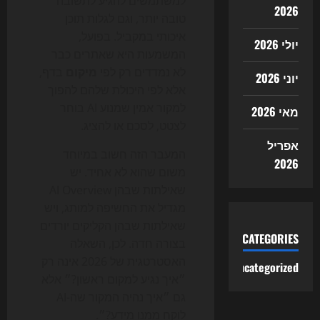
למשתמשים להגיע לתשובה
2026
טובה יותר, וגם לגלות תוכן
איכותי במקביל. בפועל,
יולי 2026
המשמעות היא שאתרים כבר
לא נמדדים רק לפי
מיקום
בדף,
יוני 2026
אלא לפי היכולת שלהם להפוך
למקור אמין שמנוע AI בוחר
מאי 2026
לצטט, לסכם או להציג.
אפריל
המעבר הזה חשוב במיוחד
2026
משום שהוא לא אחיד. יש
שאילתות שבהן AI Overview
מגדיל את החשיפה למותג, ויש
שאילתות שבהן הקליקים יורדים
CATEGORIES
בצורה חדה. לכן, השאלה
האסטרטגית של 2026 אינה רק
Uncategorized
״איך נגיע למקום ראשון?״ אלא
גם ״איך נהיה המקור שה-AI
לוקח ממנו מידע?״.