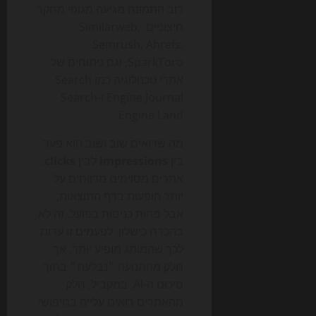
רוב התמונה מגיעה מגופי מחקר
חיצוניים: Similarweb,
Semrush, Ahrefs,
SparkToro, וגם ניתוחים של
אתרי טכנולוגיה כמו Search
Engine Journal ו-Search
Engine Land.
מה שרואים שוב ושוב הוא פער
בין
impressions
לבין
clicks
.
אתרים מסוימים מדווחים על
יותר הופעות בדף התוצאות,
אבל פחות כניסות בפועל. זה לא
בהכרח כישלון. לפעמים זו עדות
לכך שהמותג מופיע יותר, אך
חלק מהתנועה ״נבלעת״ בתוך
סיכום ה-AI. במקביל, חלק
מהאתרים רואים עלייה בחיפושי