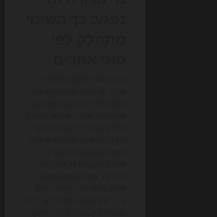
נפגע: כך השינוי
מתחלק לפי
סוגי אתרים
לא כל אתר מושפע באותה
צורה. יש כאלה שמרגישים את
המכה מהר, ויש כאלה שדווקא
מתחזקים. אתרי חדשות, בלוגים
כלליים ומדריכי תוכן בסיסיים
הם בין הראשונים להרגיש לחץ,
משום שחלק גדול מהערך
שלהם התבסס על תשובות
מהירות. אם משתמש מקבל
סיכום מיידי על ״מה זה GPT-
5״, ״איך לבחור CRM״ או ״מה
ההבדל בין SSL ל-TLS״, ייתכן