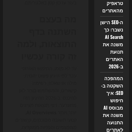
טראפיק
בעוד עדכון קטן באלגוריתם.
מהאתרים
מה בעצם
ה-SEO הישן
השתנה בדף
נשבר: כך
AI Search
התוצאות, ולמה
משנה את
תנועת
זה קורה עכשיו
האתרים
ב-2026
עד לא מזמן, החיפוש האורגני
עבד לפי היגיון פשוט יחסית:
המהפכה
מילה או שאלה, רשימת
השקטה ב-
קישורים, והמשתמש בוחר לאן
SEO: איך
להיכנס. ב-2026 ההיגיון הזה
חיפוש
מתערער. דפי תוצאות מציגים
מבוסס AI
יותר ויותר
AI Overviews
,
משנה את
קטעי תשובה מסוכמים, קישורים
התנועה
מצומצמים והפניות ממוקדות,
לאתרים