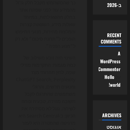
כך שהמשתמש מקבל חלק גדול
ב-2026
מהמידע עוד לפני שפתח אתר.
בחלק מהשאילתות, במיוחד
שאלות מידע, השוואות קצרות
והמלצות מהירות, מנועי החיפוש
RECENT
הופכים ל״תחנת סיכום״ ולא רק
COMMENTS
ל״מנוע הפניה״.
A
השינוי הזה נובע משילוב של
WordPress
כמה מגמות: התקדמות מודלי
Commenter
שפה, לחץ תחרותי מצד
על
Hello
ChatGPT Search, Perplexity
world!
ומנועים חדשים, והרגלי
משתמשים שהתרגלו לקבל
תשובה מהירה, טבעית ונוחה
לשיחה. גוגל לא מסתירה את
ARCHIVES
הכיוון: ב-Search Central היא
מדגישה שהמטרה היא לעזור
אוגוסט