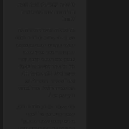
מותגיות, קמפיינים סביב מוצר,
ודפי נחיתה שמותאמים מאוד
לכוונה.
גם סטארט-אפים מרגישים את
השינוי. מי שפעם יכול היה לבנות
תנועה אורגנית רחבה באמצעות
תוכן חינוכי כללי, צריך עכשיו
לבנות נכס דיגיטלי הרבה יותר
חד. זה אומר לחשוב על
פאנל
שיווקי מלא: תוכן שמושך, דף
מוצר שממיר, מנגנון לידים,
אוטומציית אימייל, וסדר בנתוני
ה-first party.
למי שעובד עם לקוחות, זה הזמן
לעבור מחשיבה של ״כמה
מילים קיבלנו לעמוד הראשון״
לחשיבה של ״איזה ערך עסקי