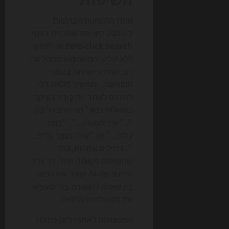
אחת התופעות הבולטות
ב-2026 היא מה שמכנים בענף
zero-click search
או חיפוש
ללא קליק. המשתמש מקבל את
רוב המידע ישירות בעמוד
התוצאות, וממשיך הלאה בלי
להיכנס לאתר. זה קורה בעיקר
בשאלות כמו ״מה ההבדל בין…
״, ״איך לעשות…״, ״כמה
עולה…״ או ״איזה מוצר עדיף…
״. במילים אחרות, ככל
שהשאלה פשוטה יותר, כך גדל
הסיכוי שה-AI יסגור את הפער
בין שאלה לתשובה בלי להוציא
את המשתמש החוצה.
המשמעות לאתרי תוכן כפולה.