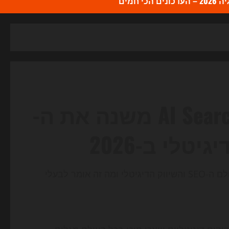
כי חמים
גוגל כבר לא לבד: איך AI Search משנה את ה-
גוגל לא לבד יותר: גלו איך חיפוש מבוסס AI משנה את עולם ה-SEO והשיווק הדיגיטלי ומה זה אומר לבעלי