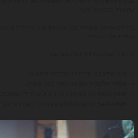
עסקים נלחמים על נראות בתוך
תשובת ה-AI
, על אזכור מו
שהמודל מצטט או מעבד.
במילים אחרות, השאלה כבר אינה רק "איך נגיע לדף הראשון
הטוב ביותר לתשובה".
זהו שינוי עמוק במיוחד בתחומים כמו:
תוכן מידע
כמו מדריכים, הסברים והשוואות.
מסחר אלקטרוני
עם שאילתות מוצר ומפרט.
שיווק מקומי
כמו מסעדות, קליניקות, עורכי דין ומוסכים.
B2B ו-SaaS
, שבהם משתמשים מחפשים פתרונות, חוות 