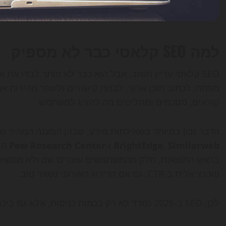
למה SEO קלאסי כבר לא מספיק
SEO קלאסי עדיין חשוב, אבל הוא כבר לא פותר לבדו את
מפתח, לכתוב תוכן ארוך, לבנות קישורים ולשפר מהירות את
קוראים, מסכמים ומחליטים מה להציג למשתמש.
הדבר נכון במיוחד בשאילתות מידע, שבהן המענה המהיר של AI חוסך למשתמשים הקלקה. דוחות וניתוחים
Similarweb
,
BrightEdge
ו-
Pew Research Center
בראש התוצאות, חלק מהמשתמשים עוצרים שם ולא ממשיכים
פוטנציאלית ב-CTR, גם אם הדירוג האורגני נשאר טוב.
לכן, SEO ב-2026 נמדד לא רק בכמות כניסות, אלא גם ביכולת לייצר: