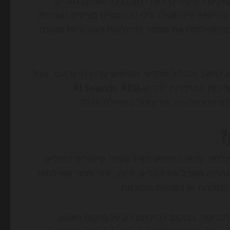
האחרונים של 2026, בעלי אתרים, אנשי SEO, משווקים דיגיטליים ויוצרי תוכן בכל העולם מגלים
שהחיפוש המקוון כבר לא נראה כמו פעם: גוגל, ChatGPT Search, Perplexity וכלי AI נוספים מציגים תשובות
מהשאילתות את מספר ההקלקות האורגניות ומשנה
לחשב מסלול מחדש. החיפוש עדיין חי ובועט, אבל
יבות המרכזיות לכך ש-
AEO
,
AI Search
הטכנולוגיה והדיגיטל בתחילת 2026.
?
תה, מנוע החיפוש מציג עשרה קישורים כחולים,
עינה מקבל את הקליק. היום, יותר ויותר שאילתות
וא שינה את נקודת הכניסה. במקום להילחם רק על מיקום ראשון,