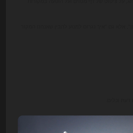
תג, על ציטוט של דף מסוים ועל הופעה במקורות
", אלא גם "איך נגרום למנוע להבין שאנחנו המקור
דעת וכלים.