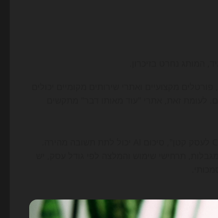
 המותג נחרט בזיכרון.
 חברות SaaS, מותגי איקומרס, פורטלים מקצועיים ואתרי שירותים מקומיים יכולים
ים. לעומת זאת, אתרי "עוד מאותו דבר" מתקשים
דוגמה פשוטה: אם משתמש מחפש "איך לבחור מערכת CRM לעסק קטן", סיכום AI יכול לתת תשובה מהירה.
גבלות, תרחישי שימוש והמלצה לפי גודל עסק, יש