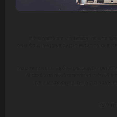
 אתגר החשיפה. אם בעבר די היה למפות מילות
ר, היום צריך לחשוב גם על האופן שבו
מודלי שפה
 של
הראו בשנתיים האחרונות כי כאשר מוצג סיכום AI
 לאתרים חיצוניים. המשמעות היא ירידה