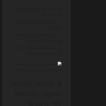
שמרו על ניגודיות גבוהה בין
טקסט לרקע.
הוסיפו תיאורי alt איכותיים
לתמונות.
בדקו שהאתר ניתן לשימוש
גם באמצעות מקלדת.
נסחו הודעות שגיאה בצורה
ברורה, לא טכנית מדי.
8. למדוד, לבדוק
ולשפר כל הזמן
לפי נתונים