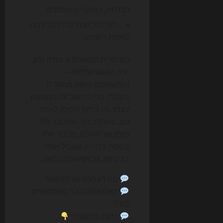
כותרות, כפתורים וטפסים.
תעדו כל שינוי כדי להבין מה
באמת השפיע.
כשחוויית המשתמש בנויה נכון,
היא כמעט נעלמת —
והמשתמש פשוט מתקדם
בקלות, בלי לחשוב על הממשק
עצמו. זה בדיוק הסימן לאתר
טוב באמת: כזה שמכבד את
הזמן של הגולש, מדבר אליו
בשפה ברורה, ומוביל אותו
בביטחון אל הפעולה הבאה.
מה דעתכם על הנושא?
האם אתם כבר משתמשים
בזה?
כתבו בתגובות