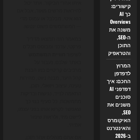
איתו אחרי הביקור. אתר יכול
קישורים:
להיראות מרשים מאוד, אבל אם
כך AI
הוא איטי, מבלבל או עמוס מדי
Overviews
— המשתמשים פשוט ינטשו.
משנה את
ה-SEO,
במאמר הזה תמצאו מדריך
התוכן
פרקטי, עדכני ומבוסס תכל'ס
והטראפיק
לשיפור
חוויית המשתמש
באתר שלכם. נעבור על
המרוץ
מרכיבים קריטיים כמו הבנת
לדפדפן
קהל היעד, מבנה ניווט, מהירות
החכם: איך
טעינה, עיצוב ויזואלי, תוכן,
דפדפני AI
התאמה לנייד, נגישות ובדיקות
סוכנים
מתמשכות. כל סעיף בנוי כך
משנים את
שאפשר לקרוא אותו בפני עצמו,
SEO,
ליישם מיד, ולראות שיפור
האיקומרס
אמיתי.
והאינטרנט
ב-2026
אם אתם מנהלים אתר תוכן,