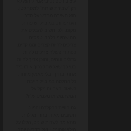
עיצוב רספונסיבי אמיתי הוא לא
רק “שבירת שורות” למסך קטן.
הוא חשיבה מחדש על סדר
העדיפויות. במובייל יש פחות
מקום, ולכן חשוב להבליט את
מה שחיוני בלבד. טפסים
צריכים להיות קצרים וממוקדים,
כפתורי פעולה צריכים להיות
גדולים ונוחים, ותוכן צריך להיות
בנוי כך שאפשר לצרוך אותו ביד
אחת, בדרך, בלי מאמץ מיוחד.
כל החלטה במובייל חייבת
לשאול: האם זה מקל על
המשתמש או מעמיס עליו?
גם חוויית ההקלדה והניווט
חשובים מאוד. בחרו מקלדת
מתאימה לשדות שונים, הקלו על
מילוי אוטומטי, ואל תדרשו יותר