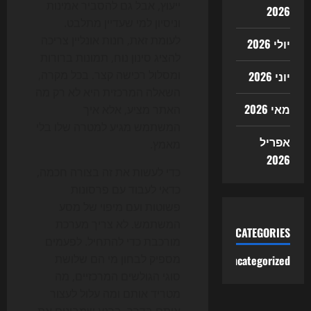
ייעוץ, אבל גם להסביר אמינות
2026
וניסיון למי שעדיין מתלבט.
לעומת זאת, חנות אונליין צריכה
יולי 2026
להציג סינון נוח, תמונות ברורות
ומסלול רכישה קצר. בכל מקרה,
יוני 2026
השאלה המרכזית היא לא רק מה
מאי 2026
האתר מציע, אלא איך
המשתמש מגיע למטרה שלו בלי
אפריל
מאמץ.
2026
כדי לעשות את זה בצורה חכמה,
כדאי לעבוד עם פרסונות
פשוטות ועם מיפוי של מסע
המשתמש. לא צריך מערכת
CATEGORIES
מורכבת כדי להתחיל. לפעמים
מספיק לבחון מי הם שלושת
Uncategorized
סוגי הגולשים המרכזיים, מה
מטריד אותם ומה עלול לעצור