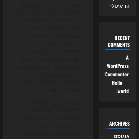
שאלה אחת בסיסית:
מי נכנס
הדיגיטלי
לאתר הזה ולמה?
אתרים רבים
נבנים סביב מה שהעסק רוצה
להגיד, במקום סביב מה
שהמשתמש מנסה להשיג.
RECENT
התוצאה היא אתר מלא
COMMENTS
במסרים, אבל בלי כיוון ברור.
A
חוויית משתמש טובה מתחילה
WordPress
מהבנה עמוקה של כוונת הגולש:
Commenter
האם הוא מחפש מידע, רוצה
על
Hello
להשוות, מנסה לבצע רכישה, או
מחפש דרך מהירה ליצור קשר?
world!
כשמגדירים נכון את סוגי
המשתמשים, קל הרבה יותר
לבנות חוויה מדויקת. למשל,
ARCHIVES
אתר של משרד עורכי דין צריך
לתת מענה מהיר למי שמחפש
אוגוסט