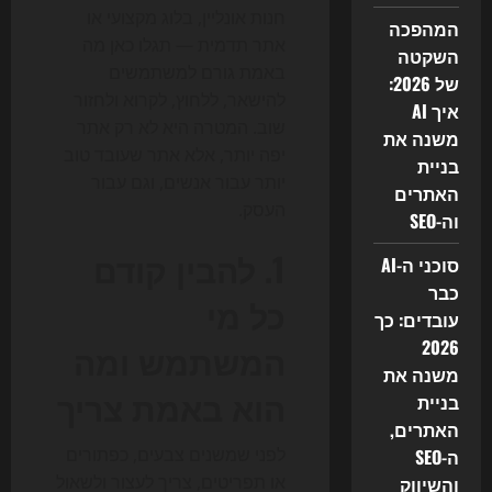
חנות אונליין, בלוג מקצועי או
המהפכה
אתר תדמית — תגלו כאן מה
השקטה
באמת גורם למשתמשים
של 2026:
להישאר, ללחוץ, לקרוא ולחזור
איך AI
שוב. המטרה היא לא רק אתר
משנה את
יפה יותר, אלא אתר שעובד טוב
בניית
יותר עבור אנשים, וגם עבור
האתרים
העסק.
וה-SEO
1. להבין קודם
סוכני ה-AI
כבר
כל מי
עובדים: כך
2026
המשתמש ומה
משנה את
הוא באמת צריך
בניית
האתרים,
לפני שמשנים צבעים, כפתורים
ה-SEO
או תפריטים, צריך לעצור ולשאול
והשיווק