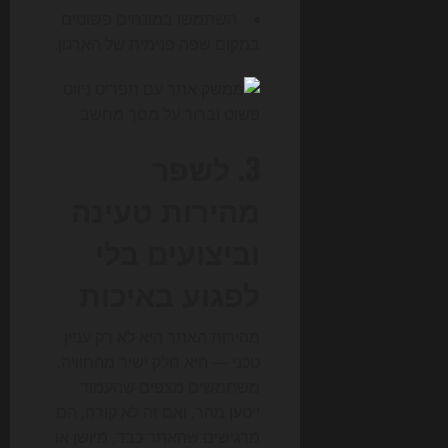
השתמשו במונחים פשוטים
במקום שפה פנימית של הארגון.
3. לשפר
מהירות טעינה
וביצועים בלי
לפגוע באיכות
מהירות האתר היא לא רק עניין
טכני — היא חלק ישיר מהחוויה.
משתמשים מצפים שהעמוד
ייטען מהר, ואם זה לא קורה, הם
מרגישים שהאתר כבד, מיושן או