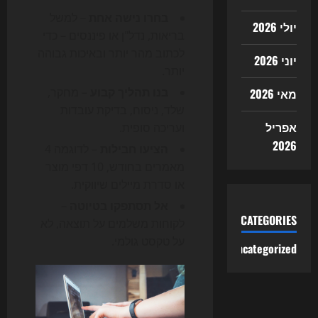
בחרו נישה אחת
– למשל
יולי 2026
בריאות, נדל"ן או פיננסים – כדי
לכתוב מהר יותר ובאיכות גבוהה
יוני 2026
יותר.
בנו תהליך קבוע
– מחקר,
מאי 2026
שלד, ניסוח, בדיקת עובדות
אפריל
ועריכה סופית.
2026
הציעו חבילות
– לדוגמה 4
מאמרים בחודש, 10 דפי מוצר
או סדרת מיילים שיווקית.
אל תסתפקו בטיוטה
–
CATEGORIES
לקוחות משלמים על תוצאה, לא
על טקסט גולמי.
Uncategorized