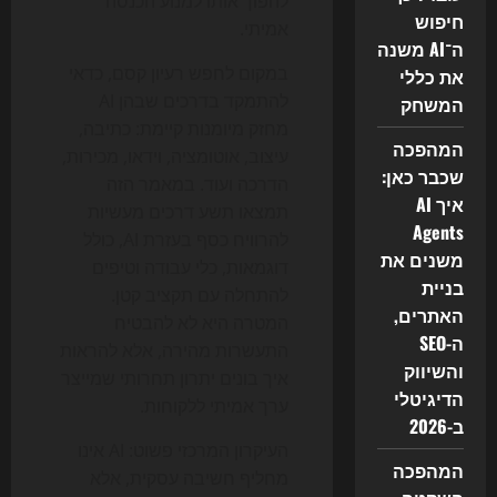
להפוך אותו למנוע הכנסה
חיפוש
אמיתי.
ה־AI משנה
במקום לחפש רעיון קסם, כדאי
את כללי
להתמקד בדרכים שבהן AI
המשחק
מחזק מיומנות קיימת: כתיבה,
המהפכה
עיצוב, אוטומציה, וידאו, מכירות,
שכבר כאן:
הדרכה ועוד. במאמר הזה
איך AI
תמצאו תשע דרכים מעשיות
Agents
להרוויח כסף בעזרת AI, כולל
משנים את
דוגמאות, כלי עבודה וטיפים
בניית
להתחלה עם תקציב קטן.
האתרים,
המטרה היא לא להבטיח
ה-SEO
התעשרות מהירה, אלא להראות
והשיווק
איך בונים יתרון תחרותי שמייצר
הדיגיטלי
ערך אמיתי ללקוחות.
ב-2026
העיקרון המרכזי פשוט: AI אינו
המהפכה
מחליף חשיבה עסקית, אלא