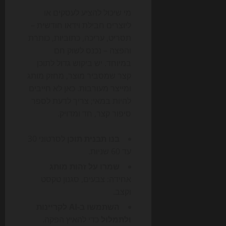
מי שיכול להציע לעסקים או
ליוצרים חבילת וידאו חודשית –
תסריט, עריכה, כתוביות, כותרת
והפצה – נכנס לשוק חם
במיוחד. יש ביקוש גדול לתוכן
קצר שמסביר מוצר, מחזק מותג
ומייצר מעורבות. כאן לא חייבים
להיות במאי; צריך לדעת לספר
סיפור קצר, חד ומדויק.
בנו תבנית תוכן
לסרטוני 30
עד 60 שניות.
שמרו על זהות מותג
אחידה: צבעים, סגנון טקסט
וקצב.
השתמשו ב-AI לקריינות
ולתמלול
כדי להאיץ הפקה.