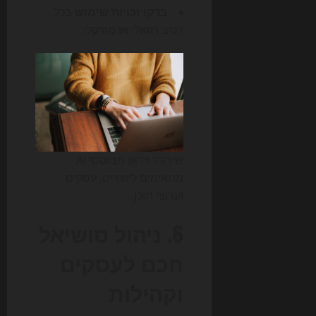
בדקו זכויות שימוש
בכל
רכיב ויזואלי או מוזיקלי.
שירותי וידאו מבוססי AI
מתאימים ליוצרים, עסקים
וערוצי תוכן.
6. ניהול סושיאל
חכם לעסקים
וקהילות