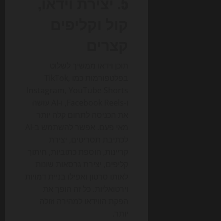
5. יצירת וידאו,
קול וקליפים
קצרים
תוכן וידאו ממשיך לשלוט
בפלטפורמות כמו TikTok,
Instagram, YouTube Shorts
ו-Facebook Reels, ו-AI עושה
את הכניסה לתחום קלה יותר
מאי פעם. אפשר להשתמש ב-AI
לכתיבת תסריטים, יצירת
קריינות, הוספת כתוביות, חיתוך
קליפים, יצירת גרסאות שונות
לאותו סרטון ואפילו בניית דמויות
וירטואליות. כל זה הופך את
הפקת הווידאו למהירה וזולה
יותר.