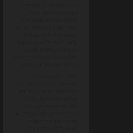
לידים, תזכורות, העברת מידע
בין מערכות, סיכום שיחות,
שליחת אימיילים ומעקב אחרי
פניות. כאן AI ואוטומציה נפגשים
במקום מאוד רווחי. אם אתם
יודעים לחבר כלים כמו Zapier,
Make, Airtable או מערכות
CRM עם AI, תוכלו למכור חיסכון
בזמן שמרגיש ללקוח כמו קסם.
המודל העסקי יכול להיות
חד-פעמי – הקמה ותפעול – או
מבוסס מנוי חודשי. למשל: בוט
שמסנן פניות נכנסות, מחלק
אותן לפי דחיפות ומעביר רק
לידים איכותיים לנציג מכירות. או
מערכת שמייצרת תשובות
ראשוניות לשאלות נפוצות