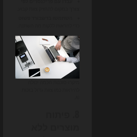
עבדו עם פרילנסרים לפי
צורך
במקום להחזיק צוות קבוע.
השתמשו בדשבורד פשוט
כדי להראות ללקוח מה השתנה.
מיקרו-סוכנות חכמה יכולה
להיראות כמו צוות גדול בזכות
AI.
8. פיתוח
מוצרים ללא