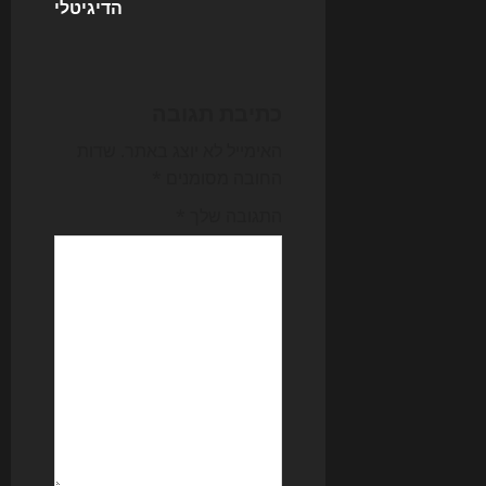
n
הדיגיטלי
a
v
כתיבת תגובה
i
האימייל לא יוצג באתר.
שדות
g
החובה מסומנים
*
התגובה שלך
*
a
t
i
o
n