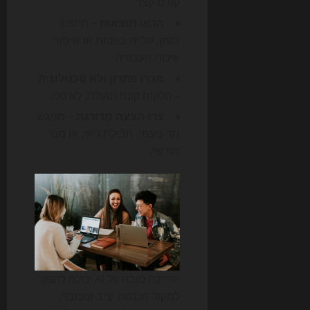
קורס קצר.
הראו תוצאות
– חיסכון
בזמן, עלייה בפניות או שיפור
איכות העבודה.
מכרו פתרון ולא טכנולוגיה
– הלקוח קונה תועלת, לא כלי.
צרו הצעה מדורגת
– מפגש
חד-פעמי, חבילת ליווי, או מנוי
חודשי.
הדרכה טובה על AI יכולה להפוך
למקור הכנסה יציב ומכובד.