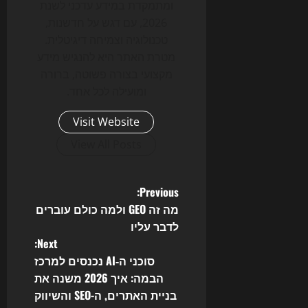
ומתמקדת במידע עדכני לשנת
2026, עם דגש על חדשנות,
טכנולוגיה וצמיחה דיגיטלית.
מטרת האתר היא להנגיש מידע
מקצועי בצורה פשוטה, ברורה
ומועילה לכל אחד.
Visit Website
View All Posts
P
Previous:
מה זה GEO ולמה כולם עוברים
o
לדבר עליו
Next:
s
סוכני ה‑AI נכנסים למרכז
t
הבמה: איך 2026 משנה את
בניית האתרים, ה-SEO והשיווק