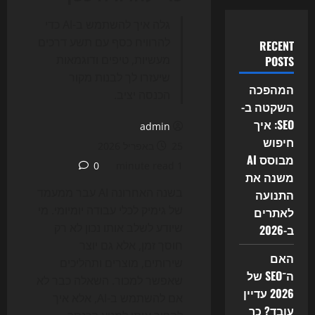
גלה איך להשתמש ב-AI כדי
להרוויח כסף עם תשע דרכים
RECENT
מעשיות, טיפים ודוגמאות
POSTS
שיעזרו לך לבנות מקור
המהפכה
הכנסה יציב.
השקטה ב-
SEO: איך
admin
חיפוש
25 באפריל 2026
מבוסס AI
0
1 minute read
משנה את
בשנה האחרונה AI עבר ממעמד
התנועה
של גימיק לכלי עבודה יומיומי. מי
לאתרים
שיודע לשלב אותו נכון לא רק
ב-2026
חוסך זמן, אלא גם יוצר
האם
שירותים, מוצרים ותהליכים
ה־SEO של
שאפשר למכור. השאלה כבר לא
2026 עדיין
אם להשתמש ב-AI, אלא איך
עובד? כך