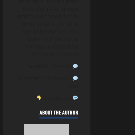
היתרון הגדול של AI הוא לא רק
במהירות, אלא ביכולת להפוך
מיומנות קטנה להצעה מסחרית
גדולה יותר. מי שבוחר מסלול
אחד, לומד אותו לעומק ובונה
סביבו תהליך ברור – מגלה
שההכנסה מגיעה מהר יותר
כשהעבודה מדויקת יותר.
מה דעתכם על הנושא?
האם אתם כבר משתמשים
בזה?
כתבו בתגובות
ABOUT THE AUTHOR