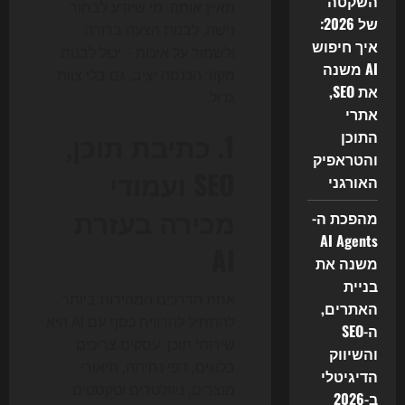
השקטה
מאיץ אותה. מי שיודע לבחור
של 2026:
נישה, לבנות הצעה ברורה
איך חיפוש
ולשמור על איכות – יכול לבנות
AI משנה
מקור הכנסה יציב, גם בלי צוות
את SEO,
גדול.
אתרי
התוכן
1. כתיבת תוכן,
והטראפיק
SEO ועמודי
האורגני
מכירה בעזרת
מהפכת ה-
AI Agents
AI
משנה את
בניית
אחת הדרכים המהירות ביותר
האתרים,
להתחיל להרוויח כסף עם AI היא
ה-SEO
שירותי תוכן. עסקים צריכים
והשיווק
בלוגים, דפי נחיתה, תיאורי
הדיגיטלי
מוצרים, ניוזלטרים וטקסטים
ב-2026