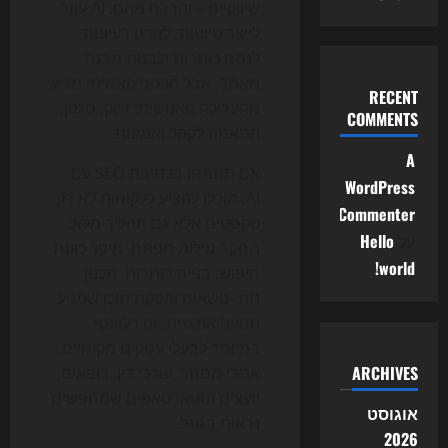
שיווקיים – והרבה מהם. AI עוזר
לייצר טיוטות, לארגן רעיונות,
לנסח כותרות ולבנות מבנה
מאמר, אבל הכסף האמיתי מגיע
RECENT
מהעריכה האנושית: דיוק, סגנון,
COMMENTS
התאמה לקהל ואמינות.
A
אם תתמחו בכתיבת SEO עם
WordPress
AI, תוכלו להציע ללקוחות לא רק
Commenter
טקסטים אלא גם תהליך מלא:
על
Hello
מחקר מילות מפתח, מיפוי כוונת
world!
חיפוש, בניית כותרות, תכנון
תתי-נושאים והפקת תוכן שמניע
תנועה אורגנית. זה רלוונטי
במיוחד לבעלי עסקים מקומיים,
ARCHIVES
אתרי מסחר, עורכי דין, רופאים,
יועצים וסטארטאפים שמחפשים
אוגוסט
נראות בגוגל.
2026