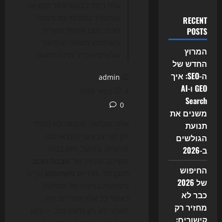
גלה כיצד לבנות אתר מקצועי
שמשדר סמכות עם מבנה
RECENT
חכם, תוכן איכותי וחוויית
POSTS
משתמש מעולה שימשוך
המרוץ
גולשים ויגביר את התנועה.
החדש של
ה-SEO: איך
admin
GEO ו-AI
4 במאי 2026
Search
0
משנים את
אתר שנראה מקצועי לא נמדד
תנועת
רק לפי צבעים יפים או לוגו
הגולשים
מרשים. בפועל, הוא נבנה
ב-2026
משילוב מדויק של
מבנה חכם
,
החיפוש
תוכן חד
,
חוויית משתמש
נקייה
של 2026
ותחושה ברורה של אמינות.
כבר לא
כאשר כל אלה עובדים יחד,
מחזיר רק
האתר לא רק נראה טוב — הוא
קישורים: