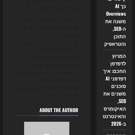
גם משדר סמכות, שומר על
כך AI
הקורא ומוביל לפעולה.
Overviews
במאמר הזה תגלו איך לבנות
משנה את
אתר שנראה כמו אתר חדשות
ה-SEO,
טכנולוגיה מוביל, עם מראה
התוכן
יוקרתי, תנועה אורגנית מגוגל
והטראפיק
ותחושה של מקצועיות בכל
המרוץ
פיקסל. נפרק את התהליך
לדפדפן
לצעדים מעשיים: מהזהות
החכם: איך
הוויזואלית ועד למהירות הטעינה,
דפדפני AI
מהתוכן ועד לתמונות,
סוכנים
ומהפרטים הקטנים שעושים את
משנים את
ההבדל בין אתר
SEO,
האיקומרס
ABOUT THE AUTHOR
והאינטרנט
ב-2026