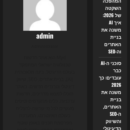
המהפכה
השקטה
של 2026:
איך AI
משנה את
admin
בניית
האתרים
Administrator
וה-SEO
Myd הוא אתר חדשות
סוכני ה-AI
טכנולוגיה ישראלי המתמקד
כבר
בעולם הדיגיטל, בינה מלאכותית
עובדים: כך
(AI), בניית אתרים, SEO, שיווק
2026
דיגיטלי וטרנדים חדשים. באתר
משנה את
תוכלו למצוא מדריכים, חדשות
בניית
עדכניות, כלים מתקדמים וטיפים
האתרים,
מעשיים לכל מי שרוצה להצליח
ה-SEO
בעולם האינטרנט. המערכת
והשיווק
מפרסמת תכנים באופן שוטף
הדיגיטלי