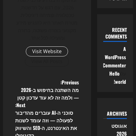
ומתמקדת במידע עדכני לשנת
2026, עם דגש על חדשנות,
טכנולוגיה וצמיחה דיגיטלית.
מטרת האתר היא להנגיש מידע
RECENT
מקצועי בצורה פשוטה, ברורה
COMMENTS
ומועילה לכל אחד.
A
Visit Website
WordPress
View All Posts
Commenter
על
Hello
P
world!
Previous:
מה השתנה בחיפוש ב-2026
o
— ולמה זה לא עוד עדכון קטן
Next:
s
סוכני ה-AI עוברים מהדיבור
ARCHIVES
t
לפעולה — וזה עומד לשנות
אוגוסט
את האינטרנט, ה-SEO והשיווק
n
2026
הדיגיטלי