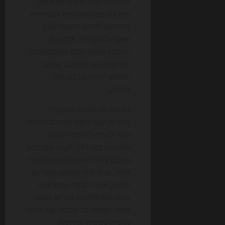
מסחרי דומה, והאם אותו שם
זמין גם בפלטפורמות חברתיות
מרכזיות. מיתוג דיגיטלי טוב
נשען על עקביות, ולכן אם
הדומיין תואם לשם האינסטגרם,
הלינקדאין או היוטיוב שלכם,
המותג ייראה הרבה יותר
מהודק.
גם אם אין סכנה משפטית
מיידית, שם דומה מדי למתחרה
עלול לגרום לאיבוד תנועה
ולפגיעה בזכירות. לקוח שמחפש
אתכם עלול להגיע בטעות לאתר
אחר, או להניח שאתם קשורים
למותג אחר לגמרי. במציאות
שבה משתמשים זוכרים מעט
מאוד שמות, כל בלבול קטן הופך
לבעיה עסקית אמיתית.