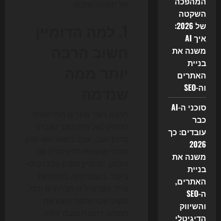
המהפכה
של המותג שלכם.
השקטה
של 2026:
1. למה הדומיין
איך AI
חשוב הרבה
משנה את
בניית
יותר ממה
האתרים
וה-SEO
שנדמה
סוכני ה-AI
הרבה בעלי אתרים מתייחסים
כבר
לדומיין כאל פרט טכני שנבחר
עובדים: כך
בדרך אגב, אבל בפועל הוא חלק
2026
מרכזי מהזהות הדיגיטלית של
משנה את
העסק. הדומיין מופיע על כרטיסי
בניית
ביקור, בקמפיינים, בחתימות
האתרים,
מייל, בפרופילים חברתיים ובכל
ה-SEO
מקום שבו הלקוח פוגש את
והשיווק
המותג. כתובת טובה יכולה
הדיגיטלי