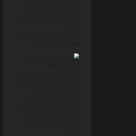
אמיתיות, לא רק שם אחד.
בחנו איך הדומיין נראה
בלוגו, בכותרת המייל ובקמפיין
פרסומי.
רכשו וריאציות חשובות אם
יש סיכון לבלבול או חיקוי.
היתרון של תהליך מסודר הוא
לא רק בבחירת השם, אלא גם
בחיסכון בזמן ובהפחתת
חרטות. דומיין טוב הוא נכס
לטווח ארוך, ולכן שווה להשקיע
עוד שעה-שעתיים בבדיקה
מעמיקה לפני הלחיצה על
“רכישה”.