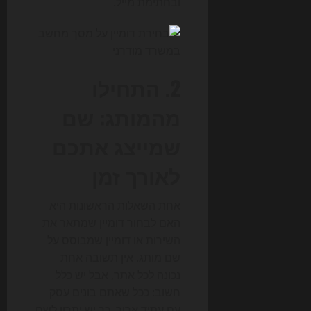
ובחתימת מייל.
2. התחילו
מהמותג: שם
שמייצג אתכם
לאורך זמן
אחת השאלות הראשונות היא
האם לבחור דומיין שמתאר את
השירות או דומיין שמבוסס על
שם מותג. אין תשובה אחת
נכונה לכל אתר, אבל יש כלל
חשוב: ככל שאתם בונים עסק
עם עתיד ארוך, כך יש יתרון לשם