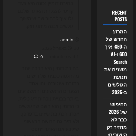
בחירת דומיין נכונה היא צעד
קריטי להצלחת האתר שלכם;
RECENT
גלו איך לבחור שם שימשוך
POSTS
גולשים ויבנה מיתוג חזק.
המרוץ
החדש של
admin
ה-SEO: איך
30 באפריל 2026
GEO ו-AI
0
1 minute read
Search
בחירת דומיין היא הרבה יותר
משנים את
מהחלטה טכנית של רישום
תנועת
כתובת אינטרנט. זהו אחד
הגולשים
הצעדים הראשונים והמשפיעים
ב-2026
ביותר בבניית נוכחות דיגיטלית,
החיפוש
כי הדומיין הוא השם שהגולשים
של 2026
יזכרו, הכתובת שיזינו בדפדפן,
כבר לא
ולעיתים גם הרושם הראשוני
מחזיר רק
שיקבע אם האתר ייתפס
קישורים: