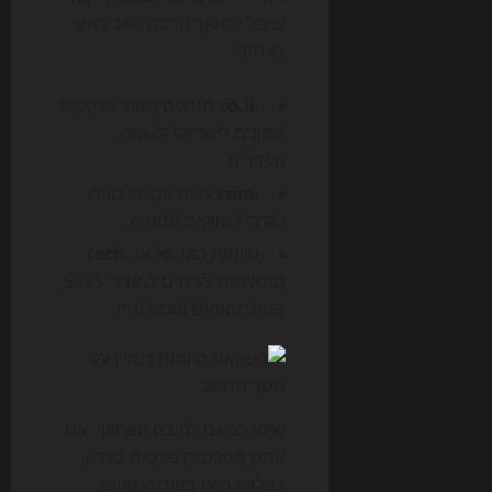
שיכול לחסוך הרבה כאב ראש
בעתיד.
.co.il
מתאים מאוד לעסקים
שפונים לישראל ולשפה
העברית.
.com
עדיף אם יש כוונה
לגדול לשווקים נוספים.
סיומות כמו
.io
או
.tech
מתאימות לעיתים למוצרי SaaS,
סטארטאפים וטכנולוגיה.
שימו לב גם להיבט השיווקי: אם
אתם מתכננים פרסום ברדיו,
בטלוויזיה או בפודקאסטים,