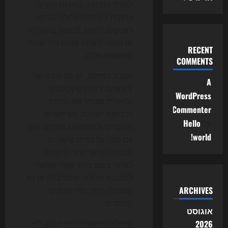
לשדר אמינות, בהירות ויוקרה;
כתובת בעייתית עלולה לגרום
לאנשים להסס, לטעות בהקלדה
או פשוט לשכוח אותה מיד אחרי
RECENT
שנחשפו אליה.
COMMENTS
מעבר למיתוג, יש גם היבט של
A
ביצועים. דומיין שקל לזכור
WordPress
ולהקליד מגדיל את הסיכוי
Commenter
לכניסות ישירות, לשיתופים
על
Hello
אורגניים ולחיפושים חוזרים. הוא
world!
גם מקל על בניית קישורים
נכנסים, כי קל יותר להפנות
לאתר בשם ברור וקצר מאשר
לכתובת ארוכה, מסורבלת או כזו
ARCHIVES
שמכילה יותר מדי סימנים
מיוחדים.
אוגוסט
2026
במילים פשוטות: דומיין טוב לא