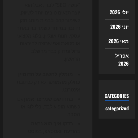
“עושה SEO” לבדו, אבל הוא
יולי 2026
יוצר תנאים טובים יותר לשיווק,
לשימור קהל ולבניית מותג חזק.
יוני 2026
זה נכון במיוחד כשמדובר באתר
עסקי, חנות אונליין, בלוג מקצועי
מאי 2026
או סטארטאפ שרוצה להיראות
גדול ומדויק כבר מהשלב
אפריל
הראשון.
2026
מומלץ לחשוב על הדומיין
כחלק מהמותג
, לא רק ככתובת
אינטרנט.
CATEGORIES
בחרו שם שמייצר אמון
גם
כשהוא מופיע לבד, בלי לוגו או
Uncategorized
הסבר.
בדקו איך הוא נראה
בהודעת וואטסאפ, בפוסט