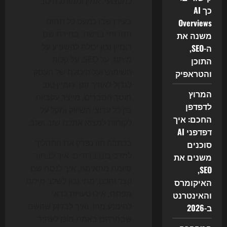
כמקצועי, אמין וממותג היטב.
כך AI
בעידן שבו כמעט כל תחום
Overviews
תחרותי ברשת, בחירת שם
משנה את
דומיין נכון יכולה להשפיע על
ה-SEO,
מיתוג, על SEO, על קלות
התוכן
השימוש ועל היכולת של העסק
והטראפיק
לגדול לאורך זמן. דומיין טוב
המרוץ
חוסך הסברים, מייצר עקביות
לדפדפן
בין כל ערוצי השיווק ומקל על
החכם: איך
לקוחות למצוא אתכם שוב ושוב.
דפדפני AI
בכתבה הזו נפרק את התהליך
סוכנים
למרכיבים ברורים: איך לבחור
משנים את
סיומת מתאימה, איך לנסח שם
SEO,
קצר וחכם, מתי נכון לשלב מילות
האיקומרס
מפתח, אילו טעויות כדאי
והאינטרנט
להימנע מהן, ואיך לבדוק שהשם
ב-2026
שבחרתם באמת מוכן לעתיד