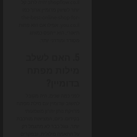
shopflow.co.il יהיה לרוב קל
יותר לשיווק מדומיין ארוך כמו
the-best-online-shop-for-
you.co.il. אפילו אם הוא פחות
תיאורי, הוא ייתפס כמותג
מסודר ומודרני יותר.
5. האם לשלב
מילות מפתח
בדומיין?
לפני כמה שנים, היה מקובל
לחשוב שדומיין עם מילת מפתח
מדויקת נותן יתרון משמעותי
בקידום. כיום, המציאות מורכבת
יותר. גוגל כבר לא מתגמל רק
על התאמה מילולית, ובמקרים