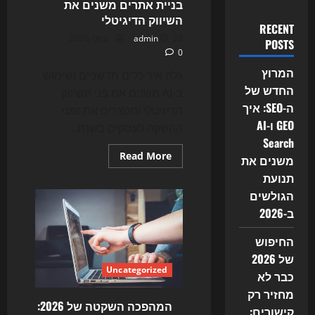
בניית אתרים משנים את
השיווק הדיגיטלי
RECENT
22 ביולי 2026
admin
POSTS
0
המרוץ
גלה איך כלים חדשניים ושימוש
החדש של
ב-AI משנים את פני השיווק
ה-SEO: איך
הדיגיטלי ומקצרים את זמני
GEO ו-AI
ההשקה לעסקים בשנת...
Search
Read
Read More
משנים את
more
about
תנועת
המהפכה
הגולשים
השקטה
של
ב-2026
2026:
איך
AI
החיפוש
agents,
vibe
של 2026
coding
Uncategorized
וכלי
כבר לא
בניית
מחזיר רק
אתרים
משנים
המהפכה השקטה של 2026:
קישורים:
את