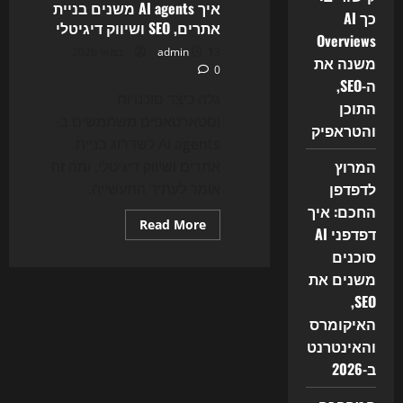
איך AI agents משנים בניית
השיווק
כך AI
הדיגיטלי
אתרים, SEO ושיווק דיגיטלי
Overviews
13 במאי 2026
admin
משנה את
0
ה-SEO,
גלה כיצד סוכנויות
התוכן
וסטארטאפים משתמשים ב-
והטראפיק
AI agents לשדרוג בניית
המרוץ
אתרים ושיווק דיגיטלי, ומה זה
לדפדפן
אומר לעתיד התעשייה.
החכם: איך
Read
Read More
דפדפני AI
more
about
סוכנים
המהפכה
השקטה
משנים את
של
2026:
SEO,
איך
האיקומרס
AI
agents
והאינטרנט
משנים
בניית
ב-2026
אתרים,
SEO
ושיווק