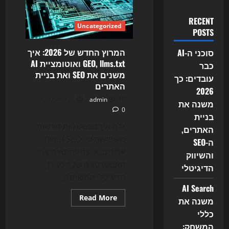
RECENT
Uncategorized
POSTS
המרוץ החדש של 2026: איך
סוכני ה-AI
GEO, llms.txt ואוטומציית AI
כבר
משנים את SEO ואת בניית
עובדים: כך
האתרים
2026
19 ביוני 2026
admin
משנה את
0
בניית
גלה איך טכנולוגיות חדשות
האתרים,
משפיעות על SEO ובניית
ה-SEO
אתרים, וכיצד להתאים את
והשיווק
האסטרטגיה שלך לעידן
הדיגיטלי
הדיגיטלי המשתנה.
AI Search
Read
Read More
משנה את
more
Uncategorized
about
כללי
המרוץ
המשחק:
החדש