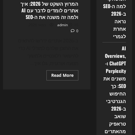
של
המרוץ השקט של 2026: איך
למה ה-SEO
2026:
אתרים לומדים לדבר עם AI
איך
ב-2026
GEO,
ולמה זה משנה את ה-SEO
llms.txt
נראה
ואוטומציית
15 במאי 2026
admin
AI
אחרת
0
משנים
לגמרי
את
SEO
ב-2026 אתרים ידרשו להתאים
ואת
AI
את התוכן שלהם למודלי AI כדי
בניית
האתרים
Overviews,
להישאר רלוונטיים ולמשוך
ChatGPT ו-
תנועה אורגנית, גלו איך...
Perplexity
Read
Read More
משנים את
more
about
SEO: כך
המרוץ
השקט
החיפוש
של
2026:
הגנרטיבי
איך
ב-2026
אתרים
לומדים
שואב
לדבר
עם
טראפיק
AI
ולמה
מהאתרים
זה