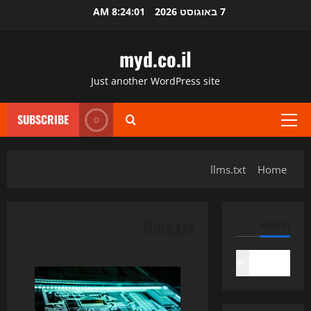
Ski
7 באוגוסט 2026
8:24:02 AM
t
conten
myd.co.il
Just another WordPress site
SUBSCRIBE
Primary
Menu
llms.txt
Home
llms.txt
חיפוש
חיפוש