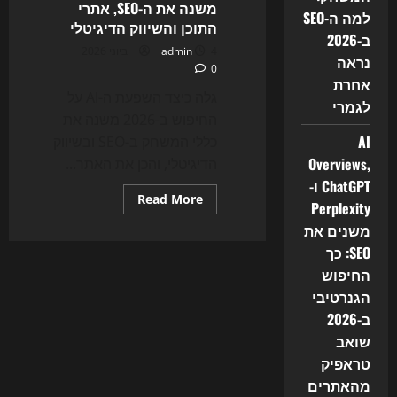
משנה את ה-SEO, אתרי
למה ה-SEO
התוכן והשיווק הדיגיטלי
ב-2026
4 ביוני 2026
admin
נראה
0
אחרת
גלה כיצד השפעת ה-AI על
לגמרי
החיפוש ב-2026 משנה את
AI
כללי המשחק ב-SEO ובשיווק
Overviews,
הדיגיטלי, והכן את האתר...
ChatGPT ו-
Read
Read More
Perplexity
more
about
משנים את
החיפוש
של
SEO: כך
2026
כבר
החיפוש
לא
הגנרטיבי
נראה
אותו
ב-2026
דבר:
איך
שואב
AI
משנה
טראפיק
את
מהאתרים
ה-
SEO,