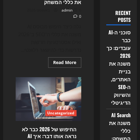
את כללי המשחק
6 באוגוסט 2026
admin
RECENT
0
POSTS
גלה כיצד חיפוש מבוסס AI
סוכני ה-AI
משנה את כללי ה־SEO ב־2026
כבר
ואילו אסטרטגיות חדשות
עובדים: כך
נדרשות כדי להישאר רלוונטי...
2026
Read
Read More
משנה את
more
בניית
about
האם
האתרים,
ה־SEO
של
ה-SEO
2026
עדיין
והשיווק
עובד?
כך
הדיגיטלי
חיפוש
ה־AI
Uncategorized
AI Search
משנה
את
משנה את
כללי
המשחק
החיפוש של 2026 כבר לא
כללי
נראה אותו דבר: איך AI
המשחק: