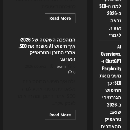
למה ה-SEO
להצלחה דיגיטלית.
ב-2026
Read
Read More
נראה
more
Uncategorized
about
אחרת
ה-
לגמרי
SEO
הישן
המהפכה השקטה של 2026:
נשבר:
איך חיפוש AI משנה את SEO,
AI
כך
AI
אתרי התוכן והטראפיק
Overviews,
Search
האורגני
משנה
ChatGPT ו-
את
6 באוגוסט 2026
admin
תנועת
Perplexity
האתרים
0
משנים את
ב-2026
גלה איך חיפוש מבוסס בינה
SEO: כך
מלאכותית משנה את עולם ה-
החיפוש
SEO ואתרי התוכן, ומה זה אומר
הגנרטיבי
לעסק שלך...
ב-2026
שואב
Read
Read More
טראפיק
more
Uncategorized
about
מהאתרים
המהפכה