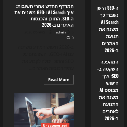
השקטה
של
המרדף החדש אחרי תשובות:
ה-SEO הישן
2026:
איך AI Search ו-GEO משנים את
איך
נשבר: כך
חיפוש
ה-SEO, התוכן והכנסות
AI
AI Search
האתרים ב-2026
משנה
משנה את
את
5 באוגוסט 2026
admin
SEO,
תנועת
אתרי
0
התוכן
האתרים
והטראפיק
ב-2026 חיפוש המידע משתנה
האורגני
ב-2026
עם AI ו-GEO, והשפעתם על
המהפכה
SEO והתוכן יכולה לקבוע את
השקטה ב-
עתיד הכנסות האתרים...
SEO: איך
Read
Read More
חיפוש
more
about
מבוסס AI
המרדף
החדש
משנה את
אחרי
תשובות:
התנועה
איך
לאתרים
AI
Search
ב-2026
ו-
GEO
Uncategorized
משנים