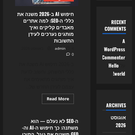
את
ה-
SEO,
חיפוש AI ב-2026 משנה את
התוכן
כללי ה-SEO: למה אתרים
והכנסות
RECENT
האתרים
מאבדים קליקים ואיך
COMMENTS
ב-2026
מותגים נערכים לעידן
התשובות
A
WordPress
4 באוגוסט 2026
admin
0
Commenter
ב-2026 חיפוש AI משנה את
על
Hello
כללי המשחק, וחשוב לדעת
world!
איך מותגים מתאימים את
עצמם לעידן החדש של...
Read
Read More
more
ARCHIVES
Uncategorized
about
חיפוש
AI
אוגוסט
ב-2026
ה-SEO לא נעלם — הוא
משנה
2026
משתנה: כך חיפוש ה-AI וה-
את
כללי
GEO משנים את גוגל, התוכן