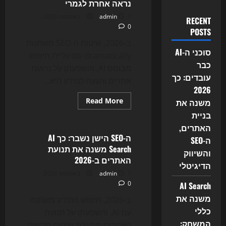
נראה אחרת לגמרי
7 באוגוסט 2026
admin
RECENT
0
POSTS
ב-2026, שיטות ה-SEO משתנות
סוכני ה-AI
dramatically עם עליית חיפוש
כבר
מבוסס AI, והשפעתן על נראות
עובדים: כך
אתרים והגעה למידע היא...
2026
Read
Read More
משנה את
more
Uncategorized
בניית
about
AI
האתרים,
Search
משנה
ה-SEO הישן נשבר: כך AI
ה-SEO
את
Search משנה את תנועת
כללי
והשיווק
המשחק:
האתרים ב-2026
למה
הדיגיטלי
ה-
7 באוגוסט 2026
admin
SEO
0
AI Search
ב-2026
נראה
משנה את
אחרת
ב-2026, חיפוש המידע משתנה
לגמרי
כללי
עם AI, והשפעתו על תנועת
המשחק:
האתרים מחייבת שיטות חדשות