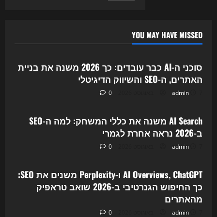
pagination
למאבק
החדש
על
התנועה
האורגנית
YOU MAY HAVE MISSED
ב-2026
Uncategorized
סוכני ה-AI כבר עובדים: כך 2026 משנה את בניית
האתרים, ה-SEO והשיווק הדיגיטלי
7 באוגוסט 2026
admin
0
Uncategorized
AI Search משנה את כללי המשחק: למה ה-SEO
ב-2026 נראה אחרת לגמרי
7 באוגוסט 2026
admin
0
Uncategorized
AI Overviews, ChatGPT ו-Perplexity משנים את SEO:
כך החיפוש הגנרטיבי ב-2026 שואב טראפיק
מהאתרים
7 באוגוסט 2026
admin
0
Uncategorized