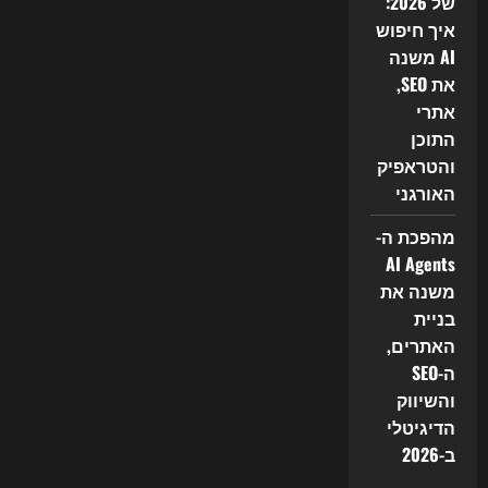
של 2026:
איך חיפוש
AI משנה
את SEO,
אתרי
התוכן
והטראפיק
האורגני
מהפכת ה-
AI Agents
משנה את
בניית
האתרים,
ה-SEO
והשיווק
הדיגיטלי
ב-2026