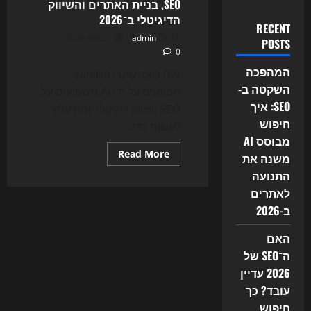
SEO, בניית האתרים והשיווק
הדיגיטלי ב־2026
RECENT
10 במאי 2026
admin
POSTS
0
המהפכה
גלה כיצד שינויי החיפוש
השקטה ב-
המונעים על ידי AI משפיעים על
SEO: איך
SEO ושיווק דיגיטלי, ומה עליך
חיפוש
לעשות כדי...
מבוסס AI
Read
Read More
משנה את
more
about
התנועה
עידן
לאתרים
החיפוש
הישן
ב-2026
נגמר:
כך
AI
האם
Search
ו-
ה־SEO של
Agents
משנים
2026 עדיין
את
עובד? כך
SEO,
בניית
חיפוש
האתרים