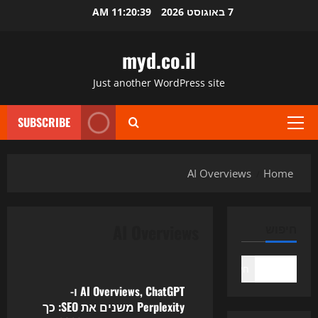
Ski
7 באוגוסט 2026
11:20:39 AM
t
conten
myd.co.il
Just another WordPress site
SUBSCRIBE
Primary
Menu
AI Overviews
Home
AI Overviews
חיפוש
Uncategorized
חיפוש
AI Overviews, ChatGPT ו-
Perplexity משנים את SEO: כך