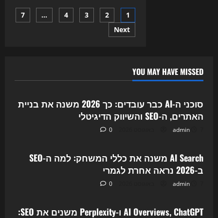
מתהפך:
איך
Posts
7
…
4
3
2
1
AI
Overviews,
ChatGPT
Next
pagination
Search
ו-
Perplexity
משנים
את
ה-
YOU MAY HAVE MISSED
SEO
Uncategorized
ב-2026
סוכני ה-AI כבר עובדים: כך 2026 משנה את בניית
האתרים, ה-SEO והשיווק הדיגיטלי
7 באוגוסט 2026
admin
0
Uncategorized
AI Search משנה את כללי המשחק: למה ה-SEO
ב-2026 נראה אחרת לגמרי
7 באוגוסט 2026
admin
0
Uncategorized
AI Overviews, ChatGPT ו-Perplexity משנים את SEO: