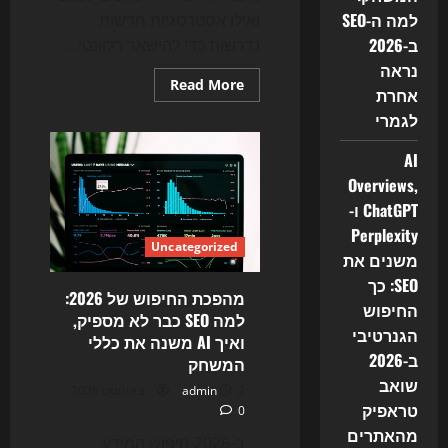
מהאתרים
למה ה-SEO
ואילו אסטרטגיות חדשות
ב-2026
נדרשות כדי להישאר רלוונטי...
נראה
Read
Read More
אחרת
more
about
לגמרי
האם
ה־SEO
של
AI
2026
עדיין
Overviews,
עובד?
ChatGPT ו-
כך
חיפוש
Perplexity
ה־AI
Uncategorized
משנה
משנים את
את
כללי
SEO: כך
המשחק
מהפכת החיפוש של 2026:
החיפוש
למה SEO כבר לא מספיק,
הגנרטיבי
ואיך AI משנה את כללי
ב-2026
המשחק
שואב
2 באוגוסט 2026
admin
טראפיק
0
מהאתרים
ב-2026 חיפוש המידע