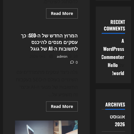
להסתגל לשינויים.
Read
Read More
more
Uncategorized
RECENT
about
AI
COMMENTS
Overviews
משנים
המרוץ החדש של ה-SEO: כך
את
A
עסקים מנסים להיכנס
ה-
SEO:
לתשובות ה-AI של גוגל
WordPress
כך
נראה
Commenter
29 ביולי 2026
admin
הקרב
0
על
על
Hello
החשיפה
בגוגל
גלה כיצד עסקים מתמודדים עם
world!
ובחיפוש
השינויים בעולם ה-SEO בעקבות
מבוסס
תשובות
התשובות של מנועי ה-AI וכיצד
ב-2026
זה משפיע על...
ARCHIVES
Read
Read More
more
about
אוגוסט
המרוץ
החדש
2026
של
ה-