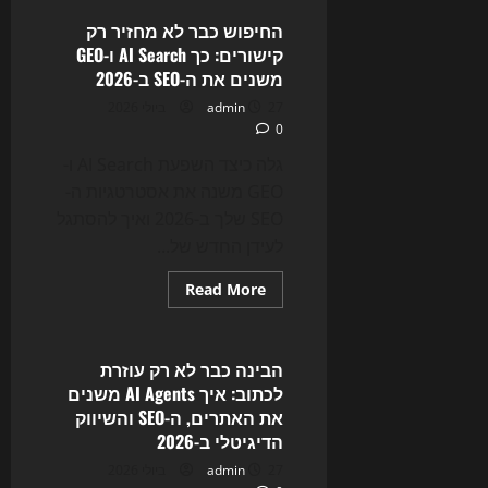
כבר
לא
החיפוש כבר לא מחזיר רק
רק
קישורים: כך AI Search ו-GEO
מחפשת
—
משנים את ה-SEO ב-2026
היא
עונה:
27 ביולי 2026
admin
איך
0
AI
Overviews
ו-
גלה כיצד השפעת AI Search ו-
AI
GEO משנה את אסטרטגיות ה-
Mode
משנים
SEO שלך ב-2026 ואיך להסתגל
את
ה-
לעידן החדש של...
SEO,
האתר
והשיווק
Read
Read More
הדיגיטלי
more
Uncategorized
ב-2026
about
החיפוש
כבר
לא
הבינה כבר לא רק עוזרת
מחזיר
לכתוב: איך AI Agents משנים
רק
קישורים:
את האתרים, ה-SEO והשיווק
כך
הדיגיטלי ב-2026
AI
Search
27 ביולי 2026
admin
ו-
GEO