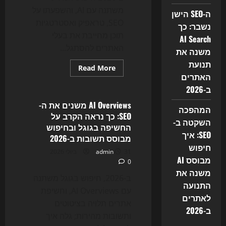
משתנה עם AI, והשפעתו על
ה-SEO הישן
SEO, טראפיק ואסטרטגיות
נשבר: כך
תוכן מחייבת את בעלי
AI Search
האתרים להסתגל...
משנה את
תנועת
Read
Read More
more
האתרים
Uncategorized
about
ב-2026
מהפכת
החיפוש
של
AI Overviews משנים את ה-
המהפכה
2026:
SEO: כך נראה הקרב על
למה
השקטה ב-
SEO
החשיפה בגוגל ובחיפוש
כבר
SEO: איך
מבוסס תשובות ב-2026
לא
מספיק,
חיפוש
31 ביולי 2026
admin
ואיך
מבוסס AI
AI
0
משנה
משנה את
את
ב-2026, חיפוש בגוגל משתנה
כללי
התנועה
המשחק
עם AI Overviews, וחשיפת
לאתרים
אתרים תלויה בציטוטים
ב-2026
ותשובות מהירות; גלה איך