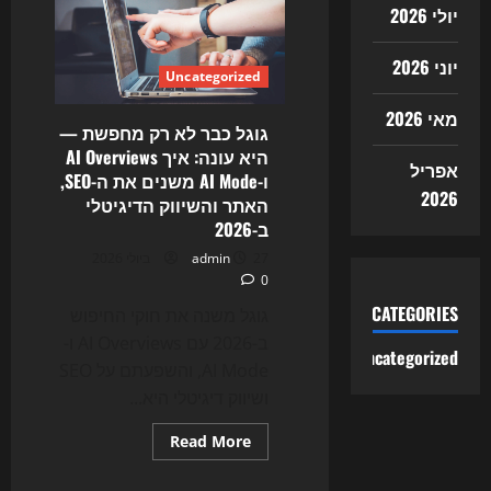
SEO:
יולי 2026
כך
עסקים
מנסים
יוני 2026
להיכנס
Uncategorized
לתשובות
ה-
AI
מאי 2026
של
גוגל כבר לא רק מחפשת —
גוגל
היא עונה: איך AI Overviews
אפריל
ו-AI Mode משנים את ה-SEO,
2026
האתר והשיווק הדיגיטלי
ב-2026
27 ביולי 2026
admin
0
CATEGORIES
גוגל משנה את חוקי החיפוש
ב-2026 עם AI Overviews ו-
Uncategorized
AI Mode, והשפעתם על SEO
ושיווק דיגיטלי היא...
Read
Read More
more
Uncategorized
about
גוגל