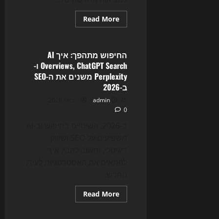
Read
Read More
more
Uncategorized
about
ה־SEO
של
2026
החיפוש מתהפך: איך AI
כבר
Overviews, ChatGPT Search ו-
כאן:
איך
Perplexity משנים את ה-SEO
AI
ב-2026
Overviews
ו־GEO
25 ביולי 2026
admin
משנים
את
0
כללי
המשחק
ב-2026, השינויים בחיפוש וב-AI
משפיעים על SEO ושיווק
דיגיטלי, וחשוב להבין איך
להתאים את האסטרטגיות לעידן
החדש.
Read
Read More
more
about
החיפוש