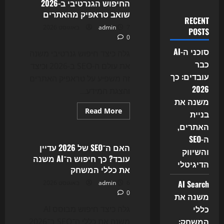
החיפוש הגנרטיבי ב-2026
שואב טראפיק מהאתרים
RECENT
7 באוגוסט 2026
admin
POSTS
0
סוכני ה-AI
גלה כיצד חיפוש גנרטיבי משנה
כבר
את עולם ה-SEO ב-2026 וכיצד
עובדים: כך
זה משפיע על טראפיק האתרים
2026
והצגת המידע...
משנה את
Read
Read More
בניית
more
Uncategorized
about
האתרים,
AI
ה-SEO
Overviews,
ChatGPT
האם ה־SEO של 2026 עדיין
והשיווק
ו-
עובד? כך חיפוש ה־AI משנה
Perplexity
הדיגיטלי
משנים
את כללי המשחק
את
SEO:
AI Search
6 באוגוסט 2026
admin
כך
0
החיפוש
משנה את
הגנרטיבי
כללי
ב-2026
גלה כיצד חיפוש מבוסס AI
שואב
המשחק:
משנה את כללי ה־SEO ב־2026
טראפיק