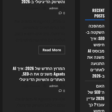
והשיווק הדיגיטלי ב-2026
5 באוגוסט 2026
admin
RECENT
0
POSTS
ב-2026, AI Agents משנים את
המהפכה
פני בניית האתרים והשיווק
השקטה ב-
הדיגיטלי, ומביאים חיסכון בזמן
SEO: איך
ועלויות עם פתרונות מתקדמים.
חיפוש
Read
Read More
מבוסס AI
more
Uncategorized
משנה את
about
מהפכת
התנועה
ה-
AI
המרוץ החדש של 2026: איך AI
לאתרים
Agents
Agents משנים את ה-SEO,
משנה
ב-2026
את
האתרים והשיווק הדיגיטלי
בניית
האתרים,
האם
5 באוגוסט 2026
admin
ה-
0
ה־SEO של
SEO
והשיווק
2026 עדיין
הדיגיטלי
גלה איך AI Agents משנים את
ב-2026
עובד? כך
עולם ה-SEO והשיווק הדיגיטלי,
חיפוש
ומבנים חוויות משתמש מהירות