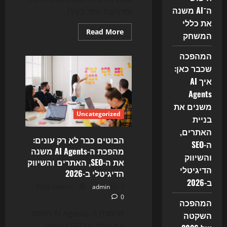
ה־AI משנה
ומדויקות יותר בעידן...
את כללי
Read
Read More
המשחק
more
about
המרוץ
המהפכה
החדש
של
שכבר כאן:
2026:
איך AI
איך
AI
Agents
Agents
משנים
משנים את
את
Uncategorized
ה-
בניית
SEO,
האתרים,
האתרים
והשיווק
הבוטים כבר לא רק עונים:
ה-SEO
הדיגיטלי
מהפכת ה-AI Agents משנה
והשיווק
את ה-SEO, האתרים והשיווק
הדיגיטלי
הדיגיטלי ב-2026
ב-2026
3 באוגוסט 2026
admin
0
המהפכה
מהפכת ה-AI Agents משנה
השקטה
את עולם ה-SEO והשיווק