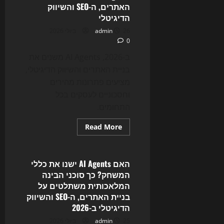
משנה
האתרים, ה-SEO והשיווק
את
הדיגיטלי
בניית
האתרים
26 ביולי 2026
admin
וה-
SEO:
0
כך
2026
ב-2026, AI Agents משנים את
מחלקת
מחדש
בניית האתרים והשיווק הדיגיטלי,
את
הכוח
מציעים פתרונות מהירים
בדיגיטל
וחסכוניים לעסקים בכל
התחומים.
Read
Read More
more
Uncategorized
about
המרוץ
החדש
של
האם AI Agents ישנו את כללי
2026:
המשחק? כך סוכני הבינה
איך
AI
המלאכותית משתלטים על
Agents
בניית האתרים, ה-SEO והשיווק
משנים
את
הדיגיטלי ב-2026
בניית
האתרים,
25 ביולי 2026
admin