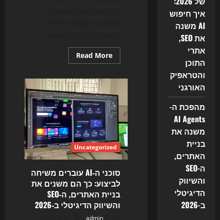
של 2026:
הדיגיטלי, ומביאה עמה
איך חיפוש
פתרונות חכמים ויעילים
AI משנה
לעסקים בכל התחומים.
את SEO,
אתרי
Read
Read More
התוכן
more
about
והטראפיק
הבוטים
כבר
האורגני
לא
רק
עונים:
מהפכת ה-
מהפכת
ה-
AI Agents
AI
משנה את
Agents
משנה
בניית
את
Uncategorized
ה-
האתרים,
SEO,
האתרים
ה-SEO
סוכני ה‑AI עוברים משיחה
והשיווק
הדיגיטלי
והשיווק
לביצוע: כך הם משנים את
ב-2026
הדיגיטלי
בניית האתרים, ה‑SEO
ב-2026
והשיווק הדיגיטלי ב‑2026
31 ביולי 2026
admin