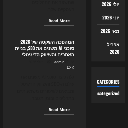
שתשפר את התהליכים
יולי 2026
העסקיים שלך.
יוני 2026
Read
Read More
more
Uncategorized
about
מאי 2026
סוכני
ה-
AI
המהפכה השקטה של 2026:
אפריל
כבר
סוכני AI משנים את SEO, בניית
כאן:
2026
כך
האתרים והשיווק הדיגיטלי
האוטומציה
החדשה
28 ביולי 2026
admin
משנה
0
את
בניית
האתרים,
גלה כיצד סוכני AI משנים את
ה-
CATEGORIES
עולם ה-SEO והשיווק הדיגיטלי,
SEO
והשיווק
ומביאים לשיפורים משמעותיים
Uncategorized
הדיגיטלי
ב-2026
בתהליכים ובזמן תגובה.
Read
Read More
more
Uncategorized
about
המהפכה
השקטה