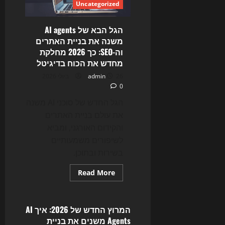
Uncategorized
משנים
את
האתרים,
ה-
הגל הבא של AI agents
SEO
משנה את בניית האתרים
והשיווק
הדיגיטלי
וה-SEO: כך 2026 מחלקת
ב-2026
מחדש את הכוח בדיגיטל
26 ביולי 2026
admin
0
הגל החדש של סוכני AI משנה
את עולם בניית האתרים
והקידום האורגני, ומביא
לשיפורים משמעותיים
בשירות ובתוכן.
Read
Read More
more
Uncategorized
about
הגל
הבא
של
המרוץ החדש של 2026: איך AI
AI
Agents משנים את בניית
agents