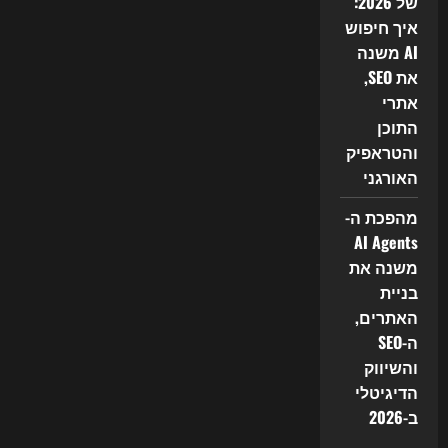
של 2026:
איך חיפוש
AI משנה
את SEO,
אתרי
התוכן
והטראפיק
האורגני
מהפכת ה-
AI Agents
משנה את
בניית
האתרים,
ה-SEO
והשיווק
הדיגיטלי
ב-2026