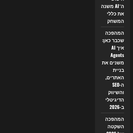
ומה
ה־AI משנה
זה
עושה
את כללי
ל-
SEO
המשחק
ב-2026
המהפכה
שכבר כאן:
איך AI
Agents
משנים את
בניית
האתרים,
ה-SEO
והשיווק
הדיגיטלי
ב-2026
המהפכה
השקטה