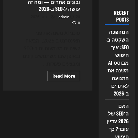
ובונים אתרים — ומה זה
עושה ל-SEO ב-2026
RECENT
20 ביוני 2026
admin
POSTS
0
המהפכה
סוכני AI משנה את פני
השקטה ב-
האינטרנט ב-2026, ומביאה
SEO: איך
לשינויים משמעותיים ב-SEO
חיפוש
ובאופן שבו משתמשים קונים
מבוסס AI
ומבצעים פעולות...
משנה את
Read
Read More
התנועה
more
about
לאתרים
הגל
ב-2026
החדש
של
האינטרנט:
האם
סוכני
AI
ה־SEO של
כבר
קונים,
2026 עדיין
משווים
ובונים
עובד? כך
אתרים
חיפוש
—